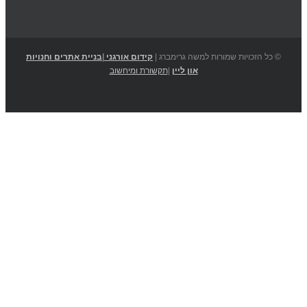
© כל הזכויות שמורות למשה גרימברג |
קידום אורגני
|
בניית אתרים וחנויות
און ליין
|
תקשורת ומיחשוב