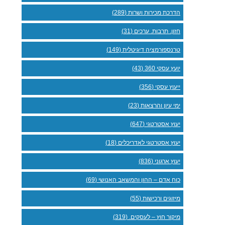
הדרכת מכירות ושרות (289)
חזון. תרבות. ערכים (31)
טרנספורמציה דיגיטלית (149)
יועץ עסקי 360 (43)
ייעוץ עסקי (356)
ימי עיון והרצאות (23)
יעוץ אסטרטגי (647)
יעוץ אסטרטגי לאדריכלים (18)
יעוץ ארגוני (836)
כוח אדם – ההון והמשאב האנושי (69)
מיזוגים ורכישות (55)
מיקור חוץ – לעסקים. (319)