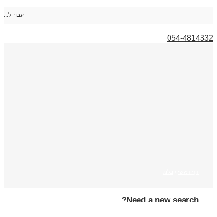
עבור ל...
054-4814332
דף ראשי
/
בלוג
Need a new search?