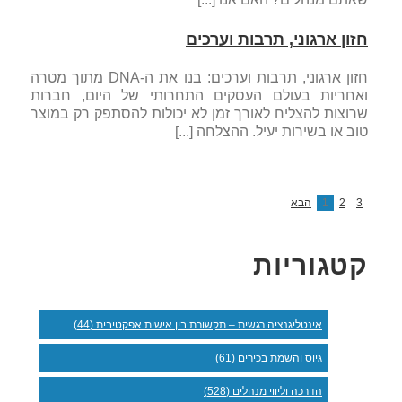
חזון ארגוני, תרבות וערכים
חזון ארגוני, תרבות וערכים: בנו את ה-DNA מתוך מטרה
ואחריות בעולם העסקים התחרותי של היום, חברות
שרוצות להצליח לאורך זמן לא יכולות להסתפק רק במוצר
טוב או בשירות יעיל. ההצלחה [...]
3
2
1
הבא
קטגוריות
אינטליגנציה רגשית – תקשורת בין אישית אפקטיבית (44)
גיוס והשמת בכירים (61)
הדרכה וליווי מנהלים (528)