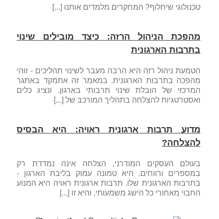
טכנולוגי שיחלוף? המחקרים מלמדים אותנו [...]
מהפכת הניהול הרזה: כיצד מובילים שינוי
בתרבות הארגונית
הטמעת ניהול רזה היא הרבה מעבר לשינוי תהליכים - זוהי
מהפכה בתרבות הארגונית. במאמר זה אתמקד באתגר
המרכזי של הובלת שינוי תרבותי בארגון. ונציג כלים
ואסטרטגיות להצלחה בתהליך המורכב של [...]
מדוע תרבות ארגונית ראויה: היא הבסיס
להצלחה?
בעולם העסקים המודרני, הצלחה אינה נמדדת רק
במספרים ורווחים. היא טמונה עמוק בליבת הארגון -
בתרבות הארגונית שלו. תרבות ארגונית ראויה היא המנוע
החבוי מאחורי כל הישג משמעותי, והיא זו [...]