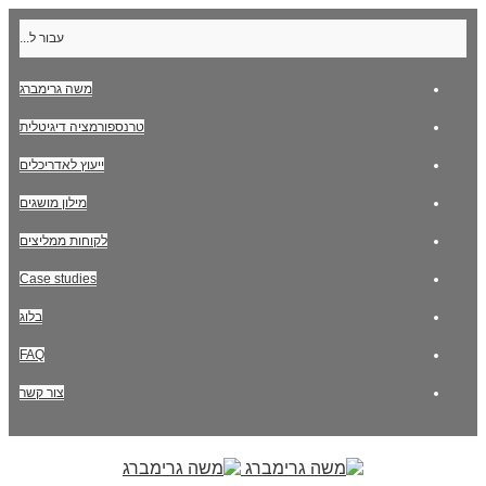
עבור ל...
משה גרימברג
טרנספורמציה דיגיטלית
ייעוץ לאדריכלים
מילון מושגים
לקוחות ממליצים
Case studies
בלוג
FAQ
צור קשר