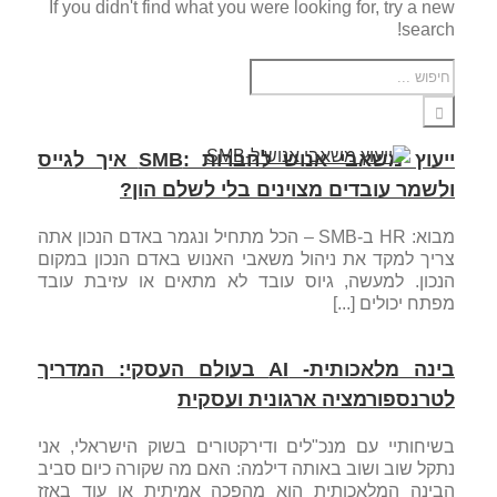
If you didn't find what you were looking for, try a new
search!
ייעוץ משאבי אנוש לחברות :SMB איך לגייס
ולשמר עובדים מצוינים בלי לשלם הון?
מבוא: HR ב-SMB – הכל מתחיל ונגמר באדם הנכון אתה
צריך למקד את ניהול משאבי האנוש באדם הנכון במקום
הנכון. למעשה, גיוס עובד לא מתאים או עזיבת עובד
מפתח יכולים [...]
בינה מלאכותית- AI בעולם העסקי: המדריך
לטרנספורמציה ארגונית ועסקית
בשיחותיי עם מנכ"לים ודירקטורים בשוק הישראלי, אני
נתקל שוב ושוב באותה דילמה: האם מה שקורה כיום סביב
הבינה המלאכותית הוא מהפכה אמיתית או עוד באזז