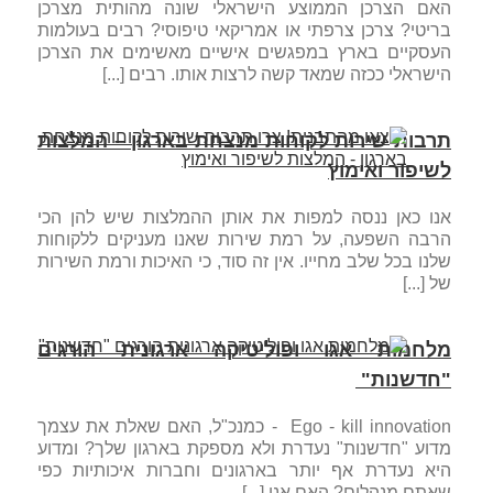
האם הצרכן הממוצע הישראלי שונה מהותית מצרכן
בריטי? צרכן צרפתי או אמריקאי טיפוסי? רבים בעולמות
העסקיים בארץ במפגשים אישיים מאשימים את הצרכן
הישראלי ככזה שמאד קשה לרצות אותו. רבים [...]
תרבות שירות לקוחות מנצחת בארגון – המלצות
לשיפור ואימוץ
אנו כאן ננסה למפות את אותן ההמלצות שיש להן הכי
הרבה השפעה, על רמת שירות שאנו מעניקים ללקוחות
שלנו בכל שלב מחייו. אין זה סוד, כי האיכות ורמת השירות
של [...]
מלחמות אגו ופוליטיקה ארגונית הורגים
"חדשנות"
Ego - kill innovation - כמנכ"ל, האם שאלת את עצמך
מדוע "חדשנות" נעדרת ולא מספקת בארגון שלך? ומדוע
היא נעדרת אף יותר בארגונים וחברות איכותיות כפי
שאתם מנהלים? האם אנו [...]