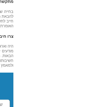
מתקשרים
בחייה של
להבאת ה
חייב לתק
האומרת כ
צרו חיב
היה וארג
מודעים 
הבאות. ח
חשיבותו
ולמאמץ ש