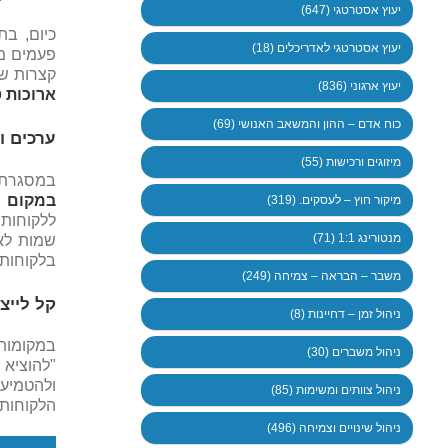
יעוץ אסטרטגי (647)
כיום, בת
יעוץ אסטרטגי לאדריכלים (18)
פעמים מע
קצרות ש
יעוץ ארגוני (836)
ארוכות ט
כוח אדם – ההון והמשאב האנושי (69)
ערכים ו
מיזוגים ורכישות (55)
במסגרת 
במקום ה
מיקור חוץ – לעסקים. (319)
ללקוחות 
מנטורינג 1:1 (71)
שמות לאו
בלקוחות"
משבר – הבראה – צמיחה (249)
קל לייצר
ניהול זמן – דחיינות (8)
במקומות
ניהול משברים (30)
"להוציא 
ולהטמיע 
ניהול צוותים ומשימות (85)
הלקוחות 
ניהול שינויים וצמיחה (496)