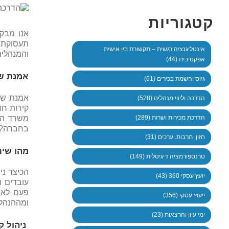
קטגוריות
אנו מבק
תעסוקתי 
אינטליגנציה רגשית – תקשורת בין אישית
והמנהלים
אפקטיבית (44)
אמנת שי
גיוס והשמת בכירים (61)
אמנת שיר
הדרכה וליווי מנהלים (528)
קירות חד
משרד הפ
הדרכת מכירות ושרות (289)
בחברה?
חזון. תרבות. ערכים (31)
מהו שיר
טרנספורמציה דיגיטלית (149)
הכיצד ני
יועץ עסקי 360 (43)
עובדים ו
פעם לא 
ייעוץ עסקי (356)
ומההנהלה
ימי עיון והרצאות (23)
ניהול ק