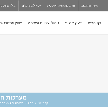
משה גרימברג
טרנספורמציה דיגיטלית
ייעוץ לאדריכלים
מילון מושגים
דף הבית
ייעוץ ארגוני
ניהול שינויים וצמיחה
ייעוץ אסטרטגי
מערכות הד
דף ראשי
/
בלוג
/
הדרכה וליווי מנהלים