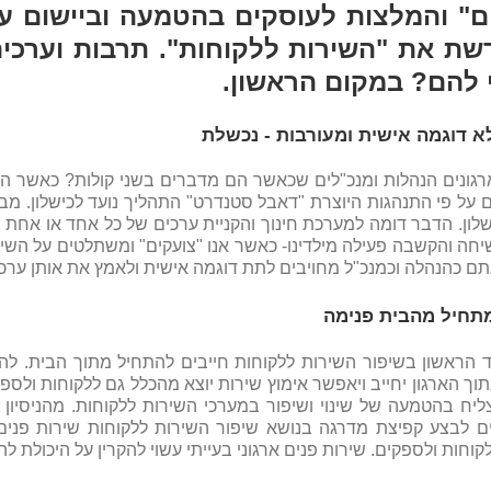
ם" והמלצות לעוסקים בהטמעה וביישום ער
ת את "השירות ללקוחות". תרבות וערכי
 להם? במקום הראשון.
לא דוגמה אישית ומעורבות - נכשלת
גונים הנהלות ומנכ"לים שכאשר הם מדברים בשני קולות? כאשר העו
 על פי התנהגות היוצרת "דאבל סטנדרט" התהליך נועד לכישלון. מב
ישלון. הדבר דומה למערכת חינוך והקניית ערכים של כל אחד או אחת מ
חה והקשבה פעילה מילדינו- כאשר אנו "צועקים" ומשתלטים על השי
ם כהנהלה וכמנכ"ל מחויבים לתת דוגמה אישית ולאמץ את אותן ערכי
תחיל מהבית פנימה
הראשון בשיפור השירות ללקוחות חייבים להתחיל מתוך הבית. להת
וך הארגון יחייב ויאפשר אימוץ שירות יוצא מהכלל גם ללקוחות ולס
ליח בהטמעה של שינוי ושיפור במערכי השירות ללקוחות. מהניסיון 
לבצע קפיצת מדרגה בנושא שיפור השירות ללקוחות שירות פנים ארג
קוחות ולספקים. שירות פנים ארגוני בעייתי עשוי להקרין על היכולת 