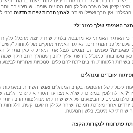
. מערכי תרבות וכללי התנהגות חייבים לתת מענה ברמת המערכת 
מצבי קיצון של משבר מול לקוחות מסוגים שונים- יש סיכוי רב יו
הרגילה". אין צורך ואפילו מיותר,
לאמץ תרבות שירות חדשה
בכדי לה
גר האמיתי שלך כמנכ"ל?
ר כי האתגר האמיתי לא מתבטא בלתת שירות יוצא מהכלל ללקוח 
 שלנו על פני המתחרים. האתגר האמיתי מתקיים מול לקוחות "קשים"
? פוגעניים? פעמים הם מנסים לנצל את המערכת- כאן מתחיל הא
כאן מעורבותך כמנכ"ל נדרשת. עליך להבין שמהלך רחב היקף שכזה מ
 בשירות הלקוחות. חייבים לתת להם כלים, סמכויות ואחריות לביצוע הש
פיתוח עובדים ומנהלים
ות ליכולת של ההטמעה בקרב המנהלים ואנשי השירות במערכות ש
ידי? או לחילופין במערכות שלא אימצו עד הסוף את ערכי הליבה 
. כולנו מבינים כי הביצועים של איש שירות או מנהל צוות הרבה יות
 יורדים אחרי מערכת תמיכה ושיחה על לקוח זועם וקשה. הלקוחות הב
 שירותי לא מיטבי, בלשון המעטה.
ת פתרונות לנקודות הקצה