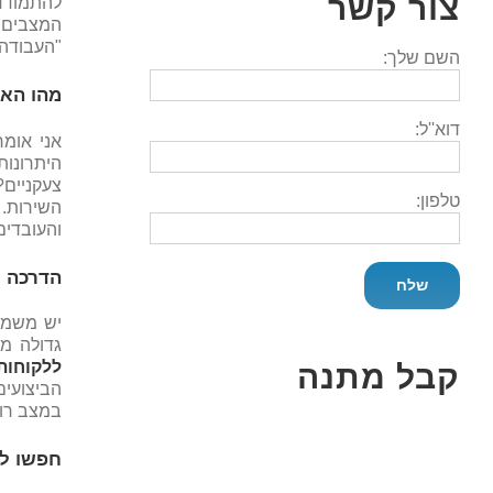
צור קשר
להתמודד
המצבים, 
"העבודה 
השם שלך:
מהו האת
דוא''ל:
אני אומ
היתרונות
צעקניים
טלפון:
השירות. 
והעובדים
הדרכה ו
יש משמע
גדולה מ
ללקוחות
קבל מתנה
הביצועים
במצב רוח
חפשו לת