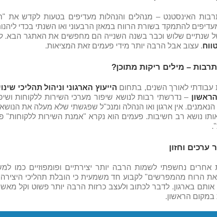
רבות האינסטנט – מנהלים והנהלות מעדיפים בטעות לקדש את "הכא
דיפים להתמקד בשורת הרווח במאזן הרבעוני ואו השנתי בכדי ליהנות 
ל שנתיים שלוש וכבר בשנה השנייה הם מחפשים את האתגר הבא. ל
ווח
. עצוב אבל הרבה יותר מידי פעמים זאת המציאות.
תרבות – מילים ריקות מתוכן?
עבודתי לאורך השנים, בתחום
הייעוץ הארגוני וניהול תהליכי שינו
ראשון
– נדרשתי רבות לנושא שיפור מערכי השירות ללקוחות ושיפו
הנאמנים. אין ארגון ואו הנהלה ומנכ"ל שפגשתי שלא מעלה את הנושא
תו נושא רב חשיבות. פעמים הוא נקרא "אמנת השירות ללקוחות" פע
.
 ערכים וחזון
 אחרים נחשפתי לשמות הרבה יותר יצירתיים ופומפוזיים כמו למ
את הרוח מהמפרשים" לקבוע חד משמעית כי הובלת תהליכי היצירה
אותם בארגון. לדבר לכתוב ולעצב כרזות הרבה יותר פשוט וקל מ
במקום הראשון.