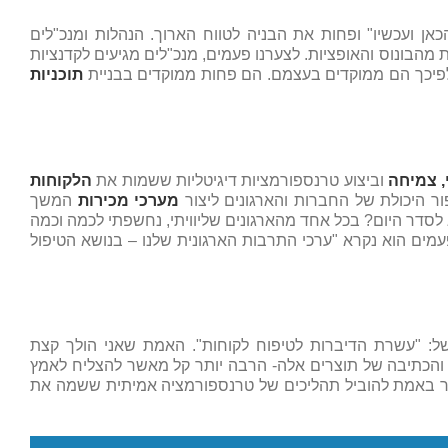
ן ועכשיו" ופחות את הבניה לטווח הארוך. הנהלות ומנכ"לים
מהבונוס והאופציות. לצערנו פעמים, מנכ"לים מגיעים לקדנציות
פיכך הם ממוקדים בעצמם. הם פחות ממוקדים בבניית
תוכניות
י, צמיחה
וביצוע טרנספורמציות דיגיטליות ששמות את
הלקוחות
ר היכולת של החברות והארגונים ליצור
מערכי מכירות
המשך
 לסדר היום? בכל אחד מהארגונים שליוויתי, נחשפתי לכמה וכמה
מים הוא נקרא "ערכי התרבות הארגונית שלנו – בנושא הטיפול
של: "עשרת הדיברות לטיפוח לקוחות". האמת שאני הולך קצת
 והכתיבה של תוצרים אלה- הרבה יותר קל מאשר להצליח לאמץ
אשר באמת להוביל תהליכים של טרנספורמציה אמיתית ששמה את