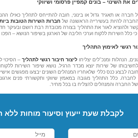
 את השינוי – בונים קמפיין פרסומי ושיווקי
 חברה או תאגיד גדול או בינוני, חובה להתייחס לתהליך כאילו ההנ
חברה להיות בעשירייה הראשונה של
חברות השירות הטובות ביות
שר ולהוציא לאור את התהליך בצורה מכובדת רבת רושם ובעיקר ח
י כלל השירות ללקוח וערכי הליבה של הארגון בשיפור הנושא – הפכו
ור רגשי לאימוץ התהליך
ונים, הנהלות ומנכ"לים יצליחו
ליצור חיבור רגשי לתהליך
– הסיכוי 
לחשיבותו של שירות יוצא מכדר הרגיל. נושא שיפור השירות ללקו
ובה לבצע כנס כללי שלאחריו המנהלים השונים יבצעו מפגשים אישיי
 לחברה. כלל התהליך מגובה במאמץ שיווקי ותקשורתי פנים ארגונ
ל החברה והמנהלים להצליח בו בכל מחיר.
לקבלת שעת ייעוץ וסיעור מוחות ללא ה