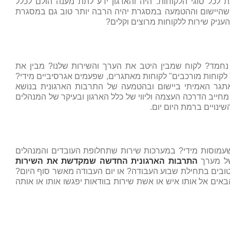
לכל סוגי הלקוחות. היה והארגון ידע לתת מענה הולם לכלל
תר שהיישום וההטמעה במסגרת יהיה הרבה יותר טוב גם במסגרת
עניק שירות ללקוחות מרוצים וקלים?
נחמד? לקוח שמבין היטב את הערך והשירות שלנו? מבין את
 לקוחות מורכבים" לקוחות מאתגרים, שפעמים אגרסיביים מידי?
תגר האמיתי ביישום ובהטמעה של התרבות הארגונית בנושא
חייב הדרכה העצמה וליווי של כלל הארגון ובעיקר של המנהלים
ינויים ברמת היום יום.
עמוסות מידי? במערכות שירות שתחלופת העובדים והמנהלים
של מערך
התרבות הארגונית החדשה שמקדשת את השירות
ר טובים בתחילת שבוע העבודה? או יום העבודה מאשר סוף היום?
אים אל אותו איש או אשת שירות בוודאות יפגשו אותו או אותה