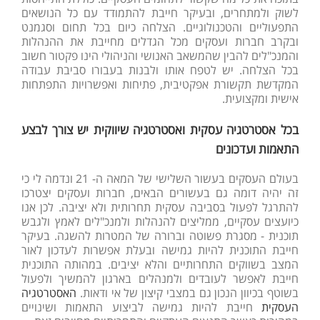
לשוק ולמתחרים, ובעיקר חייבת להתמודד עם כל הנושאים
התפעוליים והטכנולוגיים. הצלחה כיום בכל תחום וסגמנט
ובקרב חברות ועסקים מכל הגדלים מחייבת את ההנהלות
והמנכ"לים להבין שהמשאב האנושי והניהולי הינו פקטור חשוב
בכל הצלחה. יש לטפח אותו ולבנות בעבורו סביבת עבודה
המקדשת תקשורת אפקטיבית, פתיחות ואפשרויות התפתחות
אישית ומקצועית.
בכל אסטרטגיה עסקית ואסטרטגיה שיווקית יש צורך לבצע
התאמות ועדכונים
בעולם העסקים בעשור השלישי של המאה ה- 21 ונדמה לי כי
זה יהיה דומה גם בעשורים הבאים, חברות ועסקים יצטרכו
להתרגל לפעול בסביבה עסקית תחרותית ולא יציבה. לכן אנו
כיועצים עסקיים, ממליצים להנהלות ולמנכ"לים לאמץ ולגבש
תוכנית - מסגרת פשוטה וברורה של המטרות להשגה. בעיקר
חייבת התוכנית להיות גמישה ובעלת אפשרות לעדכון לאור
המצב בשווקים התחרותיים והלא יציבים. במהותה התוכנית
חייבת לאפשר לעובדים ולמנהלים בארגון להמשיך ולפעול
בשוטף בכיוון הנכון גם במצבי קיצון של אי ודאות.
האסטרטגיה
העסקית
חייבת להיות גמישה לביצוע התאמות ושינויים