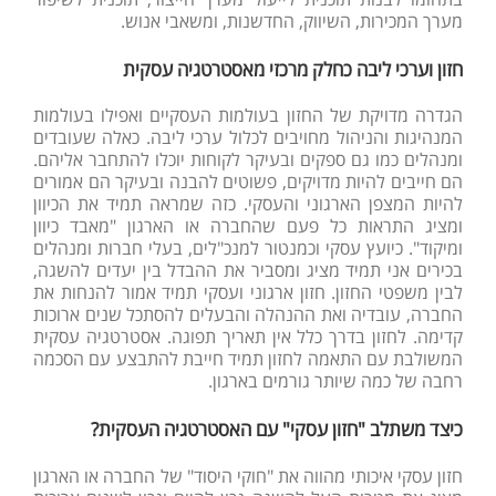
מערך המכירות, השיווק, החדשנות, ומשאבי אנוש.
חזון וערכי ליבה כחלק מרכזי מאסטרטגיה עסקית
הגדרה מדויקת של החזון בעולמות העסקיים ואפילו בעולמות
המנהיגות והניהול מחויבים לכלול ערכי ליבה. כאלה שעובדים
ומנהלים כמו גם ספקים ובעיקר לקוחות יוכלו להתחבר אליהם.
הם חייבים להיות מדויקים, פשוטים להבנה ובעיקר הם אמורים
להיות המצפן הארגוני והעסקי. כזה שמראה תמיד את הכיוון
ומציג התראות כל פעם שהחברה או הארגון "מאבד כיוון
ומיקוד". כיועץ עסקי וכמנטור למנכ"לים, בעלי חברות ומנהלים
בכירים אני תמיד מציג ומסביר את ההבדל בין יעדים להשגה,
לבין משפטי החזון. חזון ארגוני ועסקי תמיד אמור להנחות את
החברה, עובדיה ואת ההנהלה והבעלים להסתכל שנים ארוכות
קדימה. לחזון בדרך כלל אין תאריך תפוגה. אסטרטגיה עסקית
המשולבת עם התאמה לחזון תמיד חייבת להתבצע עם הסכמה
רחבה של כמה שיותר גורמים בארגון.
כיצד משתלב "חזון עסקי" עם האסטרטגיה העסקית?
חזון עסקי איכותי מהווה את "חוקי היסוד" של החברה או הארגון