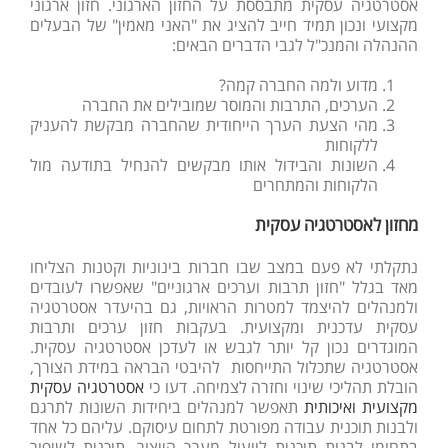
אסטרטגיה עסקית מתבססת על החזון הארגוני. חזון ארגוני
מקצועי ונכון תמיד חייב להציג את "האני מאמין" של הבעלים
ההנהלה והמנכ"ל לגבי הדברים הבאים:
מדוע ולמה החברה קמה?
הערכים, התרבות והמוסר שמובילים את החברה
מהי הצעת הערך הייחודית שהחברה מבקשת להעניק
ללקוחות
השונות והבידול אותו מבקשים להנחיל בתודעה מול
הלקוחות והמתחרים
מחזון לאסטרטגיה עסקית
נתקלתי לא פעם במצב שבו חברות בינוניות וקטנות הצליחו
מאד בגלל "חזון תרבות וערכים ארגוניים" שאפשרו לעובדים
ולמנהלים להיצמד למטרות הראויות, גם בהיעדר אסטרטגיה
עסקית עדכנית ומקצועית. בעקבות חזון ערכים ותרבות
המוגדרים נכון קל יותר לגבש או לעדכן אסטרטגיה עסקית.
אסטרטגיה שתכלול התייחסות להיבטי הבראה במידת הצורך,
הובלת תהליכי שינוי וחזרה לצמיחה. דעו כי
אסטרטגיה עסקית
מקצועית ואיכותית
תאפשר למנהלים ביחידות השונות לתרגם
ולבנות תוכנית עבודה מפורטת לתחום עיסוקם. עליהם כל אחד
בתחומו לבנות תוכנית לייעול מערך הייצור, תוכנית לשיפור