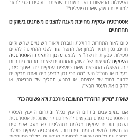
הפעולות הראשונות הכי חשובות שהייתם נוקטים בכדי לחזור
למובילות בשוק שאתם פועלים"?
אסטרטגיה עסקית מחייבת מענה למצבים משתנים בשווקים
תחרותיים
כיום לאור התחרות ההולכת וגוברת ולאור השינויים שהשווקים
חווים, נכון תמיד לבחון את המפה עוד לפני ההחלטה להקים
פעילות עסקית חדשה? או לבצע
עדכון והתאמת האסטרטגיה
העסקית
למציאות של השוק והמתחרים שאתם מתמודדים ביום
יום. השאלה המרכזית שאנו כיועצים עסקיים יחד איתך כיזם,
בעלים או מנכ"ל היא: "מה הכי נכון לבצע היה ואתם מבקשים
לחזור למוד של צמיחה, או להניע תהליך של הבראה? או
להקים את העסק הבא"?
שאלת "מיליון הדולר?" התשובה מורכבת ולא פשוטה כלל
אנו כמקצוענים בתחום הייעוץ ככלל ובתחום הייעוץ העסקי
והאסטרטגי בפרט מבקשים להאיר גם לך שתוכנית אסטרטגית
ועדכון תוכנית עסקית מגלמת בתהליכים לא מעט אלמנטים
הנדרשים לחשיבה ומתן פתרונות. אסטרטגיה עסקית כוללת
בתוכה את כל מה שקשור לתחומים העסקיים. כוללת התייחסות