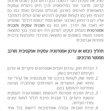
מציג את מטרות העל להשגה נכון להיום ונכון לשנים ארוכות
קדימה. מדובר יותר בפילוסופיה ודרך חיים ניהולית ועסקית
המאפשרת לפרטים בארגון, מנהלים ועובדים כאחד כמו גם
לגורמי חוץ כמו לקוחות וספקים להרגיש שהם יכולים להתחבר
אליו. דעו כי החזון הארגוני ישמש תמיד "כמפת דרכים" שתסייע
לא לאבד את הדרך. חזון כמו גם
תוכנית עסקית ותוכנית
אסטרטגית
פעמים זקוקים לעדכון היה ויש צורך בכך כתוצאה
משינוי מהותי בשווקים או כתוצאה מהרגלי התנהגות צרכנית
ותחרות אגרסיבית
תהליך גיבוש או עדכון אסטרטגיה עסקית אפקטיבית מורכב
ממספר מרכיבים:
הגדרת חזון, ערכים ויעדים אסטרטגים עיקריים או עדכון
הקיימים לשינויים בשוק
מיפוי שוק לקוחות בהיבט של סגמנטציה של קהלי יעד
ומיפוי שוק המוצרים או השירותים שהחברה מציעה
ומחליטה להתמקד בהם.
בניית תוכנית מפורטת להגשמת האסטרטגיה העסקית
והשגת היעדים. כל תוכנית חייבת לכלול לוחות זמנים
ומדדי הצלחה.
יצירת תוכניות עבודה אופרטיביות ליישום בכל אחד