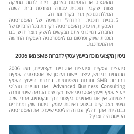
מהאגפים או החטיבות בארגון. ירידה לרמת מחלקה
וצוות שיקבלו תוכנית עבודה מפורטת ברת השגה
הכוללת גם כאן מדדי בקרה ומדידה.
בניית תוכנית "החדרה" וחשיפה של האסטרטגיה
העסקית, או עדכון האסטרטגיה הקיימת בכל הרבדים של
החברה. דמיינו כי אתם מבקשים להשיק מוצר חדש, בנו
תוכנית שיווק ופרסום גם לאסטרטגיה העסקית החדשה
או המעודכנת.
ניסיון מקצועי מוכח בייעוץ עסקי לחברות
SMB
מאז 2006
כיועצים עסקיים וכיועצים ארגוניים מקצועיים, מאז 2006
מתמחים בגיבוש, עיצוב יישום ועדכון של אסטרטגיה עסקית
בחברות SMB וחברות משפחתיות. בחברת הייעוץ העסקי
C
usiness
B
dvanced
A
onsulting אנו מובילים תהליכי
ייעוץ עסקי וייעוץ אסטרטגי אשר מקדשים הבראה שינוי וחזרה
לצמיחה. אין אנו מאמינים בקיצורי דרך ובקסמים. אחרי שלב
מיפוי מצב קיים וביצוע ראיונות עומק וניתוח שוק ומתחרים
נבנה יחד אתך תהליך עבודה הוליסטי שיעדכן את האסטרטגיה
הקיימת היה וצריך?