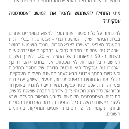
במהירות כאשר התנאים העסקיים והתחרותיים מחייבים זאת.
מתי התחילו להשתמש ולהכיר את המושג "אסטרטגיה
עסקית"?
לא נחזור על כל הסיפור. אותו תוכלו למצוא במאמרים אחרים
בבלוג הניהולי שלנו. המושג הגנרי – אסטרטגיה בכלל הגיע
מהעולם הצבאי וראשיתו בצבא הפרוסי. מנגד השימוש במושג
"אסטרטגיה עסקית" התחיל להופיע במחקרים אוניברסיטאיים
בשנות ה- 50 המאוחרות של המאה ה- 20. לאורך השנים
המושג קיבל הגדרות לא מעטות. אנו בחרנו להגדירו כך:
"אסטרטגיה עסקית" היא תוכנית סדורה של מספר תהליכים
ופעילויות בחתך ארגוני הבא לעזור להשגת היעדים העסקיים,
הכולל את התחומים הבאים: מכירות, תפעול, שיווק, יעדי רווח
וצמיחה ועוד. אסטרטגיה עסקית תמיד חייבת להגדיר באופן חד
וברור את כלל המטרות והיעדים אליהם החברה שואפת להשיג.
התוכנית האסטרטגית משמשת כקובץ הוראות הפעלה שבא
לעזור ביישום ובהשגת כלל המטרות ברמה הארגונית הכוללת
ובחתך מקומי על פי חטיבות, אגפים ומחלקות בתחומים
השונים.