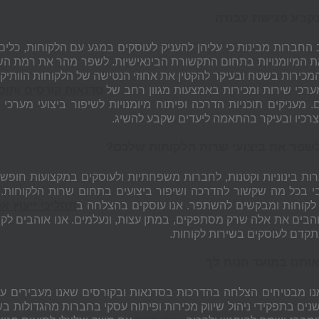
נקבע פגישת עבודה
ב החברות מבינות כי עליהן להעניק לעוסקים במגע עם הלקוחות, כלים 
 המיומנויות בתחום התקשורת הבינאישיות. לשפר מהר את רמת השיר
המכירות בשטח ובעיקר להקטין את אחוזי הנטישה של הלקוחות הוותיק
ערכי שירות ומכירות באמצעות מגוון רחב של
סדנאות קורסים ותוכ
ם. מעניקים תוכניות הדרכה ופיתוח מיומנויות לשיפור ביצועי מערכ
וצרכיו ובעיקר בהתאמה ליעדים שקבע להשיג.
לשפר את ביצועי שרות הלקוחות שלכם?
ות בינוניות וקטנות, לחברות משפחתיות ולעוסקים במקצועות חופשיים
י בכל מה שקשור להדרכה ושיפור ביצועים בתחום שרות הלקוחות. א
לקוחות ומבקשים להשתפר. אנו עוסקים בהצלחה ב
תהליכי ייעוץ אר
הבים את אלה שרק מסתפקים, במתן עצות, ונעלמים. אנו אוהבים לק
מתקדם לעוסקים בשירות לקוחות.
ותנו במועד הנוח לך
נו מבטיחים הצלחה בהדרכות בסדנאות ובקורסים שאנו מעבירים עובד
ים בתפקידי ניהול שיווק מכירות ופיתוח עסקי בחברות מהגדולות בשוק