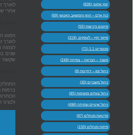
יעוץ ארגוני (836)
לאורך ז
אחרי של
כוח אדם – ההון והמשאב האנושי (69)
אימון ו
מיזוגים ורכישות (55)
המגע הר
מיקור חוץ – לעסקים. (319)
לאורך ז
לצמוח ו
מנטורינג 1:1 (71)
שנים בכ
שקשור ל
משבר – הבראה – צמיחה (249)
הנושאי
ניהול זמן – דחיינות (8)
ניהול משברים (30)
התהליכי
ברמות נ
ניהול צוותים ומשימות (85)
הכותרות
ולנציגי
ניהול שינויים וצמיחה (496)
סדנאות מנהלים (97)
פיתוח מנהלים (150)