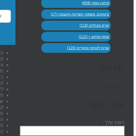
פיתוח עסקי (658)
ציטוטים, משפטי השראה והעצמה (17)
קורס מנהלים (116)
שיווק ומיתוג + (112)
שרות לקוחות ומוקדים (120)
הח
כו
ער
תגיות
מד
בנ
הט
פיתוח מנהלים
לי
תק
שר
צור קשר
קו
סד
הת
השם שלך:
ללמו
הי