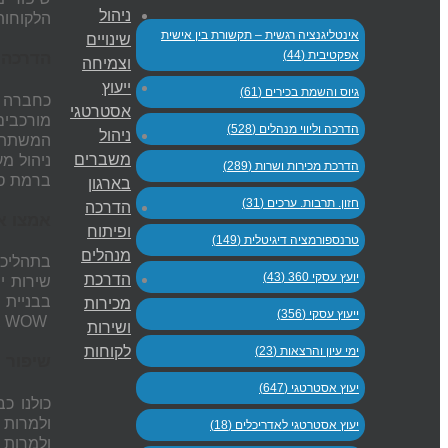
ניהול
הלקוחות 
אינטליגנציה רגשית – תקשורת בין אישית
שינויים
אפקטיבית (44)
הדרכה ו
וצמיחה
ייעוץ
גיוס והשמת בכירים (61)
כחברה ה
אסטרטגי
מורכבים
הדרכה וליווי מנהלים (528)
ניהול
המשתתפי
משברים
ניהול מ
הדרכת מכירות ושרות (289)
ברמת סמ
בארגון
חזון. תרבות. ערכים (31)
הדרכה
אמצו א
ופיתוח
טרנספורמציה דיגיטלית (149)
מנהלים
בתהליכי
יועץ עסקי 360 (43)
הדרכת
שירות י
בבניית 
מכירות
ייעוץ עסקי (356)
WOW בשרות, תוך שימוש בשיטות מכירות המשך אלגנטיות, כך שנצליח להפוך הלקוח לשותף נאמן להרבה מאד שנים.
ושירות
לקוחות
ימי עיון והרצאות (23)
שיפור 
יעוץ אסטרטגי (647)
כולנו כ
ולמרות 
יעוץ אסטרטגי לאדריכלים (18)
ולמרות 