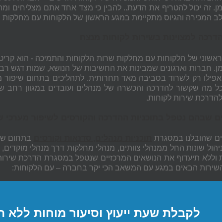
מן. זה יכול להטריף את הדעת.. להבין כי מצד אחד אתם מצליחים ומהצ
ב המכירה והגיוס מתקיימת במגע הראשון של הלקוחות עם מחלקות הש
הדרכה למצוינות בשירות לקוחות מנצח
אשוני של הלקוחות עם מחלקות שרות הלקוחות והתמיכה - הוא קריטי
מן. חברות וארגונים שמבינות את החשיבות של הנושא, שמות דגש רב 
אפילו רק לשרוד בסביבה מאד תחרותית. לתהליכים בתחום שיפור מיומ
ל מה שקשור להדרכה והכשרה של מנהלים ועובדים במגוון רחב של 
הדרכת שירות לקוחות.
ם שבהם נטפל בתוכניות ההדרכה והקורסים לשיפור מערכי ש
ם שהובלנו במסגרת
תוכניות מנהלים, סדנאות וקורסים
בתחום שיפ
יהול שונות החל ממנהלי צוותים, מנהלי מחלקות דרך מנהלי מוקדים, 
 וללא תיעדוף את הנושאים המרכזיים שנטפל במסגרת הדרכת שירות ל
 השירות הבאים במגע עם המשאב הכי יקר בחברה – עם הלקוחות:
לקבלת שעת ייעוץ וסיעור מוחות ללא ה