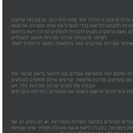
עדכניים וטובים הרבה יותר מהקיימים כיום. הן מבינות שחובה
ות ללקוחות כל זאת בכדי להגדיל את אחוזי הסגירה של אנשי
ים. משה גרימברג מעניק לחברות ולעסקים הדרכה ויעוץ בתחום
ניות הדרכה
לשיפור מיומנויות שירות ומכירות המשך למנהלים
י שירות ומכירות מורכבים זאת בהתאמה כמעט כירורגית לאופי
 שלהם יותר מחמישה עובדים נכון להיעזר בייעוץ ארגוני יעיל
נו מעניקים הדרכה,סדנאות, קורסים ואימון מתקדם לעוסקים
גוני, פיתוח עסקי
ועבודה מול מערכי שירות ומכירות. כלל, אנו
חת אחריות על היישום בשטח. אנו מתמחים בהדרכה ובקורסים
ים ומנהלים בתחומי השירות והמכירות. יש לנו ניסיון רב של
 הישראלי. כחברה לייעוץ ארגוני והובלת תהליכי שינוי וצמיחה