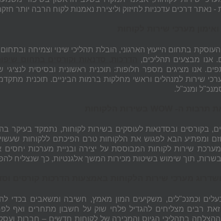
- נאתר דרכים עדכניות לחיזוק וליצירת נאמנות לקוח הרבה יותר חזקה
אימון מערכי שירות לקוחות
עוסקת בתחום הייעוץ הארגוני, הובלת תהליכי שינוי וצמיחה ובתחום
. אנו מבצעים תהליכים,
הדרכות, סדנאות וקורסים בתחום שיפור 
ם. אנו מציגים מספר חלופות: תוכנית ראשונית ובסיסית לנציגי שירו
ערכי שירות למנהלים וראשי מחלקות ברמות הביניים. תוכנית מתקדמת
נכ"ל ומנכ"ל.
ת תרבות ה-
WOW
בשירות הלקוחות
ם, בקורסים ובסדנאות לעוסקים בשירות לקוחות, נתמקד בעיקר בהפ
וזם ומפתיע הבא לפגוש את הלקוחות טרם הפיכתם ללקוחות שעשויים
מערכת שירות לקוחות המבוססת על יצירה ובניית מערכות יחסים ארו
ושדרוג מערכי שירות הלקוחות באמצעות הדרכות קורסים וס
בעלים וכמנכ"לים, משקיעים המון מאמץ, חשיבה ומשאבים בכדי ל
זאת רבים מצליחים להגדיל פלחי שוק על חשבון מתחרים ואף לפר
ההצלחה בתהליכי הגיוס והמכירה של לקוחות חדשים – חברות ועס