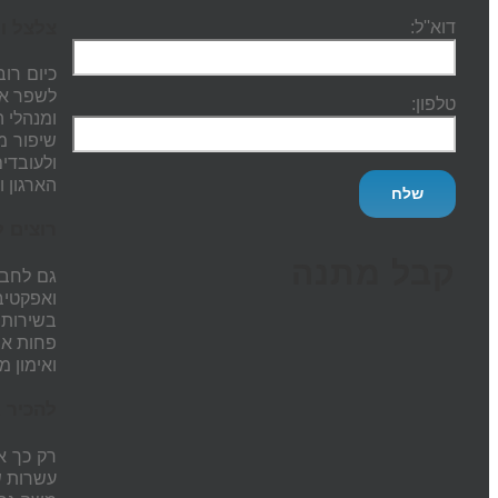
צלצל ו
דוא''ל:
כיום רו
לשפר את
טלפון:
ומנהלי 
שיפור מ
ולעובדי
הארגון 
רוצים 
קבל מתנה
גם לחבר
ואפקטיב
בשירות 
פחות או
ואימון 
להכיר א
רק כך א
עשרות שנ