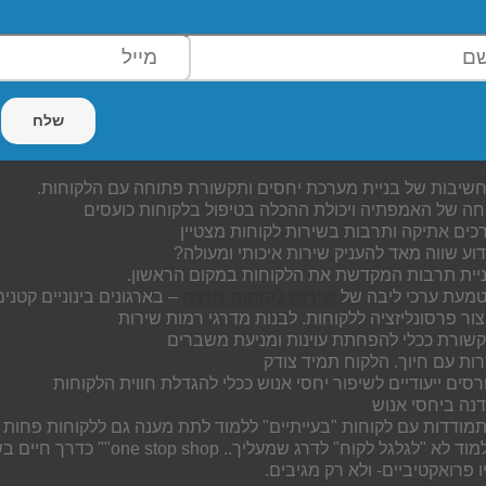
שיבות של בניית מערכת יחסים ותקשורת פתוחה עם הלקוחות.
חה של האמפתיה ויכולת ההכלה בטיפול בלקוחות כועסים
כים אתיקה ותרבות בשירות לקוחות מצטיין
וע שווה מאד להעניק שירות איכותי ומעולה?
יית תרבות המקדשת את הלקוחות במקום הראשון.
מעת ערכי ליבה של
שירות לקוחות מנצח
– בארגונים בינוניים קטנ
צור פרסונליזציה ללקוחות. לבנות מדרגי רמות שירות
שורת ככלי להפחתת עוינות ומניעת משברים
ות עם חיוך. הלקוח תמיד צודק
רסים ייעודיים לשיפור יחסי אנוש ככלי להגדלת חווית הלקוחות
נה ביחסי אנוש
מודדות עם לקוחות "בעייתיים" ללמוד לתת מענה גם ללקוחות פחות 
ד לא "לגלגל לקוח" לדרג שמעליך.. one stop shop"" כדרך חיים בשירות לקוחות
ו פרואקטיביים- ולא רק מגיבים.