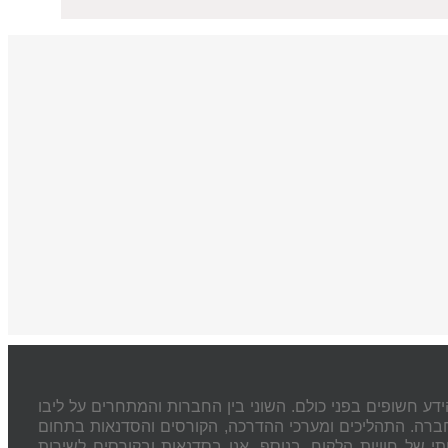
דע חשופים בפני כולם. השוני בין החברות והמתחרים על ליבו
חברה. התהליכים ומערכי ההדרכה, הקורסים והסדנאות בתחום
 של חוויות הלקוח. בנוסף, אנו בסדנאות ובקורסים לשירות