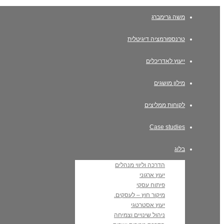
משה גרימברג
טרנספורמציה דיגיטלית
ייעוץ לאדריכלים
מילון מושגים
לקוחות ממליצים
Case studies
בלוג
הדרכה וליווי מנהלים
יעוץ ארגוני
פיתוח עסקי
מיקור חוץ – לעסקים.
יעוץ אסטרטגי
ניהול שינויים וצמיחה