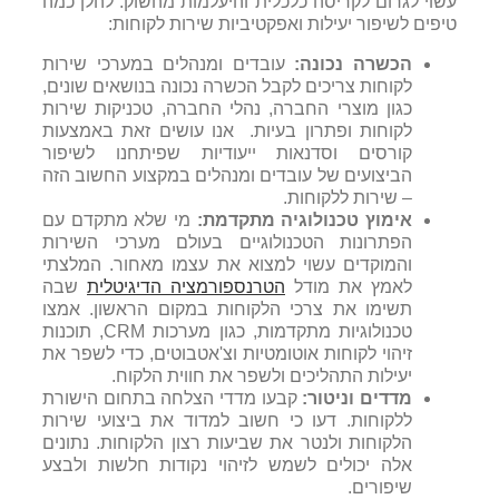
עשוי לגרום לקריסה כלכלית והיעלמות מהשוק. להלן כמה
טיפים לשיפור יעילות ואפקטיביות שירות לקוחות:
הכשרה נכונה:
עובדים ומנהלים במערכי שירות
לקוחות צריכים לקבל הכשרה נכונה בנושאים שונים,
כגון מוצרי החברה, נהלי החברה, טכניקות שירות
לקוחות ופתרון בעיות. אנו עושים זאת באמצעות
קורסים וסדנאות ייעודיות שפיתחנו לשיפור
הביצועים של עובדים ומנהלים במקצוע החשוב הזה
– שירות ללקוחות.
אימוץ טכנולוגיה מתקדמת:
מי שלא מתקדם עם
הפתרונות הטכנולוגיים בעולם מערכי השירות
והמוקדים עשוי למצוא את עצמו מאחור. המלצתי
לאמץ את מודל
הטרנספורמציה הדיגיטלית
שבה
תשימו את צרכי הלקוחות במקום הראשון. אמצו
טכנולוגיות מתקדמות, כגון מערכות CRM, תוכנות
זיהוי לקוחות אוטומטיות וצ'אטבוטים, כדי לשפר את
יעילות התהליכים ולשפר את חווית הלקוח.
מדדים וניטור:
קבעו מדדי הצלחה בתחום הישורת
ללקוחות. דעו כי חשוב למדוד את ביצועי שירות
הלקוחות ולנטר את שביעות רצון הלקוחות. נתונים
אלה יכולים לשמש לזיהוי נקודות חלשות ולבצע
שיפורים.