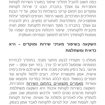
כמה חשוב להוביל תהליכי שיפור במערך השירות לקוחות
והמכירות גם אצלך בחברה. הבנו כי שירות לקוחות
ומוקדים הם תחום קריטי בהצלחת כל עסק. על ידי הבנת
התהליכים המרכזיים, מושגי היסוד, הטיפים לשיפור יעילות
ואפקטיביות, והפתרונות לאתגרים נפוצים, ניתן להבטיח
גם אצלך בחברה כי מוקד השירות ללקוחות יספק חוויה
מיטבית ללקוחותיך. שיפור היכולות והביצועים ישמרו על
נאמנות לקוחותיך ויתרמו להמשך הצמיחה העסקית.
השקעה בשיפור מערכי שירות ומוקדים – היא
כדאית ומשתלמת
מומלץ כי תקפידו לבצע מחקר מקיף, בתהליך לבחירת
המומחה שמסוגל להביא לך ערך. בחר יועץ עסקי – יועץ
ארגוני, בעל ניסיון ומוניטין מוכח. וודא שיש לכם איתו כימיה
אישית, אמון ותקשורת יעילה. רוצים ללמוד ולקרוא עוד
חומרים בנושא? כנסו לבלוג הגדול במדינה ותמצאו שם
עשרות
מאמרים מקצועיים בתחום השירות
והמכירות.
השקעה בשירות לקוחות איכותי היא השקעה משתלמת.
לקוחות מרוצים נוטים לחזור ולרכוש מהעסק שוב ושוב,
להמליץ עליו לאחרים ולסלוח על טעויות. שירות לקוחות
לקוי, לעומת זאת, יכול לגרום ללקוחות לאבד אמון בעסק,