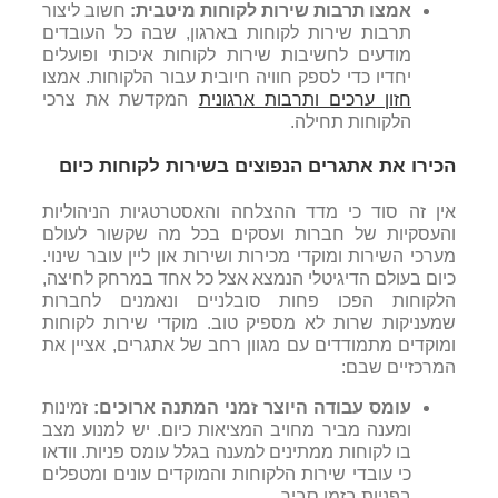
אמצו תרבות שירות לקוחות מיטבית:
חשוב ליצור
תרבות שירות לקוחות בארגון, שבה כל העובדים
מודעים לחשיבות שירות לקוחות איכותי ופועלים
יחדיו כדי לספק חוויה חיובית עבור הלקוחות. אמצו
חזון ערכים ותרבות ארגונית
המקדשת את צרכי
הלקוחות תחילה.
הכירו את אתגרים הנפוצים בשירות לקוחות כיום
אין זה סוד כי מדד ההצלחה והאסטרטגיות הניהוליות
והעסקיות של חברות ועסקים בכל מה שקשור לעולם
מערכי השירות ומוקדי מכירות ושירות און ליין עובר שינוי.
כיום בעולם הדיגיטלי הנמצא אצל כל אחד במרחק לחיצה,
הלקוחות הפכו פחות סובלניים ונאמנים לחברות
שמעניקות שרות לא מספיק טוב. מוקדי שירות לקוחות
ומוקדים מתמודדים עם מגוון רחב של אתגרים, אציין את
המרכזיים שבם:
עומס עבודה היוצר זמני המתנה ארוכים:
זמינות
ומענה מביר מחויב המציאות כיום. יש למנוע מצב
בו לקוחות ממתינים למענה בגלל עומס פניות. וודאו
כי עובדי שירות הלקוחות והמוקדים עונים ומטפלים
בפניות בזמן סביר.