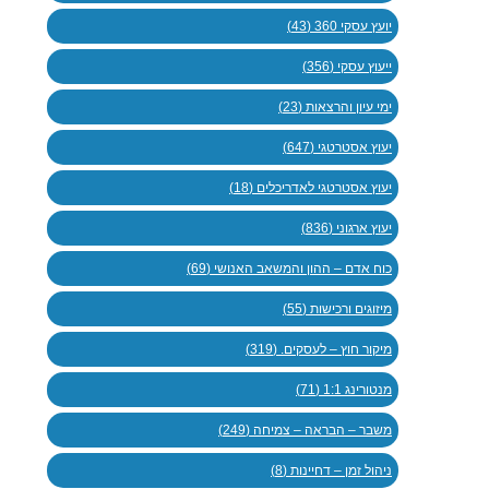
יועץ עסקי 360 (43)
ייעוץ עסקי (356)
ימי עיון והרצאות (23)
יעוץ אסטרטגי (647)
יעוץ אסטרטגי לאדריכלים (18)
יעוץ ארגוני (836)
כוח אדם – ההון והמשאב האנושי (69)
מיזוגים ורכישות (55)
מיקור חוץ – לעסקים. (319)
מנטורינג 1:1 (71)
משבר – הבראה – צמיחה (249)
ניהול זמן – דחיינות (8)