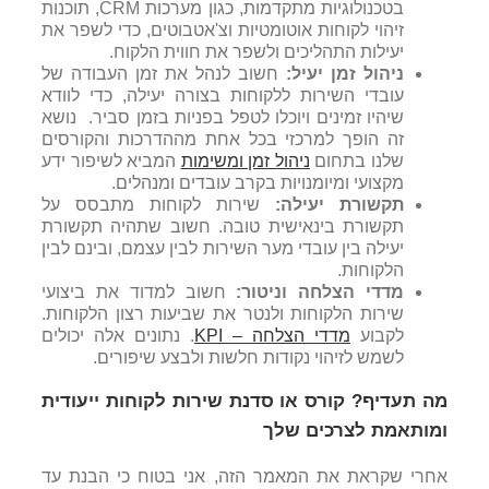
בטכנולוגיות מתקדמות, כגון מערכות CRM, תוכנות
זיהוי לקוחות אוטומטיות וצ'אטבוטים, כדי לשפר את
יעילות התהליכים ולשפר את חווית הלקוח.
ניהול זמן יעיל:
חשוב לנהל את זמן העבודה של
עובדי השירות ללקוחות בצורה יעילה, כדי לוודא
שיהיו זמינים ויוכלו לטפל בפניות בזמן סביר. נושא
זה הופך למרכזי בכל אחת מההדרכות והקורסים
שלנו בתחום
ניהול זמן ומשימות
המביא לשיפור ידע
מקצועי ומיומנויות בקרב עובדים ומנהלים.
תקשורת יעילה:
שירות לקוחות מתבסס על
תקשורת בינאישית טובה. חשוב שתהיה תקשורת
יעילה בין עובדי מער השירות לבין עצמם, ובינם לבין
הלקוחות.
מדדי הצלחה וניטור:
חשוב למדוד את ביצועי
שירות הלקוחות ולנטר את שביעות רצון הלקוחות.
לקבוע
מדדי הצלחה – KPI
. נתונים אלה יכולים
לשמש לזיהוי נקודות חלשות ולבצע שיפורים.
מה תעדיף? קורס או סדנת שירות לקוחות ייעודית
ומותאמת לצרכים שלך
אחרי שקראת את המאמר הזה, אני בטוח כי הבנת עד