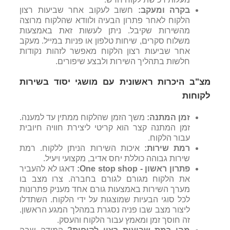
בקרה ומעקב:
חשוב לעקוב אחר שביעות רצון
הלקוח לאחר פתרון הבעיה ולוודא שהלקוח מרוצה
מהשירות שקיבל. ניתן לעשות זאת באמצעות
משלוח סקרים, שיחות טלפון או פניות במייל. מעקב
אחר שביעות רצון הלקוח מאפשר לזהות נקודות
חלשות בתהליך השירות ולבצע שיפורים.
מצ"ב היכרות ראשונית עם מושגי יסוד בשירות
לקוחות
זמן המתנה:
משך הזמן שהלקוח ממתין עד למענה.
זמן המתנה קצר הוא קריטי ליצירת חוויה חיובית
עבור הלקוח.
רמת שירות:
איכות השירות הניתן ללקוח. רמת
שירות גבוהה כוללת יחס אדיב, מקצועי ויעיל.
פתרון
ראשון
-
One stop shop
:
דאגו לא להעביר
את הלקוח מגורם לגורם בחברה. צרו מצב בו
מערך השירות באמצעות גורם אחד מעניק פתרונות
לכל סוגי הבעיות שמוצגות על ידי הלקוח. השתדלו
ליצור מצב שבו פניה נסגרת במהלך המגע הראשון.
זה חוסך זמן ומאמץ עבור הלקוח והעסק.