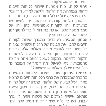
דחיפותה או סוג הלקוח.
זיהוי לקוח:
צוות אנשי/ות שירות לקוחות חייבים
לזהות במהירות את הלקוח ולגשת למידע הרלוונטי
שלו. מידע זה יכול לכלול נתונים אישיים, היסטוריית
רכישות, תלונות קודמות וכדומה. ניתן להשתמש
במערכות זיהוי לקוחות אוטומטיות, כגון זיהוי על
סמך מספר טלפון או כתובת דוא"ל, כדי לחסוך זמן
ולשפר את יעילות התהליך.
אבחון הבעיה:
העובדים במערך שירות לקוחות
חייבים להבין את הבעיה של הלקוח ולשאול שאלות
רלוונטיות כדי לאסוף מידע. שאלות אלה צריכות
להיות פתוחות, תוך הקשבה פעילה לתשובות
הלקוח. לדוגמה, במקום לשאול "האם אתה מרוצה
מהמוצר?", ניתן לשאול "מה דעתך על המוצר עד
כה? האם יש לך שאלות או חששות?".
מציאת פתרון:
עובדי שירות לקוחות מצטיינים
בחברה שמכבדת את צרכי הלקוחות חייבים למצוא
פתרון יעיל לבעיה של הלקוח. פתרון זה יכול להיות
החלפת מוצר, מתן זיכוי, מתן שירות תיקון, הצעת
מוצר חלופי או מתן הנחה. חשוב שהפתרון יהיה
מותאם אישית לצרכים של הלקוח ויהיה לו ערך
עבורו. דעו כי עלות שימור לקוח תמיד זולה יותר
מעלות רכישת לקוח חדש.