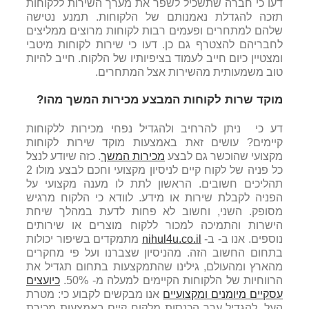
דעו כי חברה שתשכיל לשפר את מערך השירות ללקוחות
תזכה להגדלת נאמנותם של הלקוחות. תמנע נטישה
שלהם למתחרים ופעמים רבות לקוחות מרוצים ממליצים
לחבריהם להצטרף גם כן. דעו כי שירות לקוחות מיטבי
ומצטיין כיום חייב לעמוד בציפיותיו של הלקוח. חייב להיות
טוב משמעותית מהשירות אצל המתחרים.
מוקד שרות לקוחות המבצע מכירות המשך מהו?
דע כי ניתן להרחיב ולהגדיל נפחי מכירות ללקוחות
קיימים? עושים זאת באמצעות מוקד שירות לקוחות
מקצועי שהוכשר גם לבצע
מכירות המשך
. כזה שיודע לנצל
כל פניה של לקוח קיים לניסיון מקצועי וחכם לבצע מולו 2
תהליכים חשובים. הראשון לתת לו מענה מקצועי על
הפניה לקבלת שירות או מידע. לוודא כי הלקוח מרגיש
מסופק. השני, וחשוב לא פחות לדעת במהלך שיחת
הישרות והתמיכה למכור ללקוח מוצרים או שירותים
נוספים. אנו ב- ב-
nihul4u.co.il
מתמקדים בשיפור יכולות
בתחום החשוב הזה. מהניסיון שצברנו ועל פי מחקרים
מהארץ ומהעולם, גילינו שהתמקצעות בתחום תגדיל את
הרווחיות של הלקוחות הקיימים למעלה מ- 50%.
כיועצים
עסקיים מיומנים ומקצועיים
אנו מבקשים לקבוע כי: מטרת
העל, להגדיל ערך הכנסות מלקוח קיים באמצעות מכירת