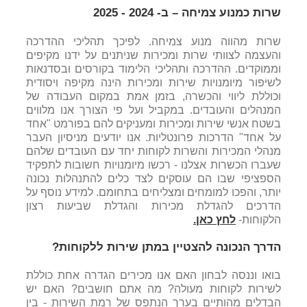
שרות כמנוע צמיחה – ב- 2024 - 2025
שרות מהווה מנוע צמיחה. לפיכך תהליכי ההדרכה
והעצמה לצוותי שרות ומכירות שניתנים על ידנו מקיפים
וממוקדים. ההדרכה ותהליכי הלימוד בקורסים ובסדנאות
לשיפור מיומנויות שירות ומכירות הינה מקיפה ויסודית
וכוללת ליווי והכשרה, בזמן אמת במקום העבודה של
המנהלים והעובדים. במקביל ועל פי הצורך אנו מלווים
בשטח אנשי שירות ומכירות ומעניקים להם בפורמט "אחד
על אחד" הדרכות פרונטליות. אנו יודעים מניסיון העבר
מנהלי המכירות והשרות לקוחות יחד עם העובדים שלהם
שעברו הכשרות אצלנו - רכשו מיומנויות חשובות לתפקיד
הספציפי שבו הם עוסקים לצד כלים להתנהלות נכונה
יותר, והפכו למומחים ומצליחים בתחומם. למידע נוסף על
הדרכים להגדלת מכירות והגדלת שביעות רצון
הלקוחות
-
לחץ כאן.
הדרך הנכונה להצטיין במתן שירות ללקוחות?
בואו וננסה לבחון האם אנו מכירים הגדרה אחת כוללת
לשירות לקוחות מעולה? מה אתם חושבים? האם יש
הבדלים מהותיים בערך הנתפס של רמת השירות - בין