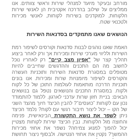
מורחב ובעיקר מיועד למנהלי שירות וראשי צוותים. אנו
ממליצים על שילוב בהדרכה אקטיבית הן לאנשי שירות
הלקוחות, למוקדנים בשירות לקוחות, לאנשי מכירות
ולטכנאי שטח.
הנושאים שאנו מתמקדים בסדנאות השירות
האמת שאנו נוהגים לבנות סדנאות וקורסים לשיפור רמת
השירות ולליווי מערכי שירות ומכירות אך ורק לאחר ביצוע
תהליך קצר של
"אפיון מצב קיים"
רק לאחריו נוכל
לחשוב מה הם התכנים וההדגשים שחייבים להיות
מטופלים במסגרת סדנאות השירות ותוכניות העשרה
והקורסים לשיפור מיומנויות שרות ומכירות. אנו בונים
תוכניות הדרכה מותאמות לעולמות התוכן של כל לקוח
ולקוח. במסגרת התכנים והנושאים נטפל גם בנושאים
הבאים: בניית חזון שרות עדכני לארגון. ללמוד להתמודד
נכון עם לקוחות "כועסים"? להבין הכיצד חיוך מהצד השני
של הקו – יכול ליצור חיבור רגשי עם לקוח? נלמד הכיצד
ניתן
לשפר את נושא התקשורת
הבינאישית, פנימה
והחוצה מול הלקוחות. נבין הכיצד שירות לקוחות מצטיין
יכול להפוך למנוע צמיחה? נשפר את אחוזי מכירות
ההמשך? נקטין את אחוזי הנטישה. ולבסוף ניצור תחושת