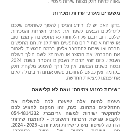
גאווה להיות חלק מצוות שירות מצטיין.
משפרים מערכי שירות ומכירות
בדקו האם יש לנו הידע והניסיון להפוך לשותפים שלכם
לתהליכים הבאים לשפר את מערכי השירות והמכירות
שלכם. רוב רובם של הלקוחות לא מחפשים רק מוצר טוב
או שירות איכותי? הם מחפשים חווית קנייה. הם מחפשים
חברה ואו שירות להתחבר אליהן ברמה הרגשית, לאהוב
את החברה? את המוצר או השרות? לשם הולך העולם
העסקי. כיום זוהי תרבות העסקים והסחר בשנת 2024
ובטח בשנים הבאות. אין כל דרך להימנע מלקחת חלק
בקדמה, ואין כטעם להתווכח. פשוט אנחנו חייבים להתאים
את עצמנו למציאות החדשה.
"שירות כמנוע צמיחה"
וזאת לא קלישאה.
נשמח להיות אלה שיעזרו לכם להשלים את
התהליכים בתחום. כעת, זהו המקום להציע לכם
להתקשר ישירות למשה גרימברג 054-4814332
ולקבוע פגישת היכרות ראשונית - להזמנת שירותי
הדרכה לשיפור מערכי שירות ומכירות ב- 2025 - 2024.
פנו ישירות למייל של משה גרימברג-