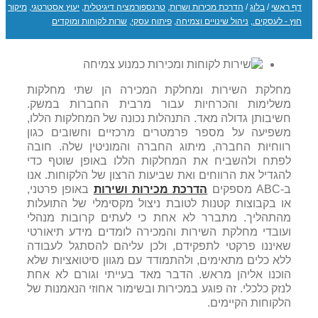
דף ראשי
/
בלוג
/
הדרכת מכירות ושרות
,
טרנספורמציה דיגיטלית
,
יעוץ אסטרטגי
,
מיקור
חוץ - לעסקים.
,
ניהול שינויים וצמיחה
,
פיתוח עסקי
,
שרות לקוחות ומוקדים
מחלקת השירות ומחלקת המכירה הן שתי מחלקות
משלימות והכרחיות עבור מרבית החברות במשק.
חשיבותן גדולה מאד. התנהלות נכונה של המחלקות הללו,
משפיעה על מספר פרמטרים מרכזיים וחשובים כגון
רווחיות החברה, מיתוג החברה והמוניטין שלה. חובה
לפתח ולהשביח את המחלקות הללו באופן שוטף כדי
להגדיל את הרווחים ואת שביעות הרצון של הלקוחות. אנו
ב-ABC מספקים
הדרכת מכירות ושירות
באופן פרטני,
או בקבוצות קטנות לטובת ניצול מקסימלי של התועלות
מהתהליך. מתברר לא אחת כי לעתים קרובות מנהלי
ועובדי מחלקת השירות והמכירה לומדים מידע תיאורטי
שאיננו פרקטי לתפקידם, ולכן עליהם להסתגל לעבודה
ללא כלים מתאימים, ולהתמודד עם מגוון סיטואציות שלא
הוכנו אליהן מראש. הדבר מאד בעייתי וגורם לא אחת
לנזק כלכלי. זה פוגע במכירות ובשימור אחוזי הנאמנות של
הלקוחות הקיימים.