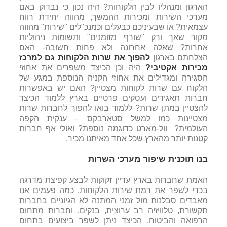
הארגון ומנהליו לבין הלקוחות? היה נכון כי נבדוק באם
מערכי השירות ומכירות ההמשך, מהווה יחידת רווח
עצמאית? או שבעיניכם כבעלים וכמנכ"לים "שירות" מהווה
מקור שאך ורק "שורף מזומנים" ותשומות ניהוליות
אחרות? שאלה אחרונה ולא פחות חשובה- האם
הצלחתם בארגון
להפוך את שרות הלקוחות גם למרכז
מכירות אקטיבי?
היה וכן הכיצד משפרים את אחוזי
הסגירה ומגדילים את אחוזי הקניה הנוספת במגע של
הלקוח עם שרות לקוחות מצטיין? האם יש באפשרות
חברות תאגידים ועסקים פרטיים בארץ ללמוד הכיצד
להצטיין במתן שרות? ללמוד בואו להפוך לחברות שרות
מצטיינות כמו למשל סטארבקס – ענקית הקפה
העולמית? וול-מארט כדוגמה נוספת? ואולי אף חברות
קטנות יותר מהארץ שכל אחד מאיתנו מכיר.
בנו תוכנית שיפור מערכי השרות
האמת שחברות בארץ עדיין זקוקות לבצע קפיצת מדרגה
בכדי לשפר את רמת שירות הלקוחות. כמה פעמים אנו
מאבדים סבלנות מול זמני המתנה לא הגיוניים בחברות
תקשורת, טלוויזיה רב ערוצית, בנקים, וחברות מתחום
הרפואה והביטוח. הכיצד ניתן לשפר ביצועים בתחום