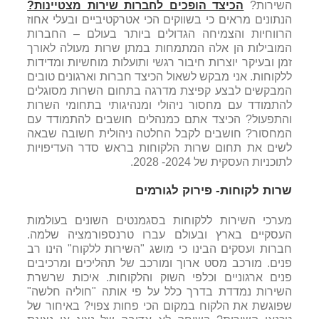
השירות?
הכיצד הופכים לחברות שירות מצטיינות?
הנתונים מראים כי בשווקים הכי אטרקטיביים ובעלי אחוז
הרווחיות והצמיחה הגדולים ביותר בעולם – החברות
המובילות הן אלה המתמחות במתן שרות מעולה לאורך
זמן ובעיקר יוצרות חיבור רגשי ותועלות מוחשיות ומדידות
ללקוחות. אני מבקש לשאול הכיצד חברות וארגונים טובים
המבקשים לבצע קפיצת מדרגה בתחום השרות מסוגלים
להתמודד עם מחסור ניהולי ומנהיגותי בתחומי השרות
והתפעול? הכיצד אתם כמנהלים חושבים להתמודד עם
המחסור? חושבים לקבל החלטה ניהולית חשובה שבאה
לשים את תחום שרות הלקוחות בראש סדר העדיפויות
לתוכניות העסקית של 2024- 2028.
שרות לקוחות- פירוק לגורמים
מערכי השירות ללקוחות בסגמנטים השונים בעולמות
העסקיים בארץ ובעולם עברו טרנספורמציה שלמה.
חברות ועסקים הבינו כי מושג "השירות ללקוח" הינו רב
פנים. מורכב מסט ארוך ומורכב של תהליכים ומרכיבים
פנים ארגוניים וכלפי השוק והלקוחות. איכות שרשרת
השירות נמדדת בדרך כלל על פי אותה "חוליה חלשה"
שפוגשת את הלקוח במקום הכי פחות צפוי? באיחור של