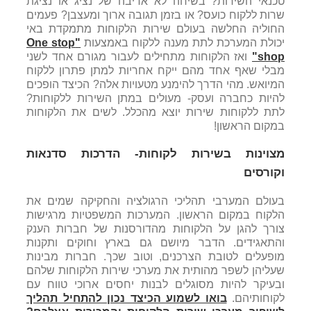
טכנאי השירות? בשיחה לא אדיבה של נציג או נציגת
שרות ללקוח כועס? או בזמן תגובה ארוך ומעצבן? פעמים
החוליה החלשה בעולם שירות הלקוחות מתמקדת באי
יכולת המערכת לתת מענה ללקוח באמצעות
"One stop
shop"
ואז הלקוחות מתחילים לעבור מגורם אחד לשני
מבלי שאף אחד מהם ייקח אחריות למתן פתרון ללקוח
המיואש. מהי הדרך להימנע מטעויות אלה? הכיצד הופכים
להיות כחברה ועסק- מעולים במתן השירות ללקוחות?
לתת ללקוחות שירות יוצא מהכלל. לשים את הלקוחות
במקום הראשון!
מצוינות בשירות לקוחות- הדרכות סדנאות
וקורסים
בעולם המערבי תהליכי הרגולציה והחקיקה שמים את
הלקוח במקום הראשון. המערכות המשפטיות מרגישות
צורך להגן על הלקוחות מהדורסנות של חברות הענק
והתאגידים. הדבר מיושם גם בארץ וחוקים ותקנות
מופעלים לטובת הצרכנים, וטוב שכך. חברות מבינות
שעליהן לשפר מהותית את מערכי שירות הלקוחות שלהם
ובעיקר להיות מסוגלים לבנות יחסים ארוכי טווח עם
לקוחותיהם.
בואו לשמוע הכיצד נכון להתחיל תהליך