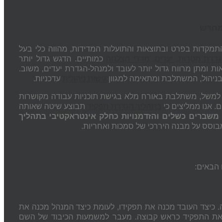
 מחדש
תמקדות בפרט ובתוצאות והתועלות המדידות, מהווה כלי בעל
דרת מטרות, יעדים, מדדי הצלחה
כמותיים. הדגש גדול יותר
ת ומתן מרווח גדול יותר לעובד ולמנהל-הגדרת יעדים, משוב.
 בניהול, המשתלבת ומתאימה למגוון
גישות ניהולית
עדכניות.
ת. למשל, משתלבת באורח מלא בגישת תוכניות עבודה מקושרות
. אנו ממליצים כי
בתהליך הגדרת תפקיד
תבוצע שיטה שאותה
משברים כשלים והזדמנויות כחלק אינטראקטיבי בתהליך
מבוסס על מבנה היררכי של סמכות ואחריות.
 הבאים:
.
כיצד העובד מכנה את תפקידו, לעומת כיצד המנהל מכנה את
ה את התפקיד כראש קבוצה. מעבר למשמעות הכיבוד של השם