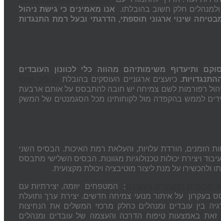
ולמנהלים חלק חשוב בהובלתו.
אנו מאמינים כי גישת ניהול
טיחה שינוי ארגוני תוספתי, הדרגתי ובעל רמת התנגדות
קם ותיעדוף משימותיהם מהווה כלי לכוונון העובדים
התנגדויות
.
כיועצים ארגוניים העוסקים בהובלת
תהליכי שינוי
וניהול רפורמות לשם צמיחה יש חובה להתבסס על אותם ארבעת
פידים לממש בהקפדה מול לקוחותינו מכל הסגמנטים של המשק
ות הזמנים, הורדת עלויות, והעלאת רמת האיכות. הבסיס השני
יבוד ויצירת יכולות טכנולוגיות מגוונות. הבסיס השלישי מתבסס
 ולהכשירו על מנת ליצור מוטיבציה ויכולת מקצועית.
של הבעלים המנהלים והחברה
:
המטפחים יוזמה, יצירתיות עם
סס בעקרון על איתור מנועי צמיחה חדשים. יצירת ערך ותועלת
יה בין עובדים ומנהלים כחלק מרכזי המשלים את הנחיצות
ת, זאת באמצעות טיפוח הדרכה והעצמה של עובדים ומנהלים