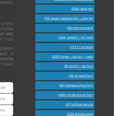
בתוספת 
יעוץ ארגוני (836)
הזמן הנ
כוח אדם – ההון והמשאב האנושי (69)
החודש מ
מיזוגים ורכישות (55)
שמציג ה
בסך הכו
מיקור חוץ – לעסקים. (319)
סביר לה
מנטורינג 1:1 (71)
המשפט הש
כי כאשר
משבר – הבראה – צמיחה (249)
מלחשוב
והעובדים
ניהול זמן – דחיינות (8)
לקבלת שעת
ניהול משברים (30)
ניהול צוותים ומשימות (85)
ניהול שינויים וצמיחה (496)
סדנאות מנהלים (97)
פיתוח מנהלים (150)