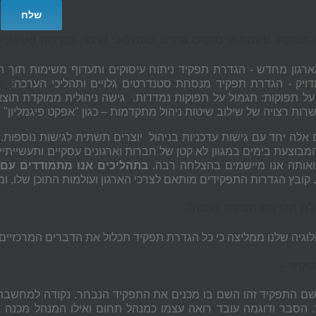
תפקיד וניתוח עיסוקים נדרש בתהליכי שינוי, צמיחה וארגון
רגון מחדש - הגדרת תפקיד ניתוח עיסוקים ותעדוף משימות תוך ה
דויק - הגדרת תפקיד מנסחת סטנדרטים גלויים ותהליכי הערכה:
הג
על תפוקות: תגמול על תפוקות נמדדות. גישה ניהולית ממוקדת תוצאו
רות רצויה של שילוב שיטות ניהול מתקדמות – כגון "אפקט פיגמליון"
 אלה יחד עם גישות עדכניות בניהול יוצרים תשתית לגישות נוספו
מבוצעת בימים במגוון לא קטן של חברות וארגונים עסקיים ותעשייתיים
ואותה אנו מיישמים בהצלחה רבה.
בתהליכים אנו מתמודדים עם 
קובץ הגדרות התפקידים מותאם לצרכי הארגון ועולמות התוכן שלו, ו
לת הגדרת תפקיד נכונה?
וגיה שלנו ממליצה כי כל הגדרת תפקיד תכלול את הדברים המרכזיים
קיד
-
ם התפקיד זהו השם בו מכנים את התפקיד הנבחר. נקודה למחשבה
 הסבר ודוגמה עובד רואה עצמו כמנהל תחום ואילו המנהל מכנ