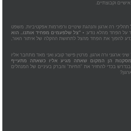
ישיים וקבוצתיים.
ליכי רה ארגון והנהגת שינויים ורפורמות אפקטיביות. משפט
ר על הפחד מהלא נודע: •
"
צל שלפעמים מפחיד אותנו.. הוא
דע להפוך את הפחד מהצל לתחושת ההקלה של איתור האור,
ני ארגוני ורה ארגון. מרטין פישר קובע ואני מאד מתחבר אליו
סקנות הן המקום שאתה מגיע אליו כשאתה מתעייף
בנדרש בכדי להחזיר את "החיות" והברק בעיניים של המנהלים
רגון?