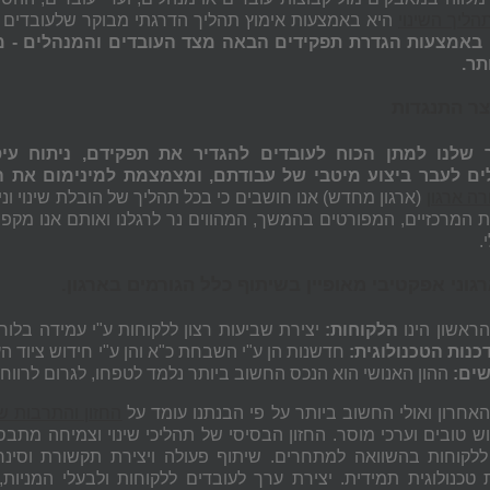
הליך השינוי
היא באמצעות אימוץ תהליך הדרגתי מבוקר שלעובדים 
 באמצעות הגדרת תפקידים הבאה מצד העובדים והמנהלים - מב
תר.
וצר התנגדות
 שלנו למתן הכוח לעובדים להגדיר את תפקידם, ניתוח עיסו
ים לעבר ביצוע מיטבי של עבודתם, ומצמצמת למינימום את ה
רה ארגון
(ארגון מחדש) אנו חושבים כי בכל תהליך של הובלת שינוי 
ת המרכזיים, המפורטים בהמשך, המהווים נר לרגלנו ואותם אנו מק
.
רגוני אפקטיבי מאופיין בשיתוף כלל הגורמים בארגון
.
ראשון הינו
הלקוחות:
יצירת שביעות רצון ללקוחות ע"י עמידה בלוח
כנות הטכנולוגית:
חדשנות הן ע"י השבחת כ"א והן ע"י חידוש ציוד הע
ים:
ההון האנושי הוא הנכס החשוב ביותר נלמד לטפחו, לגרום לרווחתו
אחרון ואולי החשוב ביותר על פי הבנתנו עומד על
החזון והתרבות 
וש טובים וערכי מוסר. החזון הבסיסי של תהליכי שינוי וצמיחה מתב
לקוחות בהשוואה למתחרים. שיתוף פעולה ויצירת תקשורת וסינרג
 טכנולוגית תמידית. יצירת ערך לעובדים ללקוחות ולבעלי המניו