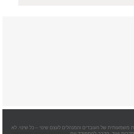
 משמעותית של העובדים והמנהלים לעצם שינוי – כל שינוי. לא
סתדרות ועוד. הדרך להתמודד עם
ההתנגדות לארגון מחדש ועם