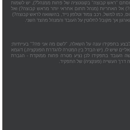
מסתם "ראש קבוצה" בקונוטציה של פחות ממנהל?), יש לשמות
) אל האחריות (מנהל תחום אחראי יותר מראש קבוצה?) ואל
, כמו למשל, רכב צמוד וטלפון נייד, בהשוואה לראש קבוצה?)
רגון אך מקובל לחלוטין על העובד והמנהל מהצד השני.
צע בתפקידו עונה על השאלה, "לשם מה אני פה?" בעייתיות:
ים שיש לו. (יש הבדל בין המטרה להגדרת הפונקציה.) דוגמא
 העובד בתפקידו לכן נציע מטרה פחות ממוקדת - הגברת
דרך העשייה (פונקציה) של התפקיד.