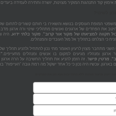
אימוץ קוד התנהגות המוקיר מצוינות, יושרה וחתירה לעמידה ביעדים א
כון לשינוי?
שפטי המופת העוסקים בנושא והשאירו בי חותם קשורים לתחום של תה
יטב את הפחדים של ארגונים ואנשים מתהליכי שינוי ורה ארגון מדב
ל תקווה למציאתו של מקור אור קרוב
"
.
מקור בלתי ידוע
.
היה ונ
ניח כי הצלחנו בתהליך אל מול העובדים והמנהלים.
ני מתחבר מצוין לרעיון האומר מתי נכון להתחיל ולהניע תהליך של שי
 ארגון ומנהליו מגיעים למקום בו אנשים ומנהלים מתעייפים.
"
מ
".
מרטין פישר
. זה הזמן להניע את תהליך החשיבה על הרה ארגון 
 בארגון. עכשיו היה נכון כי כל אחד ישקול מה רמת גובה "העייפות" בא
 ייעוץ וסיעור מוחות ללא התחייבות אנא הזן את הפרטים