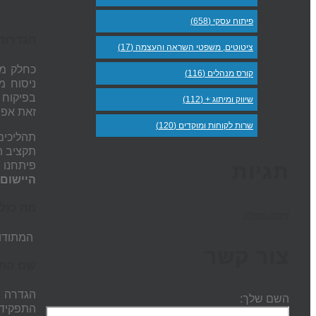
פיתוח עסקי (658)
הגדרות 
ציטוטים, משפטי השראה והעצמה (17)
כחלק מא
קורס מנהלים (116)
ניסוח מ
בפיקוח 
שיווק ומיתוג + (112)
זאת אפש
שרות לקוחות ומוקדים (120)
תהליכים
תקציב ה
פיתחנו 
תגיות
היישום
.
מה כול
פיתוח מנהלים
המתודול
צור קשר
שם התפ
הגדרה ש
השם שלך:
התפקיד.