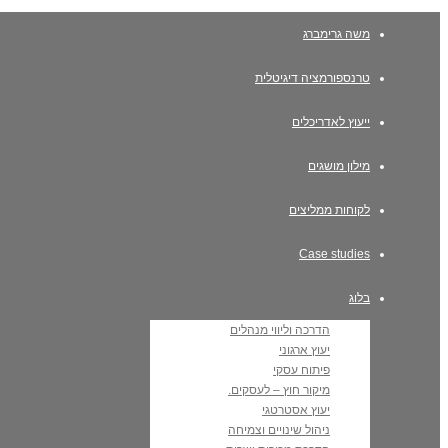
משה גרימברג
טרנספורמציה דיגיטלית
ייעוץ לאדריכלים
מילון מושגים
לקוחות ממליצים
Case studies
בלוג
הדרכה וליווי מנהלים
יעוץ ארגוני
פיתוח עסקי
מיקור חוץ – לעסקים.
יעוץ אסטרטגי
ניהול שינויים וצמיחה