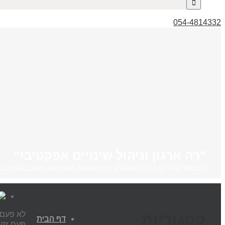
054-4814332
"רה ארגון וניהול שינויים אפקטיבי"
דף ראשי
/
בלוג
/
הדרכה וליווי מנהלים
,
יעוץ אסטרטגי
,
יעוץ ארגוני
,
משבר - הבראה - צ
לא פעם,
קטגוריות
דף הבית
פעם זה 