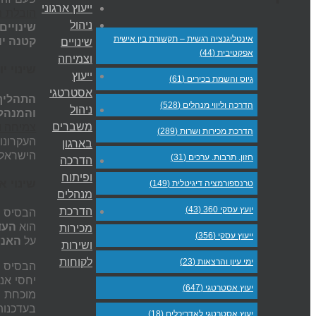
ייעוץ ארגוני
הובלת ת
ניהול
שינויים
אינטליגנציה רגשית – תקשורת בין אישית
קטנה יו
שינויים
אפקטיבית (44)
וצמיחה
שינוי י
ייעוץ
גיוס והשמת בכירים (61)
אסטרטגי
התהליך
הדרכה וליווי מנהלים (528)
ניהול
והמנהל
משברים
צמיחה ו
הדרכת מכירות ושרות (289)
העקרונו
בארגון
הישראלי
חזון. תרבות. ערכים (31)
הדרכה
ופיתוח
שינוי א
טרנספורמציה דיגיטלית (149)
מנהלים
יועץ עסקי 360 (43)
הדרכת
הבסיס ה
הוא
העד
מכירות
ייעוץ עסקי (356)
על
האנש
ושירות
לקוחות
ימי עיון והרצאות (23)
הבסיס ה
יחסי אנ
יעוץ אסטרטגי (647)
מוכחת ל
בעדכנות
יעוץ אסטרטגי לאדריכלים (18)