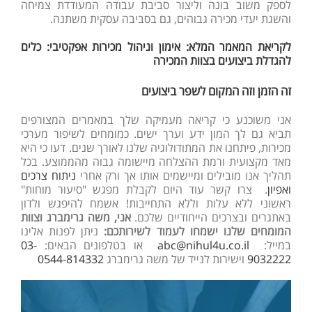
לספק משוב בונה וליצור סביבת עבודה המעודדת צמיחה
והשגת יעדי מכירה גבוהים, גם בסביבה עסקית משתנה.
לקריאת המאמר המלא: אימון וניהול מכירות אפקטיבי: כלים
להגדלת ביצועים בצוות המכירה
זה הזמן וזה המקום לשפר ביצועים
אני משוכנע כי קריאה מעמיקה שלך במאמרים המצורפים
תביא גם לך המון ידע וערך ישים. כמומחים לשיפור מערכי
מכירות, פיתחנו את המתודולוגיה שלנו לאורך שנים. דעו כי היא
מאד מקצועית ורמת ההצלחה מיישומה גבוה מהממוצע. בכל
תהליך אנו מובילים ומיישמים אותו אך ורק אחרי
ניתוח צרכים
ואפיון
. צרו קשר עוד היום לקבלת מפגש "סיעור מוחות"
ראשוני ללא עלות וללא התחייבות! אשמח להיפגש ולדון
באתגרים ובצרכים הייחודיים שלכם.
אני, משה גרימברג וצוות
המומחים שלנו ישמחו לעמוד לשירותכם
:
ניתן לפנות אלינו
במייל:
abc@nihul4u.co.il
או בטלפונים הבאים:
03-
9032222
וישירות לנייד של משה גרימברג
0544-814332