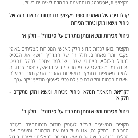
מקצועיות, אסטרטגיה והתאמה מתמדת לשינויים בשוק.
קבלו ריכוז של מאמרים סופר מקצועיים בתחום החשוב הזה של
ניהול משא ומתן וניהול מכירות
ניהול מכירות ומשא ומתן מתקדם על פי מודל – חלק א'
תקציר:
בואו לגלות מדוע חלק מאנשי המכירות מצליחים באופן
עקבי יותר מאחרים. חלק זה של המדריך חושף את הבסיס
למודל ה-ABC הייחודי שלנו, שמלמד אתכם לנהל תהליכי
מכירה ומו"מ כמעט על פי מודל קבוע מראש, לחסוך אנרגיות
ולמקד מאמצים. נתמקד בחשיבות ההכנה המוקדמת, בשאלת
שאלות חכמות והקשבה פעילה ככלי לאיסוף מודיעין יקר ערך.
לקריאת המאמר המלא: ניהול מכירות ומשא ומתן מתקדם -
חלק א'
ניהול מכירות ומשא ומתן מתקדם על פי מודל – חלק ב'
תקציר:
ממשיכים לצלול לעומק סודות ה"תותחים" בעולם
המכירות. בחלק זה, אנו משלימים את התמונה ומציגים את
הכלים הנוספים שהופכים איש מכירות למצליחן: יצירת בידול