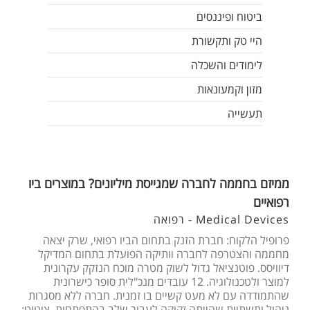
ביטוח ופיננסים
היי טק ותקשורת
לימודים והשכלה
מזון וקמעונאות
תעשייה
ממיזם בחממה לחברה שמגייסת מיליונים? במוצרים ביו
רפואיים
Medical Devices - רפואה
פרופיל הלקוח: חברת הזנק בתחום הביו רפואי, שרק יצאה
מחממה והצטרפה לחברה וותיקה הפועלת בתחום המדיקל
דיוויסס. פוטנציאל גדול לשוק מטרה מוכח הנזקק עקרונית
למוצר ולטכנולוגיה. 12 עובדים מנכ"לית סופר כישרונית
שהתמודדה עם לא מעט קשיים בו זמנית. חברה ללא מסגרות
ניהול ותשתיות שהייתה זקוקה לעבור שלב בהתפתחות. ציטוט: