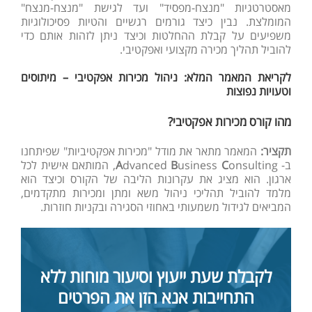
מאסטרטגיות "מנצח-מפסיד" ועד לגישת "מנצח-מנצח"
המומלצת. נבין כיצד גורמים רגשיים והטיות פסיכולוגיות
משפיעים על קבלת ההחלטות וכיצד ניתן לזהות אותם כדי
להוביל תהליך מכירה מקצועי ואפקטיבי.
לקריאת המאמר המלא: ניהול מכירות אפקטיבי – מיתוסים
וטעויות נפוצות
מהו קורס מכירות אפקטיבי?
תקציר:
המאמר מתאר את מודל "מכירות אפקטיביות" שפיתחנו
ב-
C
usiness
B
dvanced
A
onsulting, המותאם אישית לכל
ארגון. הוא מציג את עקרונות הליבה של הקורס וכיצד הוא
מלמד להוביל תהליכי ניהול משא ומתן ומכירות מתקדמים,
המביאים לגידול משמעותי באחוזי הסגירה ובקניות חוזרות.
לקבלת שעת ייעוץ וסיעור מוחות ללא
התחייבות אנא הזן את הפרטים