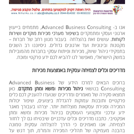
אנו ב-
C
usiness
B
dvanced
A
onsulting, מתמחים בייעוץ
ארגוני ועסקי ומתמקדים
בשיפור מערכי מכירות מוקדים ושירות
לקוחות
. עושים זאת בהצלחה בעבור מגוון רחב של חברות –
מקטנות ובינוניות ועד ארגונים גדולים. ניסיוננו רב השנים
בתפקידי ניהול שיווק, מכירות ופיתוח עסקי בחברות מהמובילות
במשק הישראלי, מאפשר לנו להביא לכם ידע פרקטי ומוכח.
מדריכים וכלים לצמיחה עסקית באמצעות מכירות
ברוכים הבאים למרכז הידע של
usiness
B
dvanced
A
onsulting בנושאי
C
ניהול מכירות
ו
משא ומתן מתקדם
. כאן
תמצאו סקירה של מאמרים ומדריכים שנועדו להעניק לכם כלים
פרקטיים ותובנות עמוקות להגדלת ביצועים, שיפור יכולות
המכירה וסגירת עסקאות מוצלחות יותר. יצרהו בעבורך מאגר
ידע עדכני ומקצועי העוסקים בניהול מכירות ומשא ומתן
אפקטיבי. כתבנו מדריכים וכלים עדכניים שיבטיחו גם לך לחזור
לצמיחה. אנו מאמינים כי הדרך להצלחה עסקית טמונה
בהבנה מעמיקה של תהליכי המכירה והמו"מ, תוך דגש על