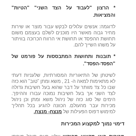
* הרצון "לעבוד על הצד השני" "הטיות"
והמציאות.
לדוגמה: אנשים עלולים לבקש עבור מוצר או שירות
מחיר גבוה מאשר היו מוכנים לשלם בעצמם משום
תחושת ההפסד או תחושת אי הרווח הכרוכה בוויתור
על משהו השייך להם.
* תובנות ותחושות המתבססות על פורמט של
"הפסד-הפסד".
לשיטתן של התיאוריות המסורתיות, שלעניות דעתי
לא מתאימות למאה ה- 21 , משא ומתן "טוב" הוא כזה
שבו כל צד מוותר על דבר שהוא בעל חשיבות גדולה
לצד השני אך בעל חשיבות נמוכה עבורו וההיפך.
הימים של סוג כזה של ניהול משא ומתן וכן ניהול
מכירות עבר מהעולם. הכוונה להגיע בכל תהליך
למימוש דפוס הפעילות של
מנצח- מנצח.
דימוי נמוך למקצוע המכירות