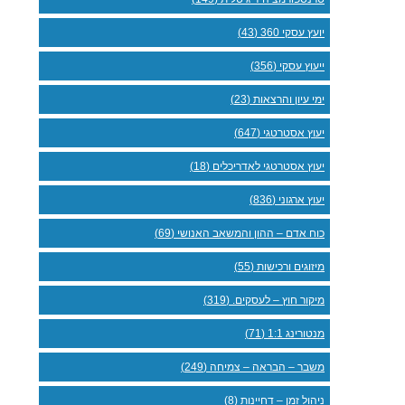
יועץ עסקי 360 (43)
ייעוץ עסקי (356)
ימי עיון והרצאות (23)
יעוץ אסטרטגי (647)
יעוץ אסטרטגי לאדריכלים (18)
יעוץ ארגוני (836)
כוח אדם – ההון והמשאב האנושי (69)
מיזוגים ורכישות (55)
מיקור חוץ – לעסקים. (319)
מנטורינג 1:1 (71)
משבר – הבראה – צמיחה (249)
ניהול זמן – דחיינות (8)