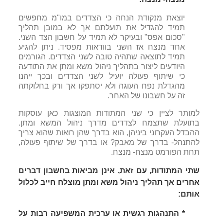
יוצאת מנקודת הנחה כי הצדדים במו"מ מחפשים
תמיד להגדיל את תועלתם אך לא במובן תהליך
"סכום אפס" ובעיקר לא תמיד על חשבון הצד השני.
אחד מנצח אז השני בוודאות מפסיד. ניתן להגיע
תמיד לתוצאה שתהיה טובה לשני הצדדים. הגורמים
היודעים ליצור בתהליך ניהול משא ומתן את התודעה
כי שיתוף פעולה יועיל לשני הצדדים ובכך ייהנו
מהגדלת נפח העוגה ולא יסתפקו אך ורק בחלוקתה
זה על חשבונו של האחר.
למותר לציין כי שני המתודות המוצגות כאן עוסקות
בתועלת שתצמח לצדדים מדרך ניהול המשא ומתן.
ההבדל העקרוני ביניהן, הוא בדרך שהן רואות שהוא צריך
להתנהל- בדרך של מאבק? או בדרך של שיתוף פעולה,
תחת הפורמט מנצח- מנצח.
שתי המתודות, עם זאת, אינן מביאות בחשבון דברים
אחרים אך תהליך ניהול משא ומתן מוצלח חייב לכלול
אותם:
* התנהגות רגשית או ערכית המשפיעה רבות על