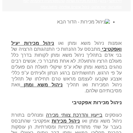
דף ראשי
/
בלוג
/
הדרכת מכירות ושרות
,
טרנספורמציה דיגיטלית
,
יעוץ
אסטרטגי
,
יעוץ ארגוני
,
ניהול שינויים וצמיחה
,
פיתוח עסקי
אומנות ניהול משא ומתן ואו
ניהול מכירות יעיל
ואפקטיבי
מתבסס על ההנחות כי התנהגותם הרצויה של
בני אדם בתהליך ניהול משא ומתן לקוחות בדרך כלל
מעולם הרציו והתועלת. לא אחת מתברר כי, אנשים רבים
נוהגים במשא ומתן שלא ע"פ שיקולי תועלת הם פועלים
על פי הרגש, תחושותיהם ברגע הנתון ולעיתים ע"פ כללי
אצבע שקבעו לעצמם מראש טרם תחילתו של תהליך
ניהול המכירות ואו תהליך
ניהול משא ומתן
וזאת
מסיבותיהם שלהם.
ניהול מכירות אפקטיבי
כעוסקים
בייעוץ והדרכת צוותי מכירה
ומנהלים בתורת
ניהול משא ומתן ואו
ניהול מכירות
אפקטיבי שהתבסס
בעבר על שתי מתודות מרכזיות ומסורתיות. הן עוסקות
בהבנת תהליכי המשא ומתן דרך ניתוח רציונלי של