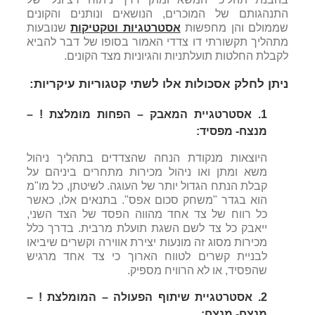
התנהגותם של המוכרים, הנושאים ונותנים והקונים
שממולם והן מחפשות
אסטרטגיות וטקטיקות
שנובעות
מתהליך תקשורתי דו צדדי האמור בסופו של דבר להביא
לקבלת החלטות תועלתניות והגיוניות מצד הקונים.
ניתן לחלק אסכולות אלו לשתי קטגוריות עיקריות:
1. אסטרטגיית המאבק – הפחות מומלצת ! –
מנצח- מפסיד:
היוצאות מנקודת הנחה שהצדדים בתהליך ניהול
משא ומתן ואו ניהול מכירות מתחרים ביניהם על
קבלת הנתח הגדול יותר של העוגה. לשיטתן, כל מו"מ
הוא בגדר "משחק סכום אפס". בתנאים אלו, כאשר
כל רווח של צד אחד מהווה הפסד של הצד השני,
ייאבק כל צד לשם השגת תועלת מרבית. בדרך כלל
מכירות מסוג זה מונעות יצירת אווירה וקשרים שיביאו
לבניית קשרים לטווח הארוך כי צד אחד מרגיש
שהפסיד, או לא הרוויח מספיק.
2. אסטרטגיית שיתוף הפעולה – המומלצת ! –
מנצח- מנצח: