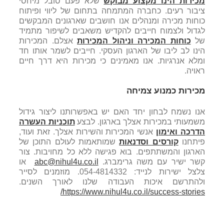
מכירות הינו מקצוע מבוקש
שלא פעם סובל מיחסי
ציבור רעים. כחברה המתמחה בתחום של ליווי ופיתוח
כוחות מכירה ומנהלים אנו חושבים שארגונים המבקשים
לגדול ולצמוח חייבים להקדיש משאבים לשיפור מתמיד
של
כוחות המכירה וניהול המכירות
אצלם. המכירות
הינו לב ליבו של הארגון העסקי. חייבים לשמר אותו חד
ומלא אנרגיות. אנו מאמינים כי מכירות היא דרך חיים
ראויה.
מכירות כמנוע צמיחה
אנו נשמח לבחון יחד האם יש באפשרותנו ליצור גידול
משמעותי במכירות אצלך בארגון. לבצע
תוכניות העשרה
הדרכה ואימון
אנשי המכירות והשירות אצלך. זאת ועוד,
פיתחנו
קורסים וסדנאות
שמותאמות לעולם התוכן של
הארגון והמשתתפים. בוא פגישה ללא כל מחויבות. צור
קשר ישיר עם משה גרימברג.
abc@nihul4u.co.il
או
צלצל ישירות לנייד: 054-4814332. מוזמנים לסייר
ולהתרשם איכות העבודה שלנו לאורך השנים.
https://www.nihul4u.co.il/success-stories/