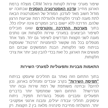
שיפור מערכי שירות לקוחות וניהול CRM מוצלח ברמת
הארגון מחייב
עדכון האסטרטגיה העסקית
שבתוכה יש
מודול חשוב מאד לעדכון. המודול של האסטרטגיה הבאה
לתת מענה לצרכי הלקוחות ולהגדלת רמת שביעות הרצון
שלהם. הדרכה ללא יישום ברוב המקרים אינה יעילה כלל.
בתוך
מערכות ההדרכה והקורסים
שאנו מובילים
לשיפור הביצועים במערכי שירות הלקוחות אנו נותנים
מענה לשני הקצוות הנדרשים לשיפור גם יחד. מצד אחד
מטפלים בכל מה שקשור למיומנויות "הרכות" שעוסקות
בניתוח סוגי הלקוחות, הבנת הממשקים שבהם הם
פוגשים את הארגון, כל זאת בכדי להבין טוב יותר את צרכי
הלקוחות.
התאמות מבניות ותפעוליות למערכי השירות
בתוך התחום הזה נאתר גם תהליכים שיעסקו בניתוח
"תפיסת השירות"
בקרב עובדים ומנהלים בארגון, נכון
להיום? ובחינה משותפת של רמת שירות גבוה יותר
הנדרשת? התחום השני שמתמקד יותר בדברים
תפעוליים ומבניים מטפל בהגדרות תפקיד, ניתוח
עיסוקים, תהליכי עבודה יעילים, ומבנה ארגוני אפקטיבי
יותר. ההצלחה מחייבת סינרגיה מלאה בין 2 הקצוות. רק