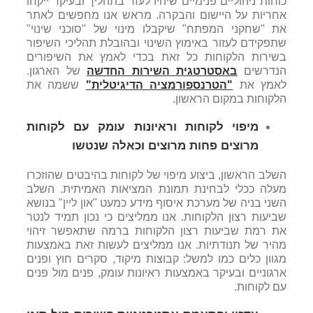
כוחות ניהוליים פנימיים שיהיו לעזר בתהליך ובעיקר ייקחו
אחריות על היישום והבקרה. מראש אנו מחפשים לאתר
את "שחקני המפתח" שיקבלו מינוי של "סוכני שינוי"
שתפקידם לעזור באימוץ השינוי ובהובלת תהליכי השיפור
בשירות הלקוחות כל זאת בכדי לאמץ את השיפורים
הנדרשים
באסטרטגית השירות החדשה
של הארגון.
לאמץ את
"הטרנספורמציה הדיגיטלית"
ששמה את
הלקוחות במקום הראשון.
מיפוי לקוחות וראיונות עומק עם לקוחות
מרוצים פחות מרוצים וכאלה שנטשו
השלב הראשון, ביצוע מיפוי של לקוחות בהיבטים שהוזכרו
מעלה ככלי לבחינת תמונת המציאות האמיתית. השלב
השני בניה של מערכת איסוף מידע כמעט "און ליין" בנושא
שביעות רצון הלקוחות. אנו ממליצים כי נכון תמיד לנטר
את רמת שביעות רצון הלקוחות ברמה שתאפשר זיהוי
מהיר של תנודתיות. אנו ממליצים לעשות זאת באמצעות
מגוון כלים כמו למשל: קבוצות מיקוד, סקרים חוץ ופנים
ארגוניים ובעיקר באמצעות ראיונות עומק, פנים מול פנים
עם לקוחות.