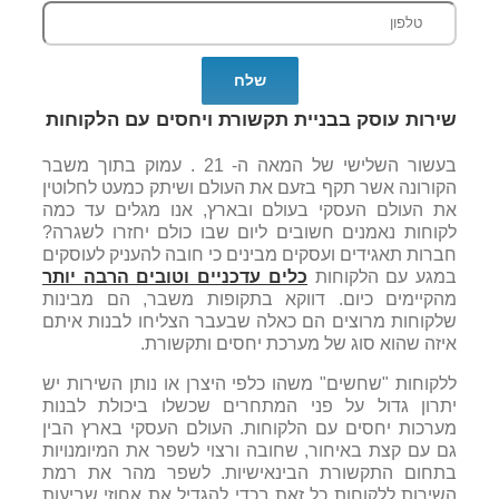
שירות עוסק בבניית תקשורת ויחסים עם הלקוחות
בעשור השלישי של המאה ה- 21 . עמוק בתוך משבר
הקורונה אשר תקף בזעם את העולם ושיתק כמעט לחלוטין
את העולם העסקי בעולם ובארץ, אנו מגלים עד כמה
לקוחות נאמנים חשובים ליום שבו כולם יחזרו לשגרה?
חברות תאגידים ועסקים מבינים כי חובה להעניק לעוסקים
במגע עם הלקוחות
כלים עדכניים וטובים הרבה יותר
מהקיימים כיום. דווקא בתקופות משבר, הם מבינות
שלקוחות מרוצים הם כאלה שבעבר הצליחו לבנות איתם
איזה שהוא סוג של מערכת יחסים ותקשורת.
ללקוחות "שחשים" משהו כלפי היצרן או נותן השירות יש
יתרון גדול על פני המתחרים שכשלו ביכולת לבנות
מערכות יחסים עם הלקוחות. העולם העסקי בארץ הבין
גם עם קצת באיחור, שחובה ורצוי לשפר את המיומנויות
בתחום התקשורת הבינאישיות. לשפר מהר את רמת
השירות ללקוחות כל זאת בכדי להגדיל את אחוזי שביעות