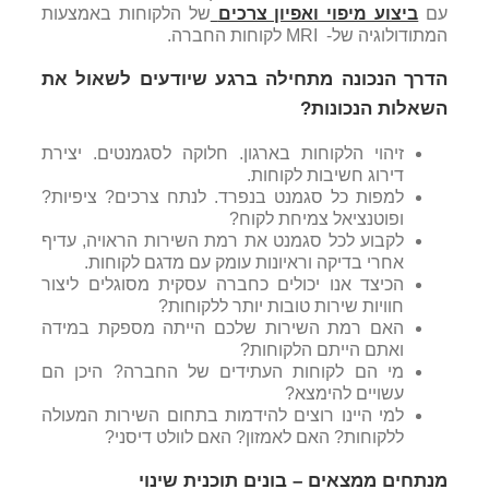
עם
ביצוע מיפוי ואפיון צרכים
של הלקוחות באמצעות
המתודולוגיה של- MRI לקוחות החברה.
הדרך הנכונה מתחילה ברגע שיודעים לשאול את
השאלות הנכונות?
זיהוי הלקוחות בארגון. חלוקה לסגמנטים. יצירת
דירוג חשיבות לקוחות.
למפות כל סגמנט בנפרד. לנתח צרכים? ציפיות?
ופוטנציאל צמיחת לקוח?
לקבוע לכל סגמנט את רמת השירות הראויה, עדיף
אחרי בדיקה וראיונות עומק עם מדגם לקוחות.
הכיצד אנו יכולים כחברה עסקית מסוגלים ליצור
חוויות שירות טובות יותר ללקוחות?
האם רמת השירות שלכם הייתה מספקת במידה
ואתם הייתם הלקוחות?
מי הם לקוחות העתידים של החברה? היכן הם
עשויים להימצא?
למי היינו רוצים להידמות בתחום השירות המעולה
ללקוחות? האם לאמזון? האם לוולט דיסני?
מנתחים ממצאים – בונים תוכנית שינוי