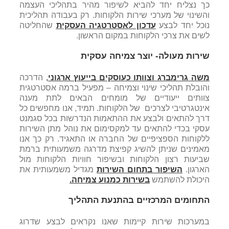
כך נצליח יחד להביא לשיפור מהיר בתהליכי העצמה
והשינוי של מערכי שירות הלקוחות. רק בעבודה תהליכית
נוכל יחד לבצע
עדכון לאסטרטגיה העסקית
שהחליטה
לשים את צרכי הלקוחות במקום הראשון.
שירות מעולה- יוצר צמיחה עסקית
משה גרימברג וצוותו כעוסקים בייעוץ ארגוני
,
הדרכה
והובלת תהליכי שינוי וצמיחה – מפעיל ברמה אסטרטגית
צוותים ייעודיים של מומחים הבאים לתת מענה
אינטגרטיבי לצרכים של הלקוחות. תמיד, אנו מחפשים כל
דרך להתאים ולבצע את ההתאמות הנדרשות בכל סגמנט
עסקי בכדי להתאים עד למקסימום את נוהל מתן השירות
ללקוחות הספציפיים של החברה או התאגיד. רק כך אנו
מאמינים שניתן להשיג קפיצת מדרגה משמעותית ברמת
שביעות רצון הלקוחות ובשיפור חוויות הלקוחות מול
הארגון.
השיפור בתחום השירות
מגדיל משמעותית את
היכולת להשתמש
בשירות כמנוע צמיחה.
התחומים המרכזיים בהתנעת התהליך
במערכות שירות קיימות שאנו נקראים לבצע שדרוג