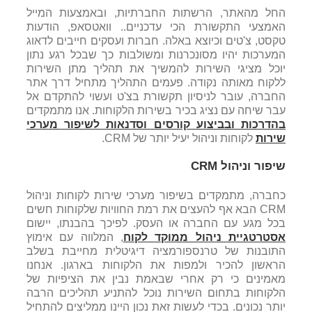
החל מהאתר, הרשתות החברתיות, ובאמצעות המייל
האמצעי התקשורת הכי עדכניים.. וואטסאפ, הודעות
טקסט, צ'טים וכיוצא באלה. חברות ועסקים חייבים לדאוג
המערכות יהיו מסונכרנות ומשולבות כך שבכל רגע נתון
יוכל מציגי השירות להמשיך את תהליך מתן השירות
ללקוח מאותה נקודה. פעמים התהליך מתחיל דרך אתר
החברה, עובר לניסיון תקשורת בצ'ט ועשוי להתקדם אל
עבר שיחה עם נציג בכיר בשירות הלקוחות. אנו מתמקדים
בהדרכות ובביצוע קורסים וסדנאות לשיפור מערכי
שירות
לקוחות וניהול יעיל יותר של CRM.
שיפור וניהול
CRM
כחברה, מתמקדים בשיפור מערכי שירות לקוחות וניהול
CRM הבא אף להעצים את רמת החוויות שלקוחות חשים
בכל מגע עם החברה או העסק. לפיכך בהבנתו, יישום
אסטרטגיית ניהול ממוקד לקוח
, המלווה עם אימוץ
התובנות של טרנספורמציה דיגיטלית מחייבת בשלב
הראשון להכיר ולמפות את הלקוחות בארגון. אנחנו
מאמינים כי רק אחרי שבאמת נבין את הציפיות של
הלקוחות בתחום השירות נוכל להתניע תהליכים הרבה
יותר נכונים. בכדי לעשות זאת נכון היינו ממליצים להתחיל