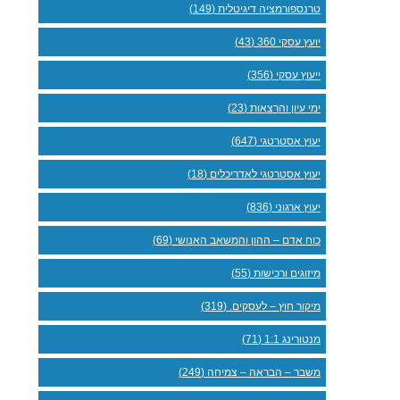
טרנספורמציה דיגיטלית (149)
יועץ עסקי 360 (43)
ייעוץ עסקי (356)
ימי עיון והרצאות (23)
יעוץ אסטרטגי (647)
יעוץ אסטרטגי לאדריכלים (18)
יעוץ ארגוני (836)
כוח אדם – ההון והמשאב האנושי (69)
מיזוגים ורכישות (55)
מיקור חוץ – לעסקים. (319)
מנטורינג 1:1 (71)
משבר – הבראה – צמיחה (249)