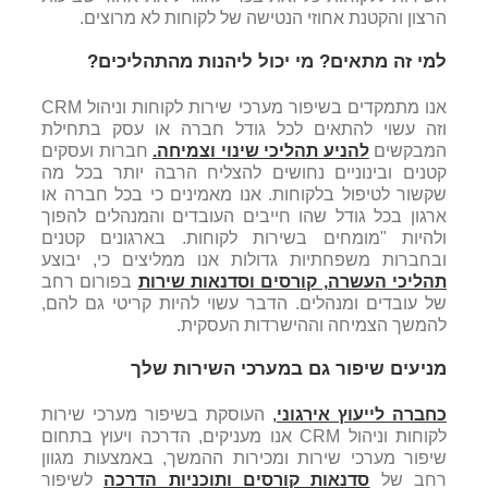
הרצון והקטנת אחוזי הנטישה של לקוחות לא מרוצים.
למי זה מתאים? מי יכול ליהנות מהתהליכים?
אנו מתמקדים בשיפור מערכי שירות לקוחות וניהול CRM
וזה עשוי להתאים לכל גודל חברה או עסק בתחילת
המבקשים
להניע תהליכי שינוי וצמיחה.
חברות ועסקים
קטנים ובינוניים נחושים להצליח הרבה יותר בכל מה
שקשור לטיפול בלקוחות. אנו מאמינים כי בכל חברה או
ארגון בכל גודל שהו חייבים העובדים והמנהלים להפוך
ולהיות "מומחים בשירות לקוחות. בארגונים קטנים
ובחברות משפחתיות גדולות אנו ממליצים כי, יבוצע
תהליכי העשרה, קורסים וסדנאות שירות
בפורום רחב
של עובדים ומנהלים. הדבר עשוי להיות קריטי גם להם,
להמשך הצמיחה וההישרדות העסקית.
מניעים שיפור גם במערכי השירות שלך
כחברה לייעוץ אירגוני
,
העוסקת בשיפור מערכי שירות
לקוחות וניהול CRM אנו מעניקים, הדרכה ויעוץ בתחום
שיפור מערכי שירות ומכירות ההמשך, באמצעות מגוון
רחב של
סדנאות קורסים ותוכניות הדרכה
לשיפור