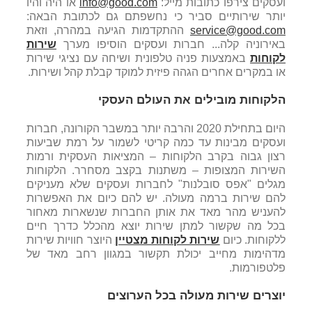
ועסקים צירפו כתובות מייל:
info@good.com
או היה והיו
יותר שירותיים סביר כי נחשפתם גם לכתובת הבאה:
service@good.com
ההתקדמות הגיעה במהרה, וזאת
באירוניה קלה... חברות ועסקים הוסיפו מערך
שירות
לקוחות
באמצעות פניה טלפונית ושיחה עם נציגי שירות
או במקרים אחרים הגהה פיזית למוקד קבלת קהל ושירות.
הלקוחות מובילים את העולם העסקי
היום בתחילת 2020 והרבה יותר במשבר הקורונה, חברות
ועסקים מבינות עד כמה קריטי לשמור על רמת שביעות
רצון גבוה בקרב הלקוחות – המציאות העסקית ורמות
השירות המצופות – משתנות בקצב מסחרר. הלקוחות
מגלים "אפס סובלנות" לחברות ועסקים שלא מעניקים
להם שירות ברמה מעולה. יש להם כיום את האפשרות
להעניש מהר מאד את אותן החברות שנשארות מאחור
בכל מה שקשור למתן שירות יוצא מהכלל כדרך חיים
ללקוחות. כיום
שירות לקוחות מצטיין
היוצר חוויות שירות
מדהימות מחייב יכולת תקשור במגוון רחב מאד של
פלטפורמות.
יוצרים שירות מעולה בכל הערוצים