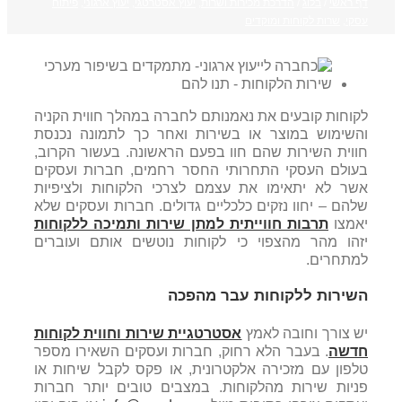
דף ראשי
/
בלוג
/
הדרכת מכירות ושרות
,
יעוץ אסטרטגי
,
יעוץ ארגוני
,
פיתוח
עסקי
,
שרות לקוחות ומוקדים
לקוחות קובעים את נאמנותם לחברה במהלך חווית הקניה
והשימוש במוצר או בשירות ואחר כך לתמונה נכנסת
חווית השירות שהם חוו בפעם הראשונה. בעשור הקרוב,
בעולם העסקי התחרותי החסר רחמים, חברות ועסקים
אשר לא יתאימו את עצמם לצרכי הלקוחות ולציפיות
שלהם – יחוו נזקים כלכליים גדולים. חברות ועסקים שלא
יאמצו
תרבות חווייתית למתן שירות ותמיכה ללקוחות
יזהו מהר מהצפוי כי לקוחות נוטשים אותם ועוברים
למתחרים.
השירות ללקוחות עבר מהפכה
יש צורך וחובה לאמץ
אסטרטגיית שירות וחווית לקוחות
חדשה
. בעבר הלא רחוק, חברות ועסקים השאירו מספר
טלפון עם מזכירה אלקטרונית, או פקס לקבל שיחות או
פניות שירות מהלקוחות. במצבים טובים יותר חברות