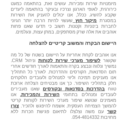
מיומנויות שירות ומכירות. עושים זאת, בהתאמה כמעט
כירורגית, לאופי הארגון וצרכיו ובעיקר בהתאמה ליעדים
שקבע להשיג. ככלל, אנו יכולים להעניק את השירות
במסגרת
מיקור חוץ
שעשוי להיות הרבה יותר הגיוני
לחברות בינוניות וקטנות. חשוב כי תדעו שאנו פחות
אוהבים את אלה שרק מסתפקים, במתן עצות, ונעלמים.
היישום הבקרה והמשוב קריטיים להצלחה
אנו אוהבים לקחת אחריות על היישום בשטח של כל מה
שקשור
לשיפור מערכי שירות לקוחות
וניהול CRM.
נמשיך ונלווה ונבצע בקרה והתאמות לאורך חודשים אחרי
תום הסדנאות, הקורסים וההדרכות. לאורך כל התהליך
אנו מעניקים תמיכה וליווי למנהלים ולעובדים הלוקחים
חלק בתהליכי השיפור. כך אנו מבטיחים הצלחה ארוכת
טווח
בהדרכות בסדנאות ובקורסים
שאנו מעבירים
לעובדים ומנהלים בתחומי
השירות והמכירות.
אנו
מאמינים שנושא שיפור מערכי השירות לקוחות קריטי
להמשך הצמיחה העסקית. אשמח להיפגש ולהכיר.
צורו
קשר
עם משה וצלצלו לתיאום פגישת הכרות ללא
מחויבות 054-4814332.