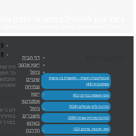
כיצד נכון להתחיל בבניה או עדכון א
דף ראשי
/
בלוג
/
יועץ עסקי 360
,
ייעוץ עסקי
,
יעוץ אסטרטגי
,
יעוץ ארגוני
,
פיתוח עסקי


קטגוריות
דף הבית
ייעוץ ארגוני
היה ואת
ניהול
כל הזמן
אינטליגנציה רגשית – תקשורת בין אישית
המבקש/ת
שינויים
אפקטיבית (44)
אסטרטגיה עסקית"? 12
וצמיחה
ייעוץ
גיוס והשמת בכירים (61)
עשו זא
אסטרטגי
הדרכה וליווי מנהלים (528)
ניהול
דעו כי 
משברים
בתהליך 
הדרכת מכירות ושרות (289)
בצורך ל
בארגון
חזון. תרבות. ערכים (31)
הדרכה
12 שאלות המפתח שיעזרו לכם בבניה או עדכון כל אסטרטגיה? עסקית, שיווקית, ופרסומית?