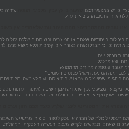
ציין כי יש באפשרותכם
להיעזר ביועץ עסקי מקצועי ומנוסה
שיהיה בעב
 לתהליך החשוב הזה. בואו נתחיל:
 היכולות הייחודיות שאתם או המוצרים והשירותים שלכם יכולים לה
אותית נכון כי תבדקו אותה בצורה אובייקטיבית וללא משוא פנים. להלן
רונות טכנולוגיים.
רות יוצא מהכלל.
ני תגובה ואספקה מהירים מהממוצע
 לכם הגנה המונעת חיקוי? פטנטים רשומים?
חור הגיוני ושפוי מול מוצר או שירות איכותי ועוד לא מעט יכולות ויתרונ
קי מקצועי, מציע כי נכון שתקדישו זמן חשיבה לאיתור יתרונות נוספ
עשה באופן מקצועי ואובייקטיבי תוכלו להשתמש בתובנות לחיזוק מעמ
ולם העסקי ליכולת של חברה או עסק לספר "סיפור" מרגש יש חשיבות 
ערכים שאתם מבקשים לקדש מעצם העשייה העסקית והניהולית. תדא