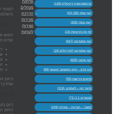
ופיתוח
טרנספורמציה דיגיטלית (149)
מנהלים
למותר ל
יועץ עסקי 360 (43)
הדרכת
והשלמות
מכירות
ייעוץ עסקי (356)
1. במה אנו טובים מהמתחרים? מהם היתרונות שלאחרים אין בשוק המטרה שאת/ה מבקשים לפעול?
ושירות
לקוחות
ימי עיון והרצאות (23)
חפשו את
שהיא מצי
יעוץ אסטרטגי (647)
ית
יעוץ אסטרטגי לאדריכלים (18)
שי
זמ
יעוץ ארגוני (836)
יש
תמ
כוח אדם – ההון והמשאב האנושי (69)
כיועץ עס
מיזוגים ורכישות (55)
שהדבר י
מיקור חוץ – לעסקים. (319)
2. כיצד תשפר/י את "הסטוריטיילינג" שלך? כיצד תבנו חזון וערכים המתחבר הן לעובדים והן ללקוחות?
מנטורינג 1:1 (71)
כיום בע
משבר – הבראה – צמיחה (249)
החזון ה