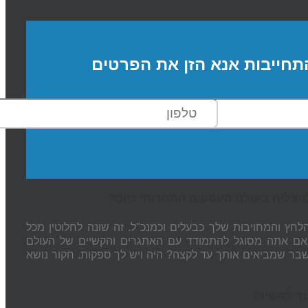
תחייבות אנא הזן את הפרטים
ץ והמחויבות שלך כבעלים וכמנכ"ל. זה שונה לחלוטין מכל
אם אתה מסוגל להתמודד עם האתגרים והקשיים של העולם
ר שמביאים אותך עד לקצה? היה ויש לך ספקות. חקור נושא