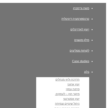
משה גרימברג
טרנספורמציה דיגיטלית
ייעוץ לאדריכלים
מילון מושגים
לקוחות ממליצים
Case studies
בלוג
הדרכה וליווי מנהלים
יעוץ ארגוני
פיתוח עסקי
מיקור חוץ – לעסקים.
יעוץ אסטרטגי
ניהול שינויים וצמיחה