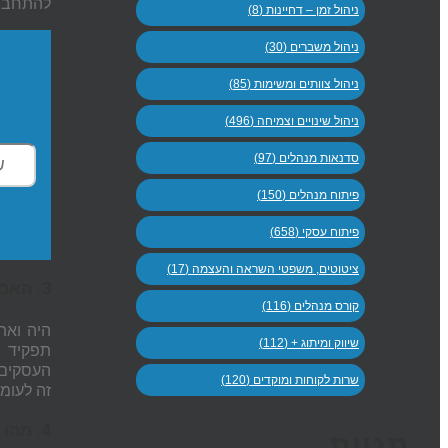
להתחבר 
ניהול זמן – דחיינות (8)
ניהול משברים (30)
ניהול צוותים ומשימות (85)
ניהול שינויים וצמיחה (496)
סדנאות מנהלים (97)
פיתוח מנהלים (150)
פיתוח עסקי (658)
ציטוטים, משפטי השראה והעצמה (17)
3. האם אני מבין עד כמה נדרשת השקעה ומאמץ רגשי ונפשי בכדי להצליח בעולם העסקים התחרותי כיום?
קורס מנהלים (116)
היה ואת
שיווק ומיתוג + (112)
תפקיד נ
העסקים?
שרות לקוחות ומוקדים (120)
זה לעומ
4. מהו המודל העסקי שנכון כי תאמץ? ומה היעדים המרכזיים שברצונך להשיג?
תגיות