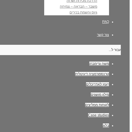
הדרכת מכירות ושרות
משבר – הבראה – צמיחה
גיוס והשמת בכירים
FAQ
צור קשר
עבור ל...
משה גרימברג
טרנספורמציה דיגיטלית
ייעוץ לאדריכלים
מילון מושגים
לקוחות ממליצים
Case studies
בלוג