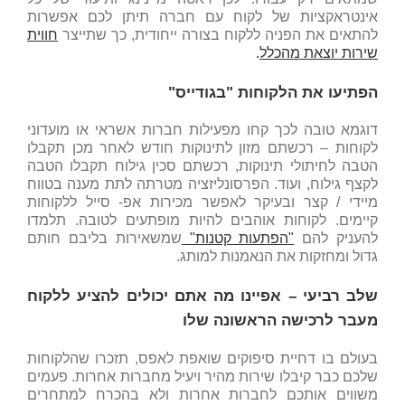
אינטראקציות של לקוח עם חברה תיתן לכם אפשרות
להתאים את הפניה ללקוח בצורה ייחודית, כך שתייצר
חווית
שירות יוצאת מהכלל
.
הפתיעו את הלקוחות "בגודייס"
דוגמא טובה לכך קחו מפעילות חברות אשראי או מועדוני
לקוחות – רכשתם מזון לתינוקות חודש לאחר מכן תקבלו
הטבה לחיתולי תינוקות, רכשתם סכין גילוח תקבלו הטבה
לקצף גילוח, ועוד. הפרסונליזציה מטרתה לתת מענה בטווח
מיידי / קצר ובעיקר לאפשר מכירות אפ- סייל ללקוחות
קיימים. לקוחות אוהבים להיות מופתעים לטובה. תלמדו
להעניק להם
"הפתעות קטנות"
שמשאירות בליבם חותם
גדול ומחזקות את הנאמנות למותג.
שלב רביעי – אפיינו מה אתם יכולים להציע ללקוח
מעבר לרכישה הראשונה שלו
בעולם בו דחיית סיפוקים שואפת לאפס, תזכרו שהלקוחות
שלכם כבר קיבלו שירות מהיר ויעיל מחברות אחרות. פעמים
משווים אותכם לחברות אחרות ולא בהכרח למתחרים