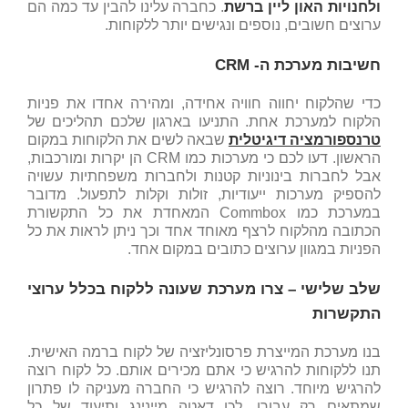
ולחנויות האון ליין ברשת
. כחברה עלינו להבין עד כמה הם
ערוצים חשובים, נוספים ונגישים יותר ללקוחות.
חשיבות מערכת ה-
CRM
כדי שהלקוח יחווה חוויה אחידה, ומהירה אחדו את פניות
הלקוח למערכת אחת. התניעו בארגון שלכם תהליכים של
טרנספורמציה דיגיטלית
שבאה לשים את הלקוחות במקום
הראשון. דעו לכם כי מערכות כמו CRM הן יקרות ומורכבות,
אבל לחברות בינוניות קטנות ולחברות משפחתיות עשויה
להספיק מערכות ייעודיות, זולות וקלות לתפעול. מדובר
במערכת כמו Commbox המאחדת את כל התקשורת
הכתובה מהלקוח לרצף מאוחד אחד וכך ניתן לראות את כל
הפניות במגוון ערוצים כתובים במקום אחד.
שלב שלישי – צרו מערכת שעונה ללקוח בכלל ערוצי
התקשרות
בנו מערכת המייצרת פרסונליזציה של לקוח ברמה האישית.
תנו ללקוחות להרגיש כי אתם מכירים אותם. כל לקוח רוצה
להרגיש מיוחד. רוצה להרגיש כי החברה מעניקה לו פתרון
שמתאים רק עבורו. לכן דאטה מיינינג ותיעוד של כל