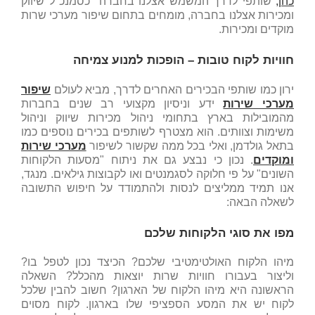
כהן
,
שותפי לדרך המשמש אצלנו בחברה כסמנכ"ל שיווק
ומכירות אצלנו בחברה, מומחים בתחום שיפור מערכי שרות
מוקדים ומכירות.
חוויות לקוח טובות – הופכות למנוע צמיחה
ירון כמו שותפי הבכירים האחרים לדרך, מביא לעולם
שיפור
מערכי שירות
ידע וניסיון מקצועי רב שנים בחברות
מהמובילות בארץ בתחומי ניהול מכירות שיווק וניהול
משימות וצוותים. הוא מצטרף לשותפים בכירים נוספים כמו
בתאל גולדמן, ואלי בכל ממה שקשור לשיפור
מערכי שירות
ומוקדים
. נכון כי נבצע גם את ניתוח "מסעות הלקוחות
השונים" על פי חלוקה לסגמנטים ואו לקבוצות גילאים. מנגד,
אנו תמיד ממליצים לנסות ולהתמודד על חיפוש התשובה
לשאלה הבאה:
מפו את סוגי הלקוחות שלכם
מיהו הלקוח האולטימטיבי שלכם? הכיצד נכון לטפל בו?
וליצור בעבורו חוויות שרות יוצאות מהכלל? השאלה
הראשונה היא מיהו הלקוח של הארגון? חשוב להבין שלכל
לקוח יש את המסע הספציפי שלו בארגון. לקוח מסוים