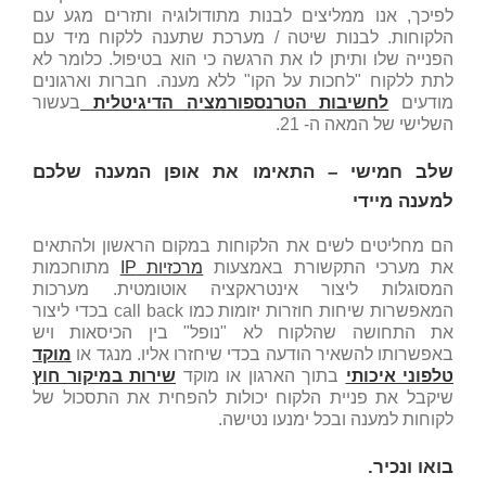
לפיכך, אנו ממליצים לבנות מתודולוגיה ותזרים מגע עם
הלקוחות. לבנות שיטה / מערכת שתענה ללקוח מיד עם
הפנייה שלו ותיתן לו את הרגשה כי הוא בטיפול. כלומר לא
לתת ללקוח "לחכות על הקו" ללא מענה. חברות וארגונים
מודעים
לחשיבות הטרנספורמציה הדיגיטלית
בעשור
השלישי של המאה ה- 21.
שלב חמישי – התאימו את אופן המענה שלכם
למענה מיידי
הם מחליטים לשים את הלקוחות במקום הראשון ולהתאים
את מערכי התקשורת באמצעות
מרכזיות IP
מתוחכמות
המסוגלות ליצור אינטראקציה אוטומטית. מערכות
המאפשרות שיחות חוזרות יזומות כמו call back בכדי ליצור
את התחושה שהלקוח לא "נופל" בין הכיסאות ויש
באפשרותו להשאיר הודעה בכדי שיחזרו אליו. מנגד או
מוקד
טלפוני איכותי
בתוך הארגון או מוקד
שירות במיקור חוץ
שיקבל את פניית הלקוח יכולות להפחית את התסכול של
לקוחות למענה ובכל ימנעו נטישה.
בואו ונכיר.