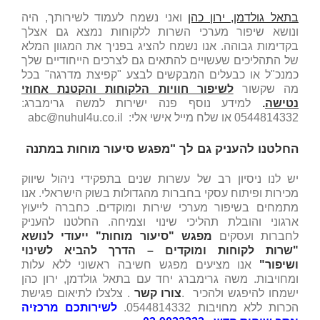
בתאל גולדמן, ירון כהן
ואני נשמח לעמוד לשירותך, היה
ונושא שיפור מערכי השרות ללקוחות נמצא גם אצלך
בקדימות גבוהה. אנו נשמח להציג בפניך את המגוון המלא
של התהליכים שעשויים להתאים גם לצרכים הייחודיים שלך
כמנכ"ל או כבעלים המבקשים לבצע "קפיצת מדרגה" בכל
מה שקשור
לשיפור חוויות הלקוחות והקטנת אחוזי
נטישה
.
למידע נוסף פנה ישירות למשה גרימברג:
0544814332 או שלח מייל אישי אלי: abc@nuhul4u.co.il
החלטנו להעניק גם לך "מפגש סיעור מוחות במתנה
יש לנו ניסיון רב של עשרות שנים בתפקידי ניהול שיווק
מכירות ופיתוח עסקי בחברות מהגדולות בשוק הישראלי. אנו
מתמחים בשיפור מערכי שירות ומוקדים. כחברה לייעוץ
ארגוני והובלת תהליכי שינוי וצמיחה. החלטנו להעניק
לחברות ועסקים
מפגש "סיעור מוחות" ייעודי לנושא
"שרות לקוחות ומוקדים – הדרך להביא לשינוי
ושיפור"
אנו מציעים מפגש חשיבה ראשוני ללא עלות
ומחויבות. משה גרימברג יחד עם בתאל גולדמן, ירון כהן
ישמחו להיפגש ולהכיר .
צורו קשר
. צלצלו לתיאום פגישת
הכרות ללא מחויבות 0544814332.
לשירותכם מרכזיה