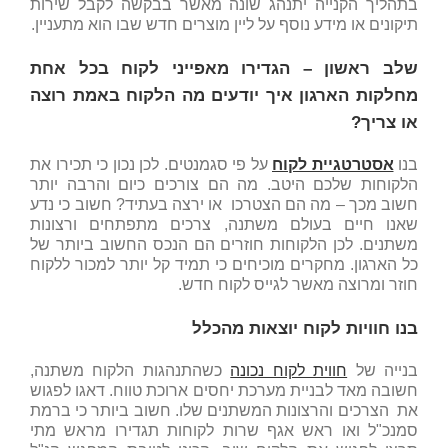
בתהליך הקנייה יתנהג שונה מאשר בבקשה לקבל שירות
תיקונים או מידע נוסף על ליין מוצרים חדש שבו הוא מתעניין.
שלב ראשון – הגדירו מאפייני לקוח בכל אחת
מחלקות הארגון
איך יודעים מה הלקוח באמת רוצה
או צריך?
בנו
אסטרטגיית לקוח
על פי סגמנטים. לכן נכון כי תכירו את
הלקוחות שלכם היטב. מה הם צורכים כיום והרבה יותר
חשוב מכך – מה הם הצטרכו או ירצה בעתיד? חשוב כי נדע
שאנו חיים בעולם משתנה, צרכים מתפתחים ורצונות
משתנים. לכן הלקוחות חוזרים הם הנכס החשוב ביותר של
כל הארגון. מחקרים מוכיחים כי תמיד קל יותר למכור ללקוח
חוזר ומרוצה מאשר לגייס לקוח חדש.
בנו חוויות לקוח יוצאות מהכלל
בנייה של
חווית לקוח נכונה
כשהתנהגות הלקוח משתנה,
חשובה מאד לבניית מערכת יחסים ארוכת טווח. דאגו לפגוש
את הצרכים והרצונות המשתנים שלו. חשוב ביותר כי ברמת
סמנכ"ל ואו ראש אגף שרות לקוחות תגדירו מראש מתי