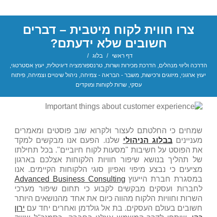
צרו חווית לקוח מיטבית – דברים
חשובים שלא ידעתם?
דף ראשי
/
בלוג
/
הדרכה וליווי מנהלים
,
הדרכת מכירות ושרות
,
טרנספורמציה דיגיטלית
,
יעוץ אסטרטגי
,
יעוץ ארגוני
,
מיזוגים ורכישות
,
משבר - הבראה - צמיחה
,
ניהול שינויים וצמיחה
,
פיתוח
עסקי
,
שרות לקוחות ומוקדים
שמחים כי החלטתם לעצור ולקרוא שוב פוסטים ומאמרים
מעניינים
בבלוג הניהולי
שלנו. הפעם אנו מבקשים למקד
את הפוסט על חשיבות "מסעות לקוח חיוביים". בכל תחילתו
של תהליך בנושא שיפור חוויות הלקוחות אצלכם בארגון
מציעים כי נבצע מיפוי ואפיון סוגי הלקוחות הקיימים. אנו
במסגרת חברת הייעוץ
Advanced Business Consulting
לחברות ועסקים מבקשים לקבוע כי תחום שיפור מערכי
השרות וחוויות הלקוח מהווה כיום את אחד מהנושאים היותר
חשובים בעולם העסקים. בת אל גולדמן ואחרים יחד עם
ירון