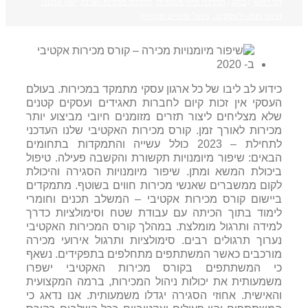
דף ראשי
/
בלוג
/
הדרכה וליווי מנהלים
,
הדרכת מכירות ושרות
,
יעוץ ארגוני
,
מיקור חוץ - לעסקים.
,
ניהול שינויים וצמיחה
כידוע לב ליבו של כל ארגון עסקי מתמקד במכירות. בעולם
העסקי אין זכות קיום לחברות תאגידים ועסקים קטנים
שלא מצליחים ליצור תזרים מזומנים חיובי מביצוע יותר
מכירות לאורך זמן. קורס מכירות האקטיבי שלנו העדכני
לתחילת – 2023 כולל עשייה והתמקדות בתחומים
הבאים: שיפור מיומנויות תקשורת והקשבה פעילה. טיפול
ביכולת המשא ומתן. שיפור מיומנויות הסגירה והיכולת
לקום ממשברים שאנשי מכירות חווים בשוטף. מתמקדים
ביישום קורס מכירות אקטיבי – המשלב תכנים וחומרי
לימוד בתוך הכיתה עם עבודת שטח וסימולציות כדרך
למידה ותרגול מומלצת. במהלך קורס המכירות האקטיבי
נערוך תרגולים רבים. סימולציות ותרגול אירועי מכירה
מורכבים כאשר המשתתפים מתחלפים בתפקידים. נשאף
כי המשתתפים בקורס מכירות האקטיבי ישפרו
משמעותית את יכולות ניהול המכירות, ברמה המקצועית
והאישית. אחוזי הסגירה יגדלו משמעותית. אנו נדאג כי