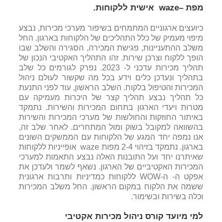
מפת –
waze
אישית ללקוחות.
כיועצים ארגוניים המתמחים בשיפור מערכי מכירות, נבצע
מיפוי מעמיק של כלל התהליכים של הלקוחות בארגון. החל
משלב ההתעניינות, פגישת המכירה, הסגירה והשלב שבו
הופך ללקוח וצרכן שירות. זהו התהליך האקטיבי הנכון של
תהליך מכירות עדכני ל- 2023. נפרק לגורמים כל שלב
בתהליך ונעדכן כלים וידע בכל מה שקשור לעולם ניהול
המכירות והטיפול בלקוח. השלב הראשון, עוד לפני התנעת
כל תהליך נבצע תהליך קצר של היכרות מעמיקה עם
מטרות ויעדי הארגון בתחום המכירות והשירות. נתמקד
באיתור החוזקות והחולשות של מערכי המכירות והשירות
בהשוואה למקובל בשוק ומול המתחרים. לאחר שלב זה,
אנו נמפה יחד המגע של הלקוחות עם הממשקים השונים
בארגון. נתמקד בזיהוי 2-4 מפות waze אופייניות ללקוחות
שאיתרנו יחד ועל התובנות האלה נבצע התאמות למערכי
המכירות האקטיביים של הארגון. נשאף לשמר ולעדכן את
אפקט ה- ה-WOW ללקוחות כמדיניות ותרבות ארגונית
ששמה את הלקוח במקום הראשון. החל משלב המכירות
וכלה בשירות ובשימור.
למי מיועד קורס ניהול מכירות
אקטיבי