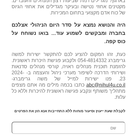
בארגון? מגדילים רמת שביעות רצון המנהלים והעובדים.
מקטינים אחוזי נטישה ובעיקר מגדילים את אחוזי הגיוס
של כוח אדם מקצועי בתחום המכירות.
היה והנושא נמצא על סדר היום הניהולי אצלכם
בחברה ומבקשים לשמוע עוד... בואו נשוחח על
כוס קפה.
כעת, זהו המקום להציע לכם להתקשר ישירות למשה
גרימברג 054-4814332 ולקבוע פגישת היכרות ראשונית.
להזמנת תוכנית מנהלים ראויה, קורסי מנהלים סדנאות
ושירותי הדרכה לשיפור מערכי ניהול והעצמה ב- 2024-
23. פנו ישירות למייל של משה גרימברג-
abc@nihul4u.co.il
כתבו בכמה מילים מה אתם מצפים
מתהליך משותף ונקבע פגישה ראשונית להיכרות וללא כל
עלות.
לקבלת שעת ייעוץ וסיעור מוחות ללא התחייבות אנא הזן את הפרטים