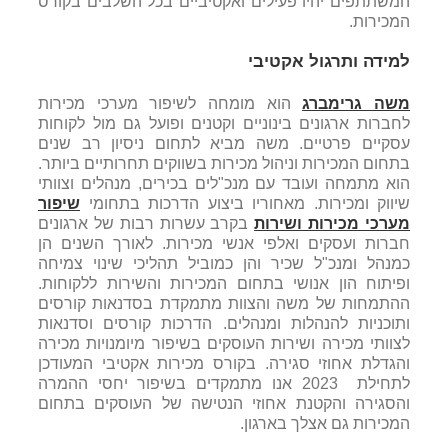
המשתתפים יהיו פעילים ואקטיביים בכל השלבים בקורס
המכירות.
למידה ותרגול אקטיבי
משה גרימברג
הוא מומחה לשיפור מערכי מכירות
לחברות ארגונים בינוניים וקטנים ופועל גם מול לקוחות
עסקיים פרטיים. משה מביא לתחום ניסיון רב שנים
בתחום המכירות וניהול מכירות בשווקים תחרותיים ביותר.
הוא מתמחה ועובד עם מנכ"לים בכירים, מנהלים וצוותי
שיווק ומכירות. מאחוריו ביצוע הדרכות בתחומי
שיפור
מערכי מכירות ושירות
בקרב עשרות רבות של ארגונים
חברות ועסקים ואלפי אנשי מכירות. לאורך השנים הן
כמנהל ומנכ"ל שכיר והן כמוביל תהליכי שינוי צמיחה
ופיתוח הון אנושי בתחום המכירות והשירות ללקוחות.
ההתמחות של משה והצוות מתמקדת בסדנאות קורסים
ותוכניות להנהלות ומנהלים. הדרכות קורסים וסדנאות
לצוותי מכירה ושירות העוסקים בשיפור מיומנויות מכירה
והגדלת אחוזי סגירה. בקורס מכירות אקטיבי המעודכן
לתחילת 2023 אנו מתמקדים בשיפור יחסי ההמרה
והסגירה והקטנת אחוזי הנטישה של העוסקים בתחום
המכירות גם אצלך בארגון.