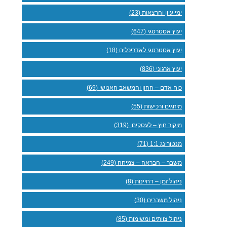
ימי עיון והרצאות (23)
יעוץ אסטרטגי (647)
יעוץ אסטרטגי לאדריכלים (18)
יעוץ ארגוני (836)
כוח אדם – ההון והמשאב האנושי (69)
מיזוגים ורכישות (55)
מיקור חוץ – לעסקים. (319)
מנטורינג 1:1 (71)
משבר – הבראה – צמיחה (249)
ניהול זמן – דחיינות (8)
ניהול משברים (30)
ניהול צוותים ומשימות (85)