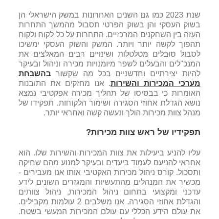
שנת 2023 כמו גם השנים האחרונות במשק הישראלי הן
בשוק העסקי והן בשוק הפרטי תסבול מהמשך התחרות
העזה בין השחקנים המרכזיים. התחרות על כל לקוח ולקוח
תהפוך לקשה יותר ויותר. המשק והשוק העסקי ימשיכו
לסבול סובלים מטלטלות ושינויים רבים המאלצים את
המנכ"לים והבעלים לשפר מיומנויות מכירה וניהול ובעיקר
להיות יצירתיים וחדשניים בכל מה שקשור
בהשבחת
מערכי המכירות והשירות
. אנו מחזקים את התובנות
האומרות כי בבסיסו של תהליך מכירה אפקטיבי נמצא
נושא הגדלת אחוזי הסגירה ושימור הלקוחות. תפקידו של
מנהל צוות מכירות הולך ונעשה קשה ואחראי יותר.
תפקידיו של ראש צוות מכירות?
עליו להניע ביעילות את צוות המכירות והשירות שלו. הוא
אחראי להניעם לעמוד ביעדים ובעיקר למנוע מהם שחיקה
ותסכול. קורס ניהול מכירות האקטיבי אותו אנו מעבירים -
מכשיר את המנהלים מהתעשיות והמגזרים השונים לידע
עדכני ומקצועי בתחום ניהול המכירות, ניהול צוותים
והגדלת אחוזי הסגירה. אנו משלבים 2 עולמות מקבילים.
את עולם הידע הכללי עם עולם המכירות המעשי בשטח.