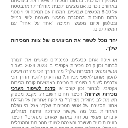
מעמיקה ועדכנית בתחום המכירות שיפרו את ביצועיהם
באחוזים ניכרים. אנו מציגים תוכנית מודולרית המתבססת
על 8-10 מפגשים שבועיים. המלווה עם תמיכה וליווי נוסף
בתום התוכנית במסגרת מפגשי העצמה ליווי במייל
ובטלפון וקיום מפגשי תמיכה "אחד על אחד" עם
המשתתפים.
יחד נוכל לשפר את הביצועים של צוות המכירות
שלך.
אז איפה אתם כבעלים, כמנכ"לים פוגשים את הצורך
לבחור נכון קורס מכירות אקטיבי ב- 2024-2023 בעבור
אנשי ומנהלי המכירות שלך? מהי הדרך הכי מהירה ויעילה
להפוך אותם לאשפי מכירות? מה דעתך להכיר הדרך הכי
עדכנית לשיפור מיומנויות מכירה באמצעות קורס מכירות
אקטיבי. לבחור נכון קורס או
סדנה לשיפור מערכי
מכירות ושירות
? הכיצד תחום חשוב זה, מקבל מספיק
תשומת לב ניהולית מצידך? מי לוקח אחריות על הגדלת
אחוזי הסגירה של אנשי המכירות שלך? אצל מי נופלת
האחריות בכל מה שקשור להדרכה פיתוח מנהלים,
עובדים ואנשי מכירות בארגון שאתם מנהלים? הכיצד
בונים תוכנית העשרה והעצמה לצוותי המכירות והמנהלים