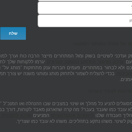
תג על טפלו במותגי המשנה
ק ועדכני לשינויים בשוק ומול המתחרים מייצר הרבה כוח וערך למ
 עם
עדכון ושיפור המיתוג והשפה הגרפית
יגרמו ללקוחות שלך לחז
כם ולא לבחור במתחרים. פעמים חברות ענק מתחזקות "מותג על" ו
בילות
.
בכדי להצליח לשמור ולתחזק מותג ומותגי משנה יש צורך תמי
מנים.
דעות לצורך בשינוי
 מסוגלים להניע כל מהלך או שינוי במצבים שבו ההנהלה ואו המנכ"ל "
 עובד כמו שעבד בעבר? מה קרה שהארגון מאבד לקוחות, דורך במק
תהליך העבודה שלנו
כיועצים אסטרטגיים
המניעים
עדכון לתוכנית
וק לשינוי. משהו נתקע בתהליכים. משהו לא עובד כמו שצריך.