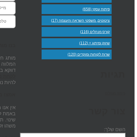
פיתוח עסקי (658)
ציטוטים, משפטי השראה והעצמה (17)
קורס מנהלים (116)
שיווק ומיתוג + (112)
בנו מו
שרות לקוחות ומוקדים (120)
מותג חז
המלווה
דווקא ב
תגיות
לקחת מו
להיות נא
פיתוח מנהלים
אמצו מו
אין אנו
צור קשר
באמת לא
שינוי. 
משהו זק
השם שלך: