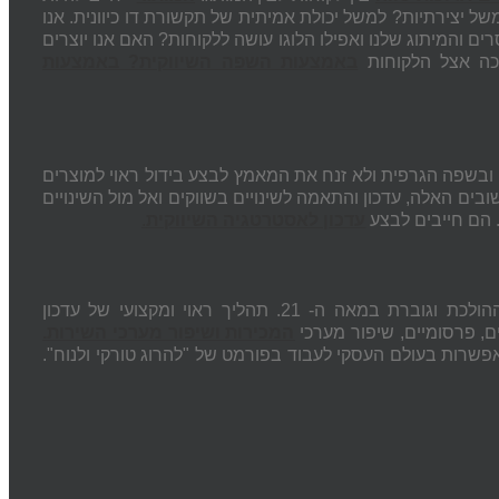
ל יצירתיות? למשל יכולת אמיתית של תקשורת דו כיוונית. אנו
 והמיתוג שלנו ואפילו הלוגו עושה ללקוחות? האם אנו יוצרים
כה אצל הלקוחות
באמצעות השפה השיווקית? באמצעות
 ובשפה הגרפית ולא זנח את המאמץ לבצע בידול ראוי למוצרים
בים האלה, עדכון והתאמה לשינויים בשווקים ואל מול השינויים
 הם חייבים לבצע
עדכון לאסטרטגיה השיווקית
.
וההפצה לתחרותיות ההולכת וגוברת במאה ה- 21. תהליך ראוי ומקצועי של עדכון
ים, פרסומיים, שיפור מערכי
המכירות ושיפור מערכי השירות.
אפשרות בעולם העסקי לעבוד בפורמט של "להרוג טורקי ולנוח".