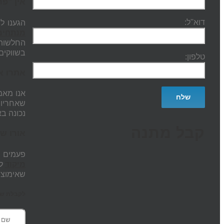
אין "פר
דוא''ל:
הגענו ל
מנתחים
החלשות"
בשווקים.
טלפון:
אתרו א
אנו מאמ
שאחריות
נכונה ב
קבל מתנה
אורו של
פעמים הפ
מיקוד
לה
שאימוצם
לקבלת שעת