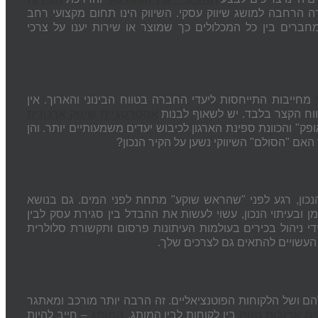
ה הרחבה למושג שיווק עסקי. השיווק הינו תחום מקצועי רחב
ברים בין כל המכלולים כך שמוצר או שירות יענו על צרכי
מחייבות התייחסות ליעדי החברה בטווח הבינוני והארוך. אין
ווח הקצר בלבד. יש לשאוף לבנות
אסטרטגיית שיווק ארגונית
 והכוונת ספינת הארגון לכיבוש יעדים משמעותיים יותר. והן
האם "הסולם" השיווקי נשען על הקיר הנכון?
הנכון, רגע לפני "שהראש שוקע" מתחת לפני המים. גם בנושא
ן ובעיתוי הנכון, עשוי לעשות את ההבדל בין סגירת עסק לבין
י ניהול בכירים בעולמות העיתונות פרסום ותקשורת סלולרית
עשויים להתאים גם לצרכים שלך.
 שלהם ושל הלקוחות הפוטנציאליים. זה הרבה יותר מורכב ומאתגר
ם ארוכות טווח
בין לקוחות לבין המותג.
המותג
– חייב להיות