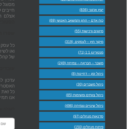
מסוגל ל
יעוץ ארגוני (836)
חייבים 
אצלם ה
כוח אדם – ההון והמשאב האנושי (69)
הסטוריט
מיזוגים ורכישות (55)
שפרו ה
מיקור חוץ – לעסקים. (319)
כל עסק 
ואו לשיר
מנטורינג 1:1 (71)
של קהל 
משבר – הבראה – צמיחה (249)
עובדים
ניהול זמן – דחיינות (8)
עדכון ל
ניהול משברים (30)
האסטרטגי
כל זאת 
ניהול צוותים ומשימות (85)
אנו תמי
ניהול שינויים וצמיחה (496)
לקבלת שעת
סדנאות מנהלים (97)
פיתוח מנהלים (150)