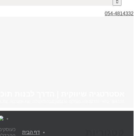
054-4814332
אסטרטגיה שיווקית | הדרך לבנות תוכנ
דף ראשי
/
בלוג
/
הדרכה וליווי מנהלים
,
טרנספורמציה דיגיטלית
,
יעוץ אסטרטגי
,
יעוץ א
כעוסקים
קטגוריות
דף הבית
ההבדלים