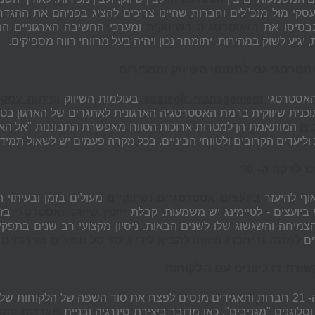
עסקי מול מנכ"לים וחברות שהיינו צריכים להציג בפניהם את ההגדר
בבסיסו את
האסטרטגיה השיווקית
ומערכי החשיבה הארגוניים המח
 יגיע לשוק במהירות, יתומחר נכון ויהיה בעל מרווחי רווח מספיקים.
סטרטגי גם לתחומי השיווק והמכירות
האסטרטגי
strategic-management
בעולמות השיווק
ופיתוח עסקי
וכנית שיווקית ברמת האסטרטגיה הארגונית לאתגרים של הארגון בט
ית
המותאמת הן למטרות ארוכות הטווח מאפשרת התבוננות "אל האופק"
ליעדים הקרובים ולטווחי הביניים. בכל מקרה פעמים יש לשאול תמיד 
 לדקה ה- 90
אוף להיעזר
ביועצים אסטרטגיים ושיווקיים
מעולים בזמן ובעיתוי 
ביועצים - לטיימינג יש משמעות. קבלת
ייעוץ שיווקי ואסטרטגי
בזמ
מיחה והשגשוג שלו לשנים הבאות. ניסיון מקצועי רב שנים בתפקיד
ם
למשה גרימברג וצוותו להביא לידי ביטוי סל מוצרים ושירותים
ה
ורת דו כיוונים עם הלקוחות
במאה ה- 21 חברות ותאגידים מנסים לפצח את סוד השפה של הלקוחות
סלוגנים "מגניבים". כאן מדובר ביצירת סינרגיה ובניית
מערכות יחסי