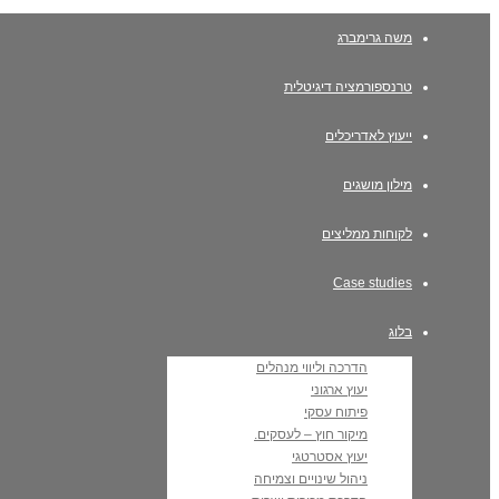
משה גרימברג
טרנספורמציה דיגיטלית
ייעוץ לאדריכלים
מילון מושגים
לקוחות ממליצים
Case studies
בלוג
הדרכה וליווי מנהלים
יעוץ ארגוני
פיתוח עסקי
מיקור חוץ – לעסקים.
יעוץ אסטרטגי
ניהול שינויים וצמיחה