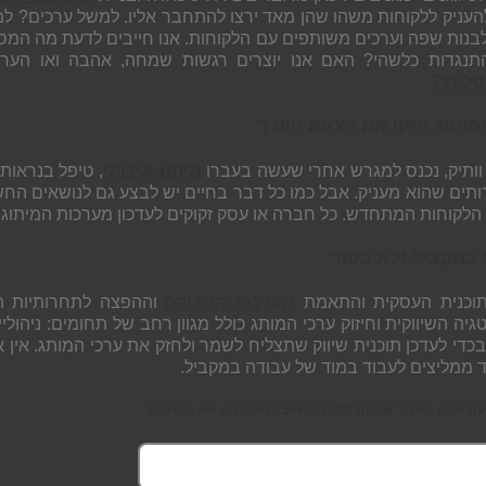
העניק ללקוחות משהו שהן מאד ירצו להתחבר אליו. למשל ערכים? למש
לבנות שפה וערכים משותפים עם הלקוחות. אנו חייבים לדעת מה המסרים
תנגדות כלשהי? האם אנו יוצרים רגשות שמחה, אהבה ואו הער
לינג
?
מיתוג חזקו את הצעת הערך
וותיק, נכנס למגרש אחרי שעשה בעברו
מיתוג איכותי
, טיפל בנראות
ותים שהוא מעניק. אבל כמו כל דבר בחיים יש לבצע גם לנושאים החשו
הלקוחות המתחדש. כל חברה או עסק זקוקים לעדכון מערכות המיתוג.
 במקביל ולא בטור
תוכנית העסקית והתאמת
מערכות המכירה
ה השיווקית וחיזוק ערכי המותג כולל מגוון רחב של תחומים: ניהולי
בכדי לעדכן תוכנית שיווק שתצליח לשמר ולחזק את ערכי המותג. אין 
ד ממליצים לעבוד במוד של עבודה במקביל.
 ייעוץ וסיעור מוחות ללא התחייבות אנא הזן את הפרטים