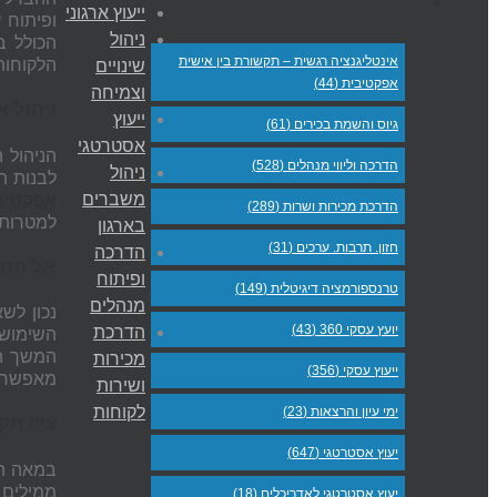
ייעוץ ארגוני
ופיתוח 
ניהול
הכולל 
אינטליגנציה רגשית – תקשורת בין אישית
הלקוחות,
שינויים
אפקטיבית (44)
וצמיחה
ניהול א
ייעוץ
גיוס והשמת בכירים (61)
אסטרטגי
הניהול 
הדרכה וליווי מנהלים (528)
ניהול
לבנות ת
משברים
אפקטיב
הדרכת מכירות ושרות (289)
למטרות ו
בארגון
חזון. תרבות. ערכים (31)
הדרכה
אל תחכו
ופיתוח
טרנספורמציה דיגיטלית (149)
מנהלים
נכון לש
יועץ עסקי 360 (43)
הדרכת
השימוש 
המשך הצ
מכירות
ייעוץ עסקי (356)
מאפשרי
ושירות
לקוחות
ימי עיון והרצאות (23)
צרו תקש
יעוץ אסטרטגי (647)
ממילים ו
יעוץ אסטרטגי לאדריכלים (18)