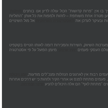
 בו אין "פרות קדושות" הכול עולה לדיון אנו בוחנים
חוזקות,
ען מטרה אחת משותפת – לזהות ולמפות את כל אותן "החוליות
יות ובעיקר לעדכן את
האסטרטגיה השיווקית
אל מול השינויים
למערכות השיווק, השירות והמכירות דומה לאותו הטייס בקוקפיט
עולם העסקי פעמים
יועץ שיווקי
מיומן הפועל על פי אסטרטגיה
עמים רבות אין לארגונים הנהלות ומנכ"לים מודעות,
זמן ויכולת
עמים מתחת לפנס או אחרי הקיר ולזהות כי יש דרכים אחרות
ים "מתחת לאף" הם אלה היכולים להניע
שינוי וצמיחה
.