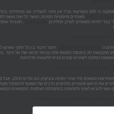
ות קדושות"
מסקנה כי ללא המודעות הנ"ל אין סיכוי להצליח. אנו מתחילים בהליך
 חוליות חלשות
מאתרים מיומנויות חסרות, כאשר כל זאת נעשה למ
 בכדי להיות מסוגלים לעדכן תהליכים,
מבנה ארגוני
, תוכניות עסק
ת "החוליות החלשות"
ינים כי
תכנון אסטרטגי הוליסטי
היוצר חיבור בין כל חלקי הארגון 
ו מתבטאת לא בהטסת המטוס אלה בניהול הניווט שלו אל היעד. ב
אמצעות המלצה לשינויים קטנים מביא לתוצאות מדהימות.
 "פנס קטן" יכול להביא לשינוי
תרונות נמצאים מיד אחרי הפינה ובעיקרון הם גלויים לכולנו, אבל פ
רים את הראש מהמירוץ והלחצים הרבים של השוטף ולהסתכל מטה, פ
 עשוי להביא לשינוי ולמהפכה בהתנהלות העסקית. הממצאים הנמצא
 ייעוץ וסיעור מוחות ללא התחייבות אנא הזן את הפרטים