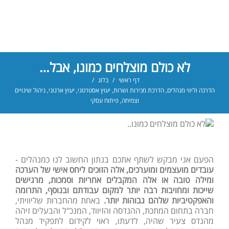
לא כולם מוצלחים כמונו, אבל…
דף ראשי
/
בלוג
/
הדרכה וליווי מנהלים
,
הדרכת מכירות ושרות
,
יעוץ אסטרטגי
,
יעוץ ארגוני
,
ניהול שינויים
וצמיחה
,
פיתוח עסקי
הפעם אני מבקש לשתף אתכם בנתון החשוב לנו כמנהלים -
עובדים מועצמים ומוערכים, אלה הזוכים ליחס אישי של הערכה
ומילה טובה או אלה המקבלים אחריות וסמכות, מרגישים
שייכות ומחויבות רבה יותר למקום עבודתם ובנוסף, התרומה
והאפקטיביות שלהם גבוהות יותר.
באחת מהחברות שליוויתי,
חברה בתחום המתכת, ההנדסה והזיווד, המנכ"ל והבעלים זיהה
מהנדס צעיר שהיה, לדעתו, ראוי לקידום לתפקיד מנהל