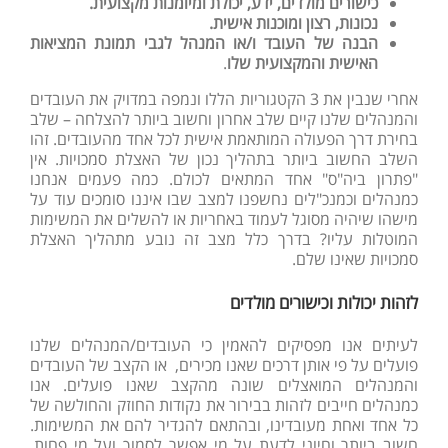
כישורים מולדים, ידע, יכולת ומיומנות מקצועית.
נכונות, רצון ומוכנות אישית.
הבנה של העובד ו/או המנהל לגבי תמונת המציאות
האישית והמקצועית שלו
.
אחרי שנבין את 3 הקטגוריות הללו ונמפה במדויק את העובדים
והמנהלים שלנו קיים שלב אחרון וחשוב ביותר להצלחה – שלב
בחירת דרך הפעולה המותאמת אישית לכל אחד מהעובדים. זהו
השלב החשוב ביותר בתהליך נכון של האצלת סמכויות. אין
"פתרון ביה"ס" אחד המתאים לכולם. כמה פעמים אנחנו
כמנהלים וכמנכ"לים נחשפנו למצב שבו איננו סומכים עוד על
מישהו שיהיה מסוגל לעמוד באחריות או להשלים את המשימות
המוטלות עליו? בדרך כלל מצב זה נובע מתהליך האצלת
סמכויות שאינו שלם.
לזהות יכולות וכישורים מולדים
לעיתים אנו מפסיקים להאמין כי העובדים/המנהלים שלנו
פועלים על פי אותן דרכים שאנו מכירים, או הקצב של העובדים
והמנהלים המואצלים שונה מהקצב שאנו פועלים. אנו
כמנהלים חייבים לזהות בבירור את נקודות החוזק והחולשה של
כל אחד ואחת מעובדינו, ובהתאם להגדיר להם את המשימות.
חשוב ביותר וחיוני לדעת על מי אפשר לסמוך ועל מי פחות.