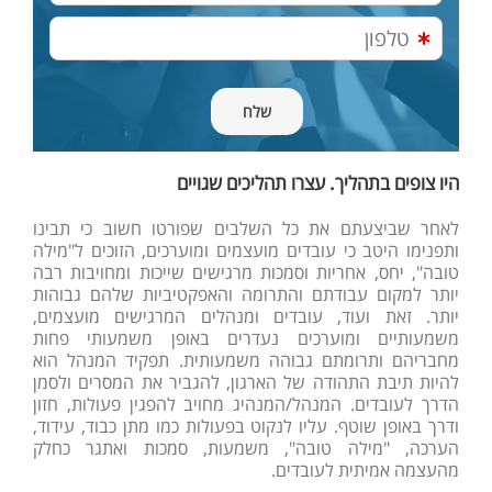
היו צופים בתהליך. עצרו תהליכים שגויים
לאחר שביצעתם את כל השלבים שפורטו חשוב כי תבינו
ותפנימו היטב כי עובדים מועצמים ומוערכים, הזוכים ל"מילה
טובה", יחס, אחריות וסמכות מרגישים שייכות ומחויבות רבה
יותר למקום עבודתם והתרומה והאפקטיביות שלהם גבוהות
יותר. זאת ועוד, עובדים ומנהלים המרגישים מועצמים,
משמעותיים ומוערכים נעדרים באופן משמעותי פחות
מחבריהם ותרומתם גבוהה משמעותית. תפקיד המנהל הוא
להיות תיבת התהודה של הארגון, להגביר את המסרים ולסמן
הדרך לעובדים. המנהל/המנהיג מחויב להפגין פעולות, חזון
ודרך באופן שוטף. עליו לנקוט בפעולות כמו מתן כבוד, עידוד,
הערכה, "מילה טובה", משמעות, סמכות ואתגר כחלק
מהעצמה אמיתית לעובדים.