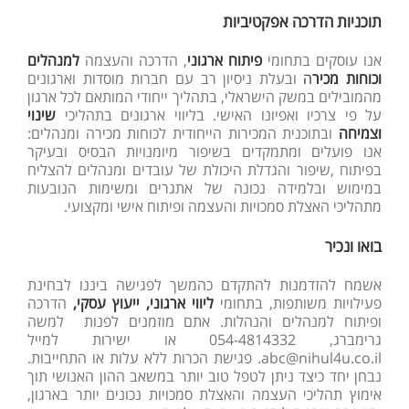
תוכניות הדרכה אפקטיביות
אנו עוסקים בתחומי
פיתוח ארגוני
, הדרכה והעצמה
למנהלים
וכוחות מכיר
ה
ובעלת ניסיון רב עם חברות מוסדות וארגונים
מהמובילים במשק הישראלי, בתהליך ייחודי המותאם לכל ארגון
על פי צרכיו ואפיונו האישי. בליווי ארגונים בתהליכי
שינוי
וצמיחה
ובתוכנית המכירות הייחודית לכוחות מכירה ומנהלים:
אנו פועלים ומתמקדים בשיפור מיומנויות הבסיס ובעיקר
בפיתוח ,שיפור והגדלת היכולת של עובדים ומנהלים להצליח
במימוש ובלמידה נכונה של אתגרים ומשימות הנובעות
מתהליכי האצלת סמכויות והעצמה ופיתוח אישי ומקצועי.
בואו ונכיר
אשמח להזדמנות להתקדם כהמשך לפגישה ביננו לבחינת
פעילויות משותפות, בתחומי
ליווי ארגוני, ייעוץ עסקי,
הדרכה
ופיתוח למנהלים והנהלות. אתם מוזמנים לפנות למשה
גרימברג, 054-4814332 או ישירות למייל
abc@nihul4u.co.il. פגישת הכרות ללא עלות או התחייבות.
נבחן יחד כיצד ניתן לטפל טוב יותר במשאב ההון האנושי תוך
אימוץ תהליכי העצמה והאצלת סמכויות נכונים יותר בארגון,