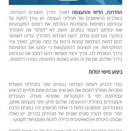
ההדרכה, הליווי וההעצמה
לאורך הדרך חשובים להצלחה.
בשלבים הראשונים של תהליכי העצמה יש צורך לפקח על
עבודתם בתכיפות ובקפדנות ההולמת את רמתם המקצועיות
ואת יכולתם לעמוד בזמנים. חשוב לא "לסרס" את התהליך
במיקרו מנג'מנט מולם. לשם הצלחת התהליך עלינו לאפשר
להם לחוות הצלחות קטנות ורבות עד כמה שניתן, לאורך ציר
ההתקדמות. אין חשיבות להתעקשות כי יבצעו את המשימות
בדרך המוכרת לנו. צריך ורצוי לאפשר להם לבצע את עבודתם
בדרך שלהם, אם אין זה פוגע באיכות המשימה בצורה דרסטית.
ביצוע מיפוי יכולות
בכדי להגיע לאחוזי הצלחה גבוהים יותר בתהליכי האצלת
סמכויות מומלץ למפות את האנשים שבהם אתם תלויים לביצוע
עבודתכם לפי 3 הקטגוריות שפורטו מעלה. העובדים
והמנהלים בתהליכי ההעצמה שלהם יפיקו יותר מעצמם ואתם,
כמנהליהם, תתאכזבו פחות כי אחוזי הכישלון יהיו נמוכים הרבה
יותר. זכיתי להכיר סוגים שונים של מנהלים בכירים. יש כאלה
שבורכו ביכולת אינטואיטיבית נדירה לזהות פוטנציאל מקצועי.
הם אלה היודעים לזהות על מה אפשר ועל מה אי אפשר לסמוך