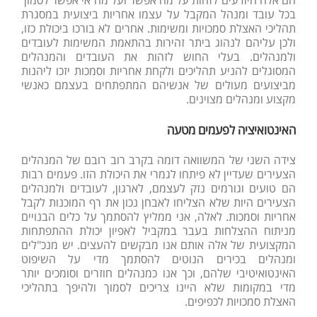
בכל עובד ומנהל המקבל על עצמו אחריות ביצועית במסגרת
תהליכי האצלת סמכויות ומשימות. אחרים לא בורכו ביכולת כזו,
ולכן עליהם לנהוג ביתר זהירות בהתאמת המשימות לעובדים
ולמנהלים. בעלי החוש לזהות את העובדים והמנהלים
המסוגלים להניע תהליכים ולקחת אחריות וסמכות יזכו ליהנות
מביצועים מעולים של אנשיהם המתפתחים בעצמם כאנשי
מקצוע ומנהלים מצוינים.
האינטואיציה לפעמים מטעה
צידה השני של המשוואה דומה בקרב רוב רובם של המנהלים
הצעירים שעדיין לא פיתחו לגמרי את היכולת הזו. פעמים רבות
הם טועים וגורמים נזק לעצמם, לארגון, לעובדים ולמנהלים
הצעירים היות שלא הצליחו לאבחן נכון את רף המוכנות לקבל
אחריות וסמכות. לאלה, אני ממליץ להסתמך על כלים הבנויים
מניתוח ההצלחות בעבר במקביל לאפיון יכולת ההתפתחות
המקצועית של אלה אותם אנו מבקשים להעצים. יש מנכ"לים
ומנהלים בכירים הנוטים להסתמך מדי על השיפוט
האינטואיטיבי שלהם, וכך אנו כמנהלים חוזרים וסומכים יותר
מדי במקומות שלא היינו צריכים לסמוך ולהיפך בתהליכי
האצלת סמכויות לכפיפים.