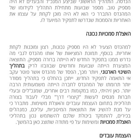
הנדסה. התהליך הראשוני שביצע המנכ"ל והבעלים לא היה
מספיק טוב. מספר שבועות מתחילת התהליך לקידומו של
המהנדס התברר כי הוא לא היה מוכן לקחת על עצמו את
האחריות והסמכות שנדרשו לתפקיד המיועד לו.
האצלת סמכויות נכונה
למהנדס הצעיר לא היו מספיק נכונות, רצון ומוכנות לקחת
אחריות. בנוסף, תמונת המציאות של אותו מהנדס לגבי מה
נדרש ממנו בתפקיד החדש לא הייתה ברורה מספיק. התוצאה
המצערת הייתה שבועות וחודשים שבוזבזו לריק
בתהליך
השינוי הארגוני
, ויותר מכך, הפסד של מהנדס אשר פוטר עקב
אי התאמה לתפקיד החדש. ייתכן בהחלט כי בתהליך מסודר
יותר תרומתו של המהנדס לחברה הייתה משמעותית הרבה
יותר. כאן זיהיתי, כמו במקומות רבים אחרים, שמנכ"לים ובעלי
חברות מנסים לעשות "קיצורי דרך" מבלי לעבוד בצורה
תהליכית בתחום העצמת עובדים והאצלת משימות. מתברר כי
על מנת להשיג את התוצאות המיטביות, עליכם, כמנהלים
בכירים, להתמקד ביכולת שלכם להשתמש נכון בתהליכי
האצלת סמכויות
ומשימות על פי מתודה שתוצג כאן בהמשך.
העצמת עובדים