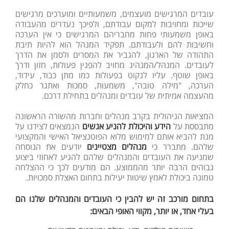
עובדים המרגישים מועצמים, משמעותיים ומוערכים מרגישים
שייכות ומחויבות למקום עבודתם, ולפיכך נעדרים מהעבודה
באופן משמעותי פחות מחבריהם המרגישים כי אין הערכה
וחשיבות להם ולעבודתם. תפקיד המנהל הוא להיות תיבת
התהודה של הארגון, להגביר את המסרים ולסמן את הדרך
לעובדים. המנהל/המנהיג מחויב להפגין פעולות, חזון ודרך
באופן שוטף. עליו לנקוט בפעולות כמו מתן כבוד, עידוד,
הערכה, "מילה טובה", משמעות, סמכות ואתגר כחלק
מהעצמה אמיתית של עובדים ומנהלים בתחילת דרכם.
המציאות הניהולית בקרב מנהלים וחברות מהשורה הראשונה
מתבססת על
הידע והיכולת להניע אנשים
הנמצאים לצידנו על
מנת להביא אותם למימוש מלוא הפוטנציאל האישי והמקצועי
שלהם. מתברר כי
מנהלים מצטיינים
יודעים את הנוסחה
שמניעה את העובדים והמנהלים שלהם להגיע לאחוזי ביצוע
גבוהים הרבה יותר מהממוצע. הם מודעים לכך כי ההצלחה
טמונה ביכולת לאמץ שיטות יעילות בתחום האצלת סמכויות.
בתחום מורכב זה יש להבין כי העובדים והמנהלים שלנו הם
בעלי אחד, או יותר, מקווי האופי הבאים: