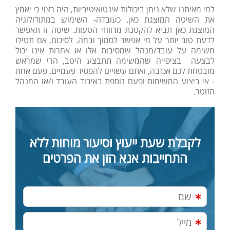
למי מאיתנו שלא ניחן ביכולות אינטואיטיביות, היה רצוי כי יאמץ
את השיטה המוצגת כאן. כעובדה- השימוש במתודולוגיה
המוצגת כאן תביא להקטנת מרווחי הטעות. שיטה זו תאפשר
לדעת טוב יותר על מי אפשר לסמוך ובמה. לסיכום, אם תטילו
משימה על עובד/מנהל שמסיבות אלו או אחרות אינו יכול
לבצעה בציפייה שהמשימה תתבצע היטב, הרי שמראש
מובטחת לכם אכזבה, ואתם עשויים להפסיד פעמיים. פעם אחת
- אי ביצוע המשימות ופעם נוספת באיבוד העובד ו/או המנהל
הזוטר.
לקבלת שעת ייעוץ וסיעור מוחות ללא
התחייבות אנא הזן את הפרטים