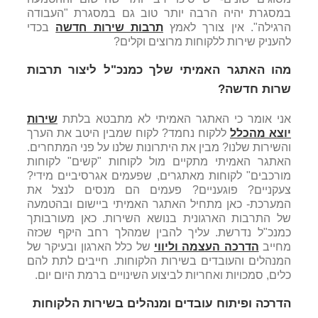
במסגרת יהיה הרבה יותר טוב גם במסגרת "העבודה
הרגילה". אין צורך לאמץ
תרבות שירות חדשה
בכדי
להעניק שירות ללקוחות מרוצים וקלים?
מהו האתגר האמיתי שלך כמנכ"ל ליצור תרבות
שרות חדשה?
אני אומר כי האתגר האמיתי לא מתבטא בלתת
שירות
יוצא מהכלל
ללקוח נחמד? לקוח שמבין היטב את הערך
והשירות שלנו? מבין את היתרונות שלנו על פני המתחרים.
האתגר האמיתי מתקיים מול לקוחות "קשים" לקוחות
מורכבים" לקוחות מאתגרים, שפעמים אגרסיביים מידי?
צעקניים? פוגעניים? פעמים הם מנסים לנצל את
המערכת- כאן מתחיל האתגר האמיתי ביישום ובהטמעה
של התרבות הארגונית בנושא השירות. כאן מעורבותך
כמנכ"ל נדרשת. עליך להבין שמהלך רחב היקף שכזה
מחייב
הדרכה העצמה וליווי
של כלל הארגון ובעיקר של
המנהלים והעובדים בשירות הלקוחות. חייבים לתת להם
כלים, סמכויות ואחריות לביצוע השינויים ברמת היום יום.
הדרכה ופיתוח עובדים ומנהלים בשירות הלקוחות