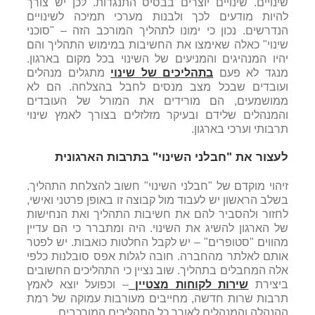
שינויים. שינויים יוצרים בבסיס התנגדות. לכן יש צורך
להיות מודעים לכך ולבנות מערכי תמיכה לשינויים
הנדרשים. נכון כי ימונו לתהליך המורכב הזה – "סוכני
שינוי" כאלה שאימצו את החשיבות במימוש התהליך והם
יהיו המנהיגים והמניעים של השינוי בכל מקום בארגון.
מנגד לא פעם
בתהליכים של שינוי
מתגלים מנהלים
ועובדים שבכל מצב מנסים לחבל בהצלחה. הם לא
ממושמעים, הם מורידים את המורל של העובדים
והמנהלים שלידם ובעיקר מזלזלים בצורך לאמץ שינוי
תרבותי וערכי בארגון.
לעצור את "חבלני השינוי" בתרבות הארגונית
זיהוי מוקדם של "חבלני השינוי" חשוב להצלחת התהליך.
בשלב הראשון יש לעבוד מול קבוצה זו באופן פרטני ואישי,
לחזור ולהסביר להם את חשיבות התהליך ואת הנחישות
של הארגון להשיג את השינוי. היה ומתברר כי הם עדיין
מהווים "סטופרים" – יש לקבל החלטות כואבות. יש לפטר
אותם לאלתר מהחברה. חובה לגלות אפס סובלנות כלפי
אלה המחבלים בתהליך. שוב נציין כי התהליכים החשובים
ביצירת
שירות לקוחות מצטיין
– וכפועל יוצא לאמץ
תרבות שרות חדשה, מחייבים מעורבות עמוקה של רמת
ההנהלה והמנהלים לאורך כל התהליכים המורכבים.