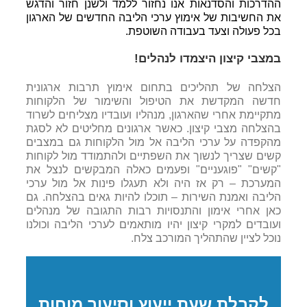
ההדרכות והסדנאות אנו נחזור ללמד ולשנן חזור והדגש
את החשיבות של אימוץ ערכי הליבה החדשים של הארגון
בכל פעולה וצעד בעבודה השוטפת.
במצבי קיצון היצמדו לנהלים!
הצלחה של תהליכים בתחום אימוץ תרבות ארגונית
חדשה המקדשת את הטיפול והשימור של הלקוחות
מתקיימת אחרי שהארגון, מנהליו ועובדיו מצליחים לשרוד
בהצלחה מצבי קיצון. כאשר ארגונים מחליטים לא לסגת
מהקפדה על ערכי הליבה אל מול הלקוחות גם במצבים
קשים שצריך לנשוך את השפתיים ולהתמודד מול לקוחות
"קשים" "פוגעניים" ופעמים כאלה המבקשים לנצל את
המערכת – רק אז היה ולא תעגלו פינות אל מול ערכי
הליבה ואמנת השירות – תוכלו להיות גאים בהצלחה. גם
כאן אחרי אימון והתנסויות רבות התגובה של מנהלים
ועובדים למקרי קיצון יהיו מותאמים לערכי הליבה וכולנו
נוכל לציין שהתהליך המורכב צלח.
לקבלת שעת ייעוץ וסיעור מוחות