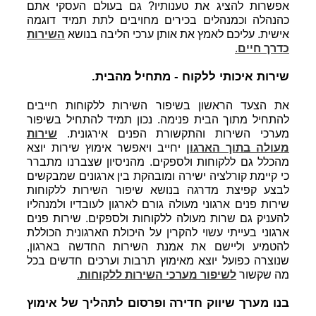
אפשרות להציג את טענותיו? גם בעולם העסקי אתם
כהנהלה וכמנהלים בכירים מחויבים לתת תמיד דוגמה
אישית. עליכם לאמץ את אותן ערכי הליבה בנושא
השירות
כדרך חיים
.
שירות איכותי ללקוח - מתחיל מהבית.
את הצעד הראשון בשיפור השירות ללקוחות חייבים
להתחיל מתוך הבית פנימה. נכון תמיד להתחיל בשיפור
מערכי השירות והתקשורת הפנים אירגונית.
שירות
מעולה בתוך הארגון
יחייב ויאפשר אימוץ שירות יוצא
מהכלל גם ללקוחות ולספקים. מהניסיון שצברנו מתברר
כי קיימת קורלציה ישירה ומובהקת בין ארגונים שמבקשים
לבצע קפיצת מדרגה בנושא שיפור השירות ללקוחות
שירות פנים ארגוני מעולה גורם לארגון לעובדיו ולמנהליו
להעניק גם שרות מעולה ללקוחות ולספקים. שירות פנים
ארגוני בעייתי עשוי להקרין על היכולת הארגונית הכוללת
להטמיע וליישם את אמנת השירות החדשה בארגון,
שנוצרה כפועל יוצא מאימוץ תרבות וערכים חדשים בכל
מה שקשור
לשיפור מערכי השירות ללקוחות
.
בנו מערך שיווק חדירה ופרסום לתהליך של אימוץ