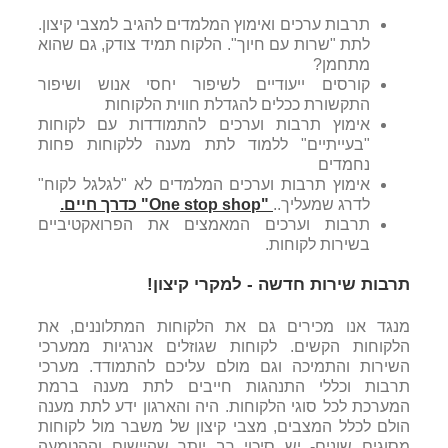
תרבות ערכים ואימוץ המלמדים להגיב למצבי קיצון.
לתת "שרות עם חיוך". הלקוח תמיד צודק, גם שהוא
מתחמן?
קורסים ייעודיים לשיפור יחסי אנוש ושיפור
התקשורת ככלים להגדלת חווית הלקוחות
אימוץ תרבות וערכים להתמודדות עם לקוחות
"בעייתיים" ללמוד לתת מענה ללקוחות פחות
נחמדים
אימוץ תרבות וערכים המלמדים לא "לגלגל לקוח"
לדרג שמעליך..
"One stop shop"
כדרך חיים
.
תרבות וערכים המאמצים את הפרואקטיביים
בשירות לקוחות.
תרבות שירות חדשה - למקרי קיצון!
מנגד אנו מכירים גם את הלקוחות המתלוננים, את
הלקוחות הקשים. לקוחות שגוזלים אנרגיות ממערכי
השירות והתמיכה וגם מולם עליכם להתמודד. מערכי
תרבות וכללי התנהגות חייבים לתת מענה ברמת
המערכת לכל סוגי הלקוחות. היה והארגון ידע לתת מענה
הולם לכלל המצבים, מצבי קיצון של משבר מול לקוחות
מסוגים שונים- יש סיכוי רב יותר שהיישום וההטמעה