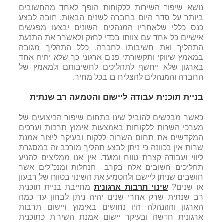
נושא שיפור השירות ללקוחות הופך לאחד מהחשובים
ביותר על סדר היום בחברה לשנים הבאות. חובה לבצע
כנס כללי שלאחריו המנהלים השונים יבצעו מפגשים
אישיים כל אחד עם צוותו בכדי לחזק ולאשרר את התנעת
התהליך ואת חשיבותו לחברה. כלל התהליך מגובה
במאמץ שיווקי ותקשורתי פנים ארגוני כך שלא יהיה אחד
בארגון שלא ייחשף לתהליכים לחשיבותם ולמאמץ של
החברה והמנהלים להצליח בו בכל מחיר.
בניית תוכנית עבודה ליישום והטמעה רב שנתית
כאשר מבקשים להוביל שינו בתחום שיפור הביצועים של
מערכי השרות ללקוחות באמצעות אימוץ תרבות וערכים
המקדשים את תחום השרות ללקוח ובעיקר ליצור אמנת
שרות אין בכוונה כי ניתן לבצע תהליך מורכב זה במסגרת
ליווי ועבודה קצרת טווח ומועד. אין אנו ממליצים להניע
תהליכים חשובים אלה בקרב הנהלות ומנכ"לים אשר
חושבים שניתן ליישם ולהטמיע את השינוי בטווח של רבעון
או שנים?
שינוי תרבות ארגונית
מחייבת בניית תוכנית
רב שנתית שרק אחרי שנים יהיה ניתן לבחון עד כמה
הארגון וההנהלה היו נחושים באימוץ ויישום תרבות
ארגונית חדשה ובעיקר יישום אמנת השירות כתוכנית