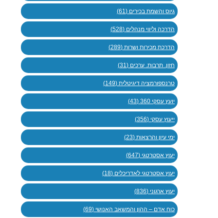
גיוס והשמת בכירים (61)
הדרכה וליווי מנהלים (528)
הדרכת מכירות ושרות (289)
חזון. תרבות. ערכים (31)
טרנספורמציה דיגיטלית (149)
יועץ עסקי 360 (43)
ייעוץ עסקי (356)
ימי עיון והרצאות (23)
יעוץ אסטרטגי (647)
יעוץ אסטרטגי לאדריכלים (18)
יעוץ ארגוני (836)
כוח אדם – ההון והמשאב האנושי (69)