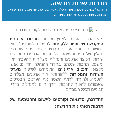
תרבות שרות חדשה.
דף ראשי
/
בלוג
/
טרנספורמציה דיגיטלית
,
יעוץ אסטרטגי
,
יעוץ ארגוני
,
ניהול שינויים
וצמיחה
,
פיתוח עסקי
,
שרות לקוחות ומוקדים
מהי הדרך הנכונה לאמץ ולבנות
תרבות ארגונית
המקדשת שירותיות ללקוחות
, לספקים ולעובדים? בואו
ונחשוב יחד מהם הערכים הבסיסים שחייבים להיות בכל
תהליך של בניה והעצמה של תרבות ארגונית המקדשת
שירות. הכיצד ארגונים והנהלות מצליחות להעביר חזון
ומשפטי תרבות שנכתבו בחדרי ההנהלה יחד עם אנשי
מקצוע
ויועצים ארגוניים
המומחים לשיפור
מערכי
השירות והמכירות
ללקוחות? איך ארגונים מצליחים
להטמיע ולהוריד לרמת השטח את הערכים הבסיסים
שאמורים להפוך לתרבות ודרך חיים למנהלים בדרגי
הביניים ולכלל העובדים.
ההדרכה, סדנאות וקורסים ליישום וההטמעה של
תרבות הארגונית החדשה: