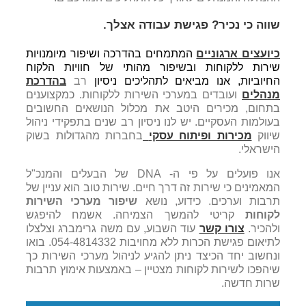
שווה כי נכיר? פגישת עבודה אצלך.
כיועצים
ארגוניים
המתמחים בהדרכה ושיפור מיומנויות
שירות ללקוחות ובשיפור מהותי של חוויות הלקוח
החיוביות, אנו מביאים לתהליכים ניסיון
רב
בהדרכת
מנהלים
ועובדים במערכי השירות ללקוחות. כמקצוענים
בתחום, מכירים היטב את מכלול הנושאים החשובים
בעולמות העסקיים. יש לנו ניסיון רב שנים בתפקידי ניהול
שיווק
מכירות ופיתוח עסקי
בחברות מהגדולות בשוק
הישראלי.
אנו פועלים על פי ה- DNA של הבעלים והמנכ"ל
המאמינים כי שירות זה דרך חיים. שירות טוב הוא עניין של
תרבות וערכים. כידוע, נושא
שיפור מערכי השירות
לקוחות
קריטי להמשך הצמיחה. אשמח להיפגש
ולהכיר.
צורו קשר
עוד השבוע, עם משה גרימברג וצלצלו
לתיאום פגישת הכרות ללא מחויבות 054-4814332. בואו
ונחשוב יחד הכיצד ניתן להגיע לניהול מערכי השירות כך
שיהפכו לשירות לקוחות מצטיין – באמצעות אימוץ תרבות
שרות חדשה.