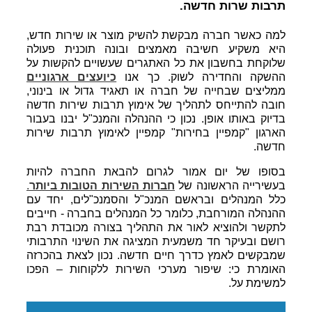
תרבות שרות חדשה.
למה כאשר חברה מבקשת להשיק מוצר או שירות חדש,
היא משקיע חשיבה מאמצים ובונה תוכנית פעולה
שלוקחת בחשבון את כל האתגרים שעשויים להקשות על
ההשקה והחדירה לשוק. כך אנו
כיועצים ארגוניים
ממליצים שבחייה של חברה או תאגיד גדול או בינוני,
חובה להתייחס לתהליך של אימוץ תרבות שירות חדשה
בדיוק באותו אופן. נכון כי ההנהלה והמנכ"ל יבנו בעבור
הארגון "קמפיין בחירות" קמפיין לאימוץ תרבות שירות
חדשה.
בסופו של יום אמור לגרום להבאת החברה להיות
בעשירייה הראשונה של
חברות השירות הטובות ביותר
.
כלל המנהלים ובראשם המנכ"ל והסמנכ"לים, יחד עם
ההנהלה המורחבת, כלומר כל המנהלים בחברה - חייבים
לתקשר ולהוציא לאור את התהליך בצורה מכובדת רבת
רושם ובעיקר חד משמעית המציגה את השינוי התרבותי
שמבקשים לאמץ כדרך חיים חדשה. נכון לצאת בהכרזה
האומרת כי: שיפור מערכי השירות ללקוחות – הפכו
למשימת על.