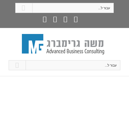
עבור ל...
עבור ל...
Need a new search?
If you didn't find what you were looking for, try a new