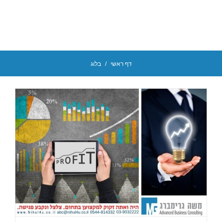
search!
דף ראשי
/
בלוג