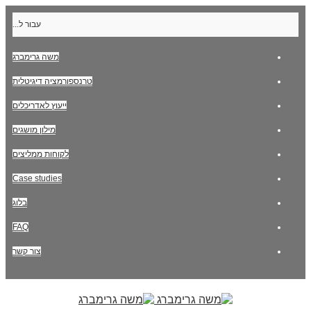
עבור ל...
משה גרימברג
טרנספורמציה דיגיטלית
ייעוץ לאדריכלים
מילון מושגים
לקוחות ממליצים
Case studies
בלוג
FAQ
צור קשר