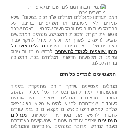
האם תעדיפו כמנכ"לים מנהלים ש"דורכים במקום" ושלא
לומדים, לא משתנים או משתפרים בהיבט של
ההתמקצעות הניהולית והמקצועית שלהם? – כאלה שכבר
פגשו את תקרת הזכוכית המגבילה. מנהלים המתקשים
להגיע להישגים לאורך זמן ולהיות מודל לחיקוי עבור
העובדים שלהם. אני מניח כי תעדיפו
מנהלים אשר כל
הזמן שואפים ללמוד להשתפר
ולרכוש מיומנויות ניהול
ומיומנויות מקצועיות חדשות ומצליחים בכך. התשובה
ברורה לכולנו.
המצטיינים לומדים כל הזמן
מנהלים מצטיינים שדרך חייהם מתמקדת בלימוד
והתפתחות תמידית הם נכס יקר לכל מנכ"ל והנהלה.
מחקרים מראים כי מנהלים מצטיינים תמיד גורמים
לעובדים שמתחתם להגיע למימוש מלוא הפוטנציאל
שלהם, לממש הישגים אישיים ומקצועיים ובו בזמן עוזרים
לחברה להשיג את מטרותיה העסקיות.
מנהלים
מצטיינים
יוצרים עובדים שמחים שמשקיעים בעבודתם
מעבר לנדרש. מדובר במנהלים שעובדיהם והמנהלים