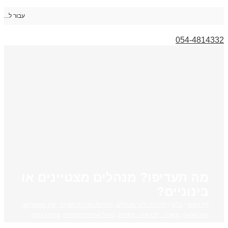
עבור ל...
054-4814332
מה תעדיפו? מנהלים מצטיינים או
בינוניים?
דף ראשי
/
בלוג
/
הדרכה וליווי מנהלים
,
הדרכת מכירות ושרות
,
יעוץ אסטרטגי
,
יעוץ ארגוני
,
משבר - הבראה - צמיחה
,
ניהול שינויים וצמיחה
,
פיתוח עסקי