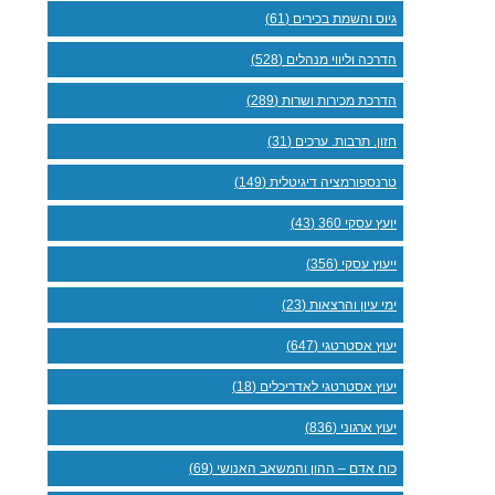
גיוס והשמת בכירים (61)
הדרכה וליווי מנהלים (528)
הדרכת מכירות ושרות (289)
חזון. תרבות. ערכים (31)
טרנספורמציה דיגיטלית (149)
יועץ עסקי 360 (43)
ייעוץ עסקי (356)
ימי עיון והרצאות (23)
יעוץ אסטרטגי (647)
יעוץ אסטרטגי לאדריכלים (18)
יעוץ ארגוני (836)
כוח אדם – ההון והמשאב האנושי (69)