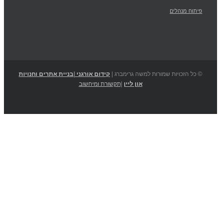
פיתוח מנהלים
© כל הזכויות שמורות למשה גרימברג |
קידום אורגני
|
בניית אתרים וחנויות
און ליין
|
תקשורת ומיחשוב