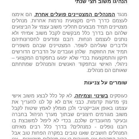
הנהיגו משוב חצי שנתי
מנגד
המנהלים המצטיינים פועלים אחרת
.
הם אימצו
לעצמם כדרך חיים מקצועית נורמות אחרות. מנהלים
מצטיינים תמיד מבצעים תהליכי משוב עצמי על הביצועים
שלהם הם בדרך כלל מבקשים לקבל משוב אמיתי ולא
נותנים לעצמם הנחות. רובם ומודעים לחסרונותיהם
ולדברים שעליהם לשפר. המצטיינים שבהם משפרים
תמיד את החוזקות שלהן ועובדים על הדברים הדורשים
תיקון והתמקצעות בכדי שלא יפגעו בתפקודם המקצועי –
ניהולי, האישי ובתפקוד האנשים והמנהלים שמתחתם
שאותם הם מנהלים.
שומרים על צניעות
כעוסקים
בשינוי וצמיחה,
לא קל כלל לבצע משוב אישי
נקי מדעות קדומות. כבני אדם לא קל לנו להעריך את
עצמנו באופן אובייקטיבי ולכן מומלץ לאמץ שיטות לקבל
משוב מגורמים חיצוניים שבתוך מערך הניהול בחברה
ובעיקר מהעובדים שלכם. בכדי לא ליפול למשבצת בו
רובנו נופלים - כמנהלים? בדרך כלל רבים מאיתנו
המנהלים חושבים שאנו טובים במקרה הפחות טוב אבל