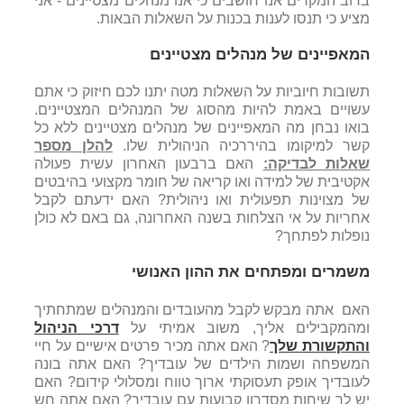
ברוב המקרים אנו חושבים כי אנו מנהלים מצטיינים - אני
מציע כי תנסו לענות בכנות על השאלות הבאות.
המאפיינים של מנהלים מצטיינים
תשובות חיוביות על השאלות מטה יתנו לכם חיזוק כי אתם
עשויים באמת להיות מהסוג של המנהלים המצטיינים.
בואו נבחן מה המאפיינים של מנהלים מצטיינים ללא כל
קשר למיקומו בהיררכיה הניהולית שלו.
להלן מספר
שאלות לבדיקה:
האם ברבעון האחרון עשית פעולה
אקטיבית של למידה ואו קריאה של חומר מקצועי בהיבטים
של מצוינות תפעולית ואו ניהולית? האם ידעתם לקבל
אחריות על אי הצלחות בשנה האחרונה, גם באם לא כולן
נופלות לפתחך?
משמרים ומפתחים את ההון האנושי
האם אתה מבקש לקבל מהעובדים והמנהלים שמתחתיך
ומהמקבילים אליך, משוב אמיתי על
דרכי הניהול
והתקשורת שלך
? האם אתה מכיר פרטים אישיים על חיי
המשפחה ושמות הילדים של עובדיך? האם אתה בונה
לעובדיך אופק תעסוקתי ארוך טווח ומסלולי קידום? האם
יש לך שיחות מסדרון קבועות עם עובדיך? האם אתה חש