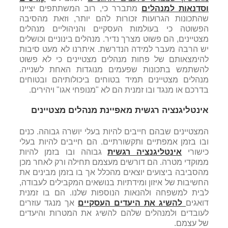
וסדנאות למנהלים
מתברר כי, רוב המשתתפים יציינו
שהתכונות הגרועות זכורות להם יותר, וזאת מהסיבה
הפשוטה כי בעולמות העסקיים והניהוליים מנהלים
מצטיינים, הם פשוט מצרך נדיר. מנהלים בינוניים וכושלים
יש הרבה מעבר למידה הנדרשת. איתרנו לא מעט סיבות
להימצאותם של פחות מנהלים מצטיינים כי לא פשוט
להשתמש בתכונות שפעמים מנוגדות האחת לשנייה.
מנהלים מצטיינים תמיד בטוחים ביכולותיהם ובטוחים
בדרכם או מנגד ובו זמנית הם לא "מנופחי אגו" ויהירים.
אינטליגנציה רגשית מאפיינת מנהלים מצטיינים
המצטיינים שבהם חייבים להיות בעלי יושרה גבוהה. כנים
ובו בזמן אמפתיים ותקשורתיים. הם חייבים להיות בעלי
כישורי
אינטליגנציה רגשית
גבוהה ובו בזמן להיות
ממוקדי מטרה. הם דורשים מעצמם תחילה ורק לאחר מכן
מהסביבה ביצועים יוצאים מהכלל אך בו בזמן מבינים את
החשיבות של איזון ומידתיות בנושאים המקבילים לעבודה,
לבית למשפחה ולהנאות הנוספות שלנו. הם בו זמנית
דואגים
להשיג את היעדים העסקיים
אך מנגד עוזרים
לעובדים ולמנהלים שלהם להשיג את המטרות והיעדים
של עצמם.