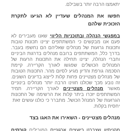
יתאמצו הרבה יותר בשבילם.
חפשו את המנהלים שעדיין לא הגיעו לתקרת
הזכוכית שלהם
במפגשי הנהלה ובתוכניות הליווי
שאנו מעבירים לא
פעם אנו מבקשים כי המשתתפים יציינו תכונות טובות
ותכונות גרועות של מנהלים שאליהם הם נחשפו בעבר.
בדרך כלל, המשתתפים ברובם מנהלים בדרגות הביניים
וחברי הנהלה, יציינו תחילה את התכונות הרעות של
המנהלים הכושלים שפגשו לאורך הקריירה. קיימת
הסכמה גורפת והדיון מגיע לסיום מהר. התכונות הטובות
של מנהלים מצטיינים פחות קלות לייצוג בדיונים השונים.
זה נובע מכך שכולנו חווינו הרבה יותר מנהלים בינוניים
מאשר
מנהלים מצטיינים
לאורך הקריירה. תמיד
המשתתפים יזכרו ביתר קלות את הרשימה של התכונות
הגרועות של המנהל הכושל. מתברר כי כולנו עושים זאת
יחסית בקלות.
מנהלים מצטיינים - השאירו את האגו בצד
מהניסיון שצברנו כיועצים ארגוניים
המובילים
קורסים