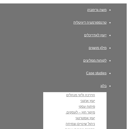
משה גרימברג
טרנספורמציה דיגיטלית
ייעוץ לאדריכלים
מילון מושגים
לקוחות ממליצים
Case studies
בלוג
הדרכה וליווי מנהלים
יעוץ ארגוני
פיתוח עסקי
מיקור חוץ – לעסקים.
יעוץ אסטרטגי
ניהול שינויים וצמיחה