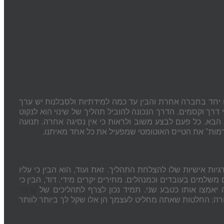
יחד בחברה אחרת והבין עד כמה למידתיות ולסבלנות יש ערך
רך וקסמים. הדרך הנכונה להוביל תהליך של שינוי הוא לנקוט
בא. כל פעם לבצע משוב ולראות כי אין נסיגה אחרה. תנועה
לרמות" את הטייס האוטומטי שמפעיל את כל אחד מאיתנו.
גיות אישיות שלו להצלחת התהליך. זאת ועוד, הוא הבין כי עליו
שלמים בעובדים וכמנהלים. מחירים יקרים מידי. דוד, הבין כי
 יאמצו אותו כטבע שני. תמיד נכון לצרף לתהליכים של
שינוי
הרה: החלטות שאתה מחליט לעצמך הן אלו שקל לך ביותר לוותר