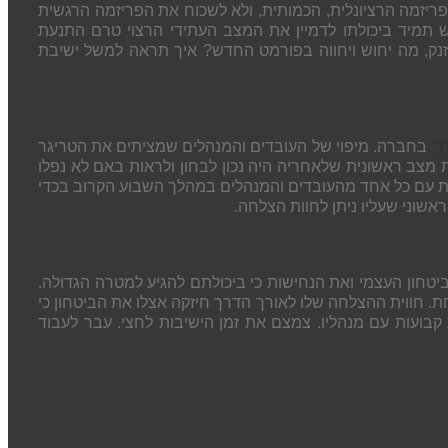
ריזמה הרציונלית, הכמותית, ולא לשכוח את הפריזמה הרגשית
מש תמיד ביכולתו לדמיין את המצב העתידי הרצוי טרם התנעת
נק, מה יחוש ויחווה בפורמט החדש? איך תראה למשל ישיבת
ת"
בחברה. מיפוי של העובדים והמנהלים שמציתים את הטריגר
ת מצב ראשונית שלאחריה היה נכון לבחון ולראות באם לא נפלו
שיות עם כל אחד מהעובדים והמנהלים במהלך השבוע הקרוב בכדי
שוני שעליו ניתן לחוות הצלחה.
ון העצמי ואת הנחישות כי ביכולתם להגיע למטרה הגדולה.
. חווית ההצלחה שלו לאורך הדרך חיזקה אצלו את הביטחון כי
קבועות עם מנהליו. צמצם את זמן הישיבות לחצי. עבר לעבוד