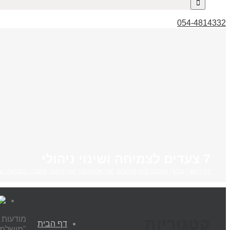
054-4814332
7 צעדים לצמיחה ושינוי ניהולי
דף ראשי
/
בלוג
/
הדרכה וליווי מנהלים
,
יעוץ אסטרטגי
,
יעוץ ארגוני
,
משבר - הבראה - צ
קטגוריות
דף הבית
"מושלמים