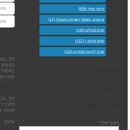
פיתוח עסקי (658)
ציטוטים, משפטי השראה והעצמה (17)
קורס מנהלים (116)
שיווק ומיתוג + (112)
5. את רומא לא בנו ביום אחד. צעד צעד -
שרות לקוחות ומוקדים (120)
דוד, כמ
באימוץ
תגיות
באסטרטג
קטנה קד
6. נחישות והתמדה -
פיתוח מנהלים
דוד, הבי
צור קשר
לחבר לת
השינוי 
וצמיחה
עליהן
השם שלך: