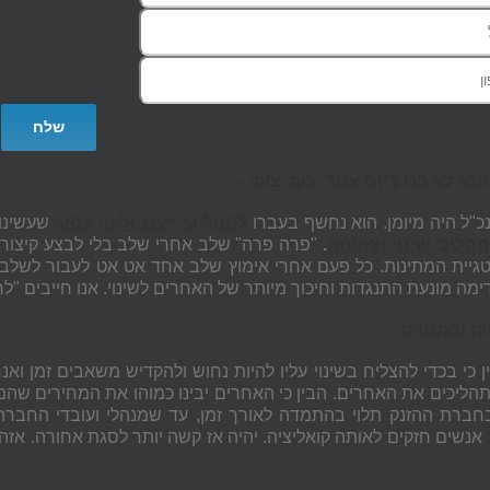
נכ"ל היה מיומן. הוא נחשף בעברו
לתהליכי ייעוץ וליווי עסקי
שעשינו 
תהליכי שינוי וצמיחה
.
"פרה פרה" שלב אחרי שלב בלי לבצע קיצורי ד
יית המתינות. כל פעם אחרי אימוץ שלב אחד אט אט לעבור לשלב ה
ימה מונעת התנגדות וחיכוך מיותר של האחרים לשינוי. אנו חייבים "
ן כי בכדי להצליח בשינוי עליו להיות נחוש ולהקדיש משאבים זמן ואנר
הליכים את האחרים. הבין כי האחרים יבינו כמוהו את המחירים שהם מ
בחברת ההזנק תלוי בהתמדה לאורך זמן, עד שמנהלי ועובדי החברה
אנשים חזקים לאותה קואליציה. יהיה אז קשה יותר לסגת אחורה. אז