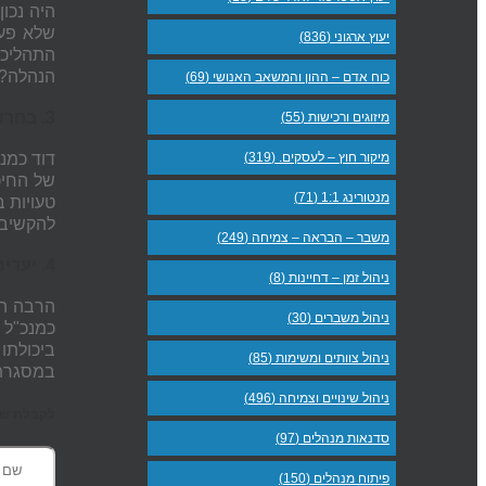
היה נכו
שלא פעם
יעוץ ארגוני (836)
התהליכי
הנהלה? 
כוח אדם – ההון והמשאב האנושי (69)
3. בחרו יעד ראשוני ממשי קטן הניתן למדידה –
מיזוגים ורכישות (55)
מיקור חוץ – לעסקים. (319)
דוד כמנכ
של החיכ
מנטורינג 1:1 (71)
טעויות 
להקשיב 
משבר – הבראה – צמיחה (249)
4. יעדים קלים למימוש תמיד עוזרים להשגת המטרה הגדולה –
ניהול זמן – דחיינות (8)
הרבה הצ
ניהול משברים (30)
כמנכ"ל 
ביכולתו
ניהול צוותים ומשימות (85)
במסגרת של
ניהול שינויים וצמיחה (496)
לקבלת שעת
סדנאות מנהלים (97)
פיתוח מנהלים (150)