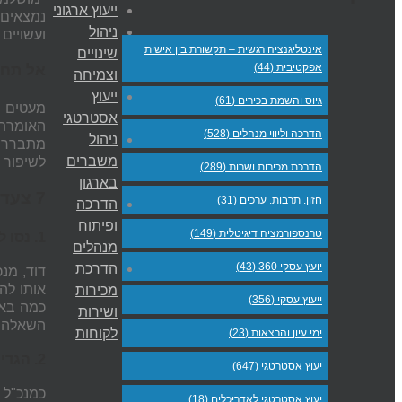
ייעוץ ארגוני
נמצאים 
ניהול
ועשויים
אינטליגנציה רגשית – תקשורת בין אישית
שינויים
אפקטיבית (44)
אל תחפ
וצמיחה
ייעוץ
גיוס והשמת בכירים (61)
מעטים ה
אסטרטגי
האומרת:
הדרכה וליווי מנהלים (528)
ניהול
מתברר כ
משברים
לשיפור 
הדרכת מכירות ושרות (289)
בארגון
7 צעדים פשוטים האמורים לעזור באימוץ תרבות של שינוי
חזון. תרבות. ערכים (31)
הדרכה
ופיתוח
טרנספורמציה דיגיטלית (149)
1. נסו לאתר את הבעיה המרכזית -
מנהלים
יועץ עסקי 360 (43)
הדרכת
דוד, מנ
אותו לה
מכירות
ייעוץ עסקי (356)
ושירות
השאלה הב
לקוחות
ימי עיון והרצאות (23)
2. הגדירו את המטרה הסופית –
יעוץ אסטרטגי (647)
כמנכ"ל 
יעוץ אסטרטגי לאדריכלים (18)