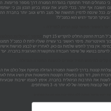
ן כי כמנהלים תמיד תתמקדו בהגדרת המטרה דרך מספר פריזמות. הפ
 חשובה אף יותר. בכדי להניע את עצמו בכיוון הנכון נכן כי ישת
ם. ככל שינסה לדמיין תחושות של מצב חדש וטוב יותר בחברת ההז
ובעיקר הכיצד ירגיש הוא כמנכ"ל?
"ל חברת ההזנק החליט להקדיש 15 דקות
למיפוי "החוליות החלשו
וך והאינטריגות. מיפוי ראשוני בר עשייה שעליו לתת לו כמנכ"ל תמונ
במיפוי. אין צורך לחפש שלמות גם כאן. לאחריו יש לבצע פגישות אי
לדעתם בנושא של שיפור העבודה והתקשורת הארגונית בחברה. יעד רא
לחת קטנות בדרך להשגת המטרה הגדולה מחזקת אצל כולם את הביטח
חברת הזנק, דוד נקט בפעולת הקטנות והפשוטות אותן השיג אחת לאחת
 לשנות את התרבות הניהולית בחברה. אימץ לעצמו ישיבות שבועיות 
 קבוצות משימה של לא יותר מ- 3 משתתפים.
 ייעוץ וסיעור מוחות ללא התחייבות אנא הזן את הפרטים