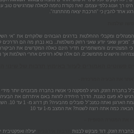
הינו רך וענוג כלפי עצמם. זאת נקודת נחמה לכאלה שמרגישים טוב
 רגע אחד להבין כי "הרכבת יצאה מהתחנה".
שו שלמות
מנהלים ומקבלי ההחלטות בדרגים הגבוהים שלוקחים את "אי השלמ
 "מכיוון שאני יודע שאני רחוק משלמות.. בוא נבחן מה הם הדרכים 
י המצטיינים והמשתפרים תדיר הינם כאלה המקדשים את הביקורת 
צמיחה והישגים מתמשכים. הם אלה שלא רודפים אחרי השלמות אך מנ
הג
כ"ל בחברת הזנק, הגיע למסקנה כי אנשיו בחברה מבזבזים יותר מידי 
רגיש לא פעם כגננת. הדרך היחידה לזהות באם איתרתם את הבעי
כמה באמת 
אה: כמה אתה רוצה לשנות? את המצב מ-1 עד 10
בחברת הזנק, דוד מבקש לבנות
תרבות אירגונית
יעילה ואפקטיבית י