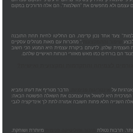
 עם עצמם ולא מחפשים את "השלמות". הם אלה הדורכים במקום
ות" צעד אחד נכון קדימה. הם החליטו לחיות תחת התובנה
לבצע
שיפור והתמקצעות
." מהכרות עם מאות מנהלים עסקיים
העצמית שלהן. לדעתם ביקורת עצמית היא המנוע הכי חשוב
גד הם בורחים כמו מאש מאזורי הנוחות האישיים שלהם.
ורמים לצמיחה והתקדמות ומקצועית ואישית
?
אנרגיות על
אינטריגות פנימיות.
הדבר מטריף את דעתו ומביא
ה המרכזית היא לשאול את עצמכם את השאלה הפשוטה הבאה:
הארגון ואתה כמנכ"ל סובלים מהבעיה? תן דרוג מ- 1 עד 10. השאלה השנייה הלא פחות חשובה אמורה לתת לך אינדיקציה לגבי
ותר. תרבות נטולת
חיכוך ופוליטיקה פנימית
מיותרת ושוחקת.