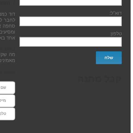
7. תעשו לנושא "אאוטינג" התחייבות של אחרים מועילה –
דוא''ל:
דוד כמנ
לחבר לת
סחפה אח
ומסיעים
טלפון:
אחד באר
כיועץ אר
מה שקש
מאמינים
לקבלת שעת
קבל מתנה