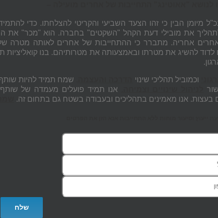
כ"ל מיומן הבין כי זהו הצעד השביעי והקריטי להצלחתו. כדי להתמיד
הליך את מובילי דעת הקהל "השקטים" בחברה. הוא "מכר" את 
רים אחריה. מתברר כי ההתחייבות של אחרים לאותה מטרה של דוד
 לדוד להשיג את מטרתו ובאמצעותה את מטרותיהם. בנו קואליציות 
גון.
גוני
וכמוביל תהליכי שינוי
הדרכה והעצמה
,
שמח תמיד להיות שותף ש
ור
לניהול שינויים וצמיחה
.
אנו תמיד פועלים מעמדה של שותף 
 בעצות. אנו מאמינים בתהליכים ובעבודה בשטח גם בתחום זה.
שמחי
 ייעוץ וסיעור מוחות ללא התחייבות אנא הזן את הפרטים