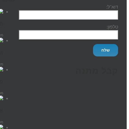
דוא''ל:
חי
טלפון:
מאי 2026
המ
מאי 026
קבל מתנה
מכ
מרץ 026
אסטר
מרץ 026