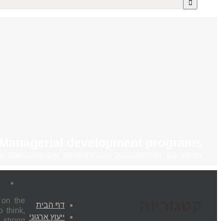
 Managerial development programs
דף ראשי
/
בלוג
/
גיוס והשמת בכירים
,
הדרכה וליווי מנהלים
,
הדרכת מכירות ושרות
,
יעו
 on the
קטגוריות
דף הבית
o think,
ייעוץ ארגוני
 strong