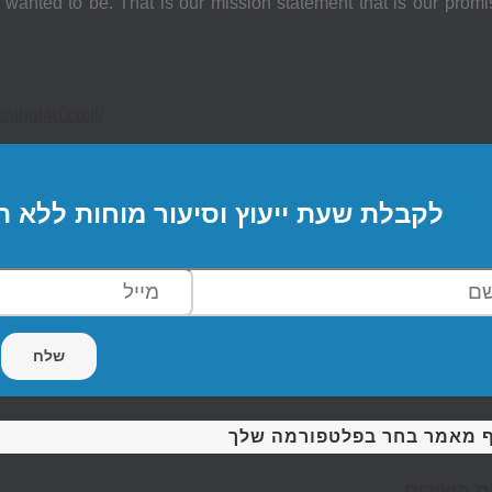
 wanted to be. That is our mission statement that is our promi
nihul4u.co.il/
לקבלת שעת ייעוץ וסיעור מוחות ללא ה
 מאמר בחר בפלטפורמה שלך
 קשורים