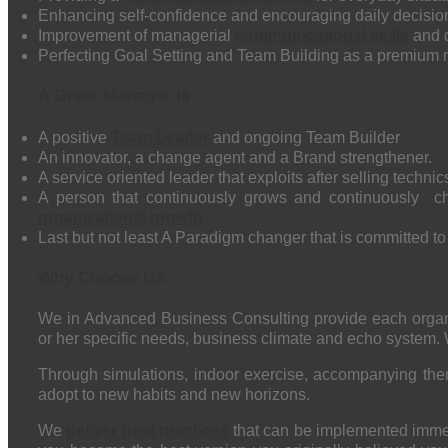
Enhancing self-confidence and encouraging daily decision
Improvement of managerial
communicational skills
and d
Perfecting Goal Setting and Team Building as a premium 
A Great Manager is
A positive
Team Leader
and ongoing Team Builder
An innovator, a change agent and a Brand strengthener.
A service oriented leader that exploits after selling techn
A person that continuously grows and continuously ch
organizational growth
Last but not least A Paradigm changer that is committed 
Why Choose Us
We in Advanced Business Consulting provide each organ
or her specific needs, business climate and echo system. 
Through simulations, indoor exercise, accompanying them 
adopt to new habits and new horizons.
We
deliver best practices
that can be implemented imme