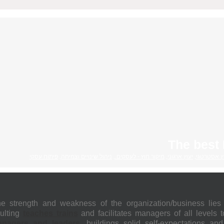
The best
ץ אסטרטגי
,
יעוץ ארגוני
,
מיקור חוץ - לעסקים.
,
ניהול שינויים וצמיחה
,
פיתוח עסקי
strength and weakness of the organization/business lies
ulting
teaches trains
and facilitates managers of all levels t
nagers and leaders
, buildings solid self-expectations and