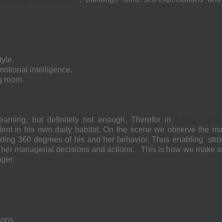
tyle.
otional intelligence.
ng room.
earning, but definitely not enough, Therefor in
Advanced Bu
t in his own daily habitat. On the scene we observe the m
rding 360 degrees of his and her behavior, Thus enabling str
nd her managerial decisions and actions. This is how we make s
ger.
ions