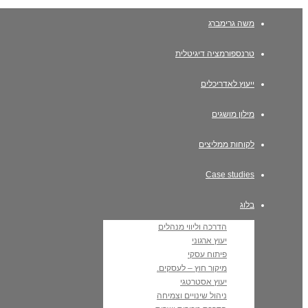
משה גרימברג
טרנספורמציה דיגיטלית
ייעוץ לאדריכלים
מילון מושגים
לקוחות ממליצים
Case studies
בלוג
הדרכה וליווי מנהלים
יעוץ ארגוני
פיתוח עסקי
מיקור חוץ – לעסקים.
יעוץ אסטרטגי
ניהול שינויים וצמיחה