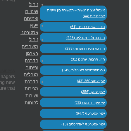
ניהול
אינטליגנציה רגשית – תקשורת בין אישית
שינויים
אפקטיבית (44)
וצמיחה
ייעוץ
גיוס והשמת בכירים (61)
אסטרטגי
הדרכה וליווי מנהלים (528)
ניהול
משברים
הדרכת מכירות ושרות (289)
בארגון
חזון. תרבות. ערכים (31)
הדרכה
ופיתוח
טרנספורמציה דיגיטלית (149)
siness
מנהלים
anagers
יועץ עסקי 360 (43)
הדרכת
ong new
ure that
מכירות
ייעוץ עסקי (356)
ושירות
לקוחות
ימי עיון והרצאות (23)
יעוץ אסטרטגי (647)
יעוץ אסטרטגי לאדריכלים (18)