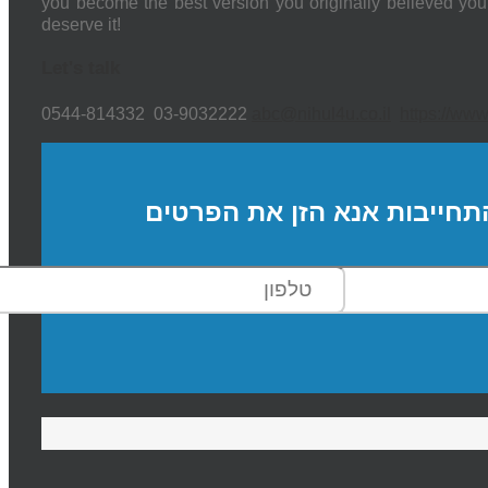
you become the best version you originally believed you
deserve it!
Let's talk
0544-814332 03-9032222
abc@nihul4u.co.il
https://www.
תחייבות אנא הזן את הפרטים