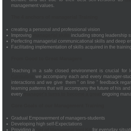
management values.
The 4 anchors of managerial Training
creating a personal and professional vision
Improving
managerial skills
including strong leadership s
Perfecting managerial communicational skills and deep em
Facilitating implementation of skills acquired in the traini
From Good to Great Managers
Teaching in a safe closed environment is crucial for l
Consulting
we accompany each and every manager-studen
interactions and we give them " on line " feedback rega
learning patterns that will accompany the future of his a
every
manager's turns to become a great
ongoing mana
Core Goals of our Management Training
Gradual Empowerment of managers-students
Developing high self-Expectations
Providing a
Set of Managerial tool Kit
for everyday situat