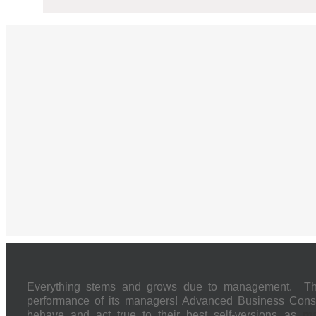
Everything stems and grows due to management. The 
performance of its managers! Advanced Business Cons
behave and act true to their best self-versions as
ma