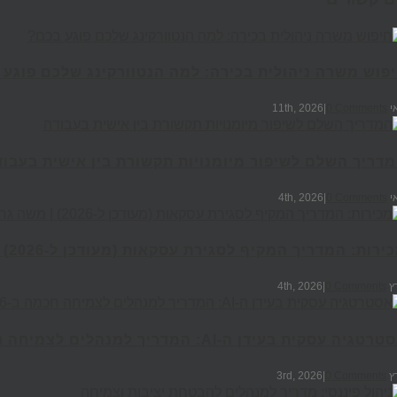
פוש משרה ניהולית בכירה: למה הנטוורקינג שלכם פוגע
11th, 
0 Comments
|
דריך השלם לשיפור מיומנויות תקשורת בין אישית בעבוד
4th, 2
0 Comments
|
ירות: המדריך המקיף לסגירת עסקאות (מעודכן ל-2026) | משה גרימברג
4th, 2
0 Comments
|
טגיה עסקית בעידן ה-AI: המדריך למנהלים לצמיחה חכמה ב-2026
3rd, 2
0 Comments
|