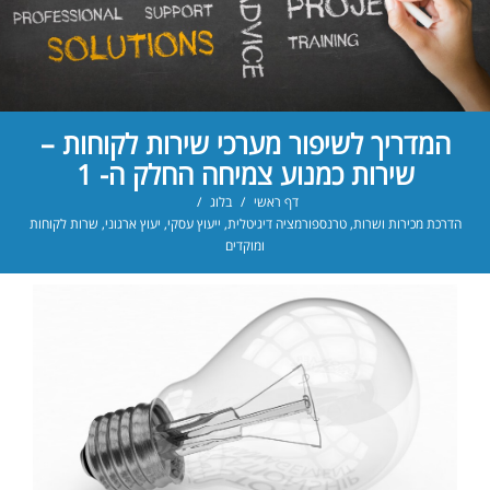
המדריך לשיפור מערכי שירות לקוחות –
שירות כמנוע צמיחה החלק ה- 1
דף ראשי
/
בלוג
/
הדרכת מכירות ושרות
,
טרנספורמציה דיגיטלית
,
ייעוץ עסקי
,
יעוץ ארגוני
,
שרות לקוחות
ומוקדים