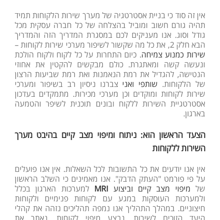
אין זה סוד כי בניית אסטרטגיה של מערך שירות הלקוחות תמיד
תהיה גורם חשוב ומוביל בהצלחה של כל חברה עסקית מכל
גודל וסוג. אנו מעניקים לכם במסגרת המדריך הזה והמדריך
הבא חלק 2, את כל מה שקשור לשיפור מערכי שירות לקוחות –
שירות כמנוע צמיחה
. כיום התחרות על כל לקוח ולקוח הולכת
ונעשה קשה ומאתגרת. כולם מבקשים להקטין את אחוזי
הנטישה, להגדיל את רמת הנאמנות ואת רמת שביעות הרצון
של הלקוחות.
שותפי ואני
צברנו ניסיון רב בשיפור ומערכי
שירות לקוחות ומוקדים וכן מערכי מכירות. מתמקדים בעדכון
אסטרטגיית השירות ללקוח ובונים תוכנית לשיפר והטמעה
בארגון.
הצעד הראשון הוא: ניתוח ומיפוי מצב קיים
בהיבט מערך
השירות ללקוחות
אין אנו יודעים את כל התשובות לכל השאלות. אין אנו פועלים
על פי פורמט "העתק הדבק". אנו מאמינים כי השלב הראשון
של
מיפוי מצב קיים וביצוע
MRI
למערכות הארגון בכלל
ולמערכות העוסקות במגע עם לקוחות פנימיים ולקוחות
חיצוניים. במהלך התהליך אנו נמפה תהליכים נזהה את קהלי
היעד הזוכים לשירות. נבצע מיפוי לקוחות, נאתר את