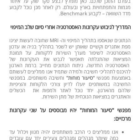
בעולם התוכן שלכם. כאן מומלץ לבצע סקר שוק על איתור
מגמות והתפתחויות בארץ ובעולם. רק לאחר מכן נוכל לקבוע
מדד השוואה – לקבוע Benchmark.
המדריך לגיבוש עקרונות האסטרטגיה אחרי סיום שלב המיפוי
הנתונים שנאספו בתהליך המיפוי וה- MRI שחובה לעשות יציגו
מפת אתגרים וקשיים שאותן יש לשפר בתהליך בניה או עדכון
האסטרטגיה לשיפור מערך השירות ללקוחות. על תמונת
המציאות שהתגלתה תאפשר לגבש את העקרונות של
האסטרטגיה החדשה. ניתוח הנתונים מחייב ברמת הארגון
להיכנס לתהליכי חשיבה ולמידה שתמיד אנו ממליצים לעשותם
באמצעות מפגשי
"סיעור מוחות"
וחשיבה משותפים. במפגשי
החשיבה במשותפים יועלו לדיון צורכי הלקוחות והציפיות
שלהם מהארגון. יחד נוכל לאתר ולמפות את הכשלים
והאתגרים במציאות הנוכחית של מתן השירות.
מפגשי "סיעור המוחות" יהיו מבוססים על שני עקרונות
מרכזיים:
אנו ממליצים כי הרכב משתתפים יהיה מגוון ויכלול עד
כמה שיותר מנהלים ומנהלים צעירים יחד עם עובדים