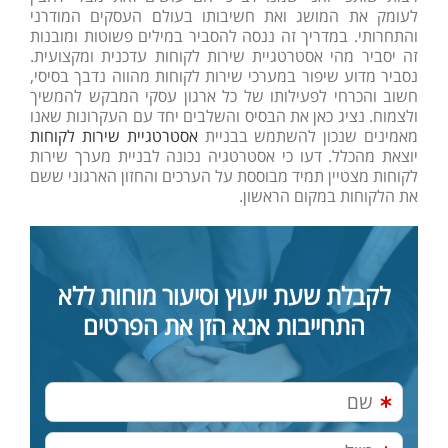
לעומק את המושג ואת חשיבותו בעולם העסקים המודרני
והתחרותי. במדריך זה ננסה להסביר במילים פשוטות ומובנות
זה יסביר מהי אסטרטגיית שירות לקוחות עדכנית ומקצועית.
נסביר מדוע שיפור במערכי שירות לקוחות מהווה נדבך בסיסי,
חשוב והכרחי לפעילותו של כל ארגון עסקי המבקש להמשיך
ולצמוח. נציג כאן את הבסיס והשלבים יחד עם העקרונות שאנו
מאמינים שנכון להשתמש בבניית
אסטרטגיית שירות לקוחות
יוצאת מהכלל. דעו כי אסטרטגיה נכונה לבניית מערך שירות
לקוחות מצטיין תמיד מבוססת על הערכים והחזון הארגוני ששם
את הלקוחות במקום הראשון.
לקבלת שעת ייעוץ וסיעור מוחות ללא
התחייבות אנא הזן את הפרטים