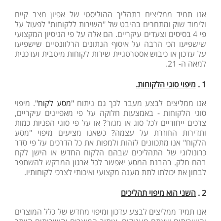
אנו תמיד ממליצים בתהליך ההוליסטי של אפיון מצב קיים
ולימוד שוק ומתחרים בהיבט של "השירות ללקוחות" לפעול על
פי 4 בסיסים וצעדים עיקריים. הם אלה על פי הניסיון המקצועי
שישפיעו הכי הרבה על איסוף הנתונים הרלוונטיים שישפיעו
על עדכון או כיבוש אסטרטגיית שירות לקוחות מיטבית ועדכנית
למאה ה- 21.
1 .
מיפוי סוגי הלקוחות
.
אנו ממליצים לבצע מעבר לכך גם ניתוח
"מסע לקוח"
. מיפוי
סוגי הלקוחות - באמצעות חלוקה על פי מאפיינים עיקריים,
צרכים ייחודיים לכל סוג או מגזר? או על פי סוגי הפניות כמות
ותדירות החוזרת על עצמה? כשאנו מציעים מיפוי "מסע
הלקוח" אנו מתכוונים לזהות ולמפות את כל הדרכים על פי סדר
כרונולוגי של התהליכים שבהם הלקוח החדש או הישן לקח
בהם חלק. בהבנת המסע יאפשר לכל ארגון המבקש להשתפר
לבחון את יכולתו לתת מענה מקצועי ואיכותי לצרכי לקוחותיו.
2 .
השני הוא מיפוי תהליכים
אנו תמיד ממליצים לבצע עדכון ומיפוי מחדש של כלל המוצרים