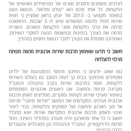
לצרכים משתנים ולסוגים שונים של הפרופילים האישיים של
הלקוחות. כל אחד מהם הוא "עולם ומלואו". הנושא הוצג
במאמר מקצועי ב- 2013 של יונתן בראון שמציין כי חווית
שירות תמיד מדומה ממשולש שיש לו 3 שכבות. הראשונה
מדמה את צרכי הלקוחות וסוגי הלקוחות השונים. השנייה
מדמה את הצורך בזמינות ובפשטות הגעה למוקדי השירות.
האחרונה מסמלת את הצורך לחבר רגשות ויחסים בתהליך.
חשוב כי תדעו שאימוץ תרבות שירות ארגונית מהווה מפתח
מרכזי להצלחה
כמו שאנו יודעים כי החינוך ודפוסי ההתנהגות של ילדינו
מתחילים מהחינוך בבית כך דומה המצב גם בעולם השירות
ללקוחות. חוסר בתרבות שירות בקרב ההנהלה והמנכ"ל
מקרינה פנימה והחוצה. אנו כיועצים ארגוניים המתמחים
בשיפור מערכי שירות לקוחות ומוקדים, ממליצים לאמץ תרבות
ארגונית וערכים המקדשים את המושג "שירות מיטבי" פנימה
אל תוך הארגון והחוצה מול הספקים והלקוחות. בכדי ליצור
שינוי ולאמץ תרבות ארגונית המקדשת שירות יוצא מהכלל
חשוב כי כל אחד מהארגון יהיה מעורב בתהליכי השינוי. החל
מרמת הדירקטוריון, המנכ"ל וההנהלה וכן המנהלים והעובדים
בדרגי הביניים.