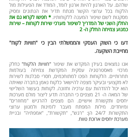
שלהם. על הארגון להיות ארגון לומד, המודד את הפעילות מול
הלקוח בכל ערוצי הקשר מנתח תדיר את הנתונים ומסיק
מסקנות לשם שיפור המענה ללקוחותיו.
* חפשו לקרוא גם את
החלק השני של המדריך לשיפור מערכי שירות לקוחות – שירות
כמנוע צמיחה החלק ה-
2
דעו כי השוק העסקי והממשלתי הבין כי "חוויות לקוח"
מחייבת השקעה.
אנו נמצאים בעידן המקדש את שיפור
"חוויות הלקוח"
כחלק
מרכזי מאסטרטגיה עסקית המקדשת צמיחה בעולמות
תחרותיים. הלקוחות הפכו למתוחכמים, חסרי סבלנות לשירות
לא מקצועי ובעיקר מצפה להישאר כלקוח נאמן בחברה שאיתה
הוא יכול להזדהות עם ערכיה וחזונה. לקוחות בעשור השלישי
של המאה ה- 21 מצפים כי החברה תדע ליצור מולם מערכות
יחסים ותקשורת אישיים. הם מצפים להרגיש "מחוזרים"
ומיוחדים. מילות המפתח מעבר לזמינות ולמגוון ערוצי
התקשרות 24/7 הן: "רגש", "תקשורת", "אמפתיה" ובניית
מערכת יחסים ארוכת טווח
.