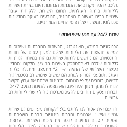
עליכם להכיר מקרוב את המגמות הנהוגות היום בזירת השירות
ללקוחות ברמה העולמית. תחום השירות ללקוחות עובר
שינויים רבים בעשורים האחרונים, הנובעים בעיקר מחדשנות
טכנולוגית ומשינוי של דפוסי החיים המודרניים.
שרות 24/7 עם מגע אישי ואנושי
טכנולוגיות המידע, האינטרנט, הרשתות החברתיות ושיתופיות
המידע חושפות את הלקוחות שלכם למגוון עצום של חוויות
והתנסויות. הם נחשפים לרמות שירות גבוהות במיוחד הגורמות
ללקוחות שלכם לא להסתפק בשירות ממוצע. הלקוח ”החדש
בעשור השלישי של המאה ה- 21“ מתעצב ומתגלה כלקוח
דעתני, תובעני המודע לכוחו. הם עושים שימוש רב בטכנולוגיה
חדישה, בוחרים על פי הנוחות והזמינות שלהם את ערוץ הקשר
הנוח לו מתוך מגוון הערוצים. הוא מצפה לזמינות כמעט 24/7.
חברות ועסקים מחויבים להציג מערכות ניהול קשרי לקוחות רב
ערוציות.
יחד עם זאת אסור לנו להתבלבל: "לקוחות מעדיפים גם שירות
אנושי ואישי". ארגונים וחברות בינוניות חברות משפחתיות
ועסקים קטנים מחויבים לנטר את איכות השירות בערוצים
השונים בכדי להניע תהליכי שיפור המענה לצרכי הלקוחות