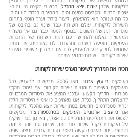
ולמנוע נטישה של הלקוחות למתחרים - עליהן להעניק
ללקוחות שלהן
שרות יוצא מהכלל
. מכשירי הקצה היו זהים?
איכות הרשת והפריסה כמעט זהים והמחירים בגדול היו זהים.
כל מה שנותר הוא להתאמץ וליצור בידול וערך מוסף בתחום
השירות ללקוחות. עולם השירות עבר שינוי גם בהיבט של
מוסדות הממשל השונים. בנוסף המסר עבר גם אל משרדי
הממשלה נאלצו להתיישר עם רמת השירות של החברות
העסקיות. תופעה חשובה ומרעננת לנו כאזרחים. אנו תמיד
שמחים לחלוק ידע ולהעניק לכם את המדריך לשיפור מערכי
שירות לקוחות – שירות כמנוע צמיחה.
הכירו את המדריך לשיפור מערכי שירות לקוחות:
כעוסקים
בייעוץ ארגוני
מאז 2006 מבקשים להעניק לכל
העוסקים בשיפור מיומנויות שירות לקוחות ואף ניהול מוקדי
מכירות - מדריך מקצועי עדכני המציג את היסודות המרכזיים
להצלחת התהליך. ככלל, אנו מאמינים כי אימוץ היסודות הללו
ינחיל סטנדרטים חדשים במתן שירות יוצא מהכלל ללקוחות.
אנו
כיועצים ארגוניים העוסקים בטרנספורמציה
מבקשים
לפשט את התהליכים המרכזיים גם אצלך, בארגון בכדי שיקלו
על הלקוחות לקבל שירות טוב יותר. שירות טוב יותר פנימה
והחוצה. יחד בעבודה קשה נשפר תרבות ערכים וניצור שפה
המקדשת שירות לקוחות יוצא מהכלל. כבעלי חברות ומנכ"לים