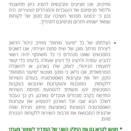
וותיקים. אנו מציעים ומבקשים להציג גיוון מחשבתי
וללמוד מניסיונם של העובדים והמנהלים הצעירים. היה
נכון כי יבוצעו מפגשי חשיבה עם מגוון של לקוחות
שמאד ישמחו לתרום מניסיונם לתהליך.
הצלחתו של כל "סיעור מוחות" מחייב ניהול הדואג
ליצירת מרחב מוגן של שיח פתוח ויצירתי. אנו דואגים
במפגשים שאנו מנהלים כי כל משתתף יהיה רשאי
להביע עמדה ולהציג כל רעיון שעולה בדעתו בלי קשר
למעמדו הניהולי, לוותק שלו בארגון. או להשכלה
הפורמאלית. אנו נדאג כי מתוך מפגשי "סיעור המוחות"
נזקק יחד את עקרונות האסטרטגיה בעולם השירות
ללקוחות. התובנות והעקרונות שיגובשו בעקבות
המפגשים יהוו תשתית להטמעת תפיסת השירות
החדשה בקרב מנהלים ועובדים בארגון. רק כך נעבור
לשלב הבא שבו יוכל הארגון להטמיע את עקרונות
האסטרטגיה המוצעת באמצעות מיתוג ויצירת שפה
ארגונית המבטאת את תרבות השירות ללקוחות הנגזרת
מהם.
* חפשו לקרוא גם את החלק השני של המדריך לשיפור מערכי