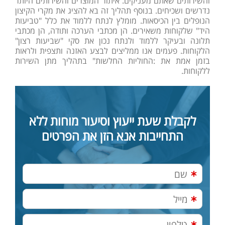
והשירותים שאתם מעניקים. איתור המוצרים והשירותים היותר
נדרשים ושכיחים. בנוסף תהליך זה בא להציג את מקרי הקיצון
הנופלים בין הכיסאות. מומלץ לנתח ללמוד את כלל "טביעות
היד" שלקוחות משאירים. הן מכתבי הערכה ותודה, הן מכתבי
תלונה ובעיקר ללמוד ולנתח נכון את סקי "שביעות רצון"
הלקוחות. פעמים אנו ממליצים לבצע האזנה ותצפית ולראות
בזמן אמת את :החוליות החלשות" בתהליך מתן השירות
ללקוחות.
לקבלת שעת ייעוץ וסיעור מוחות ללא
התחייבות אנא הזן את הפרטים