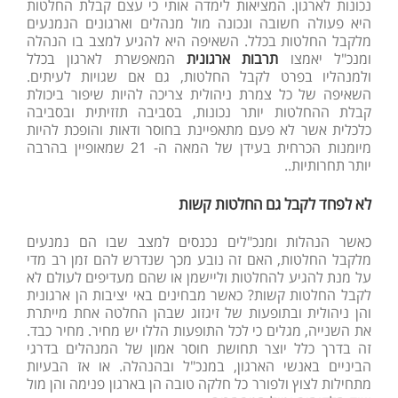
נכונות לארגון. המציאות לימדה אותי כי עצם קבלת החלטות
היא פעולה חשובה ונכונה מול מנהלים וארגונים הנמנעים
מלקבל החלטות בכלל. השאיפה היא להגיע למצב בו הנהלה
ומנכ"ל יאמצו
תרבות ארגונית
המאפשרת לארגון בכלל
ולמנהליו בפרט לקבל החלטות, גם אם שגויות לעיתים.
השאיפה של כל צמרת ניהולית צריכה להיות שיפור ביכולת
קבלת ההחלטות יותר נכונות, בסביבה תזזיתית ובסביבה
כלכלית אשר לא פעם מתאפיינת בחוסר ודאות והופכת להיות
מיומנות הכרחית בעידן של המאה ה- 21 שמאופיין בהרבה
יותר תחרותיות..
לא לפחד לקבל גם החלטות קשות
כאשר הנהלות ומנכ"לים נכנסים למצב שבו הם נמנעים
מלקבל החלטות, האם זה נובע מכך שנדרש להם זמן רב מדי
על מנת להגיע להחלטות וליישמן או שהם מעדיפים לעולם לא
לקבל החלטות קשות? כאשר מבחינים באי יציבות הן ארגונית
והן ניהולית ובתופעות של זיגזוג שבהן החלטה אחת מייתרת
את השנייה, מגלים כי לכל התופעות הללו יש מחיר. מחיר כבד.
זה בדרך כלל יוצר תחושת חוסר אמון של המנהלים בדרגי
הביניים באנשי הארגון, במנכ"ל ובהנהלה. או אז הבעיות
מתחילות לצוץ ולפורר כל חלקה טובה הן בארגון פנימה והן מול