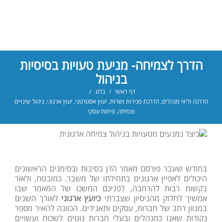
הדרך לצמיחה- מניעת טעויות בסיסיות
בניהול
דף ראשי
/
בלוג
/
הדרכה וליווי מנהלים
,
הדרכת מכירות ושרות
,
יעוץ אסטרטגי
,
יעוץ ארגוני
,
ניהול שינויים
וצמיחה
,
פיתוח עסקי
בחודש שעבר פורסם מאמר הדן בסיבות ובסימנים הראשונים
היכולים לאפיין ארגונים בתחילתו של משבר. כמובטח, ולאור
בקשות רבות להרחבה, לפניכם המשכו של המאמר שבו
אמשיך לחלוק מהניסיון שצברתי
כיועץ ארגוני
לאורך השנים
במגוון רחב של חברות, עסקים ותאגידים. הכוונה להאיר מספר
נקודות שאנו כמנהלים ובעלי חברות נוטים לשכוח ועשויים