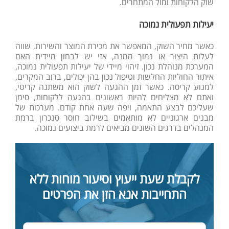
שוק הלקוחות ומול המתחרים.
יעילות תפעולית נמוכה
כאשר מחיר השוק, המאפשר את מכירת המוצר והשירות, שווה
לעלות היצור או נמוך ממנה, אזי יש לבחון מיידית האם
המערכת מנוהלת נכון. זיהוי מיידי של יעילות תפעולית נמוכה,
איתור החוליות החלשות וטיפול נכון בהן יכולים, ברוב המקרים,
למנוע קריסה. כאשר זמן ההגעה לשוק הוא משתנה קריטי,
ואתם לא מצליחים להיות ראשונים בהגעה ללקוחות, סימן
שעליכם לבצע התאמה, ויפה שעה אחת קודם. מערכות של
מבנים ארגוניים לא מותאמים בשילוב חוסר סנכרון ברמת
המנהלים בדרגים השונים מביאים לרמת ביצועים נמוכה.
לקבלת שעת ייעוץ וסיעור מוחות ללא
התחייבות אנא הזן את הפרטים