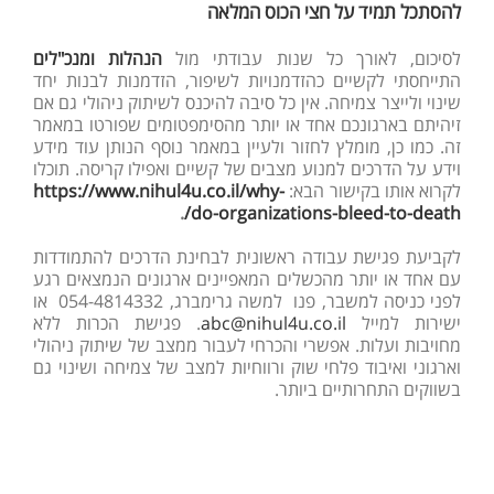
להסתכל תמיד על חצי הכוס המלאה
לסיכום, לאורך כל שנות עבודתי מול
הנהלות ומנכ"לים
התייחסתי לקשיים כהזדמנויות לשיפור, הזדמנות לבנות יחד
שינוי ולייצר צמיחה. אין כל סיבה להיכנס לשיתוק ניהולי גם אם
זיהיתם בארגונכם אחד או יותר מהסימפטומים שפורטו במאמר
זה. כמו כן, מומלץ לחזור ולעיין במאמר נוסף הנותן עוד מידע
וידע על הדרכים למנוע מצבים של קשיים ואפילו קריסה. תוכלו
לקרוא אותו בקישור הבא:
https://www.nihul4u.co.il/why-
.
do-organizations-bleed-to-death/
לקביעת פגישת עבודה ראשונית לבחינת הדרכים להתמודדות
עם אחד או יותר מהכשלים המאפיינים ארגונים הנמצאים רגע
לפני כניסה למשבר, פנו למשה גרימברג, 054-4814332 או
ישירות למייל
abc@nihul4u.co.il
. פגישת הכרות ללא
מחויבות ועלות. אפשרי והכרחי לעבור ממצב של שיתוק ניהולי
וארגוני ואיבוד פלחי שוק ורווחיות למצב של צמיחה ושינוי גם
בשווקים התחרותיים ביותר.