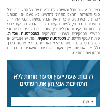
כשכולם עושים הכל וכאשר כולם יודעים את כל התשובות לכל
סוגי השאלות, המצב מתחיל להדאיג. לא פעם אני מופתע
לגלות כי בארגונים וחברות אין הבנה מספקת לגבי האחריות
התאגידית. בנוסף, לעיתים קיים חוסר בהבנה מספקת לגבי
הגדרות התפקיד וההבדלים בין התפקידים השונים. רבים מדי
מבעלי התפקידים בארגון מתעסקים
באסטרטגיה עסקית
,
פיתוח עסקי וחדשנות,
אסטרטגיה שיווקית
ועוד. יש ועובדים או
מנהלים נכנסים לתחומים שלא באחריותם. ללא סמכות בדרך
כלל אין אחריות, אין מיקוד. אנרגיות ומשאבים מתבזבזים
והתוצאות בהתאם.
לקבלת שעת ייעוץ וסיעור מוחות ללא
התחייבות אנא הזן את הפרטים