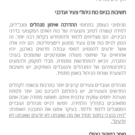
חשיבות בגיוס כוח ניהולי צעיר ועדכני
מניסיוני כעוסק בתחומי
ההדרכה ואימון מנהלים
ומנכ"לים,
למידה קשורה לטיוב והצערה של כוח האדם המקצועי בדרגי
הביניים. הם מצליחים ללמוד ולהתחדש בקלות רבה יותר. זה
הזמן לגייס כוח אדם צעיר ממגוון דיסציפלינות. הם יהיו אלה
אשר יודעים להטמיע דפוסי עבודה חדשים בארגון, יהיו
אחראיים על שיתופי פעולה אסטרטגיים שתומכים בערכי
החברה, ויביאו להתחדשות מתמדת. מבלי לפקפק ולהמעיט
ביתרונותיהם של המנהלים והעובדים הוותיקים, יש חשיבות
להצערת שורות הניהול באופן מתמיד.
מנהלים ועובדים צעירים קרובים יותר בתרבות ובשפה לקהלים
החדשים והצעירים, יש ביכולתם להבינם טוב יותר ולפתח
מערכת יחסים עסקית עדכנית איתם. תאמצו מתודה שבה אתם
מתאהבים בתהליך הלמידה. חפשו לגייס מנהלים ועובדים
המסוגלים ללמוד וללמד. בעיקר אמצו את התובנה האומרת:
"היה נכון כי נחקור תמיד את מה שאנחנו לא יודעים שאנחנו לא
יודעים".
חוסר במיקוד ניהולי