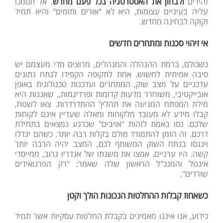
זהירים
ולבחון את האסטרטגיה בכל פעם מחדש
. אל תסמכו
עליה בעיניים עצומות, היא לא "אורים ותומים" והיא תמיד
זקוקה לבחינה מחדש.
אי זיהוי סכנות ומתחרים חדשים
כשכולם, ברמת ההנהלה והמנהלים, מרוצים מדי מעצמם יש
סיבה אמיתית לחשוש. אחת לתקופה הקפידו לנתח נתונים
עדכניים על מצב שוק, המתחרים ועדכנות טכנולוגית באופן
אובייקטיבי, משוחרר מדעות קדומות ופרדיגמות,. שאננות היא
מילת המפתח המניעה את תהליך ההתדרדרות. צאו לשטח,
קבלו מידע לא מעובד מלקוחות ומאלה שעדיין אינם לקוחות
שלכם. נסו באמת לזהות "אויבים" שכרגע נמצאים בתחילת
דרכם. זה הזמן להתמודד מולם בקלות רבה יותר. כשהם יגדלו
וינגסו בנתח השוק המשותף לכם, המצב יהיה הרבה יותר
קשה. היו ערניים. אמצו את משנתו של אנדריו גרוב, ממייסדי
אינטל והמנכ"ל הראשון שלה שאמר: "רק הפרנואידים
שורדים".
כשאחוז קבלות ההחלטות הנכונות הולך וקטן
כידוע, אנו איננו מאמינים בקבלת החלטות עסקיות אשר תמיד