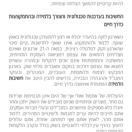
להיות קריטיים להמשך הצלחה וצמיחה.
החשיבות בעדכנות טכנולוגית והצורך בלמידה ובהתמקצעות
כדרך חיים
כשארגון לוקה בהיעדר יכולת או רצון להתעדכן טכנולוגית באופן
שוטף, ללמוד ולהתמקצע ואינו שואף לחדשנות ,קיים סיכוי
שהארגון זקוק לטלטלה רצינית. במאה ה-21 ארגונים שאינם
מצליחים להתאים את עצמם למציאות העסקית התזזיתית,
המשתנה והמתפתחת אינם זוכים להקלות ובמהרה עשויים
למצוא את עצמם דורכים במקום ומאבדים פלחי שוק. בארגון
המבקש לצמוח ולהתפתח, העובדים, המנהלים, ובעיקר
המנכ"ל וההנהלה הבכירה, נדרשים להבין היטב את
חשיבות
הלמידה
המתמדת ואימוצה כדרך חיים.
ההצלחה של אתמול ואולי אף של היום אינן מבטיחות שרידות
גם מחר. מוצרים ופיתוחים שכיום מובילים את השוק ייתכן ומחר
יתגלו כלא מספיקים ומיושנים. כמנכ"לים ובעלי חברות ועסקים,
אתם חייבים להיות ערים למגמות ולשינויים המהירים, ללמוד
אותם מהר, לאמץ אותם ואף לפתחם. אחרת, אתם עלולים
להפוך כהרף עין לבלתי רלוונטיים בשוק בכלל ובקרב הלקוחות
הקיימים בפרט .