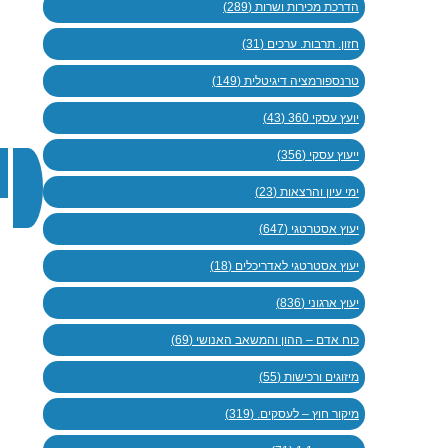
הדרכת מכירות ושרות (289)
חזון. תרבות. ערכים (31)
טרנספורמציה דיגיטלית (149)
יועץ עסקי 360 (43)
ייעוץ עסקי (356)
ימי עיון והרצאות (23)
יעוץ אסטרטגי (647)
יעוץ אסטרטגי לאדריכלים (18)
יעוץ ארגוני (836)
כוח אדם – ההון והמשאב האנושי (69)
מיזוגים ורכישות (55)
מיקור חוץ – לעסקים. (319)