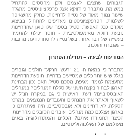
הגבוהים שהציבו לעצמם ולכן מהססים להתחיל
במשימה. מתברר כי דווקא אצל פרפקציוניסטים מתגלה
שיעור נמוך מאוד של נטייה לדחיינות. כחלק מהשאיפה
לשלמות, הפרפקציוניסטים מעדיפים להתחיל בביצוע
מוקדם ככל האפשר. סטיל בספר שלו טוען שהדחיינות
נובעת דווקא מאימפולסיביות - חוסר יכולת להתמיד
בעשייה של דבר אחד, בשל נטייה להסחות דעת מרובות
– שגוברת והולכת.
המודעות לבעיה – תחילת הפתרון
מתברר כי במאה ה- 21 "רעשי הרקע" הולכים וגוברים
בגלל שיש יותר כלים שמסייעים בדחייה. תופעת הדחיינות
מתעצמת לממדי מגיפה, מסכם סטיל. האם נכון מבחינת
הארגון לבחור בקצה השני של סקלת המנהלים? במנהלים
האובססיביים? דעתי האישית כי גם במקרה הנ"ל יש
לשאוף ולאתר את המנהלים והעובדים הנמצאים במרכז
הסקלה. לא דחיינים ולא אובססיביים. היה ואיתרתם כי
בארגון אצלכם כמה מנהלים ועובדים הסובלים מדחיינות,
הכיצד תתמודדו איתם?
הכלים והמתודולוגיה באים
מעולמם של האלכוהוליסטים
.