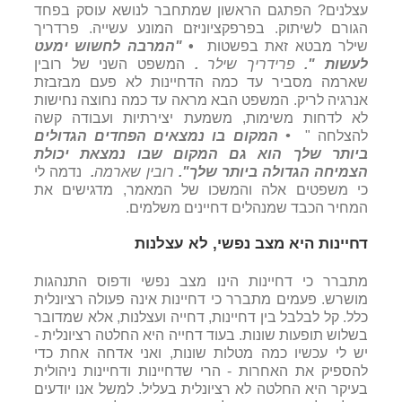
עצלנים? הפתגם הראשון שמתחבר לנושא עוסק בפחד
הגורם לשיתוק. בפרפקציוניזם המונע עשייה. פרדריך
שילר מבטא זאת בפשטות
•
"המרבה לחשוש ימעט
לעשות
".
פרידריך שילר
.
המשפט השני של רובין
שארמה מסביר עד כמה הדחיינות לא פעם מבזבזת
אנרגיה לריק. המשפט הבא מראה עד כמה נחוצה נחישות
לא לדחות משימות, משמעת יצירתיות ועבודה קשה
להצלחה "
•
המקום בו נמצאים הפחדים הגדולים
ביותר שלך
הוא גם המקום שבו נמצאת יכולת
הצמיחה הגדולה ביותר שלך"
.
רובין שארמה
.
נדמה לי
כי משפטים אלה והמשכו של המאמר, מדגישים את
המחיר הכבד שמנהלים דחיינים משלמים.
דחיינות היא מצב נפשי, לא עצלנות
מתברר כי דחיינות הינו מצב נפשי ודפוס התנהגות
מושרש. פעמים מתברר כי דחיינות אינה פעולה רציונלית
כלל. קל לבלבל בין דחיינות, דחייה ועצלנות, אלא שמדובר
בשלוש תופעות שונות. בעוד דחייה היא החלטה רציונלית -
יש לי עכשיו כמה מטלות שונות, ואני אדחה אחת כדי
להספיק את האחרות - הרי שדחיינות ודחיינות ניהולית
בעיקר היא החלטה לא רציונלית בעליל. למשל אנו יודעים