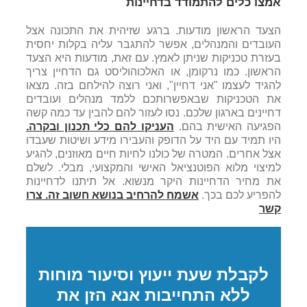
אמצו כלים להתמודד בדחיינות
הצעד הראשון מודעות. ברגע שזיהית את התכונה אצל
העובדים והמנהלים, אפשר להתגבר עליה בקלות יחסית
בעזרת טכניקות שניתן לאמץ. עם זאת, מודעות היא הצעד
הראשון. כמו נרקומן, או האלכוהוליסט גם הדחיין צריך
להגיד לעצמו "אני דחיין", ואני רוצה להילחם בזה. מצאו
את הטכניקות שבאפשרותכם ללמד מנהלים ועובדים
דחיינים בארגון שלכם. נסו לעזור להם להבין עד כמה קשה
הפגיעה האישית בהם.
העניקו להם כלי תכנון ובקרה.
היו תמיד עם היד על הדופק והעבירו מידע ושיטות שעבדו
אצל אחרים. המטרה של כולנו לחיות חיים מאוזנים, להגיע
למיצוי מלוא הפוטנציאל האישי והמקצועי, מבלי. לשלם
את מחיר הדחיינות היקר מנשוא. אל תיתנו לדחיינות
להפריע לכם בכך.
אשמח להרחיב בנושא חשוב זה. צרו
קשר
לקבלת שעת ייעוץ וסיעור מוחות
ללא התחייבות אנא הזן את