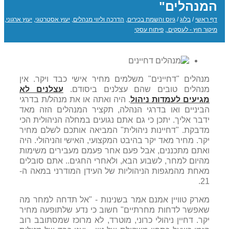
המנהלים"
דף ראשי
/
בלוג
/
גיוס והשמת בכירים
,
הדרכה וליווי מנהלים
,
יעוץ אסטרטגי
,
יעוץ ארגוני
,
מיקור חוץ - לעסקים.
,
פיתוח עסקי
מנהלים "דחיינים" משלמים מחיר אישי כבד ויקר. אין
מנהלים טובים שהם עצלנים ביסודם.
עצלנים לא
מגיעים לעמדות ניהול
. היה ואתה או את מנהל/ת בדרגי
הביניים ואו בדרגי הנהלה, תקציר המנהלים הזה מאד
ידבר אליך. יתכן כי גם אתם נגועים במחלה הניהולית הכי
מדבקת. "דחיינות ניהולית" המביאה אותכם לשלם מחיר
יקר. מחיר מאד יקר בהיבט המקצועי, האישי והניהולי. היה
ואתם מתכננים, אבל פעם אחר פעמם מעבירים משימות
מהיום למחר, לשבוע הבא, ולאחרי החגים.. אתם סובלים
מאחת מהמגפות הניהוליות של העידן המודרני במאה ה-
21.
מארק טוויין אמנם אמר בשנינות - "אל תדחה למחר מה
שאפשר לדחות מחרתיים" חשוב כי נדע שלתופעה מחיר
יקר. דחיין ניהולי כרוני, מוטרד, לא מרוכז שמסתובב רוב