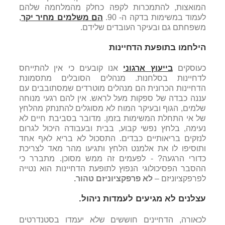
המואצות, להתמכרות לקפה כחלק מהמלחמה שלהם
לעמוד במשימות בדקה ה- 90.
הם משלמים מחיר יקר
,
משפחתם גם ובעיקר העובדים שלידם.
הילחמו בתופעת הדחיינות
כעוסקים
בייעוץ ארגוני
אנו קובעים כי אין להתייחס
לדחיינות בסלחנות. מנהלים הסובלים מתסמונת
הדחיינות הכרונית הם מנהלים מוטרדים שמסתובבים עם
עננה כבדה של ספקות מעל לראש. אין להם רגעי מנוחה
שלמים, הגוף ובעיקר המוח לא מסוגלים להתנתק מהלחץ
של אי התחלת המשימות בזמן. מדובר בסביבת חיים לא
נעימה, בלחץ נפשי קבוע, בבית ובעבודה היכול לגרום
לנזקים בריאותיים כבדים. התסכול לא בריא לאף אחד
ותוסיפו לו את אלמנט הלחץ ותגיעו מהר מאד לצריכת
כדורי הרגעה? - לפעמים זה ממש מסוכן. מתברר כי
ההסבר הפסיכולוגי הנפוץ לתופעת הדחיינות הוא נטייה
לפרפקציוניזם –
לא פרפקציוניזם טהור
.
עצלנים לא מגיעים לעמדות ניהול
.
לכאורה, הדחיינים חוששים שלא יעמדו בסטנדרטים