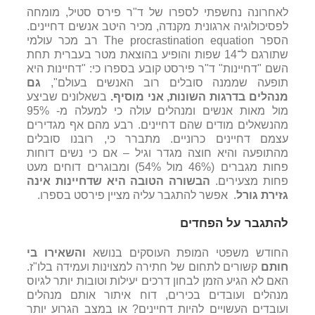
לאחרונה נחשפתי לספרו של ד"ר פירס סטיל, מומחה
לפסיכולוגיה ארגונית מקנדה, מכיר היטב אנשים דחיינים.
הספר The procrastination equation רב מכר עולמי
שתורגם ל־14 שפות והופיע בהוצאת מטר בעברית תחת
השם "דחיינות" ד"ר פירסט קובע בספרו כי: "דחיינות היא
תופעה שממנה סובלים רוב האנשים בעולם",
גם
מנהלים בדרגות השונות, אני מוסיף
.
בשאלונים שביצע
מול מאות אנשים ומנהלים עולה כי למעלה מ- 95%
מהנשאלים מודים שהם דחיינים. רבע מהם אף מגדירים
עצמם דחיינים כרוניים. מתברר כי, רובנו סובלים
מהתופעה והיא חוצה מגדר וגיל – אם כי נשים דוחות
פחות מגברים (46% מול 54%) ומבוגרים דוחים מעט
פחות מצעירים.
הבשורה הטובה היא שדחיינות אינה
גזירת גורל
. אפשר להתגבר עליה מציין פירסט בספרו.
להתגבר על הפחדים
החודש משפטי המופת העוסקים בנושא
והשאירו בי
חותם
קשורים לתחום של חתירה למצוינות ועמידה בלו"ז.
האם לא הגיע הזמן לבחון דרכים יעילות וטובות יותר לגיוס
מנהלים ועובדים בכירים, דוח איתור אותם מנהלים
ועובדים העשויים להיות דחיינים? או במצב הגרוע יותר