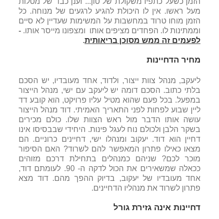
הזמן כשעל כתפיו משקולת של טון... וענן כבד של מטלות
מעל ראשו. אין לו היכולת להגיע לרגעים של מנוחה. כל
הזמן מוחו טרוד במחשבות על המשימות שעדיין לא סיים
וממתינות לו. הפחדים מציפים אותו ומצפונו מייסר אותו.
-
לפעמים זה ממש מסוכן בריאותית
.
מחיר הדחיינות
ליעקב, מנהל צוות ייצור, ולדוד, אחד מעובדיו, יש הסכם
בלתי כתוב. הסכם דומה יש ליעקב עם ישי, מנהל הייצור
במפעל. בכל פעם שהוא מטיל עליו פרויקט, הוא קובע דד
ליין שבוע לפחות לפני התאריך האמיתי. דוד מנהל הייצור
עושה אותו הדבר מול ראש הצוות שלו. כולם מכירים
בשקר הלבן ולכולם נוח לעגל פינות. היחידי שבבסיסו אינו
דחיין הוא דוד. יעקוב ומנהלו ישי, דחיינים כרוניים. הם
מצאו כאילו פתרון המאפשר להם לשרוד? האם הסיפור
מוכר לכם? שניהם כמנהלים בתחילת דרכם מזוהים
ככאלה שמשאירים את הכול לדקה ה- 90. לעומתם דוד,
אחד מעובדיו של יעקוב, בדיוק ההפך מהם. דוד מצא
פתרון לשרוד את מנהליו הדחיינים.
דחיינות אינה גזירת גורל