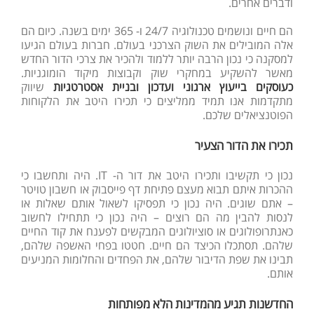
ודברים אחרים.
הם חיים ונושמים טכנולוגיה 24/7 ו- 365 ימים בשנה. כיום הם
אלה המובילים את השוק הצרכני בעולם. חברות בעולם הגיעו
למסקנה כי נכון הרבה יותר ללמוד ולהכיר את צרכי הדור החדש
מאשר להשקיע במחקרי שוק וקבוצות מיקוד הומוגניות.
כעוסקים בייעוץ ארגוני ועדכון ובניית אסטרטגיות
שיווק
מתקדמות אנו תמיד ממליצים כי תכירו היטב את הלקוחות
הפוטנציאלים שלכם.
תכירו את הדור הצעיר
נכון כי תקשיבו ותכירו היטב את דור ה- IT. היה ותחשבו כי
ההכרות איתם תבוא מעצם פתיחת דף פייסבוק או חשבון טויטר
– אתם שוגים. היה נכון כי תפסיקו לשאול אותם שאלות או
לנסות להבין מה הם רוצים – היה נכון כי תתחילו לחשוב
כאנתרופולוגים או סוציולוגים המבקשים לפענח את קוד החיים
שלהם. תסתכלו הכיצד הם חיים. חטטו בפחי האשפה שלהם,
תבינו את שפת הדיבור שלהם, את הפחדים והחלומות המניעים
אותם.
החדשנות תגיע מהמדינות הלא מפותחות