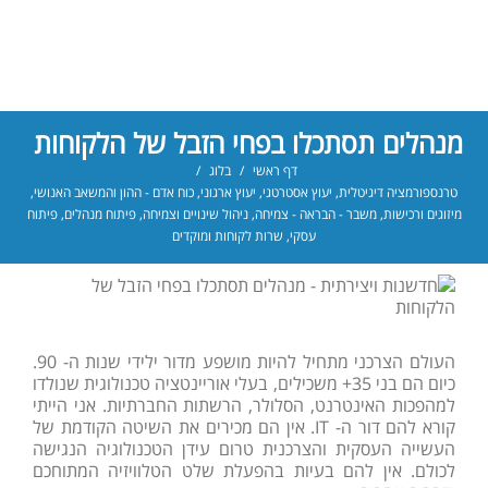
מנהלים תסתכלו בפחי הזבל של הלקוחות
דף ראשי
/
בלוג
/
טרנספורמציה דיגיטלית
,
יעוץ אסטרטגי
,
יעוץ ארגוני
,
כוח אדם - ההון והמשאב האנושי
,
מיזוגים ורכישות
,
משבר - הבראה - צמיחה
,
ניהול שינויים וצמיחה
,
פיתוח מנהלים
,
פיתוח
עסקי
,
שרות לקוחות ומוקדים
העולם הצרכני מתחיל להיות מושפע מדור ילידי שנות ה- 90.
כיום הם בני 35+ משכילים, בעלי אוריינטציה טכנולוגית שנולדו
למהפכות האינטרנט, הסלולר, הרשתות החברתיות. אני הייתי
קורא להם דור ה- IT. אין הם מכירים את השיטה הקודמת של
העשייה העסקית והצרכנית טרום עידן הטכנולוגיה הנגישה
לכולם. אין להם בעיות בהפעלת שלט הטלוויזיה המתוחכם