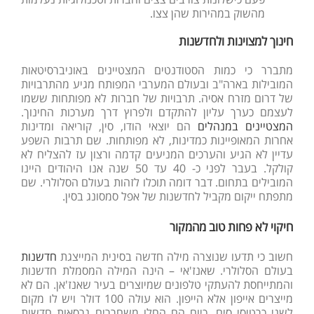
מהשוק במהירות שהן צצו.
חינוך למצוינות ולחדשנות
מתברר כי כמות הסטודנטים המצטיינים באוניברסיטאות
המובילות בארה"ב ובעולם המערבי המפותח מגיע מהתרבויות
של דרום מזרח אסיה. תרבויות של חברות לא מפותחות ששמו
לעצמם כערך עליון להתקדם ולפרוץ דרך מערכות החינוך.
המצטיינים במנהלים
הם יוצאי הודו, סין, קוריאה ומדינות
אחרות המאופיינות כמדינות, לא מפותחות. שם תרבות השפע
עדיין לא הגיע והערכים המניעים קדמה ורצון עז להצליח לא
קולקל. בעבר לפני כ- 40 עד 50 שנה אנו היהודים היינו
המובילים בתחום. דבר דומה תוכלו לזהות בעולם הסלולרי. שם
מתפתח ייקום מקביל לחדשנות של אפל סמסונג בסין.
חיקוי לא פחות טוב מהמקור
חשוב כי תדעו שנוצרה מילה חדשה בסינית המייצגת
חדשנות
בעולם הסלולרי. שאנז'אי – הינה המילה המסמלת חדשנות
והמתייחסת להעתקי טלפונים שמיוצרים בעיר שאנז'אן. הם לא
מייצרים אייפון אלא הייפון. הוא עולה 100 דולר ויש לו מקום
לשני כרטיסי סים. כיום הם החלו משחררים גרסאות חדשות