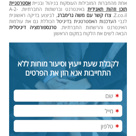
אחת מהחברות המובילות העוסקות בניהול ובניית
אסטרטגיית
תוכן וזהות תאגידית
באינטרנט וברשתות החברתיות. A-2-
Z.co.il.
צרו קשר עם משה גרימברג
, לביצוע בדיקה ראשונית
לגבי
העדכנות האסטרטגית בדיגיטל
הכוללת גם את עולמות
האינטרנט והרשתות החברתיות.
טרנספורמציה דיגיטלית
הבאה לשים את הלקוח במקום הראשון
לקבלת שעת ייעוץ וסיעור מוחות ללא
התחייבות אנא הזן את הפרטים