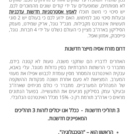
לא מפותחים, שמופעלים על ידי קודים שונים מהמוכרים לכם.
יש סיכוי כי משם תוכלו
לאמץ אסטרטגיות חדשות עדכניות
ובעלות סיכוי טוב למימוש. האם ידוע לכם כי בעולם יש 2 סוגי
תעשיות אינטרנט מקבילות. מנכ"ל גוגל, אריק שמידט, מעמק
הסיליקון בארה"ב מציין כי העולם נשלט על ידי 4 חברות. גוגל,
פייסבוק, אמזון ואפל.
דרום מזרח אסיה מייצר חדשנות
האחרים לדבריו הם שחקני משנה. טעות לא קטנה בידם.
מתברר כי הרשתות החברתיות בסין גדולות מגוגל. עלי באבא,
ענקית האינטרנט והמסחר מסין עומדת לכבוש אפילו את מעוזי
המערב. המציאות לא פעם אחרת ושונה מנקודות ההשקפה
של המנהלים המערביים. מתברר כי כולם מניחים שארה"ב
ובעיקר עמק בסיליקון מניעים את התעשייה. בפועל הנתונים
מראים כי ארה"ב תורמת רק כ- 15% מכלל האינטרנט הגלובלי.
3 תהליכי חדשנות -
ככלל אנו יכולים לזהות 3 תהליכים
המאפיינים חדשנות.
הראשון הוא – "הטכנולוגיה".