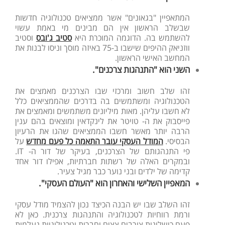
המתאפיין "בגאונים" אשר ממציאים טכנולוגיה חדשות
שבשלב הראשון אין הם מבינים מי באמת עשוי
להשתמש בה. הדוגמה המוכרת היא
סטיב ג'ובס
וסטיב
ווזניאק ההיפים שישבו ב-75 באיזה מוסך וניסו לבנות את
המחשב האישי הראשון.
השני הוא "התנהגות צרכנים".
זהו שלב חשוב ומרכזי שבו הצרכנים מאמצים את
הטכנולוגיה ומשתמשים בה בדרכים שהממציאים כלל
לא חשבו עליהן. מאות מיליונים משתמשים ומאמצים את
פייסבוק את ה- טויטר את לינקדאין ומוצאים בהם ענין
הרבה יותר מאשר חשבו הממציאים שהגו את הרעיון
הבסיסי.
המודל העסקי עובר התאמה כל פעם מחדש
על
פי התנהגותם של הצרכנים, בעיקר של דור ה- IT.
ובמקרים האלה של רשתות חברתיות, אפילו דור אחד
קדימה של ילדים ובני נוער כבר מגיל צעיר.
המאפיין השלישי והאחרון הוא
"העולם העסקי"
.
זהו השלב שבו יש הבנה הכיצד נכון להצמיד מודל עסקי
ורמת רווחיות לטכנולוגיה והתנהגות צרכנית. כאן לא
פעם כישלונות צורבים צצים וחברות וטכנולוגיות נעלמות