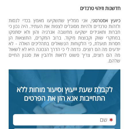
חדשנות וזיהוי טרנדים
כיועץ אסטרטגי
, אני ממליץ שתשקיעו מאמץ בכדי לנסות
ולזהות טרנדים ולהיות מסוגלים לצפות את העתיד. היה נכון כי
חברות ותאגידים ישקיעו מחשבה אנרגיה והון ולא יסתפקו
במחקרי שווק וקבוצות מיקוד. ברוב המקרים, התוצאות הן
חסרות תועלת, כי הלקוחות הנשאלים בתהליכים האלה - לא
יודעים מה הם רוצים. נדמה לי כי הדרך הנכונה היא לא לשאול
מה הם רוצים, צריך פשוט לראות ולהבין את סגנון החיים
שלהם.
לקבלת שעת ייעוץ וסיעור מוחות ללא
התחייבות אנא הזן את הפרטים