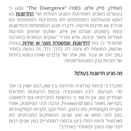
העתידן, מייק וולש, בספרו "The Divergence"
טוען כי
בעשרים השנים האחרונות המנוע העולמי של
החדשנות
בא
דווקא מהעולמות המתפתחים ולא מהמדינות המפותחות כמו
ארה"ב ואו מדינות אירופה. לדבריו מנוע ההתפתחות והחדשנות
צומח בשווקים שבהם אין איזון. שווקים שחווים הפרעות
תמידיות וחוסר יציבות. וולש מגדיר "שווקים הנתונים בהפרעה
מתמדת" כר נוח
לחדשנות שמשפרת מוצר או שירות
בצורה
שהשוק המפותח לא ציפה לה. בדרך כלל, זה נעשה במחיר
נמוך יותר או עבור שוק אחר של צרכנים שאינו נמצא בתלות
של חברות ענק המונופוליסטיות.
מה מניע חדשנות בעולם?
מתברר כי קיימת קורלציה מדהימה בין שוק רגוע שאין בו יותר
מדי הפרעות. לבין הסטגנציה בכמות הרעיונות החדשים
שנולדים שם. אין זה סוד כי הרשתות החברתיות צצו לראשונה
בקוריאה מאתר בשם Fireworld, הרבה לפני הפייסבוק. אתרי
הקנייה הקבוצתית, כמו גרופון, החלו עקב הקניות הקולקטיביות
בסין לפני חמש או שש שנים; המשחקים החברתיים כמו
פארמוויל ודומיו החלו ביפן ונהפכו למסחריים בסין שנים רבות
לפני שזה נהפך לפופולרי בארה"ב".