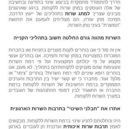
הדרך להתמודד מתמקדת בביצוע שינוי בתודעה ובחשיבה
של אלה העוסקים במתן שרות ללקוחות. ברגע שארגונים
מבינים שצריך
למתג שרות
כתהליכים של ייעוץ הדרכה,
תמיכה מתן עזרה, הם מצליחים לעמעם את תחושת
"המשרת" בעיני נותן השרות.
השרות מהווה גורם החלטה חשוב בתהליכי הקנייה
אין זה סוד כי אנו בוחרים לקנות מוצרים בחנויות ואו בחברות
המוכרות כמצטיינות במתן שרות ותמיכה. אנו בוחרים אנשי
מקצוע על פי יכולתם המקצועית ועל פי רמת השרות
והנעימות שהם מעניקים ללקוחותיהם בתהליך. לא פעם, אנו
בוחרים רופא שיניים לפי רמת השרות? בוחרים "צימר" או
מלון? ועוד. מתברר כי יש קשר ישיר בין התרבות והערכים
הממוקדים ברמת החשיבות של השרות ללקוחות ברמת
החברה או התאגיד לבין דפוסי ההתנהגות של העובדים
במערך השרות ללקוחות.
אתרו את "חבלני השינוי" בתרבות השרות הארגונית
היה והחלטתם להניע שינוי ברמת השרות ללקוחות. מבקשים
לאמץ
תרבות שרות איכותית
ועדכנית הן לעובדים בארגון