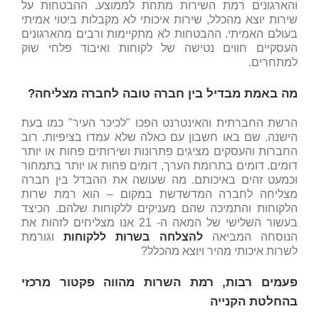
והארגונים רמת השירות מתחת לממוצע. ההבטחות על
שירות יוצא מהכלל, שירות איכותי לא מקבלות ביטוי אמיתי
בעולם האמיתי. ההבטחות לא מתקיימות ורבים מהארגונים
העסקיים חווים נטישה של לקוחות ואיבוד פלחי שוק
למתחרים.
מה באמת מבדיל בין חברה טובה לחברה מצליחה?
הרשת החברתית והאינטרנט הפכו "לכיכר העיר" כמו בעת
הישנה. שם באו חשבון עם כאלה שלא עמדו בציפיות. רוב
החברות והעסקים מציגים פתרונות ושירותים פחות או יותר
דומים. דומים בתרומת הערך, דומים פחות או יותר בתמחור
וכמעט זהים באיכותם. מה שעושה את ההבדל בין חברה
מצליחה לחברה המדשדשת במקום – הוא רמת שרות
הלקוחות והתמיכה שהם מעניקים ללקוחות שלהם. הכיצד
בעשור השלישי של המאה ה- 21 אנו מצליחים לזהות את
הנוסחה המביאה
להצלחה בשרות ללקוחות
וגורמת
לשרות איכותי מהיר ויוצא מהכלל?
פעמים רבות, רמת השרות מהווה פקטור מרכזי
בהחלטת הקנייה