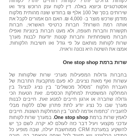
לקוחות גדולים יותר? לקוחות רווחיים יותר? לקוחות
אסטרטגיים וכיוצא באלה. דין לקוח ענק הרוכש ציוד ואו
שירותים בסך של 100 אלף ₪ בחודש שונה מהותית מלקוח
מזדמן שרכש מוצר ב- 4,000 ₪. האם הם אמורים לקבל את
אותה רמת השרות? חברות כרטיסי האשראי, חברות
תקשורת וחברות תעופה, ולא מעט חברות בינוניות ואפילו
חברות משפחתיות וחברות קטנות יודעות לבנות מערך
שרות לקוחות מותאם על פי גודל ואו חשיבות הלקוחות.
אמצו את השיטה היא נכונה וראויה.
שרות ברמת
One stop shop
בחברות גדולות המפעילות מערכי שרות שלקוחות של
עשרות ואף מאות נציגים, לא פעם מתקבעת התרבות של
העברת הלקוח "מסלול מכשולים" בין נציג לנציג? בין
המחלקה המשפטית למחלקת הכספים. זאת הטעות הכי
גדולה שחברה או ארגון חייבים למנוע זאת. חייבים לבנות
מערך שבו כל נציג יודע לתת פתרון שלם ללקוח מבלי
להעבירו "כתפוח אדמה לוהט" בין המחלקות השונות. חייבים
לאמץ שרות ברמת
One stop shop
.
במערך שרות לקוחות
עדכני מקצועי ויעיל דבר כזה לעולם לא יקרה. לשם כך יש
להשקיע במערכת CRM ממוחשבת יעילה, שבה מופיע כל
המידע הרלוונטי ויש תיעוד לכל שיחה והנאמר בה. חובה