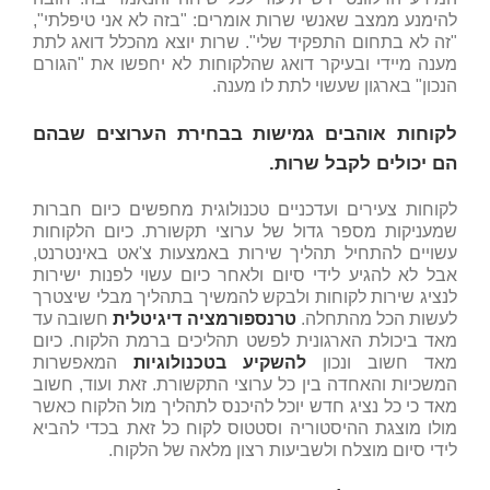
להימנע ממצב שאנשי שרות אומרים: "בזה לא אני טיפלתי",
"זה לא בתחום התפקיד שלי". שרות יוצא מהכלל דואג לתת
מענה מיידי ובעיקר דואג שהלקוחות לא יחפשו את "הגורם
הנכון" בארגון שעשוי לתת לו מענה.
לקוחות אוהבים גמישות בבחירת הערוצים שבהם
הם יכולים לקבל שרות.
לקוחות צעירים ועדכניים טכנולוגית מחפשים כיום חברות
שמעניקות מספר גדול של ערוצי תקשורת. כיום הלקוחות
עשויים להתחיל תהליך שירות באמצעות צ'אט באינטרנט,
אבל לא להגיע לידי סיום ולאחר כיום עשוי לפנות ישירות
לנציג שירות לקוחות ולבקש להמשיך בתהליך מבלי שיצטרך
לעשות הכל מהתחלה.
טרנספורמציה דיגיטלית
חשובה עד
מאד ביכולת הארגונית לפשט תהליכים ברמת הלקוח. כיום
מאד חשוב ונכון
להשקיע בטכנולוגיות
המאפשרות
המשכיות והאחדה בין כל ערוצי התקשורת. זאת ועוד, חשוב
מאד כי כל נציג חדש יוכל להיכנס לתהליך מול הלקוח כאשר
מולו מוצגת ההיסטוריה וסטטוס לקוח כל זאת בכדי להביא
לידי סיום מוצלח ולשביעות רצון מלאה של הלקוח.