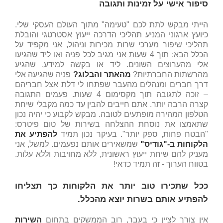
סיפור אישי על זמינות ותגובה
הייתי מבקש לתת לכם "טעימה" מתוך העולם העסקי שלי.
כיועץ ארגוני המניע תהליכי הדרכה ייעוץ אסטרטגי והובלת
תהליכי שיפור מערכי שרות מכירות וניהול, אני מקפיד על
הכלל הבא: תוך 4 שעות אני מגיב לכל פניה ואו ליד שהגיעו
אלי מהערוצים השונים. ליד או בקשה למידע, שהגיע
מהרשתות החברתיות?
מהאתר והבלוג?
פניה שהגיעה אלי
דרך חברים ומנהלים מהעבר שפתחו לי דלת אצל חבריהם
– זוכה לתגובה תוך מקסימום 4 שעות. פעמים התגובה
קצרה הרבה יותר. אתם חייבים להבין עד כמה מקבלי שיחת
הטלפון המהירה מופתעים לטובה. מבקש לקבוע כי יהיה נכון
שתאמצו את נוסחת ההצלחה בשירות של טום פיטרס:
"הבטח פחות, ספק יותר". בעיקר נכון תמיד
להפתיע את
הלקוחות ב-"גודיס"
שמשאירים אותם נפעמים. למשל, אני
מעניק להם שיחת ייעוץ ראשונית, ללא מחויבות וללא עלות.
בטווח הערוך - זה תמיד כדאי!
ככל שתכירו טוב יותר את הלקוחות כך תצליחו
להפתיע אותם בשרות יוצא מהכלל.
אין צורך לציין כי בעבר, רוב הממשקים בתחום
השירות