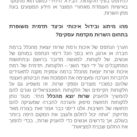
להיתפס בעיני הלקוחות. הבידול היחידי כמעט הוא מתמקד
באישיות העומדת מאחורי המוצר או הידע המוצעים בעת
מתן השרות.
מהו מיתוג ובידול איכותי וכיצד תדמית משופרת
בתחום השרות מקדמת עסקים?
הערך הנתפס של איכות ורמת שרות יוצאת מהכלל ברמת
חברה או ארגון, היא בסך הכל דימוי הנתפס במוחם של
אנשים, של לקוחות. למעשה מדובר ברושם ובתחושות
המתקבלים על ידי הצד השני – הלקוחות. תדמית של רמת
איכות שרות יוצאת מהכלל ברמה עסקית מקנה לתאגידים
ולחברות הערכה ומעצימה את הסמכות ואת הביטחון העצמי
שלהם כמוכרי מוצרים וספקי שרות. זה משפיע גם על
הלקוחות הקיימים ושל הלקוחות הפוטנציאליים וגורם להם
להמשיך ולהעניק
שרות יוצא מהכלל
מחד. מנגד נותן
ללקוחות תחושת סיפוק והערכה לחברה שמעניקה להם
תחושה של חשיבות. וולט דיסני כבר אמר זאת בצורה מאד
מדויקת: "אתה יכול לחלום ולעצב את המקום היפה ביותר
בעולם, אך נדרשים אנשים כדי להעניק שרות.. בכדי להפוך
את החלום שבנית למציאות"