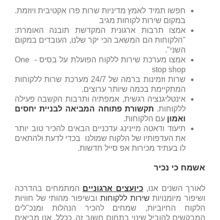
חפשו תמיד לאמץ מדיניות שרות פרו אקטיבית ויוזמת.
במקום שירות לקוחות מגיב
אמצו תרבות ארגונית המקדשת תובנה האומרת:
"הלקוחות הם המשאב הכי יקר שלנו, העובדים במקום
השני".
אמצו מערכת שירות ללקוח הפועלת על בסיס - One
stop shop
שרות וזמינות ברמה של 24/7 מערכת שרות ללקוחות
המתקיימת בכמה שיותר ערוצים.
אינטליגנציה רגשית, אמפתיה ותרבות הקשבה פעילה
ללקוחות.
תקשורת פתוחה המביאה לבניית יחסים
ואמון
עם הלקוחות.
תיעוד ודאטה מיינינג עדכניים הבאים להכיר טוב יותר
את העדפותיו של הלקוח שמולנו בכדי לדעת ולהתאים
לו בעתיד מכירות אפ סייל חדשות.
אשמח כי נכיר
לאורך השנים אנו,
כיועצים ארגוניים
המתמחים בהדרכה
ושיפור מיומנויות
שירות ללקוחות
ובשיפור מהותי של חוויות
הלקוח החיוביות, שמחים להכיר הנהלות ומנכ"לים
המבקשים להוביל שינוי בתחום חשוב זה. ככלל, אנו מביאים