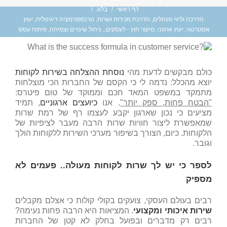
דף ראשי
/
בלוג
/
הדרכה וליווי מנהלים
,
הדרכת מכירות ושרות
,
טרנספורמציה דיגיטלית
,
יעוץ
אסטרטגי
,
יעוץ ארגוני
,
מיקור חוץ - לעסקים.
,
ניהול שינויים וצמיחה
,
פיתוח עסקי
כולם מבקשים לדעת מהי
נוסחת ההצלחה בשירות לקוחות
יוצא מהכלל: נדמה לי כי הקסם של החברות הכי מוצלחות
מתמקד במשפט המאד חכם וממוקד של טום פיטרס:
"הבטח פחות, ספק יותר"
. אנו
כיועצים ארגוניים
, תמיד
מציעים כי נכון שארגון יקבע לעצמו רף של רמת שרות
שמאפשרת ליצור חוויות שרות הרבה מעבר לציפיות של
הלקוחות. כיום, הצורך בשיפור מערכי השירות ללקוחות הולך
וגובר.
לספר כי יש לך שרות לקוחות מעולה.. פעמים לא
מספיק
רבים בעולם העסקי, צועקים בקולי קולות כי אצלם מקבלים
שירות איכותי ומקצועי
. המציאות היא הרבה פחות נעימה?
רבים רק מדברים ובפועל בחלק לא קטן של החברות