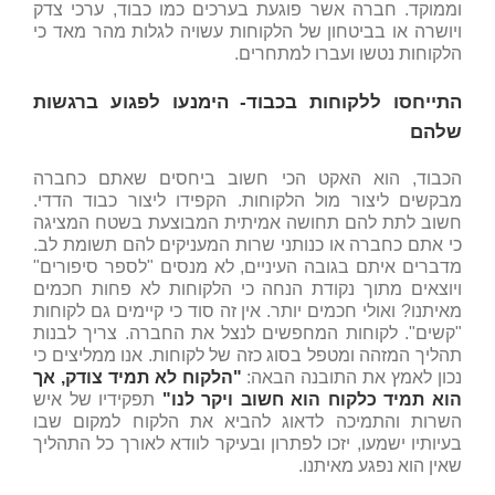
וממוקד. חברה אשר פוגעת בערכים כמו כבוד, ערכי צדק
ויושרה או בביטחון של הלקוחות עשויה לגלות מהר מאד כי
הלקוחות נטשו ועברו למתחרים.
התייחסו ללקוחות בכבוד- הימנעו לפגוע ברגשות
שלהם
הכבוד, הוא האקט הכי חשוב ביחסים שאתם כחברה
מבקשים ליצור מול הלקוחות. הקפידו ליצור כבוד הדדי.
חשוב לתת להם תחושה אמיתית המבוצעת בשטח המציגה
כי אתם כחברה או כנותני שרות המעניקים להם תשומת לב.
מדברים איתם בגובה העיניים, לא מנסים "לספר סיפורים"
ויוצאים מתוך נקודת הנחה כי הלקוחות לא פחות חכמים
מאיתנו? ואולי חכמים יותר. אין זה סוד כי קיימים גם לקוחות
"קשים". לקוחות המחפשים לנצל את החברה. צריך לבנות
תהליך המזהה ומטפל בסוג כזה של לקוחות. אנו ממליצים כי
נכון לאמץ את התובנה הבאה:
"הלקוח לא תמיד צודק, אך
הוא תמיד כלקוח הוא חשוב ויקר לנו"
תפקידיו של איש
השרות והתמיכה לדאוג להביא את הלקוח למקום שבו
בעיותיו ישמעו, יזכו לפתרון ובעיקר לוודא לאורך כל התהליך
שאין הוא נפגע מאיתנו.