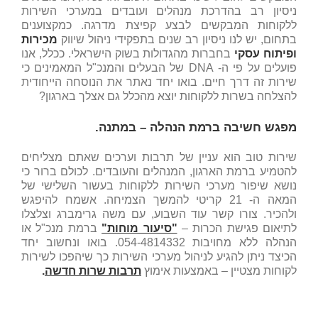
ניסיון רב בהדרכת מנהלים ועובדים במערכי השירות
ללקוחות המבקשים לבצע קפיצת מדרגה. כמקצוענים
בתחום, יש לנו ניסיון רב שנים בתפקידי ניהול שיווק
מכירות
ופיתוח עסקי
בחברות מהגדולות בשוק הישראלי. ככלל, אנו
פועלים על פי ה- DNA של הבעלים והמנכ"ל המאמינים כי
שירות זה דרך חיים. בואו יחד נאתר את הנוסחה הייחודית
להצלחה בשרות ללקוחות יוצא מהכלל גם אצלך בארגון?
מפגש חשיבה ברמת הנהלה – במתנה.
שירות טוב הוא עניין של תרבות וערכים שאתם מצליחים
להטמיע ברמת הארגון, המנהלים והעובדים. לכולם ברור כי
נושא שיפור מערכי השירות ללקוחות בעשור השלישי של
המאה ה- 21 קריטי להמשך הצמיחה. אשמח להיפגש
ולהכיר. צורו קשר עוד השבוע, עם משה גרימברג וצלצלו
לתיאום פגישת הכרות –
"סיעור מוחות"
ברמת מנכ"ל או
הנהלה ללא מחויבות 054-4814332. בואו ונחשוב יחד
הכיצד ניתן להגיע לניהול מערכי השירות כך שיהפכו לשירות
לקוחות מצטיין – באמצעות אימוץ
תרבות שרות חדשה
.