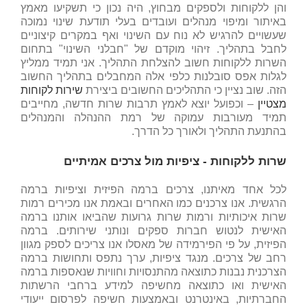
והן ללקוחות ולספקים מבחוץ, היה נכון כי תשקיעו מאמץ
באיתור ומיפוי מנהלים ועובדים בעלי תודעת שינוי נמוכה
שעשויים להרגיש לא נוח עם השינוי ואף במקרים קיצוניים
לחבל בתהליך. זיהוי מוקדם של "חבלני השינוי" בתחום
השרות ללקוחות חשוב להצלחת התהליך. אני תמיד ממליץ
לגלות אפס סובלנות כלפי אלה המחבלים בתהליך החשוב
הזה. שוב נציין כי התהליכים החשובים ביצירת
שירות לקוחות
מצטיין
– וכפועל יוצא לאמץ תרבות שרות חדשה, מחייבים
תמיד מעורבות עמוקה של רמת ההנהלה והמנהלים
בהתנעת התהליך ולאורך כל הדרך.
שרות ללקוחות - ציפיות מול צרכים אמיתיים
לכל אחד מאיתנו, צרכים ברמה הפיזית וציפיות ברמה
הרגשית. אנו צרכנים כמו האחרים ובאמת אנו מכירים רמות
שרות איכותיות ורמות שרות גרועות שהביאו אותנו ברמה
האישית לנטוש חברות ספקים ונותני שירותים. ברמה
הפיזית, על פי הפירמידה של מאסלו אנו צריכים לספק מגוון
רחב של צרכים. מנגד ציפיות, ערך נתפס ותחושות ברמה
הצרכנית נבנות כתוצאה מהתנסויות וחוויות שנאספות ברמה
האישית ואו כתוצאה מחשיפה למידע ברחבי הרשתות
החברתיות, באינטרנט ובאמצעות חשיפה לפרסום ייעודי