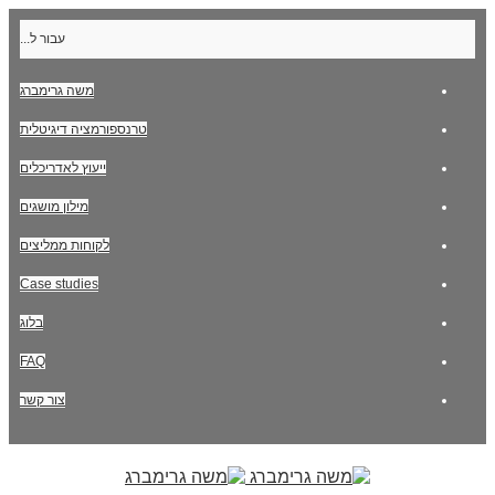
עבור ל...
משה גרימברג
טרנספורמציה דיגיטלית
ייעוץ לאדריכלים
מילון מושגים
לקוחות ממליצים
Case studies
בלוג
FAQ
צור קשר