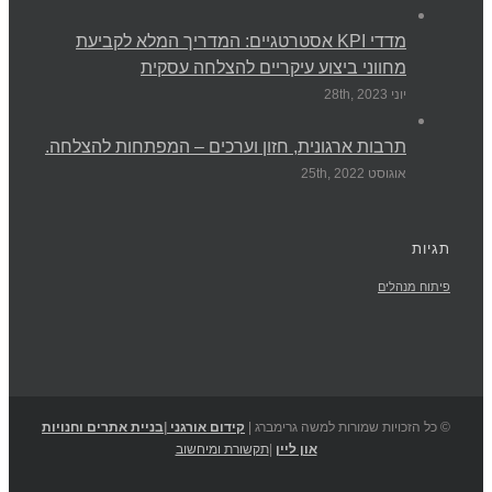
מדדי KPI אסטרטגיים: המדריך המלא לקביעת
מחווני ביצוע עיקריים להצלחה עסקית
יוני 28th, 2023
תרבות ארגונית, חזון וערכים – המפתחות להצלחה.
אוגוסט 25th, 2022
תגיות
פיתוח מנהלים
© כל הזכויות שמורות למשה גרימברג |
קידום אורגני
|
בניית אתרים וחנויות
און ליין
|
תקשורת ומיחשוב