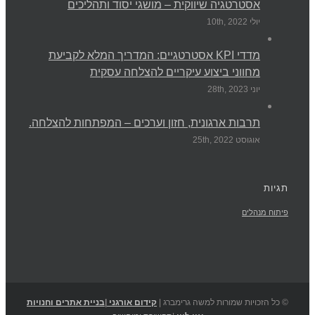
אסטרטגיה שיווקית – מושגי יסוד ותהליכים
יולי 10th, 2022
מדדי KPI אסטרטגיים: המדריך המלא לקביעת
מחווני ביצוע עיקריים להצלחה עסקית
יוני 28th, 2023
תרבות ארגונית, חזון וערכים – המפתחות להצלחה.
אוגוסט 25th, 2022
תגיות
פיתוח מנהלים
© כל הזכויות שמורות למשה גרימברג |
קידום אורגני
|
בניית אתרים וחנויות