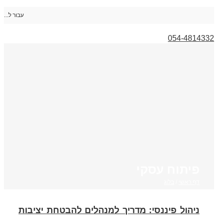
עבור ל...
054-4814332
פיתוח עסקי
דף ראשי
/
בלוג
ניהול פיננסי: מדריך למנהלים להבטחת יציבות