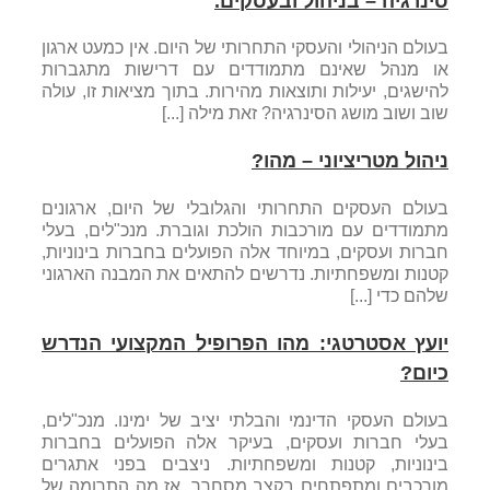
סינרגיה – בניהול ובעסקים.
בעולם הניהולי והעסקי התחרותי של היום. אין כמעט ארגון
או מנהל שאינם מתמודדים עם דרישות מתגברות
להישגים, יעילות ותוצאות מהירות. בתוך מציאות זו, עולה
שוב ושוב מושג הסינרגיה? זאת מילה [...]
ניהול מטריציוני – מהו?
בעולם העסקים התחרותי והגלובלי של היום, ארגונים
מתמודדים עם מורכבות הולכת וגוברת. מנכ"לים, בעלי
חברות ועסקים, במיוחד אלה הפועלים בחברות בינוניות,
קטנות ומשפחתיות. נדרשים להתאים את המבנה הארגוני
שלהם כדי [...]
יועץ אסטרטגי: מהו הפרופיל המקצועי הנדרש
כיום?
בעולם העסקי הדינמי והבלתי יציב של ימינו. מנכ"לים,
בעלי חברות ועסקים, בעיקר אלה הפועלים בחברות
בינוניות, קטנות ומשפחתיות. ניצבים בפני אתגרים
מורכבים ומתפתחים בקצב מסחרר. אז מה התרומה של