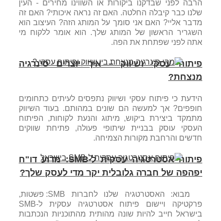
הרבה לפני שבדקנו ביקורות או השווינו מחירים - העין
שלנו כבר קיבלה החלטה. האם זה נראה איכותי? האם זה
מדבר אליי? האם אני סומך על המותג הזה? העיצוב הוא
השגריר הראשון של המותג שלך. הוא אומר ללקוח מי
אתה לפני שפתחת את הפה.
פיתוח עסקי ושיווק – איך יוצרים סינרגיה
מנצחת?
הידעת כי פיתוח עסקי ושיווק נתפסים לעיתים כתחומים
חופפים? אך למעשה הם שונים במהותם. בעוד השיווק
מתמקד ביצירת ביקוש, מיתוג והנעת לקוחות, הפיתוח
העסקי עוסק בבניית שיתופי פעולה, פתיחת שווקים
חדשים והרחבת מקורות הצמיחה.
פיתוח אסטרטגיה עסקית ל-SMB: מדוע דו"ח
יפהפה של חברה גלובלית יקר מדי לעסק שלך?
מבוא: האסטרטגיה שלנו לחברות SMB: פשטות,
פרקטיקה ויישום פיתוח אסטרטגיה עסקית ל-SMB
בישראל חייב להיות שונה מהותית מהתוכניות הנכתבות