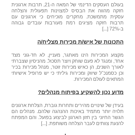
בעולם העסקים הדינמי של המאה ה-21, תרבות ארגונית
חזקה מהווה את הבסיס למצוינות תפעולית והצלחה
עסקית מתמשכת. מחקרים מוכיחים כי ארגונים עם
תרבות חזקה מציגים רמת מעורבות עובדים גבוהה
ב-72% [...]
התכונות של איש/ת מכירות מצליח/ה
מקצוע המכירות הינו מאתגר, מעניין, לא חד-גוני מצד
אחד, ומנגד לא פעם שוחק ויוצר תסכול. מהניסיון שצברתי
לאורך השנים, הן כאיש מכירות זוטר, מנהל מכירות בכיר
וכן כסמנכ"ל שיווק ומכירות גיליתי כי יש פרופיל אישיותי
המתאים לעולם המכירות.
מדוע נכון להשקיע בפיתוח מנהלים?
בעידן של שינויים מהירים ותחרות גוברת, הצלחת ארגונים
תלויה יותר מתמיד באיכות ההנהגה שלהם. מנהלים הם
הגשר החיוני בין חזון הארגון לביצוע בפועל. והם המפתח
להנעת צוותים לעבר הצלחה משותפת. [...]