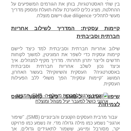
בין שתי האסטרטגיות, בוחן את הגורמים המשפיעים על
ההחלטה, מציג כלים להערכת עלות-תועלת ומספק מדריך
מעשי לתהליכי due diligence ויישום מוצלח.
קיימות עסקית: המדריך לשילוב אחריות
חברתית וסביבתית
שילוב אחריות חברתית וסביבתית למד כיצד ליישם
קיימות עסקית כדי לשפר את המוניטין, למשוך לקוחות
חדשים ולייצר יתרון תחרותי. מדריך מקיף למנהלים. איך
וכיצד נכון לשלב אחריות חברתית וסביבתית
באסטרטגיה? העסקית והשיווקית? בעשור האחרון,
המושג "קיימות עסקית" הפך משולי ללב הפעילות
העסקית.
שיפור ארגוני ל-SMB: כיצד להפוך כאוס
לצמיחה?
עבור מרבית העסקים הקטנים והבינוניים (SMB), "שיפור
ארגוני" נשמע כמו מילה גדולה מדי. זה נשמע כמו פרויקט
יקר, מסורבל ומייגע, ששמור לתאגידים גדולים. אך