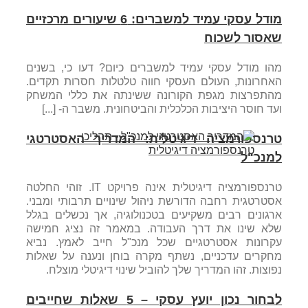
מודל עסקי עמיד למשברים: 6 שיעורים מרכזיים
שאסור לשכוח
מהו מודל עסקי עמיד למשברים כיום? דעו כי, בשנים
האחרונות, העולם העסקי חווה טלטלות חסרות תקדים.
מהתפרצות מגפת הקורונה ששינתה את כללי המשחק
ועד חוסר היציבות הכלכלית והביטחונית. משבר ה- [...]
טרנספורמציה דיגיטלית: המדריך האסטרטגי
למנכ"ל
טרנספורמציה דיגיטלית אינה פרויקט IT. זוהי החלטה
אסטרטגית רחבה הדורשת ניהול שינויים תרבותי ומבני.
ארגונים רבים משקיעים בטכנולוגיה, אך נכשלים בגלל
שלא שינו את דרך העבודה. במאמר זה נציג חמישה
עקרונות אסטרטגיים שכל מנכ"ל חייב לאמץ. נביא
מחקרים עדכניים, נשתף מקרה בוחן ונענה על שאלות
נפוצות. זהו המדריך שלך להוביל שינוי דיגיטלי מוצלח.
לבחור נכון יועץ עסקי – 5 שאלות שחייבים