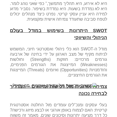
היא לא אירוע, היא תהליך מתמשך," כפי שאני נוהג לומר.
היא לא נמדדת בשעות. היא נמדדת בשיפור. נסביר מדוע
למידה היא עניין עסקי קריטי. נפרט כיצד מנהלים יכולים
לטפח סביבה שתעודד צמיחה אישית ומקצועית.
SWOT היתרונות בשימוש במודל בעולם
הניהולי והשיווקי
מודל ה-SWOT הוא כלי ניהולי ואסטרטגי חיוני, המשמש
לניתוח מקיף של מצב הארגון על ידי בחינה של ארבעה
גורמים מרכזיים: חוזקות (Strengths) וחולשות
(Weaknesses) המייצגות את הגורמים הפנימיים,
והזדמנויות (Opportunities) ואיומים (Threats) המייצגות
את הגורמים החיצוניים.
צמיחה אורגנית מול רכישות ומיזוגים – המדריך
לבחירה נכונה
בעלי עסקים ומנכ"לים עומדים מול החלטה אסטרטגית
קריטית: האם לצמוח באופן אורגני או לבצע מיזוג ורכישה?
כל דרך מציעה יתרונות וסיכונים שונים. מאמר זה משווה