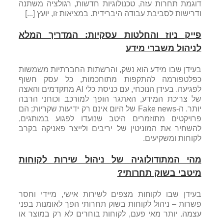
דוגמת תחרות עזה, טכנולוגיות חדשות, רגולציה משתנה
ודרישות לסביבת עבודה היברידית. במציאות זו, יועץ [...]
פייק ניוז והחלטות עסקיות: המדריך המלא
לניהול משברי מידע
בעידן שבו מידע הוא נשק, והרשתות החברתיות משמשות
כפלטפורמה להתקפות מתוחכמות, כל עסק חשוף
לפגיעה. בעידן הנוכחי, עם כניסת כלי AI מתקדמים והאצה
של צריכת המידע, האתגר הופך למורכב וכוחני הרבה
יותר. ה-Fake news של היום אינם רק ידיעות שקריות; הם
פרויקטים מתוזמרים היטב שנועדו לפגוע במותגים,
להשחיר את המוניטין של יריבים ולייצר פאניקה בקרב
לקוחות ומשקיעים.
מהי המתודולוגיה של ניהול שירות לקוחות
מיטבי בשוק תחרותי?
בעידן שבו לקוחות מצפים לשירות אישי, מיידי וחסר
פשרות – ניהול לקוחות בשוק תחרותי הפך לאומנות בפני
עצמה. יותר מאי פעם, לקוחות בוחרים לא רק במוצר או