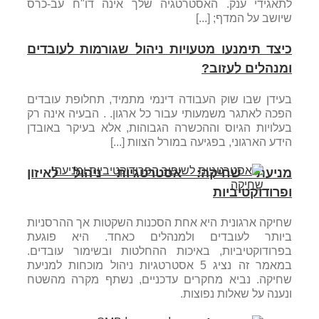
לתאגידי ענק. האסטרטגיה שלך אינה דו"ח עב-כרס
שיושב על המדף; [...]
כיצד תימנעו מטעויות ניהול שגורמות לעובדים
ומנהלים לעזוב?
בעידן שבו שוק העבודה דינמי מתמיד, תחלופת עובדים
הפכה לאתגר משמעותי עבור כל ארגון. . הבעיה אינה רק
בעלויות הגיוס וההכשרה הגבוהות, אלא בעיקר באובדן
הידע הארגוני, בפגיעה במורל הצוות [...]
מניעת שחיקה: אסטרטגיות ניהול לאיזון
ופרודוקטיביות
שחיקה ארגונית היא אחת הסכנות השקטות אך ההרסניות
ביותר לעובדים ולמנהלים כאחד. היא פוגעת
בפרודוקטיביות, באיכות ההחלטות ובשימור עובדים.
במאמר זה נציג 5 אסטרטגיות ניהול מוכחות למניעת
שחיקה. נביא מחקרים עדכניים, נשתף מקרה מהשטח
ונענה על שאלות נפוצות.