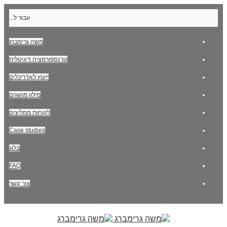
עבור ל...
משה גרימברג
טרנספורמציה דיגיטלית
ייעוץ לאדריכלים
מילון מושגים
לקוחות ממליצים
Case studies
בלוג
FAQ
צור קשר