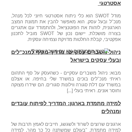
אסטרטגי
מודל SWOT הוא כלי ניתוח אסטרטגי חיוני לכל מנהל,
מנכ"ל ובעל עסק. הוא מאפשר להבין את תמונת המצב
הארגונית, לזהות את הפוטנציאל, ולהתמודד עם אתגרים
בצורה מושכלת. יישום נכון של SWOT מוביל לתכנון
אפקטיבי, קבלת החלטות מדויקת וצמיחה עסקית.
ניהול משברים עסקיים: מדריך מקיף למנכ"לים
ובעלי עסקים בישראל
מבוא: ניהול משברים עסקיים - כשהעסק על סף התהום
ראיתי מנכ"לים בוכים במשרד שלי בחיפה. או אצלם
במשרד עם דלת סגורה ווילונות סגורים. הם שידרו מצוקה
וחוסר אונים. ראיתי בעלי [...]
למידה מתמדת בארגון: המדריך לפיתוח עובדים
ומנהלים
ארגונים שרוצים לשרוד ולשגשג, חייבים לאמץ תרבות של
למידה מתמדת. "בעולם שמשתנה כל כך מהר, למידה