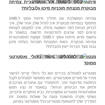
פיתוח עסקי ל-SMB: איך אסטרטגיית צמיחה
מבוקרת מנצחת תוכניות סיכון גלובליות?
צמיחה המשולבת עם תהליך פיתוח עסקי ל-SMB
מתמקד בצמיחה מבוקרת: איך לגדול שלב אחר שלב, איך
לבדוק הנחות לפני השקעה גדולה, ואיך למקסם לקוחות
קיימים לפני שרצים להזדמנויות חדשות. במאמר זה
נחשוף מדוע פיתוח עסקי ל-SMB: זקוקות לאסטרטגיית
צמיחה מבוקרת. כזאת המנצחת תוכניות בעלות סיכון
גבוה מצד חברות ייעוץ גלובליות?
מנטורינג למנהלים: גישור ניהולי ואסטרטגי
ממוקד
מנטורינג למנהלים בכירים הוא כלי ניהולי קריטי לגישור
מהיר על פערים אסטרטגיים. הוא מאפשר למנהלים לקבל
החלטות מדויקות יותר, להתמודד עם אתגרים מורכבים
ולחזק את הביטחון הניהולי. במאמר זה נציג חמש
אסטרטגיות מנטורינג אפקטיביות, נביא מחקרים עדכניים,
נשתף מקרה מהשטח ונענה על שאלות נפוצות. זהו
המדריך שלך להטמעת מנטורינג ככלי אסטרטגי בארגון.