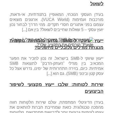
לשאול
בעידן העסקי הנוכחי, המאופיין בתנודתיות, אי-ודאות,
מורכבות ועמימות (VUCA World). ארגונים מוצאים
עצמם בפני אתגרים חסרי תקדים. מהי הדרך לבחור נכון
יועץ עסקי – 5 שאלות שחייבים לשאול? בין אם [...]
ייעוץ שיווקי ל-SMB: מדוע מומחיות מקומית
מנצחת מודלים גלובליים מיושנים?
ייעוץ שיווקי ל-SMB בישראל. זה נכון להכיר את הפער
המכאיב בין מודלי "העתק-הדבק" לתוצאות SMB
אמיתיות. כיום, בזירה התחרותית של ימינו, נדרש אצל כל
עסק קטן ובינוני (SMB). גם הוא [...]
שירות לקוחות: שלבו ייעוץ מקצועי לשיפור
הביצועים
בעידן הדיגיטלי המתפתח, עולם שירות הלקוחות חווה
מהפכה טכנולוגית. כזאת שמחייבת חברות להתאים את
עצמן לציפיות גבוהות יותר ולדרישות מתחדשות. הלקוחות