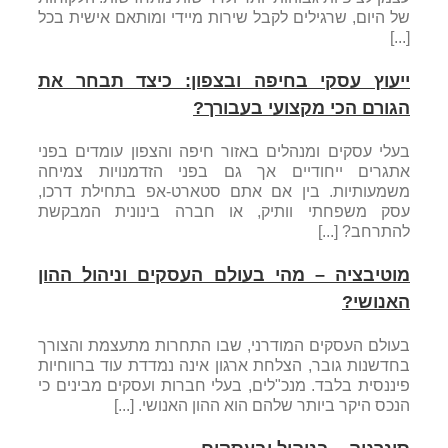
של היום, שרגילים לקבל שירות מיידי ומותאם אישית בכל
[...]
ייעוץ עסקי בחיפה ובצפון: כיצד תבחר את
הגורם הכי מקצועי בעבורך?
בעלי עסקים ומנהלים באזור חיפה והצפון עומדים בפני
אתגרים ייחודיים אך גם בפני הזדמנויות צמיחה
משמעותיות. בין אם אתם סטארט-אפ בתחילת דרכו,
עסק משפחתי וותיק, או חברה בינונית המבקשת
להתרחב? [...]
מוטיבציה – מהי בעולם העסקים וניהול ההון
האנושי?
בעולם העסקים המודרני, שבו התחרות מתעצמת והצורך
בחדשנות גובר, הצלחת ארגון אינה נמדדת עוד ברווחיות
פיננסית בלבד. מנכ"לים, בעלי חברות ועסקים מבינים כי
הנכס היקר ביותר שלהם הוא ההון האנושי. [...]