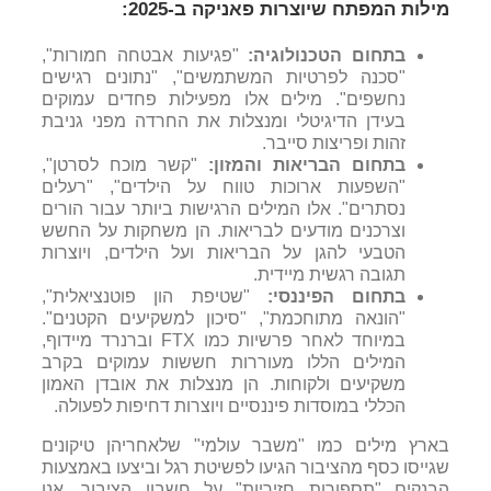
מילות המפתח שיוצרות פאניקה ב-2025:
בתחום הטכנולוגיה:
"פגיעות אבטחה חמורות",
"סכנה לפרטיות המשתמשים", "נתונים רגישים
נחשפים". מילים אלו מפעילות פחדים עמוקים
בעידן הדיגיטלי ומנצלות את החרדה מפני גניבת
זהות ופריצות סייבר.
בתחום הבריאות והמזון:
"קשר מוכח לסרטן",
"השפעות ארוכות טווח על הילדים", "רעלים
נסתרים". אלו המילים הרגישות ביותר עבור הורים
וצרכנים מודעים לבריאות. הן משחקות על החשש
הטבעי להגן על הבריאות ועל הילדים, ויוצרות
תגובה רגשית מיידית.
בתחום הפיננסי:
"שטיפת הון פוטנציאלית",
"הונאה מתוחכמת", "סיכון למשקיעים הקטנים".
במיוחד לאחר פרשיות כמו FTX וברנרד מיידוף,
המילים הללו מעוררות חששות עמוקים בקרב
משקיעים ולקוחות. הן מנצלות את אובדן האמון
הכללי במוסדות פיננסיים ויוצרות דחיפות לפעולה.
בארץ מילים כמו "משבר עולמי" שלאחריהן טיקונים
שגייסו כסף מהציבור הגיעו לפשיטת רגל וביצעו באמצעות
הבנקים "תספורות חזיריות" על חשבון הציבור. אנו