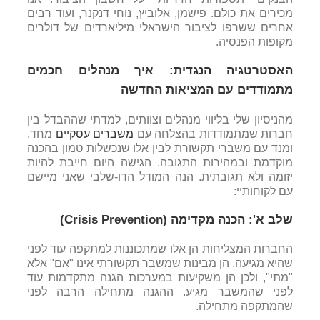
מכירים את כולם. פישמן, אלוביץ, נוחי דנקנר, ועוד רבים
אחרים ששרפו לציבור הישראלי מיליארדים של דולרים
מקופות הפנסיה.
האסטרטגיה הנגדית: איך מנהלים חכמים
מתמודדים עם המציאות החדשה
מהניסיון שלי בליווי מנהלים וצוותים, למדתי שההבדל בין
חברות שמתמודדות בהצלחה עם
משברים עסקיים
מחד,
ומנד עם משברי תקשורת לבין אלו שנכשלות טמון בהכנה
מוקדמת ובמהירות התגובה. הגישה היום חייבת להיות
יזומה ולא תגובתית. הנה המודל הדו-שלבי שאני מיישם
עם לקוחותיי:
שלב א': הכנה מקדימה (Crisis Prevention)
החברות המצליחות הן אלו שמתכוננות למתקפה עוד לפני
שהיא מגיעה. הן מבינות שמשבר תקשורתי אינו "אם" אלא
"מתי", ולכן הן משקיעות במערכות הגנה מתקדמות עוד
לפני שהמשבר מגיע. ההגנה מתחילה הרבה לפני
שהמתקפה מתחילה.