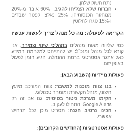
נתח השוק שלהן.
חברות שלא הצליחו להגיב.
60% איבדו מ-20%
ממחזור הכנסותיהן, 25% נאלצו לפטר עובדים
ו-15% סגרו לחלוטין.
הקריאה לפעולה: מה כל מנהל צריך לעשות עכשיו
כמי שליווה מאות מנהלים
בתהליכי שינוי וצמיחה
, אני
קורא לכל מנהל ומנכ"ל: יש להתייחס למלחמת המידע
כאל אתגר אסטרטגי ברמת ההנהלה. הגיע הזמן לפעול
באופן יזום.
פעולות מיידיות (השבוע הבא):
בנו צוות מוכנות למשבר:
צוות המורכב מיועץ
חיצוני, מנהל תקשורת ומומחה טכנולוגי.
הקימו מערכת ניטור בסיסית:
גם אם זה רק
Google Alerts, התחילו לעקוב.
הכינו נרטיב הגנה:
תסריט מוכן לכל תרחיש
אפשרי.
פעולות אסטרטגיות (החודשים הקרובים):