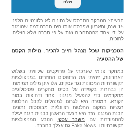
הבעיה? המחקר התבסס על נתונים לא רלוונטיים מלפני
15 שנה, והארגון שפרסם אותו היה חברה דמה שמומנה
על ידי אחד מהמתחרים זאת על פי סברה שלא הצליחו
להוכיח.
הטכניקות שכל מנהל חייב להכיר: מילות הקסם
של ההטעיה
במחקר פנימי שערכתי על פרויקטים שליוויתי בשלוש
האחרונות, זיהיתי את הדפוסים החוזרים במניפולציות
תקשורתיות המכוונות נגד עסקים. אלו אינן מילים תמימות,
הן נבחרות בקפידה על בסיס מחקרים פסיכולוגיים
מתקדמים כדי להפעיל מנגנוני פחד ודחיפות במוח
הקורא. המטרה היא לגרום למנהלים לקבל החלטות
רגשיות במקום החלטות רציונליות מבוססות נתונים.
הבנת המנגנון הזה היא הצעד הראשון בבניית הגנה יעילה
להתמודדות עם
משבר עסקי
הנובע ממניפולציות
תקשורתיות ו- Fake News גם אצלך בחברה.