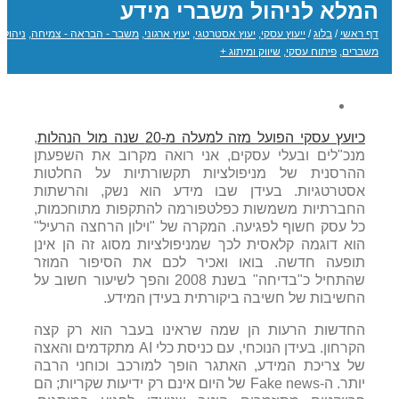
המלא לניהול משברי מידע
דף ראשי
/
בלוג
/
ייעוץ עסקי
,
יעוץ אסטרטגי
,
יעוץ ארגוני
,
משבר - הבראה - צמיחה
,
ניהול
משברים
,
פיתוח עסקי
,
שיווק ומיתוג +
כיועץ עסקי הפועל מזה למעלה מ-20 שנה מול הנהלות
,
מנכ"לים ובעלי עסקים, אני רואה מקרוב את השפעתן
ההרסנית של מניפולציות תקשורתיות על החלטות
אסטרטגיות. בעידן שבו מידע הוא נשק, והרשתות
החברתיות משמשות כפלטפורמה להתקפות מתוחכמות,
כל עסק חשוף לפגיעה. המקרה של "וילון הרחצה הרעיל"
הוא דוגמה קלאסית לכך שמניפולציות מסוג זה הן אינן
תופעה חדשה. בואו ואכיר לכם את הסיפור המוזר
שהתחיל כ"בדיחה" בשנת 2008 והפך לשיעור חשוב על
החשיבות של חשיבה ביקורתית בעידן המידע.
החדשות הרעות הן שמה שראינו בעבר הוא רק קצה
הקרחון. בעידן הנוכחי, עם כניסת כלי AI מתקדמים והאצה
של צריכת המידע, האתגר הופך למורכב וכוחני הרבה
יותר. ה-Fake news של היום אינם רק ידיעות שקריות; הם