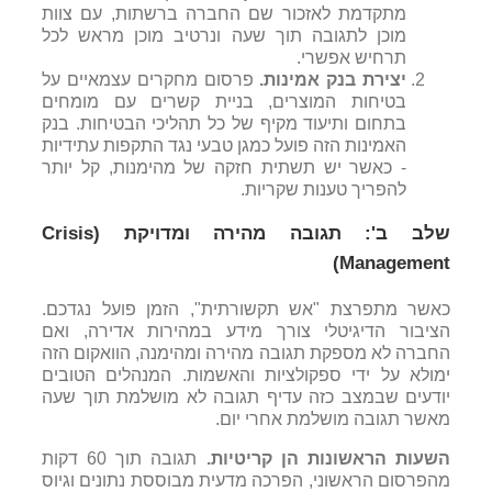
מתקדמת לאזכור שם החברה ברשתות, עם צוות
מוכן לתגובה תוך שעה ונרטיב מוכן מראש לכל
תרחיש אפשרי.
יצירת בנק אמינות.
פרסום מחקרים עצמאיים על
בטיחות המוצרים, בניית קשרים עם מומחים
בתחום ותיעוד מקיף של כל תהליכי הבטיחות. בנק
האמינות הזה פועל כמגן טבעי נגד התקפות עתידיות
- כאשר יש תשתית חזקה של מהימנות, קל יותר
להפריך טענות שקריות.
שלב ב': תגובה מהירה ומדויקת (Crisis
Management)
כאשר מתפרצת "אש תקשורתית", הזמן פועל נגדכם.
הציבור הדיגיטלי צורך מידע במהירות אדירה, ואם
החברה לא מספקת תגובה מהירה ומהימנה, הוואקום הזה
ימולא על ידי ספקולציות והאשמות. המנהלים הטובים
יודעים שבמצב כזה עדיף תגובה לא מושלמת תוך שעה
מאשר תגובה מושלמת אחרי יום.
השעות הראשונות הן קריטיות.
תגובה תוך 60 דקות
מהפרסום הראשוני, הפרכה מדעית מבוססת נתונים וגיוס