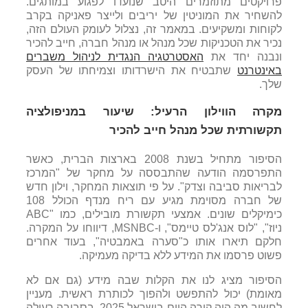
פרויקטים מתוזמרים היטב שנועדו לפגוע במותגים.
להשחיר את המוניטין של יריבים ולייצר פאניקה בקרב
לקוחות ומשקיעים. במאמר זה, נצלול לעומק העולם הזה,
נכיר את הטכניקות שכל מנהל או מנהל חברה, חייב להכיר
ונבנה יחד את
האסטרטגיה הנגדית לניהול משברים
באינטרנט
שתבטיח את הישרדותו וצמיחתו של העסק
שלך.
מקרה הווילון הרעיל: שיעור במניפולציה
תקשורתית שכל מנהל חייב להכיר
הסיפור מתחיל בשנת 2008 בארצות הברית, כאשר
התפרסמה הודעה שהתבססה על מחקר של "המרכז
לבריאות סביבה וצדק". על פי תוצאות המחקר, וילון חדש
של חברה מסוימת מגיע עם ריח מנדף הכולל 108
כימיקלים שונים. אמצעי תקשורת מובילים, כמו "ABC
ניוז", "לוס אנג'לס טיימס", ו-MSNBC, דיווחו על המקרה.
חלקם תיארו אותו כ"סערה באמבטיה", בעוד אחרים
פשוט פרסמו את המידע ללא בדיקה מעמיקה.
הסיפור מציג לנו את הקלות שבה מידע (גם אם לא
מאומת) יכול להתפשט ולהפוך לכותרת ראשית. מעניין
לחשוב מה היה קורה היום בישראל 2025, בסביבה רעילה