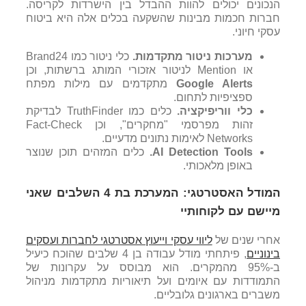
הנכונים יכולים להוות ההבדל בין הישרדות לקריסה.
חברות חכמות מבינות שהשקעה בכלים אלה היא ביטוח
עסקי חיוני.
מערכות ניטור מתקדמות.
כלי ניטור כמו Brand24
או Mention לניטור אזכורי המותג ברשתות, וכן
Google Alerts
מתקדמים עם מילות מפתח
ספציפיות לתחום.
כלי ווריפיקציה.
כלים כמו TruthFinder לבדיקת
זהות מפרסמי "מחקרים", וכן Fact-Check
Networks לאימות נתונים מדעיים.
AI Detection Tools
.
כלים המזהים תוכן שנוצר
באופן מלאכותי.
המודל האסטרטגי: המערכת בת 4 השלבים שאני
מיישם עם לקוחותיי
אחרי שנים של
ליווי עסקי וייעוץ אסטרטגי לחברות ועסקים
בינוניים
, פיתחתי מודל עבודה בן 4 שלבים שהוכח כיעיל
ב-95% מהמקרים. הוא מבוסס על עקרונות של
התמודדות עם איומים ועל תיאוריות מתקדמות מניהול
משברים בארגונים גלובליים.