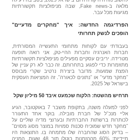
מלאה ב-Fake news, שבה מניפולציות תקשורתיות
מגיעות מכל עבר.
הפרדיגמה החדשה: איך "מחקרים מדעיים"
הופכים לנשק תחרותי
בעבודתי עם לקוחות מתחומי התעשייה המסורתית,
חברות האנרגיה וחברות ההיי-טק, אני רואה תופעה
מטרידה. יריבים עסקיים מפעילים מניפולציות תקשורתיות
מתוזמרות כדי לפגוע בתחרותם. זה כבר לא רק עניין של
הפצת שמועות. מדובר ביצירת נרטיב שקרי מבוסס
"מחקר מדעי" או "נתונים לכאורה". זה המציאות העסקית
בישראל של 2025.
תרחיש מהשטח: הלקוח שכמעט איבד 50 מיליון שקל
לפני למעלה משנה, בתקופת משבר 7 באוקטובר, הגיע
אליי מנכ"ל של חברת מובילה. בוקר אחד התעורר
לכותרות ברשתות החברתיות ובערוצי מדיה שוליים על
"מחקר חדש שמוכיח סכנות סמויות במוצר מסוג מסוים"
– בדיוק הסוג שהחברה שלו מתמחה בו. התוצאות היו
מיידיות: 60% מההזמנות בוטלו תוך 48 שעות, המניה