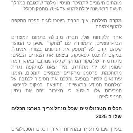
מומחים חיצוניים לתמיכה. הניסיון מלמד שתגובה במהלך
השעה הראשונה יכולה למנוע עד 70% מהנזק הכולל.
מקרה הצלחה.
איך חברת ביוטכנולוגיה הפכה התקפה
למנוף צמיחה
אחד הלקוחות שלי, חברה מובילה בתחום המוצרים
הביו-רפואיים, התמודדה עם "מחקר" שטען כי המוצר
שלהם גורם לא "מספק את הנתונים בצורה אמינה".
במקום להיכנס לפאניקה, ביצענו את הצעדים הבאים:
ניתוח מיידי של מקור המחקר שגילה שמדובר בארגון דמה
שמומן על ידי מתחרה, ומיד יצאנו למתקפה נגדית
מתוחכמת. פרסמנו מחקרים עצמאיים תומכים, הזמנו
עיתונאים לסיור במפעל והפכנו את הסיפור לכתבה על
"מלחמת המידע בתעשייה". התוצאה: במקום להיפגע,
המכירות עלו ב-30% כי הציבור זיהה את ניסיון
המניפולציה.
הכלים הטכנולוגיים שכל מנהל צריך בארגז הכלים
שלו ב-2025
בעידן שבו מידע זז במהירות האור, הכלים הטכנולוגיים