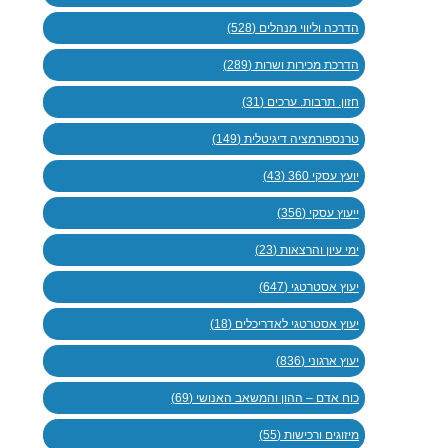
הדרכה וליווי מנהלים (528)
הדרכת מכירות ושרות (289)
חזון. תרבות. ערכים (31)
טרנספורמציה דיגיטלית (149)
יועץ עסקי 360 (43)
ייעוץ עסקי (356)
ימי עיון והרצאות (23)
יעוץ אסטרטגי (647)
יעוץ אסטרטגי לאדריכלים (18)
יעוץ ארגוני (836)
כוח אדם – ההון והמשאב האנושי (69)
מיזוגים ורכישות (55)