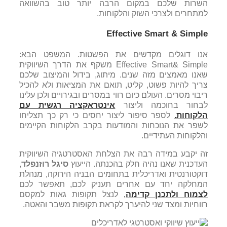
השרות שלכם במקום הרבה יותר טוב בהשוואה
למתחרים ולצרכי השוק והלקוחות.
Effective Smart & Simple
אנו דוגלים מקדשים את הפשטות. המשפט הבא:
Effective Smart& Simple משקף את הדרך השיווקית
שאנו מאמצים מזה שנים. מיתוג, בידול והמיצוב שלכם
צריך להיות פשוט, קליט, תואם את המציאות ולא להכיל
ריבוי מסרים. העולם כיום רווי במסרים ובגירויים ולכן עלינו
לבחור בחוכמה וליצור
אינטראקציה רגשית עם
הלקוחות.
לספר סיפור ליצור יחסים כי רק כך תצליחו
לשפר את הנוכחות והמודעות בקרב הלקוחות הקיימים
והלקוחות העתידיים.
זה יקבע במידה רבה את הצלחת האסטרטגיה השיווקית
העדכנית שאנו נהיה חלק בהכנתה. הייעוץ
סיגל רוזנפלד
,
דוקטורנטית ואדריכלית בתחומים הבניה הירוקה, מנהלת
המחלקה יחד עם אחרים תעניק לכם, תאפשר לכם
לצמוח ולתכנן קדימה
,
לנצל תקופות גאות למקסם
רווחיות ומצד שני להיערך לקראת תקופות משבר והאטה.