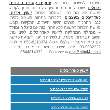
תצטרפו לעשרות רבות של
עסקים קטנים בינוניים
וגדולים
שזכו ליהנות מהניסיון שלנו. זה הזמן לקבוע
פגישה לא מחייבת. בשאלות אודות
ייעוץ ארגוני
לאדריכלים מעצבים
ולחברות בתחום העיצוב לבית.
לגבי התהליך ופורמט הליווי והיעדים, התקשרו וקבעו
פגישת היכרות ראשונה ללא התחייבות עם
סיגל רוזנפלד
– מנהלת המחלקה לייעוץ לאדריכלים,
לשם מתן
תשובות ברורות ומפורטות. לשיחה איתנו, ולקביעת פגישה
עם סיגל רוזנפלד: צלצלו לטל- 053-8218374 או לטל-
03-9032222 פנייה ישירה למשה גרימברג במייל :
abc@nihul4u.co.il
או ישירות לנייד: 0544814332
ייעוץ לאדריכלים
ייעוץ ארגוני לאדריכלים מעצבים ולחברות
תהליכי שינוי וצמיחה לאדריכלים
ליווי וייעוץ אסטרטגי לאדריכלים
תהליכי מיתוג ובידול לאדריכלים