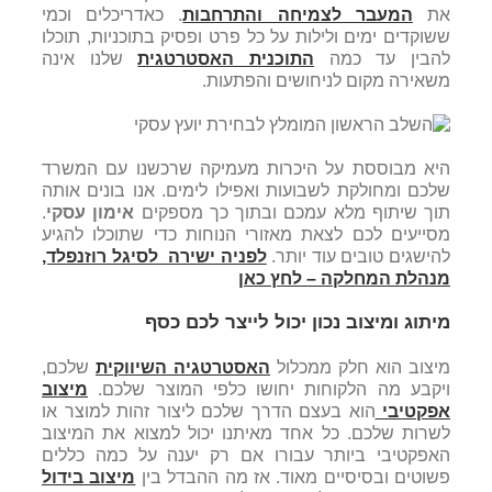
את
המעבר לצמיחה והתרחבות
. כאדריכלים וכמי
ששוקדים ימים ולילות על כל פרט ופסיק בתוכניות, תוכלו
להבין עד כמה
התוכנית האסטרטגית
שלנו אינה
משאירה מקום לניחושים והפתעות.
היא מבוססת על היכרות מעמיקה שרכשנו עם המשרד
שלכם ומחולקת לשבועות ואפילו לימים. אנו בונים אותה
תוך שיתוף מלא עמכם ובתוך כך מספקים
אימון עסקי
.
מסייעים לכם לצאת מאזורי הנוחות כדי שתוכלו להגיע
להישגים טובים עוד יותר.
לפניה ישירה לסיגל רוזנפלד,
מנהלת המחלקה – לחץ כאן
מיתוג ומיצוב נכון יכול לייצר לכם כסף
מיצוב הוא חלק ממכלול
האסטרטגיה השיווקית
שלכם,
ויקבע מה הלקוחות יחושו כלפי המוצר שלכם.
מיצוב
אפקטיבי
הוא בעצם הדרך שלכם ליצור זהות למוצר או
לשרות שלכם. כל אחד מאיתנו יכול למצוא את המיצוב
האפקטיבי ביותר עבורו אם רק יענה על כמה כללים
פשוטים ובסיסיים מאוד. אז מה ההבדל בין
מיצוב בידול