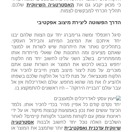
כי מכאן יקבע גם את
האסטרטגיה השיווקית
שלכם.
תהליך הכרחי למבקשים לצמוח.
הדרך הפשוטה ליצירת מיצוב אפקטיבי
סיגל רוזנפלד ומשה גרימברג יחד עם הצוות שלהם יבנו
יחד איתכם את המיצוב המיתוג והבידול העסקי.
בתהליכים נאתר את היתרונות שיש לשרות או למוצר
שאתם מציעים ומה התכונות שלו שאולי מייחדות אותו
מהמתחרים. בשלב השני עלינו לחשוב יחד מה הלקוח
יחפש בבואו לרכוש את המוצר או השרות שגם אתם
מוכרים. על מנת ליצור מיצוב מצוין חייבים להכיר את
הלקוח פוטנציאלי. על מנת לדבר אל הלקוח שלכם בשפתו
ולהציע לו את מה שהוא מחפש. עולם האדריכלות אץ אל
עבר עולם "הבנייה הירוקה" – היו ראשונים להתמקצע בו.
יחד נקדם קודם כל אפיין מהיר בכדי להכיר אותו. נלמד
הכיצד עושים זאת נכון באמצעות קבוצות מיקוד. או על ידי
ראיונות עומק עם לקוחות מהעבר ולקוחות קיימים? לאחר
השלבים האלה נוכל יחד לחשוב ולבנות
אסטרטגיה
שיווקית עדכנית ואפקטיבית
יותר שתמצב את המוצר או