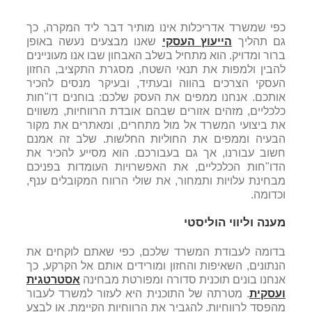
כפי שמשרד אדריכלות אינו מותיר דבר ליד המקרה, כך
גם תהליך
הייעוץ העסקי
שאנו מבצעים נעשה באופן
ברור ומדויק. הוא מתחיל בשלב האבחון שבו אנו מעוניינים
להבין ולמפות את תנאי השטח, מסגרת התקציב, החזון
העסקי הצרכים בהווה ובעתיד, ובעיקר מנסים להכיר
אותכם. אנחנו ממפים את העסק שלכם: בוחנים דו"חות
כלכליים, מזהים אזורים שבהם אובדת הרווחיות, משווים
את ביצועי המשרד אל מול מתחרים, ומאתרים את מקור
הבעיה וממפים את החוליות החלשות. שלב זה אמנם
חשוב עבורנו, אך גם בעבורכם. הוא מסייע להכיר את
הדו"חות הכלכליים, את האפשרויות העומדות בפניכם
מבחינת עלויות ותמחור, את שולי הרווח המקובלים ענף,
וכדומה.
מענה וליווי הוליסטי
בדומה לעבודת המשרד שלכם, כפי שאתם לוקחים את
הנתונים, השאיפות והחזון ומורידים אותם אל הקרקע, כך
אנחנו בונים תוכנית סדורה ומפורטת מבחינה
אסטרטגית
ועסקית
. מטרתה של התוכנית היא לעזור למשרד לעבור
מהפסד לרווחיות. להגביר את הרווחיות הקיימת. או לבצע