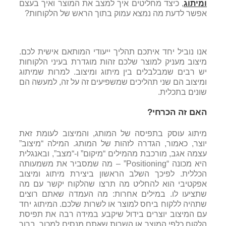
ומיתוג
, כיצד מחליטים איך למצב את המוצר ואיך בעצם
אפשר לדעת מה נמצא עמוק בתוך הראש של הלקוחות?
אנו נוביל יחד איתכם תהליך ייעודי המותאם אישית לכם.
מיצוב מעניק למוצר שלכם זהות מוגדרת בעיני הלקוחות
יש רבים שמבלבלים בין מיתוג ומיצוב. למרות שמיתוג
ומיצוב הם שני תהליכים שמשפיעים זה על זה, למעשה הם
שונים בתכלית.
האם זה הכרחי?
מיתוג עוסק בתפיסה של המותג, והמיצוב לעומת זאת
יוצר, כאמור, הגדרה לזהות של המותג. המילה “מיצוב”
עצמה אגב, מורכבת מהמילים “מיקום” ו-“מצב”, ובאנגלית
היא מכונה “Positioning” – מה שמסביר את משמעותה
הכללית. לפיכך השלב הראשון ביצירת מיתוג ומיצוב
אפקטיבי הוא להחליט מה תרצו שהלקוח יקשר עם מה
שתציעו לו. במילים אחרות: מה העמדה שאתם רוצים
שתהיה ללקוח ביחס למוצר או לשרות שלכם. המיתוג יחד
עם המיצוב יוצרים בידול שיקבע במידה רבה את תפיסת
הלקוח כלפי המוצר או השרות שאתם מנסים למכור. ברור