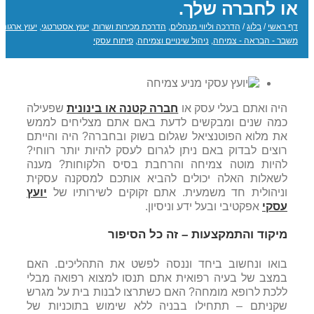
או לחברה שלך.
דף ראשי
/
בלוג
/
הדרכה וליווי מנהלים
,
הדרכת מכירות ושרות
,
יעוץ אסטרטגי
,
יעוץ ארגוני
,
משבר - הבראה - צמיחה
,
ניהול שינויים וצמיחה
,
פיתוח עסקי
היה ואתם בעלי עסק או
חברה קטנה או בינונית
שפעילה
כמה שנים ומבקשים לדעת באם אתם מצליחים לממש
את מלוא הפוטנציאל שגלום בשוק ובחברה? היה והייתם
רוצים לבדוק באם ניתן לגרום לעסק להיות יותר רווחי?
להיות מוטה צמיחה והרחבת בסיס הלקוחות? מענה
לשאלות האלה יכולים להביא אותכם למסקנה עסקית
וניהולית חד משמעית. אתם זקוקים לשירותיו של
יועץ
עסקי
אפקטיבי ובעל ידע וניסיון.
מיקוד והתמקצעות – זה כל הסיפור
בואו ונחשוב ביחד וננסה לפשט את התהליכים. האם
במצב של בעיה רפואית אתם תנסו למצוא רפואה מבלי
ללכת לרופא מומחה? האם כשתרצו לבנות בית על מגרש
שקניתם – תתחילו בבניה ללא שימוש בתוכניות של