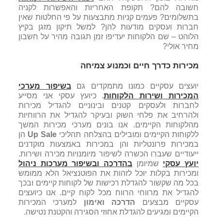
חשובה להם? תקופת האחריות והאפשרות לקניה
בתשלומים? פעמים קניות מתבצעות על פי החלטות שאין
חברות ועסקים מודעות להן? למשל תיקון מזגן בקיץ
הלוהט – שם הלקוחות יעדיפו זמן תגובה מהיר על חשבון
מחיר אולי?
מכירות כדרך חיים וכמנוע צמיחה
יועצים עסקיים כמונו מתמקדים גם
בשיפור מערכי
המכירות ושירות הלקוחות
. כיועץ עסקי אני מסייע
לחברות ולעסקים קטנים ובינוניים להגדיל מכירות
ולהרחיב את פלחי השוק ובעיקר להגדיל את הרווחיות
מהלקוחות הקיימים. אנו בונים מערכי מכירות המשך
ללקוחות הקיימים ומובילים בהצלחה תהליכי
Up Sale
הן
במכירות פרונטליות והן במכירות באמצעות מוקדנים
ייעודיים שעברו הכשרה לשיפור מיומנויות מכירה ושירות.
יועץ עסקי
שמיומן
בהדרכה ובשיפור מערכות ניהול
ומכירות בקלות יוכל לזהות את הפוטנציאל הלא ממומש
בכל מה שקשור להגדלת רכישות של לקוחות קיימים ובכך
להגדיל את מרווחי הרווח מכל לקוח קיים. אנו כיועצים
עסקיים מבצעים
הדרכה ואימון
למערכי המכירות
הקיימים ומגיעים להגדלת אחוזי הסגירה והקטנת נטישה.