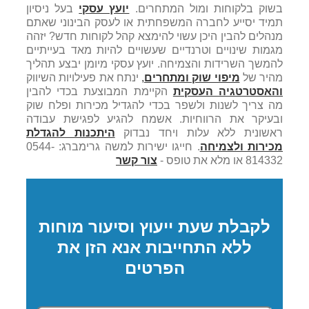
בשוק בלקוחות ומול המתחרים.
יועץ עסקי
בעל ניסיון
תמיד יסייע לחברה המשפחתית או לעסק הבינוני שאתם
מנהלים להבין היכן עשוי להימצא קהל לקוחות חדש? יזהה
מגמות שינויים וטרנדיים שעשויים להיות מאד בעייתיים
להמשך השרידות והצמיחה. יועץ עסקי מיומן יבצע תהליך
מהיר של
מיפוי שוק ומתחרים
,
ינתח את פעילויות השיווק
והאסטרטגיה העסקית
הקיימת המבוצעת בכדי להבין
מה צריך לשנות ולשפר בכדי להגדיל מכירות ופלח שוק
ובעיקר את הרווחיות. אשמח להגיע לפגישת עבודה
ראשונית ללא עלות ויחד נבדוק
היתכנות להגדלת
מכירות ולצמיחה
. חייגו ישירות למשה גרימברג: 0544-
814332 או מלא את טופס -
צור קשר
לקבלת שעת ייעוץ וסיעור מוחות
ללא התחייבות אנא הזן את
הפרטים