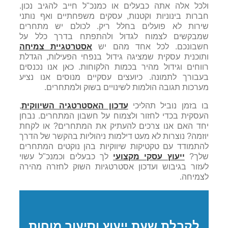
ולכל אלה אתה כבעלים או כמנכ"ל חייב להגיב נכון.
חברות בינוניות וקטנות, עסקים משפחתיים ואף נותני
שירות לא פועלים בחלל ריק. לכולם יש מתחרים
שמבקשים לצמוח לגדול ולהתפתח בדרך כלל על
חשבונכם. לכל אחד מהם יש
אסטרטגיית צמיחה
ותוכנית עסקית שמציגה גידול בנפחי הפעילות, הגדלת
רווחים וגידול מהיר בכמות הלקוחות. כאן אנו נכנסים
בעבורך לתמונה. כיועצים עסקיים מנוסים אנו נציע
מערכות תגובה הולמות לשינויים בשוק ולמתחרים.
בו בזמן נוביל תהליכי
עדכון האסטרטגיה השיווקית
,
העסקית בכדי לחזור ולצמוח על חשבון המתחרים. נבחן
יחד האם אנו צרכים להעתיק את המתחרים? או לקחת
יוזמה? נוצרות לא מעט דילמות ניהוליות בהקשר של הדרך
להתמודד עם טקטיקות שיווקיות בהן נוקטים המתחרים
שלך?
ייעוץ עסקי מקצועי
לך כבעלים וכמנכ"ל עשוי
לעזור בגיבוש ועדכון אסטרטגיות השוק לחזרה מהירה
לצמיחה.
לקבלת שעת ייעוץ וסיעור מוחות