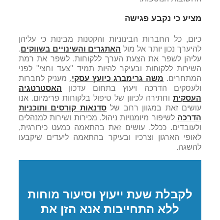
מציע כי נקבע פגישה
כיום, כל החברות הבינוניות והקטנות מבינות כי עליהן
להיערך נכון יותר אל מול
האתגרים והשינויים בשווקים
.
עליהן לשפר את הצעת הערך ללקוחות. לשפר את רמת
השירות ללקוחות ובעיקר להיות תמיד "צעד וחצי" לפני
המתחרים.
משה גרימברג כיועץ עסקי
,
מעניק לחברות
ולעסקים הדרכה ויעוץ בתחום עדכון
האסטרטגיה
העסקית
וחתירה לכיוון של טיפול בלקוחות פרימיום. אנו
עושים זאת במגוון רחב של
סדנאות קורסים ותוכניות
הדרכה
לשיפור מיומנויות ניהול, מכירות ושירות למנהלים
ולעובדים. ככלל, עושים זאת בהתאמה כמעט כירורגית,
לאופי הארגון וצרכיו ובעיקר בהתאמה ליעדים שיקבעו
להשגה.
לקבלת שעת ייעוץ וסיעור מוחות
ללא התחייבות אנא הזן את