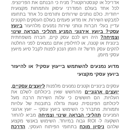
אדריכל או קונסטרוקטור? מניח כי הבנתם את הפרינציפ.
לכל אחד בעולם המודרני עיסוק והתמחות מקצועית
ייחודית. כולם נותנים שירותים ותורמים כל אחד בתחומו
למבקש השירות. אז מדוע פעמים בעולם העסקים הקטנים
עדיין בעלי חברות ונותני שירות נמנעים מלהיעזר
ביועץ
עסקי? ביועץ אירגוני המניע תהליכי הבראה שינוי
וצמיחה?
היה ויש לכם עסק קיים, חברה משפחתית
בינונית או קטנה, או לחילופין אתם נמצאים לפני החלטה
להקים עסק חדש? זה הזמן הנכון לפנות לקבל סיוע מיועץ
עסקי מיומן.
מדוע נמנעים להשתמש בייעוץ עסקי? או להיעזר
ביועץ עסקי מקצועי
עסקים בינוניים וקטנים נמנעים מלפנות
ליועצים עסקיים,
יועצים ארגוניים
מהחשש שאין ביכולתם לשלם את
העלויות. הם חוששים כי עלות השירות הרבה מעל
ליכולתם הפיננסית. טעות גדולה בתובנות של עלויות
ותמורות. מתברר כי השימוש ביועץ עסקי – יועץ ארגוני
המניעים
תהליכי הבראה שינוי וצמיחה
מביא להחזר
השקעה ל- ROI גבוה במיוחד. השימוש באנשי מקצוע
שלהם
ניסיון מוכח
בתחומי הפיתוח העסקי,
הדרכת