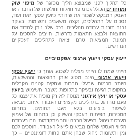
כל תהליך לפני שמבוצע הליך מסוגר של
מיפוי שוק
ומתחרים
הכולל גם מיפוי חוזקות וחולשות של החברה או
העסק המבקש לשכור את שירותיי כיועץ עסקי. זאת ועוד,
נסכים על התהליכים, נקצה משאבים ותשומות ובעיקר
נבנה תוכנית עבודה תהליכית. בכל שלב ניתן למדוד את
התוצאה ולבצע התאמות נדרשות. חייבים להסכים על
תמונת המציאות טרם יציאה לתהליכים העסקיים
הנדרשים.
ייעוץ עסקי וייעוץ ארגוני
אפקטיביים
הייתי שמח לו הייתי מצליח לשכנע אותך כי
ייעוץ עסקי
וייעוץ ארגוני
הינם מסוג אותן ההוצאות וההשקעות,
היותר חכמות שבעלי חברות ועסקים קטנים מקבלים
בתקופות רגיעה ובעיקר בתקופות משבר. השימוש
ביועץ
עסקי או יועץ אירגוני
מנוסה לא רק מוכיח את עצמו כל
פעם מחדש. בתהליכים מקצועיים העבודה איתם מביאה
לשיפור ביצועים בלא מעט תחומים. בתחום
המכירות, הפיתוח העסקי והשיווק וכן בתחום של אימוץ
מערכות ניהול ותפעול הרבה יותר מתקדמות. הם בעבודת
הליווי העסקי שלהם מביאים לייעול העבודה, חוסכים לכם
זמן ותשומות ניהול שבהן אתם פחות דומיננטיים – כך