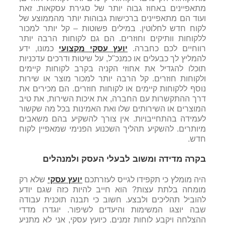
מתאפיינים באחוז גבוה יותר של סגירת עסקאות. זאת
ועוד הם מתאפיינים ברכישות גבוהות יותר מהממוצע של
לקוח חדש לחלוטין. במילים פשוטות – קל יותר למכור
ללקוחות וותיקים וחוזרים. הם גם לקוחות הרבה יותר
רווחיים לכם כחברה.
יועץ עסקי מקצועי
כמונו, ידע
להמליץ לך כבעלים או כמנכ"ל, על שיטות ודרכים עדכניות
תוכלו להגדיל את אחוזי הקניה בקרב לקוחות קיימים
ולקוחות חוזרים. קל הרבה יותר למכור מוצר או שירות
נוסף ללקוחות קיימים או לקוחות חוזרים. הם מכירים את
דרך ההתקשרות עם החברה, את איכות השירות, את טיב
המוצרים או השירותים שלו ואת האמינות בכל מה שקשור
לעמידה בהתחייבויות. אין צורך להשקיע בהם משאבים
מיותרים. להשקיע תהליך השכנוע הפנימי שמאפיין לקוח
חדש.
בקרה מדידה ומשוב לבעלי העסק ולמנהלים
היה מומלץ כי תקפידו לגייס לעזרתכם
יועץ עסקי
שלא רק
מומחה בלתת עצות? הוא חייב להיות כזה שגם יודע
להוביל תהליכים ולבצע. חשוב כי תבנה תוכנית עבודה
שבה יוצגו המשימות והיעדים לשיפור. יוגדרו מדדי
ההצלחה ויקבע לוחות זמנים. כיועץ עסקי, אני לא מתניע