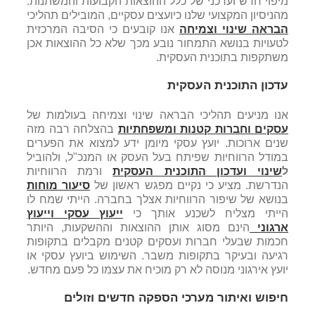
מיפוי חדש ועדכני של כלל ההוצאות הקבועות והמשתנות.
מהניסיון המקצועי שלנו כיועצים עסקיים, המובילים תהליכי
הבראה שינוי וצמיחה
אנו קובעים כי הסיבה המרכזית
לטעויות בנושא התמחור נובע מכך שלא כל ההוצאות אכן
משתקפות בתוכנית העסקית.
עדכון התוכנית העסקית
אנו מניעים תהליכי הבראה שינוי וצמיחה בעולמות של
עסקים וחברות קטנות ומשפחתיות
בהצלחה רבה מזה
שנים ארוכות. יועץ עסקי מיומן ידע למצוא את הפערים
במודל הרווחיות שפיתח בעל העסק או המנכ"ל, ולהוביל
ל
שינוי ועדכון התוכנית העסקית
ורמת הרווחיות
הנדרשת. מציע כי נקיים מפגש ראשון של
סיעור מוחות
בנושא של שיפור הרווחיות אצלך בחברה. הייתי שמח לו
הייתי מצליח לשכנע אותך כי
ייעוץ עסקי וייעוץ
ארגוני
הינם מסוג אותן ההוצאות וההשקעות, היותר
חכמות שבעלי חברות ועסקים קטנים מקבלים בתקופות
רגיעה ובעיקר בתקופות משבר. השימוש ביועץ עסקי או
יועץ אירגוני מנוסה לא רק מוכיח את עצמו כל פעם מחדש.
חיפוש ואיתור מערכי הספקה חדשים וזולים