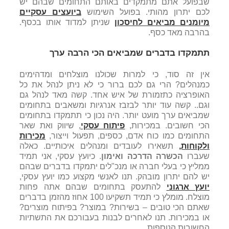
שבפועל אתם מתמקדים באותם התחומים שבהם יש
לכם יתרון מהותי. בפועל השימוש
ביועצים עסקיים
מיומנים מביאים לחיסכון
שניתן למדוד אותו בכסף.
בהרבה מאד כסף.
תתמקדו בדברים שמביאים הכי הרבה ערך
אין זה סוד, כי למרות שכולנו מוצלחים ומדהימים
כמנהלים? הרי גם לכם ברור כי לא ניתן לנהל את כל
האופרציה כתזמורת של איש אחד. קשה מאד לנהל גם
וגם.. קשה עוד יותר לבזבז אנרגיות ומשאבים בתחומים
שמביאים ערך מועט יותר. היה נכון כי תתמקדו בתחומים
הכי חשובים. במכירות,
פיתוח עסקי
, שיווק ואת שאר
התחומים כמו כוח אדם, כספים, תפעול וייצור,
מכירות
ולקוחות,
תשאירו לעובדים ומנהלים איכותיים. כאלה
שעברו
הכשרה הדרכה ואימון
. כיועץ עסקי, אני תמיד
ממליץ כי בעלי חברה או מנכ"לים יתמקדו בדברים שבהם
יש להם יתרון מובהק. תנו לאנשי מקצוע כמו יועץ עסקי,
יועץ ארגוני
להתעסק בתחומים שבהם אתה פחות
מוצלח. מומלץ כי תמיד תשקיעו 100 אחוז מהזמן בדברים
שאתם הכי טובים – בשירות? במוצר? בפיתוח מוצרים?
או במכירות. תנו לאחרים לבנות בעבורכם את התשתיות
החשובות הנוספות.