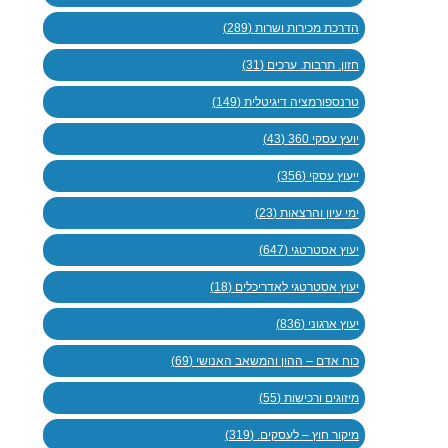
הדרכת מכירות ושרות (289)
חזון. תרבות. ערכים (31)
טרנספורמציה דיגיטלית (149)
יועץ עסקי 360 (43)
ייעוץ עסקי (356)
ימי עיון והרצאות (23)
יעוץ אסטרטגי (647)
יעוץ אסטרטגי לאדריכלים (18)
יעוץ ארגוני (836)
כוח אדם – ההון והמשאב האנושי (69)
מיזוגים ורכישות (55)
מיקור חוץ – לעסקים. (319)