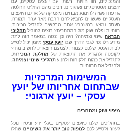
והמנכ"לים, חוו חוויות "רעות" עם יועצים עסקיים, עם
יועצים אסטרטגיים וארגוניים. רבים מהם החליט החלטה
גורפת ושגויה להימנע מבחינה מעמיקה של אותם היועצים
העסקיים שעשויים להביא להם הרבה מאד ערך ותמורה.
העסק נמצא במשבר? אתם מבקשים להגדיל מכירות,
רווחיות ופלח שוק מול המתחרים? רוצים להוביל
תהליכי
הבראה
שינוי וצמיחה? היה וכן ננסה במאמר הזה לתת
מידע רלוונטי לגבי הדרך שבו
יועץ עסקי
מיומן יכול לסייע
לבית העסק שלכם לצמוח, לצמצם הוצאות, לחשוב מחוץ
לקופסה ולהגדיל את התוצאות של
מחלקת המכירות
,
להגדיל את כמות הלקוחות ולהניע
תהליכי שינוי וצמיחה
.
ולהגדיל את הרווחיות.
המשימות המרכזיות
שבתחום אחריותו של יועץ
עסקי – יועץ ארגוני
:
מיפוי שוק ומתחרים
בתהליכים שלנו כיועצים עסקיים בעלי ידע וניסיון נוכל
לעזור ולסייע לכם
למפות טוב יותר את השינויים
שחלו