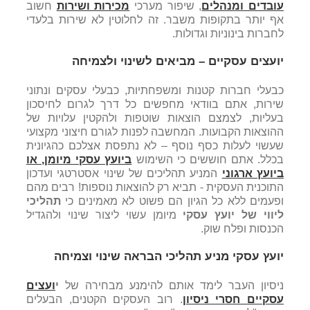
עובדים ומנהלים
, שיפור מערכי
מכירות ושירות
חשוב
אף יותר בתקופות משבר. זה לחלוטין לא שירות בלעדי
לחברות בינוניות וגדולות.
יועצים עסקיים – מביאים לשינוי ולצמיחה
כבעלי חברות קטנות ומשפחתיות, כבעלי עסקים ונתוני
שירות, אתם בוודאי מחפשים כל דרך לגרום לחיסכון
בעליות, לצמצם הוצאות שוטפות ולהקטין עלויות של
ההוצאות הקבועות. המחשבה לפנות לגורם חיצוני מקצועי
שעשוי לעלות כסף נוסף – לא נתפסת אצלכם כהגיונית
בכלל. אתם חוששים כי השימוש
ביועץ עסקי מיומן, או
ביועץ ארגוני
המניע תהליכים של שינוי אסטרטגי ועדכון
התוכנית העסקית - תביא רק להוצאות נוספות! רבים מהם
ופעמים ללא כל הגיון הם פשוט לא מאמינים כי
תהליכי
ליווי של יועץ עסקי
מיומן עשוי ליצור שינוי ולהגדיל
הכנסות ופלח שוק.
יועץ עסקי מניע תהליכי הבראה שינוי וצמיחה
ניסיון העבר לימד אותם להימנע מבחירה של
י
ועצים
עסקיים חסרי ניסיון
. רוב העסקים הקטנים, הבעלים