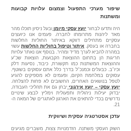
שיפור מערכי התפעול וצמצום עלויות קבועות
ומשתנות
היה ותדעו לבחור
יועץ עסקי מיומן
ובעל ניסיון תוכלו מהר
מאד ליהנות מתרומתו לחברה. פעמים אנו כיועצים
עסקיים מתחילים דווקא באיתור החוליות החלשות
בחברה או בעסק.
איתור וטיפול בחוליות החלשות
עשוי
במהרה להביא לערך מדיד ומהיר. בנוסף אנו נאתר עלויות
חריגות הן בתחום ההוצאות הקבועות, הוצאות שכ"ע
וההוצאות המשתנות כמו תקשורת, כיבוד, נסיעות דלק
וכיו"ב. כבעלים וכמנכ"ל בדרך כלל אתם עסוקים בשוטף.
עסוקים במלחמת הקיום, ופעמים לא מספיקים להגיע
לטפל בנושאים האחרים, החשובים לא פחות להצלחה.
יועץ עסקי – יועץ אירגוני
יבחן גם את תהליכי העבודה,
יבדוק יעילות ניהולית ותפעולית וימליץ לבצע שינויים
נדרשים בכדי להתאים את הארגון לאתגרים של המאה ה-
21.
עדכן אסטרטגיה עסקית ושיווקית
השוק העסקי משתנה. הזדמנויות צצות, משברים מגיעים