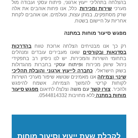
בהצלחה בתהליכי ייעוץ ארגוני, פיתוח עסקי ועבודה מול
מערכי
שירות ומכירות
. כלל, אנו פחות אוהבים את אלה
שרק מסתפקים, במתן עצות, ונעלמים. אנו אוהבים לקחת
אחריות על היישום בשטח.
מפגש סיעור מוחות במתנה
רק כך אנו מבטיחים הצלחה ארוכת טווח
בהדרכות
בסדנאות ובקורסים
שאנו מעבירים עובדים ומנהלים
בתחומי השירות והמכירות. יש לנו ניסיון רב בתפקידי
ניהול שיווק מכירות
ופיתוח עסקי
בחברות מהגדולות
בשוק הישראלי.
כחברה לייעוץ ארגוני והובלת תהליכי
שינוי וצמיחה
אנו מאמינים שנושא שיפור מערכי השירות
לקוחות קריטי להמשך הצמיחה. אשמח להיפגש
ולהכיר.
צורו קשר
עם משה
וצלצלו לתיאום
מפגש סיעור
מוחות במתנה
ללא מחויבות 0544814332.
לקבלת שעת ייעוץ וסיעור מוחות