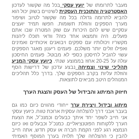
מעבר לתרומתו של
יועץ עסקי
בכל מה שקשור לעדכון
האסטרטגיה והתוכנית העסקית
לשינויים בשוק יכול הוא
להביא לתרומה גדולה בכל מה שקשור לטיוב ושיפור
מערך הספקים והוזלת תשומות. חפשו תמיד יועצים
עסקיים שיש להם היכרות עם שוק המטרה שבו אתם
פועלים. היה ותמצאו אחד כזה? וודאי תוכלו ליהנות
מקשריו ויכולותיו עם ספקים ויבואנים איכותיים ואמינים
ואפילו זולים יותר משלכם. פעמים ריענון מאגר הספקים
עשוי להוביל לחיסכון כספי לא מבוטל. פעמים החיסכון
עולה על 20-25 אחוז בממוצע שנתי.
כיועץ עסקי המניע
תהליכי שינוי וצמיחה
נבצע עדכון של דרישות הסף
והוזלת עליות בקרב הספקים שלך. בדרך כלל תהליכים
המנוהלים היטב מביאים לתוצאות.
חיזוק המיתוג והבידול של העסק והצגת הערך
מיתוג ובידול ויצירת ערך
ייחודי מהווים כיום כמו גם
בעבר אבני דרך להצלחה עסקית ארוכת טווח. כיועץ עסקי
אני חייב לשפר יחד איתך כבעלים וכמנכ"ל, את הצעת
הערך ללקוחות הפוטנציאליים. כמנכ"ל וכבעלים ואו כיזם
הנמצא רגע לפני הקמת חברה או עסק חדש, אתה חייב
להבין כי ההצלחה שלך תלויה בערך המוסף האמיתי