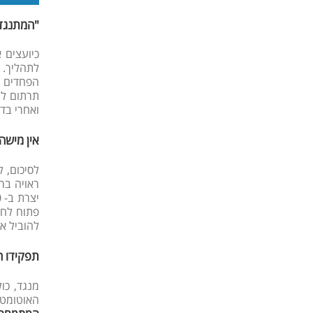
"המתנגדי
כיועצים 
לתהליך. 
הפחדים מ
תרתום לה
ואחרי בד
אין מישה
לסיכום, 
ראויה בר
פתוח לחש
להוביל א
תפקידו ה
מנגד, כו
האוטומטי