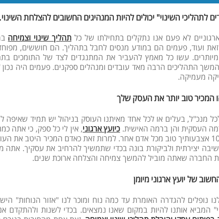
ם לתהליכי השינוי" יכולים להיות המנהיגים החשובים להצלחת השינוי.
ארגוניים לא פעם אנו נתקלים בתחילתו של כל
תהליך שינוי וצמיחה
במס
זאת ועוד, פעמים הם במודע מנסים לחבל בתהליך. הם חוששים, מפוחדי
יותרים. עשו כל מאמץ להעביר את המתנגדים לצד של התומכים בתהל
משך התהליכים הרבה מאד עובדים ומנהלים ספקנים. פעמים היה נכון "לה
יקה מעמיקה.
ו המכיר טוב יותר את העסק שלך
לכל מנכ"ל, בעלים או לכל אחד מאיתנו העוסק בניהול יש תמיד שאיפה 
מה העסקית והן ברמה האישית.
כיועץ ארגוני
, אין לי כל ספק, כי אתה 
יצרת ב- 10 אצבעותיך טוב מכל אדם אחר. למרות זאת כאדם המכיר היטב את 
יבה יצירתית ולביקורת בונה בכדי שתמשיך להרחיב את עסקיך. אתה מבין 
ת החברה שאתה מוביל להמשך צמיחה והצלחה ארוכת שנים.
חשוב של יועץ ארגוני מיומן
לנו נופלים להגדרה האומרת עד כמה נוח ומוכר לנו "אזור הנוחות" הישן
" המביא אותנו להיות במקום שאנו נמצאים. בכדי לשנות ולהתקדם אנו