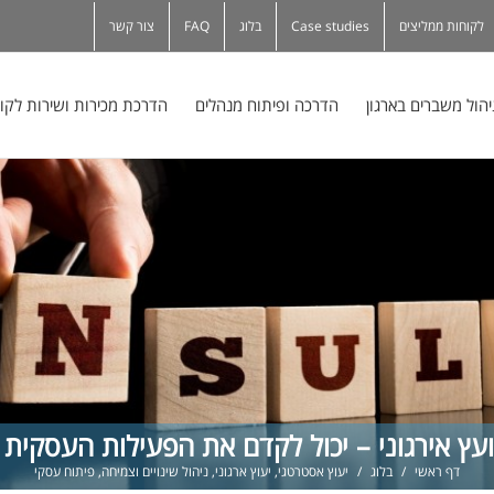
לקוחות ממליצים
Case studies
בלוג
FAQ
צור קשר
יהול משברים בארגון
הדרכה ופיתוח מנהלים
הדרכת מכירות ושירות לקו
עץ אירגוני – יכול לקדם את הפעילות העסקית
דף ראשי
/
בלוג
/
יעוץ אסטרטגי
,
יעוץ ארגוני
,
ניהול שינויים וצמיחה
,
פיתוח עסקי