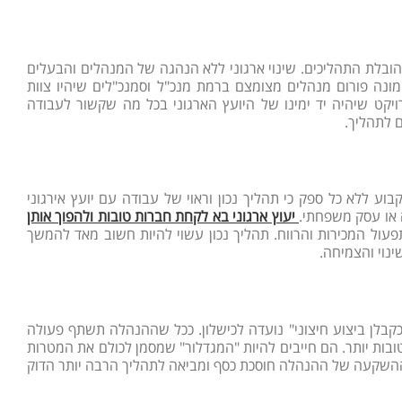
בהובלת התהליכים. שינוי ארגוני ללא הנהגה של המנהלים והבעלים
ימונה פורום מנהלים מצומצם ברמת מנכ"ל וסמנכ"לים שיהיו צוות
ויקט שיהיה יד ימינו של היועץ הארגוני בכל מה שקשור לעבודה
 לתהליך.
קבוע ללא כל ספק כי תהליך נכון וראוי של עבודה עם יועץ אירגוני
 או עסק משפחתי.
יעוץ ארגוני בא לקחת חברות טובות ולהפוך אותן
תפעול המכירות והרווח. תהליך נכון עשוי להיות חשוב מאד להמשך
נוי והצמיחה.
קבלן ביצוע חיצוני" נועדה לכישלון. ככל שההנהלה תשתף פעולה
ובות יותר. הם חייבים להיות "המגדלור" שמסמן לכולם את המטרות
ההשקעה של ההנהלה חוסכת כסף ומביאה לתהליך הרבה יותר הדוק