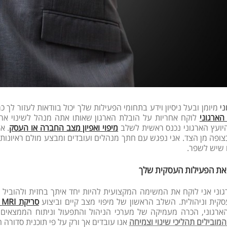
ני
מיומן ובעל ניסיון וידע בתחומי הפעילות שלך יכול בוודאות לעזור ל
הארגוני
לוקח אחריות על הובלת הארגון שאותו אתה מנהל לשינוי ארג
יועץ הארגוני נכנס ראשית לשלב
מיפוי ואפיון מצב החברה או העסק
. א
ופה מן הצד. אני נפגש עם חתך מנהלים ועובדים ומבצע מולם ראיונות 
 שיש לשפר.
את הפעילות העסקית שלך
רגוני אני לוקח את המשימה המקצועית להיות יחד איתך בחזית ולהובי
קית וניהולית. השלב הראשון של מיפוי מצב קיים וביצוע
סריקת MRI
רגוני, הכרה מעמיקה של מערכי הניהול והתפעול וניתוח הממצאים ש
המובילים תהליכי שינוי וצמיחה
אנו עובדים אך ורק על פי תוכנית סדורה 