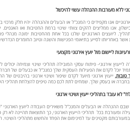
גוני ללא מעורבות ההנהלה עשוי להיכשל
ארגוניים אנו מקפידים כי המנכ"ל או הבעלים וההנהלה יהיו חלק מרכזי 
ישלון. אנו ממליצים להקים צוותי שינוי ברמת החטיבות ואו האגפים. 
תהליך. ליועצים הארגוניים שלנו בכל אחת מהחטיבות ימונה מנהלי פר
אשר באחריותו לסייע בתיאומי הפגישות והשגה וטיוב החומרים הנדרשים
עיונות ליישום מול יועץ אירגוני מקצועי
 לייעוץ אירגוני- פיתוח עסקי המובילה תהליכי שינוי וצמיחה יכולים ל
מיד יוכל לקדם את הפעילות העסקית שלך כמנכ"ל או כבעלים של חברה
 טובות.
ייעוץ ארגוני מיועד לקדם שיפור ושינוי ארגוני בהיבטים של ה
חברה או בעסק שלך. שמחים לתת לכם כמה טיפים להצלחת תהליכי השי
" לא עובד בתהליכי ייעוץ ושינוי ארגוני
שבם ההנהלה או הבעלים והמנכ"ל משאירים העבודה ליועץ הארגוני "כ
ילה ומעורבת בכל תהליכי הייעוץ הארגוני, כך התוצאות תהיינה לא רק ט
מעורבותם מקטינים עד למינימום את הפחד והחשש מתהליכי השינוי. 