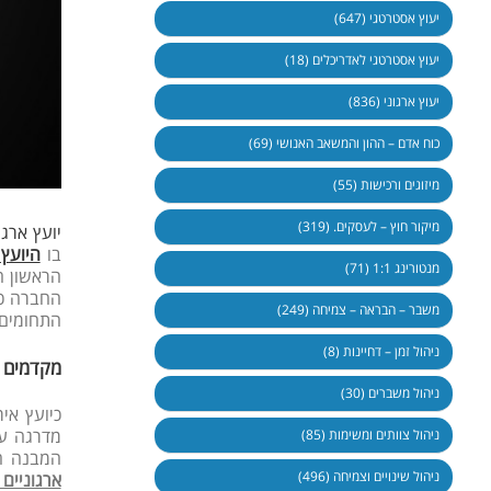
יעוץ אסטרטגי (647)
יעוץ אסטרטגי לאדריכלים (18)
יעוץ ארגוני (836)
כוח אדם – ההון והמשאב האנושי (69)
מיזוגים ורכישות (55)
מיקור חוץ – לעסקים. (319)
יועץ ארגו
בו
היועץ 
מנטורינג 1:1 (71)
הראשון ה
החברה כצ
משבר – הבראה – צמיחה (249)
התחומים
ניהול זמן – דחיינות (8)
מקדמים 
ניהול משברים (30)
כיועץ אי
מדרגה עס
ניהול צוותים ומשימות (85)
המבנה הא
ניהול שינויים וצמיחה (496)
ארגוניים 