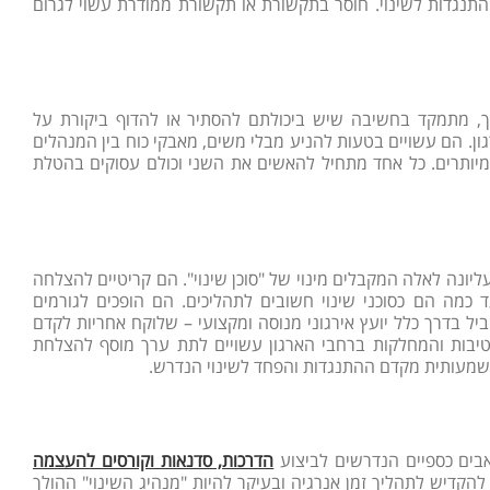
תנגדות לשינוי. חוסר בתקשורת או תקשורת ממודרת עשוי לגרום
ך, מתמקד בחשיבה שיש ביכולתם להסתיר או להדוף ביקורת על
ון. הם עשויים בטעות להניע מבלי משים, מאבקי כוח בין המנהלים
ם מיותרים. כל אחד מתחיל להאשים את השני וכולם עסוקים בהטלת
 עליונה לאלה המקבלים מינוי של "סוכן שינוי". הם קריטיים להצלחה
כמה הם כסוכני שינוי חשובים לתהליכים. הם הופכים לגורמים
יל בדרך כלל יועץ אירגוני מנוסה ומקצועי – שלוקח אחריות לקדם
טיבות והמחלקות ברחבי הארגון עשויים לתת ערך מוסף להצלחת
משמעותית מקדם ההתנגדות והפחד לשינוי הנדרש.
אבים כספיים הנדרשים לביצוע
הדרכות, סדנאות וקורסים להעצמה
הקדיש לתהליך זמן אנרגיה ובעיקר להיות "מנהיג השינוי" ההולך