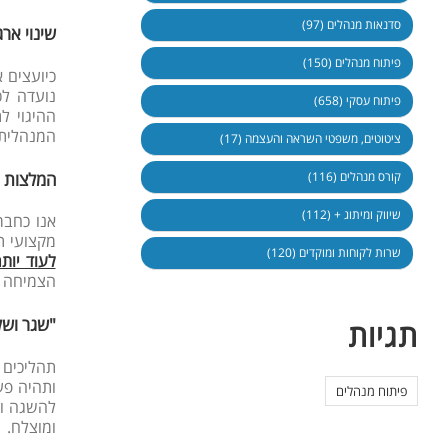
סדנאות מנהלים (97)
שינוי אר
פיתוח מנהלים (150)
כיועצים 
נועדה לכ
פיתוח עסקי (658)
ההיגוי ל
המנהלית 
ציטוטים, משפטי השראה והעצמה (17)
המלצות ור
קורס מנהלים (116)
שיווק ומיתוג + (112)
אנו כחברה
מקצועי ת
שרות לקוחות ומוקדים (120)
לעוד יותר
הצמיחה ב
"שגר ושלח
תגיות
תהליכים 
ותהיה פע
פיתוח מנהלים
להשגה וב
ומוצלח.