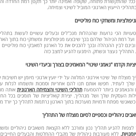
ככל שהתקשורת פתוחה, שקופה ואמינה יותר כך תקטן רמת החרדה והה
הליכי הייעוץ הארגוני המוביל לשינוי וצמיחה.
ניפולציות ומשחקי כוח פוליטיים
ויות הכי גרועות שהנהלות מנכ"לים ובעלים עשויים לעשות בתהלי
ועל רמת הניהול שלהם בכך שיבצעו מניפולציות ומשחקי כוח בתוך הארג
ובינם לבין ההנהלה ובכך להכניס את כל הארגון למאבקי כוח פוליטיי
התהליך נעצר ונשחק. הימנעו להגיע למצב כזה
ציות וקדמו "נאמני שינוי" המאמינים בצורך וביעדי השינוי
 מוצלח של שינוי אירגוני המלווה על ידי יועץ ארגוני מיומן יש חשיבות
לך לעתיד. חפשו אותם תנו להם אחריות וסמכות ותשמחו לגלות עד 
 והנאמנים ביותר להטמעת
תהליכי השינוי והצמיחה הארגונית
אותה מוב
ות העסקית שלך ושל מנהליך. יצירת קואליציות של תומכים בכל הח
כשאנשי מפתח ודמויות מוערכות בתוך הארגון נרתמות לתהליך כך יורד 
בים ניהוליים וכספיים לסיום מוצלח של התהליך
לצפות להניע תהליך נכון ומורכב ללא הקצאת משאבים ניהוליים ומש
ומנויות.
ללא מעורבות ניהולית של מקבלי ההחלטות והבעלים החייבים ל