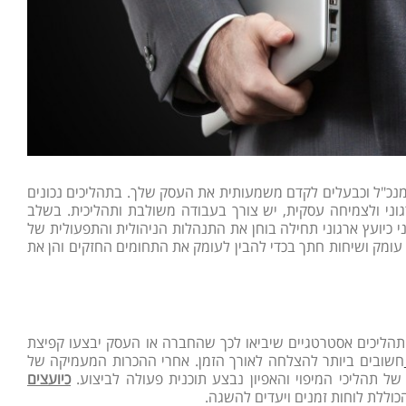
ך כמנכ"ל וכבעלים לקדם משמעותית את העסק שלך. בתהליכים נכונים
וני ולצמיחה עסקית, יש צורך בעבודה משולבת ותהליכית. בשלב
ני כיועץ ארגוני תחילה בוחן את התנהלות הניהולית והתפעולית של
עומק ושיחות חתך בכדי להבין לעומק את התחומים החזקים והן את
ל תהליכים אסטרטגיים שיביאו לכך שהחברה או העסק יבצעו קפיצת
חשובים ביותר להצלחה לאורך הזמן. אחרי ההכרות המעמיקה של
ל תהליכי המיפוי והאפיון נבצע תוכנית פעולה לביצוע.
כיועצים
הכוללת לוחות זמנים ויעדים להשגה.