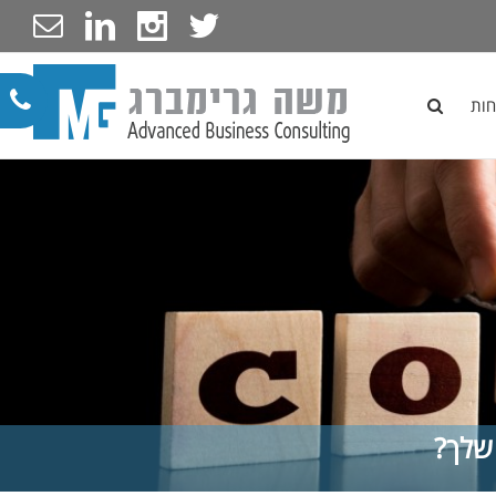
חות
 שלך?