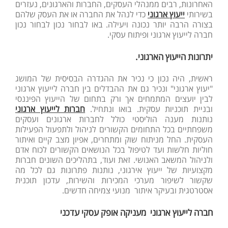
האחרונות, רבים ממנהלי העסקים, החברות והארגונים, נעזרים
בשירותי
ייעוץ ארגוני
כדי לנהל את החברה או את העסק שלהם
בצורה הרבה יותר נכונה ויעילה. באו לבחור נכון לבחור נכון
חברה לייעוץ ארגוני ופיתוח עסקי.
יתרונות הייעוץ הארגוני.
ראשית, היה נכון כי נכיר את ההגדרה הבסיסית של המושג
"יעוץ ארגוני" ונכיר גם את ההבדלים בין חברה לייעוץ ארגוני
לבין יועצים המתמחים אך ורק בתחום של הייעוץ הפיננסי
ובניית תוכניות עסקית. בואו ונתחיל.
חברות לייעוץ ארגוני
נותנות מענה הוליסטי כולל לחברות ארגונים ועסקים
משפחתיים בכל התחומים הקשורים לניהול ולתפעול הפעילות
העסקית. החל מניתוח שוק ומתחרים, אפיון מצב קיים ואיתור
חוליות חלשות ועד לטיפול בכל הנושאים הקשורים לכוח אדם
ולניהול המשאב האנושי. זאת ועוד, בתהליכים השונים חברות
מקצועיות של ייעוץ אירגוני, נותנות פתרונות גם לכל מה
שקשור לשיפור מערכי המכירות והשירות, עדכון תוכנית
אסטרטגית ובעיקר איתור מנועי צמיחה חדשים.
חברה לייעוץ ארגוני מעניקה אופק עסקי עדכני