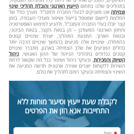
השיווקיים, הטכניים ואחרים של ניהול כלל הפעילות העסקית.
בתהליכים שלנו בתחום
הייעוץ הארגוני והובלת תהליכי שינוי
וצמיחה
אנו מעניקים לבעלי החברה ולמנכ"ל מערך כולל של
המלצות ליישום שמטפל בייעול ושיפור מערכי העבודה. בזמן
קצר יוכלו בעלי החברה והמנכ"ל, ולהגיע למימוש האסטרטגיה
והחזון הארגוני המעודכן – הן בטווח הקצר, בטווח הבינוני,
ובטווח הארוך. התנעת התהליך, יוצרת שינויים קטנים
בהתחלה. שינויים אלה מניעים בהמשך שינויים הרבה יותר
גדולים המניעים את שלב הצמיחה בארגון. מתברר שינויים
קטנים כגדולים בתהליכי הניהול של ההון האנושי,
ניהול
השיווק והמכירות
,
ובעיקר ניהול ושיפור בכל מה שקשור לרמת
השירות ללקוחות יוצרים אווירה ארגונית חדשה המניעה את
השינוי והצמיחה ובעיקר רותם לתהליך את כולם.
לקבלת שעת ייעוץ וסיעור מוחות ללא
התחייבות אנא הזן את הפרטים