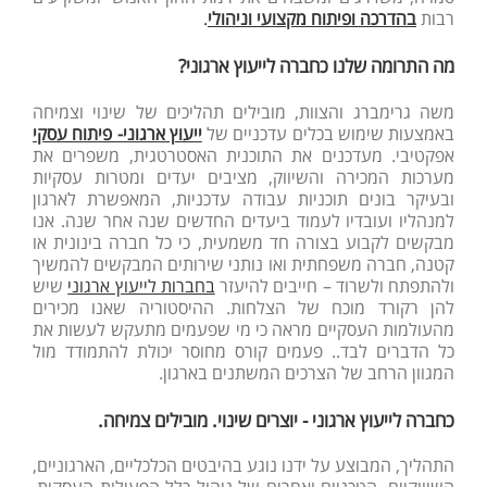
רבות
בהדרכה ופיתוח מקצועי וניהולי
.
מה התרומה שלנו כחברה לייעוץ ארגוני?
משה גרימברג והצוות, מובילים תהליכים של שינוי וצמיחה
באמצעות שימוש בכלים עדכניים של
ייעוץ ארגוני- פיתוח עסקי
אפקטיבי. מעדכנים את התוכנית האסטרטגית, משפרים את
מערכות המכירה והשיווק, מציבים יעדים ומטרות עסקיות
ובעיקר בונים תוכניות עבודה עדכניות, המאפשרת לארגון
למנהליו ועובדיו לעמוד ביעדים החדשים שנה אחר שנה. אנו
מבקשים לקבוע בצורה חד משמעית, כי כל חברה בינונית או
קטנה, חברה משפחתית ואו נותני שירותים המבקשים להמשיך
ולהתפתח ולשרוד – חייבים להיעזר
בחברות לייעוץ ארגוני
שיש
להן רקורד מוכח של הצלחות. ההיסטוריה שאנו מכירים
מהעולמות העסקיים מראה כי מי שפעמים מתעקש לעשות את
כל הדברים לבד.. פעמים קורס מחוסר יכולת להתמודד מול
המגוון הרחב של הצרכים המשתנים בארגון.
כחברה לייעוץ ארגוני - יוצרים שינוי. מובילים צמיחה.
התהליך, המבוצע על ידנו נוגע בהיבטים הכלכליים, הארגוניים,