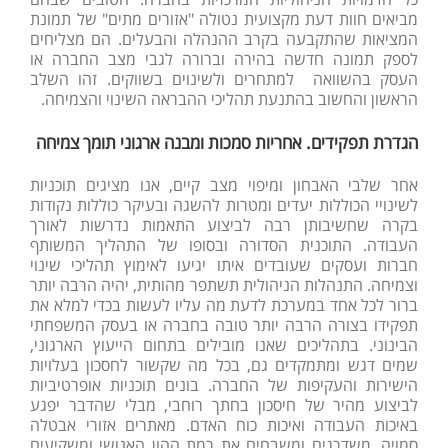
מביאים חוות דעת מקצועית נטולה "אזורים מתים" של תמונת
המציאות שהתקבעה בקרב ההנהלה והבעלים. הם מצליחים
לספק תמונה חדשה בהירה וברורה לגבי מצב החברה או
העסק בהשוואה למתחרים ולשינוים בשווקים. זהו השלב
הראשון והחשוב בהתנעת תהליכי ההבראה השינוי והצמיחה.
הגדרת תפקידים. אחריות סמכות ומבנה ארגוני תומך צמיחה
אחר שלבי האבחון ומיפוי מצב קיים, אנו מציגים תוכניות
לשינויי הכוללות יעדים ומטרות להשגה ובעיקר כוללות נקודות
בקרה שחשיבותן רבה לביצוע התאמות נדרשות לאורך
העבודה. התוכנית הסדורה ובסופו של התהליך המשותף
חברות ועסקים שעובדים איתו יגיעו לאימוץ תהליכי שינוי
וצמיחה. התנהלות הניהולית תשתפר מהותית, יהיה הרבה יותר
ברור לכל אחד במערכת לדעת מה עליו לעשות בכדי למלא את
תפקידו בצורה הרבה יותר טובה בחברה או בעסק המשפחתי
הבינוני. בתהליכים שאנו מובילים בתחום הייעוץ הארגוני,
שמים דגש ומתמקדים גם, בכל מה שקשור לחסכון בעלויות
הישירות והעקיפות של החברה. בונים תוכניות אופרטיביות
לביצוע מהיר של חיסכון בחתך רוחבי, מבלי שהדבר יפגע
באיכות העבודה ואיכות כוח האדם. מאתרים אזורי אבטלה
סמויה, משדרגים ומשבחים את רמת ההון האנושי ומשקיעים