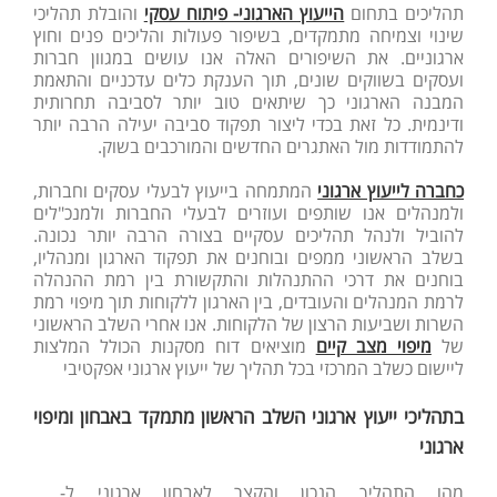
תהליכים בתחום
הייעוץ הארגוני- פיתוח עסקי
והובלת תהליכי
שינוי וצמיחה מתמקדים, בשיפור פעולות והליכים פנים וחוץ
ארגוניים. את השיפורים האלה אנו עושים במגוון חברות
ועסקים בשווקים שונים, תוך הענקת כלים עדכניים והתאמת
המבנה הארגוני כך שיתאים טוב יותר לסביבה תחרותית
ודינמית. כל זאת בכדי ליצור תפקוד סביבה יעילה הרבה יותר
להתמודדות מול האתגרים החדשים והמורכבים בשוק.
כחברה לייעוץ ארגוני
המתמחה בייעוץ לבעלי עסקים וחברות,
ולמנהלים אנו שותפים ועוזרים לבעלי החברות ולמנכ"לים
להוביל ולנהל תהליכים עסקיים בצורה הרבה יותר נכונה.
בשלב הראשוני ממפים ובוחנים את תפקוד הארגון ומנהליו,
בוחנים את דרכי ההתנהלות והתקשורת בין רמת ההנהלה
לרמת המנהלים והעובדים, בין הארגון ללקוחות תוך מיפוי רמת
השרות ושביעות הרצון של הלקוחות. אנו אחרי השלב הראשוני
של
מיפוי מצב קיים
מוציאים דוח מסקנות הכולל המלצות
ליישום כשלב המרכזי בכל תהליך של ייעוץ ארגוני אפקטיבי
בתהליכי ייעוץ ארגוני השלב הראשון מתמקד באבחון ומיפוי
ארגוני
מהו התהליך הנכון והקצר לאבחון ארגוני ל- .