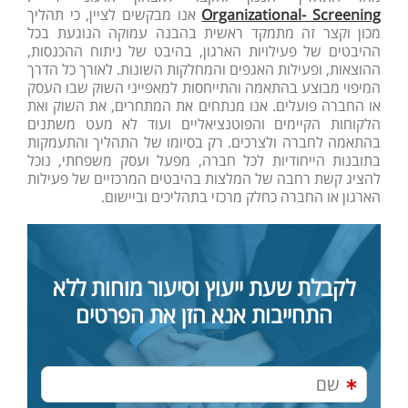
Organizational- Screening
אנו מבקשים לציין, כי תהליך
מכון וקצר זה מתמקד ראשית בהבנה עמוקה הנוגעת בכל
ההיבטים של פעילויות הארגון, בהיבט של ניתוח ההכנסות,
ההוצאות, ופעילות האגפים והמחלקות השונות. לאורך כל הדרך
המיפוי מבוצע בהתאמה והתייחסות למאפייני השוק שבו העסק
או החברה פועלים. אנו מנתחים את המתחרים, את השוק ואת
הלקוחות הקיימים והפוטנציאליים ועוד לא מעט משתנים
בהתאמה לחברה ולצרכים. רק בסיומו של התהליך והתעמקות
בתובנות הייחודיות לכל חברה, מפעל ועסק משפחתי, נוכל
להציג קשת רחבה של המלצות בהיבטים המרכזיים של פעילות
הארגון או החברה כחלק מרכזי בתהליכים וביישום.
לקבלת שעת ייעוץ וסיעור מוחות ללא
התחייבות אנא הזן את הפרטים