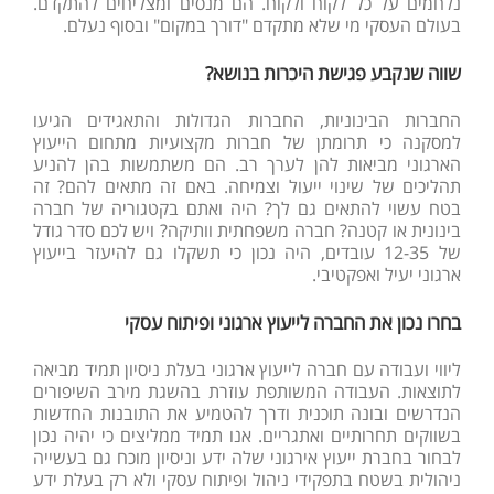
נלחמים על כל לקוח ולקוח. הם מנסים ומצליחים להתקדם.
בעולם העסקי מי שלא מתקדם "דורך במקום" ובסוף נעלם.
שווה שנקבע פגישת היכרות בנושא?
החברות הבינוניות, החברות הגדולות והתאגידים הגיעו
למסקנה כי תרומתן של חברות מקצועיות מתחום הייעוץ
הארגוני מביאות להן לערך רב. הם משתמשות בהן להניע
תהליכים של שינוי ייעול וצמיחה. באם זה מתאים להם? זה
בטח עשוי להתאים גם לך? היה ואתם בקטגוריה של חברה
בינונית או קטנה? חברה משפחתית וותיקה? ויש לכם סדר גודל
של 12-35 עובדים, היה נכון כי תשקלו גם להיעזר בייעוץ
ארגוני יעיל ואפקטיבי.
בחרו נכון את החברה לייעוץ ארגוני ופיתוח עסקי
ליווי ועבודה עם חברה לייעוץ ארגוני בעלת ניסיון תמיד מביאה
לתוצאות. העבודה המשותפת עוזרת בהשגת מירב השיפורים
הנדרשים ובונה תוכנית ודרך להטמיע את התובנות החדשות
בשווקים תחרותיים ואתגריים. אנו תמיד ממליצים כי יהיה נכון
לבחור בחברת ייעוץ אירגוני שלה ידע וניסיון מוכח גם בעשייה
ניהולית בשטח בתפקידי ניהול ופיתוח עסקי ולא רק בעלת ידע