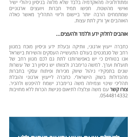
ומתודולוגיה מהאקדמיה בלבד שלא מלווה בניסיון ניהולי ישיר
ואישי מהשטח. חפשו תמיד חברות ויועצים ארגוניים
שמתמחים הרבה יותר ביישום וליווי התהליך מאשר כאלה
האוהבים אך ורק לתת עצות.
אוהבים לחלוק ידע וללמד ולהעצים...
כחברה ייעוץ ארגוני, וותיקה ובעלת ידע וניסיון מוכח במגוון
רחב של סגמנטים בעולם התעשייה העסקים והשירות בישראל
אנו בטוחים כי יש באפשרותנו לתת גם לכם מגוון רחב של
תועלות וערך. למשה גרימברג ולצוותו יש ניסיון רב של עשרות
שנים בתפקידי ניהול שיווק מכירות ופיתוח עסקי בחברות
מהגדולות בשוק הישראלי. כחברה לייעוץ ארגוני והובלת
תהליכי שינוי וצמיחה משה גרימברג ישמח להיפגש ולהכיר.
צורו קשר
עם משה וצלצלו לתיאום פגישת הכרות ללא מחויבות
0544814332.