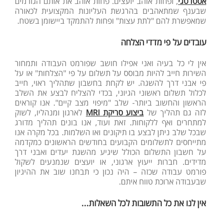
אסטרטגי
, ופחות אוהב יועצים. פחות אוהב את אותם הגורמים
שבענף שמתאהבים בהרגשת העליונות המקצועית לכאורה
שמאפשרת להם "לתת עצות" ופחות להתמקד ביישומן בשטח.
עובדים על פי מדדי הצלחה
אין לי כל בעיה ואני אפילו חושב שפורמט העבודה ותמחור
השירות חייב להיות מבוסס על תשלום על פי "הצלחות" או על
פי אבני דרך להשגה. יש לקחת בחשבון שתהליך ראוי, חייב
לכלול תשלום ראשוני הגיוני, בכדי להצליח לבצע את השלב
הראשון והחשוב ביותר- שלב "מיפוי מצב קיים". אנו קוראים
לזה גם תהליך של
ביצוע סריקת MRI
לארגון ומנהליו, לשוק
למתחרים ואף ללקוחות. זאת ועוד, אנו בונים תהליך מדורג
שבכל שלב ניתן לבצע בו תיקונים ואו השלמות. בכל מקרה אנו
מתייחסים לתשלומים הקבועים בחודשים הראשונים כמקדמה
על חשבון התשלום הכולל שיגיע מהשגת יעדים ואבני דרך
מדידים. חברות ייעוץ ארגוני, או יועצים שנמנעים לשקול
פורמט עבודה שכזה – היה נכון כי תבחנו שוב את ההיגיון
שבעבודה ארוכת טווח איתם.
אין לנו את כל התשובות לכל השאלות...