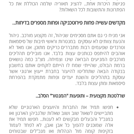
פגישת היכרות אחת.. להציג תאוריה שלמה הכוללת את כל
הפתרונות והתשובות לכל השאלות?
מקדשים עשייה פחות פירוטכניקה ופחות מספרים בדיחות..
אני מניח כי גם אתם מסכימים שניהול, זה מקצוע מורכב. ניהול
והנעת צוותים לא עוסקים במנטרות וראשי תיבות של סיסמאות
וטרנדים שפעמים רבות מתבררים כריקים מתוכן. אנו מאד לא
אוהבים להיתפס כנותנים עצות בלבד. אנו מובילים תהליכים
מורכבים המניעים הבראה שינו וצמיחה. מצ"ב כמה נושאים
ברמת הבולט, שהייתי שמח לו הייתם לוקחים אותם בחשבון
בנקודה הבאה שתחליטו להיעזר בחברת ייעוץ ארגוני אשר
עוסקת בתהליכים והשגת יעדים ופחות מתמקדת בהפרחת
סיסמאות ומתן עצות בלבד.
שרלטנות מקצועית – ותופעות "המנטור" הסלב..
חפשו תמיד את החברות והיועצים הארגוניים שלא
מתביישים לשאול שוב ושוב שאלות שלגביהן הארגון ואו
במנכ"ל והבעלים מבקשים לא לענות.. חפשו תמיד את
אלה שמוכנים להפוך כל אבן ואבן, לא לפחד לעמוד
בזקיפות קומה מול הנהלות ואו מנכ"לים שבטוחים