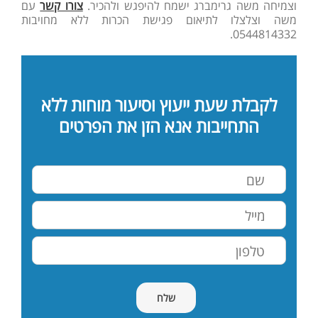
וצמיחה משה גרימברג ישמח להיפגש ולהכיר.
צורו קשר
עם
משה וצלצלו לתיאום פגישת הכרות ללא מחויבות
0544814332.
לקבלת שעת ייעוץ וסיעור מוחות ללא
התחייבות אנא הזן את הפרטים