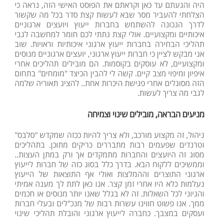
היה והגעתם עד כאן וקראתם את הפוסט האישי הזה, נראה כי
הצלחתי להעביר מסר שבא לעשות קצת סדר בכל מה שקשור
לדרך הנכונה להשתמש בחברות ייעוץ ויועצים ארגוניים
איכותיים ומקצועיים. אולי קצת נתתי לכם חומר למחשבה לגבי
תהליכי הבחירה בחברות ייעוץ ארגוני איכותיות וראויות. שוב
אני מבקש לציין כי חברות ייעוץ ארגוני, יועצים ארגוניים מנוסים
ומקצועיים, לא עוסקים בקוסמות. הם מובילים תהליכים אחרי
איפיון ומיפוי מצב קיים. קשה לי להבין הכיצד "מומחים" בתחום
הזה מסוגלים אחרי פגישת היכרות אחת.. להציג תאוריה שלמה
לגבי מה צריך לעשות.
מניעים הבראה, מובילים שינוי וצמיחה
ניהול, זה מקצוע מורכב, ולא צריך להיות ככזה שמקדש "סלבס"
וטרנדים שפעמים רבות מתבררים כריקים מתוכן. בתהליכים
מסוג זה היועצים והחברות מתמקדים אך ורק במתן העצות..
וממשיכים ללקוח הבא. בדרך כלל בסוג כזה של חברות לייעוץ
ארגוני התוצרים וההמלצות ואולי אף התוצאות של הייעוץ
נעלמות כלא היו אחרי זמן קצר. אנו כאן לתת לך מענה אמיתי
והגיוני לכל השאלות. זה לא בגלל שאנו יותר מנוסים או חכמים
ממך. אנו פשוט חווינו עשרות רבות של מנכ"לים ובעלי חברות
ועסקים במצבך. כחברה לייעוץ ארגוני והובלת תהליכי שינוי