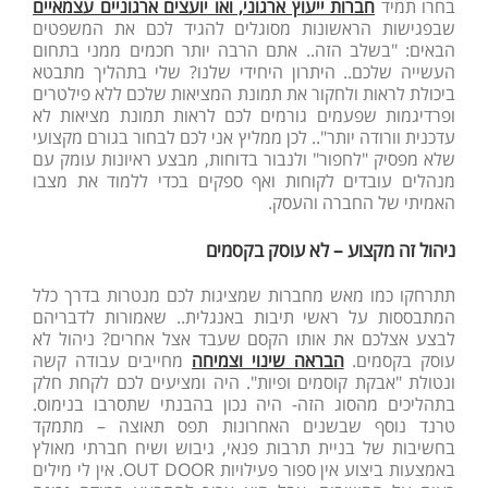
בחרו תמיד
חברות ייעוץ ארגוני, ואו יועצים ארגוניים עצמאיים
שבפגישות הראשונות מסוגלים להגיד לכם את המשפטים
הבאים: "בשלב הזה.. אתם הרבה יותר חכמים ממני בתחום
העשייה שלכם.. היתרון היחידי שלנו? שלי בתהליך מתבטא
ביכולת לראות ולחקור את תמונת המציאות שלכם ללא פילטרים
ופרדיגמות שפעמים גורמים לכם לראות תמונת מציאות לא
עדכנית וורודה יותר".. לכן ממליץ אני לכם לבחור בגורם מקצועי
שלא מפסיק "לחפור" ולנבור בדוחות, מבצע ראיונות עומק עם
מנהלים עובדים לקוחות ואף ספקים בכדי ללמוד את מצבו
האמיתי של החברה והעסק.
ניהול זה מקצוע – לא עוסק בקסמים
תתרחקו כמו מאש מחברות שמציגות לכם מנטרות בדרך כלל
המתבססות על ראשי תיבות באנגלית.. שאמורות לדבריהם
לבצע אצלכם את אותו הקסם שעבד אצל אחרים? ניהול לא
עוסק בקסמים.
הבראה שינוי וצמיחה
מחייבים עבודה קשה
ונטולת "אבקת קוסמים ופיות". היה ומציעים לכם לקחת חלק
בתהליכים מהסוג הזה- היה נכון בהבנתי שתסרבו בנימוס.
טרנד נוסף שבשנים האחרונות תפס תאוצה – מתמקד
בחשיבות של בניית תרבות פנאי, גיבוש ושיח חברתי מאולץ
באמצעות ביצוע אין ספור פעילויות OUT DOOR. אין לי מילים