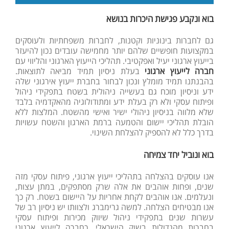
בוא ונקבע פגישת היכרות בנושא
גם לחברות בינוניות וקטנות, לחברות משפחתיות ולעוסקים
במקצועות חופשיים שלהם יותר מחמישה עובדים נכון להיעזר
בייעוץ ארגוני יעיל ואפקטיבי. תהליכי הייעוץ הארגוני והליווי עם
חברה לייעוץ ארגוני
בעלת ניסיון תמיד מביאה לתוצאות.
בהבנתנו תמיד מומלץ ונכון לבחור בחברת ייעוץ אירגוני שלה
ידע וניסיון מוכח גם בעשייה ניהולית בשטח בתפקידי ניהול
ופיתוח עסקי ולא רק בעלת ידע ומתודולוגיה מהאקדמיה בלבד
שלא מלווה בניסיון ניהולי ישיר ואישי מהשטח. המלצות ללא
הובלת תהליכי יישום והטמעה ברמת הארגון והשטח עשויות
בדרך כלל לא להספיק להצלחת השינוי.
בוא ונוביל יחד צמיחה
אנו עוסקים בהצלחה בתהליכי ייעוץ ארגוני, פיתוח עסקי מזה
שנים, ופחות אוהבים את אלה שרק מסתפקים, במתן עצות,
ונעלמים. אנו אוהבים לקחת אחריות על היישום בשטח. רק כך
אנו מבטיחים הצלחה. למשה גרימברג ולצוותו יש ניסיון רב של
עשרות שנים בתפקידי ניהול שיווק מכירות ופיתוח עסקי
בחברות מהגדולות בשוק הישראלי. כחברה לייעוץ ארגוני