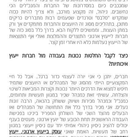
שמככבים כיום במסדרונות של החברות והמנכ"לים הכי
נחשבים. ניהול, זה מקצוע מורכב, ולא צריך להיות ככזה
שמקדש "סלבס" וטרנדים שפעמים רבות מתבררים כריקים
מתוכן. בתהליכים מסוג זה היועצים והחברות מתמקדים אך ורק
במתן העצות.. וממשיכים ללקוח הבא. בדרך כלל בסוג כזה של
חברות לייעוץ ארגוני התוצרים וההמלצות ואולי אף התוצאות
של הייעוץ נעלמות כלא היו אחרי זמן קצר.
כיצד לקבל החלטות נכונות בעבודה מול חברות ייעוץ
איכותיות?
חברים, יתכן כי אני יורה לעצמי כדור ברגל.. אבל כל חיי
המקצועיים הייתי מהסוג של המנהלים או היועצים שתמיד
חיפש למצוא את הדרכים היותר נכונות וקצרות המביאות לשינוי
והצלחה. עשיתי זאת כמנהל שכיר במגוון תעשיות ותחומים,
כמנכ"ל וכמנהל מכירות ושיווק ששחק בהנאה, הרבה זוגות
נעלים. אני מכיר בדרך כלל את התחושה של המנהלים ואו
הבעלים מהצד השני של השולחן המפריד בינינו בפגישת
העבודה הראשונית תחת הכובע של יועץ ארגוני. מעטים בענף
יכולים להציג ניסיון ניהולי אמיתי יחד עם ניסיון ייעוצי במגוון
רחב של תעשיות. האמת שאני
עוסק בייעוץ ארגוני, ייעוץ