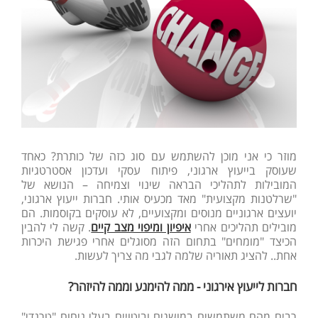
מוזר כי אני מוכן להשתמש עם סוג כזה של כותרת? כאחד
שעוסק בייעוץ ארגוני, פיתוח עסקי ועדכון אסטרטגיות
המובילות לתהליכי הבראה שינוי וצמיחה – הנושא של
"שרלטנות מקצועית" מאד מכעיס אותי. חברות ייעוץ ארגוני,
יועצים ארגוניים מנוסים ומקצועיים, לא עוסקים בקוסמות. הם
מובילים תהליכים אחרי
איפיון ומיפוי מצב קיים
. קשה לי להבין
הכיצד "מומחים" בתחום הזה מסוגלים אחרי פגישת היכרות
אחת.. להציג תאוריה שלמה לגבי מה צריך לעשות.
חברות לייעוץ אירגוני - ממה להימנע וממה להיזהר?
רבים מהם משתמשים במושגים וביטויים בעלי ניחוח "טרנדי"