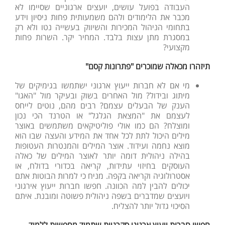
העבודה בפועל עושים, יועצים ארגוניים שסיימו לא
מכבר את הלימודים ולהם משמעותית פחות ניסיון וידע
בתחומי הניהול המכירות והשיווק בעשייה נטו ולא רק
במסגרת מתן עצות בלבד. המחיר יקר. השרות פחות
מקצועי?
תיזהרו מכאלה שמוכרים "פתרונות קסם"
מי אם לא חברות ייעוץ ארגוני ישתמשו בגימיקים של
מיתוג ובידול? מול האחרים בשוק ובעיקר מול "האגו"
הענק של הבעלים עצמם? רבים מהם, נוטים לייחס
לעצמם את "המצאת הגלגל" או הטרנד הכי נכון
ומוצלח? הם כמו אולי פוליטיקאים משתמשים באוצר
מילים היכול לתת לכל אחד את המידע והעצה שבו הוא
מוצא נחמה ועידוד. אוצר המילים והמנטרות העטופות
בהילה ניהולית דומה יותר לאוצר המילים של כאלה
העוסקים בחיזוי עתידות, קריאה בכדורי בדולח, או
אסטרולוגיה וקריאה בקפה. מניח כי למרות הבוטות אתם
יכולים להבין למה הכוונה. חפשו חברות ייעוץ אירגוני
ויועצים שמדברים בשפה ניהולית פשוטה ומובנת. איתם
הסיכוי גדול יותר להצליח.
חפשו חברות ייעוץ ארגוני סקרניות שתמיד מחפשות ללמוד