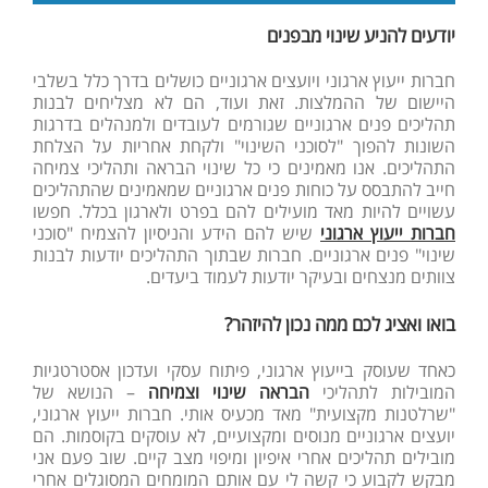
יודעים להניע שינוי מבפנים
חברות ייעוץ ארגוני ויועצים ארגוניים כושלים בדרך כלל בשלבי
היישום של ההמלצות. זאת ועוד, הם לא מצליחים לבנות
תהליכים פנים ארגוניים שגורמים לעובדים ולמנהלים בדרגות
השונות להפוך "לסוכני השינוי" ולקחת אחריות על הצלחת
התהליכים. אנו מאמינים כי כל שינוי הבראה ותהליכי צמיחה
חייב להתבסס על כוחות פנים ארגוניים שמאמינים שהתהליכים
עשויים להיות מאד מועילים להם בפרט ולארגון בכלל. חפשו
חברות ייעוץ ארגוני
שיש להם הידע והניסיון להצמיח "סוכני
שינוי" פנים ארגוניים. חברות שבתוך התהליכים יודעות לבנות
צוותים מנצחים ובעיקר יודעות לעמוד ביעדים.
בואו ואציג לכם ממה נכון להיזהר?
כאחד שעוסק בייעוץ ארגוני, פיתוח עסקי ועדכון אסטרטגיות
המובילות לתהליכי
הבראה שינוי וצמיחה
– הנושא של
"שרלטנות מקצועית" מאד מכעיס אותי. חברות ייעוץ ארגוני,
יועצים ארגוניים מנוסים ומקצועיים, לא עוסקים בקוסמות. הם
מובילים תהליכים אחרי איפיון ומיפוי מצב קיים. שוב פעם אני
מבקש לקבוע כי קשה לי עם אותם המומחים המסוגלים אחרי