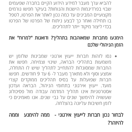
להביא ערך מעבר למידע הידוע הקיים בחברה שפעמים
שבוי בפרדיגמות הישנות והנוחות? בעיקר חפשו גורמים
מקצועיים המבינים עד כמה נכון לאתר את הפרטו, לטפל
בו תחילה ואחר כך לבצע ניתוח של הפרטו של הפרטו
בכדי ליצור מיקוד ייתר לתהליכים.
הימנעו מחברות שמאוהבות בתהליך? ודואגות "למרוח" את
הזמן הניהולי שלכם
נסו לזהות חברות ייעוץ ארגוני שמבינות שלזמן יש
משמעות בתהליכי הבראה, שינוי וצמיחה. חפשו את
החברות שמסוגלות להתחייב לתהליך שיש לו התחלה,
אמצע וסוף ולא מתארך מעבר ל- 6 עד 9 חודשים. חפשו
חברות שפועלות על בסיס תהליכים ממוקדים קצרי
מועד. ייעוץ אירגוני בתחומי הניהול, הבראה ועדכון
אסטרטגיות אינו תהליך המדמה עבודה מול פסיכולוג
שעשויה להימשך שנים על גבי שנים. אנו מאמינים כי
לזמן חשיבות עליונה בהצלחה.
לבחור נכון חברות לייעוץ אירגוני - ממה להימנע וממה
להיזהר?