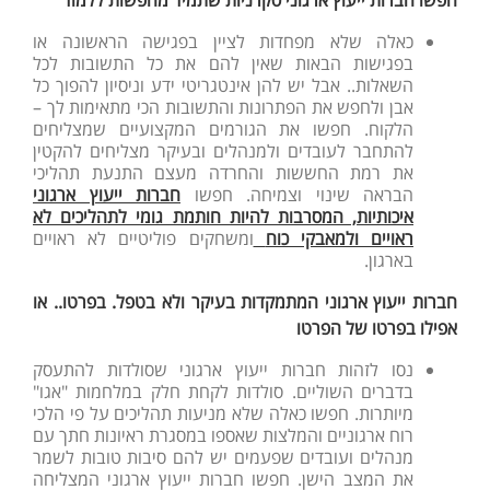
כאלה שלא מפחדות לציין בפגישה הראשונה או
בפגישות הבאות שאין להם את כל התשובות לכל
השאלות.. אבל יש להן אינטגריטי ידע וניסיון להפוך כל
אבן ולחפש את הפתרונות והתשובות הכי מתאימות לך –
הלקוח. חפשו את הגורמים המקצועיים שמצליחים
להתחבר לעובדים ולמנהלים ובעיקר מצליחים להקטין
את רמת החששות והחרדה מעצם התנעת תהליכי
הבראה שינוי וצמיחה. חפשו
חברות ייעוץ ארגוני
איכותיות, המסרבות להיות חותמת גומי לתהליכים לא
ראויים ולמאבקי כוח
ומשחקים פוליטיים לא ראויים
בארגון.
חברות ייעוץ ארגוני המתמקדות בעיקר ולא בטפל. בפרטו.. או
אפילו בפרטו של הפרטו
נסו לזהות חברות ייעוץ ארגוני שסולדות להתעסק
בדברים השוליים. סולדות לקחת חלק במלחמות "אגו"
מיותרות. חפשו כאלה שלא מניעות תהליכים על פי הלכי
רוח ארגוניים והמלצות שאספו במסגרת ראיונות חתך עם
מנהלים ועובדים שפעמים יש להם סיבות טובות לשמר
את המצב הישן. חפשו חברות ייעוץ ארגוני המצליחה