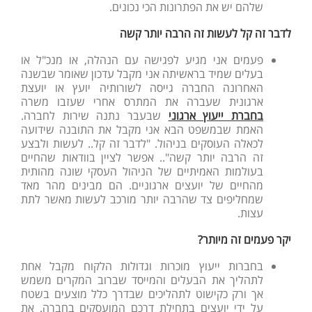
שלהם יש את הפתרונות הכי נכונים.
לדבר זה קל לעשות זה הרבה יותר קשה
פעמים אני מגיע לפגישה עם הנהלה, או מנכ"ל או
בעלים שמיד בראשיתה אני מקבל עדכון שאומר שבשנה
האחרונה החברה גייסה לשורותיה יועץ או יועצת
ארגונית שעברה את המתרס אחרי שעזבו משרה
בחברת ייעוץ ארגוני
שבעבר נתנה שירות לחברה.
האמת שבמשפט הבא אני מקבל את התובנה שידועה
לכאלה העוסקים בניהול. "לדבר זה קל.. לעשות ולבצע
זה הרבה יותר קשה".. אפשר לציין בוודאות שהחיים
בעולמות האמיתיים של הניהול העסקי שונה מהותית
מהחיים של יועצים ארגוניים. הם מבינים מהר מאד
שמחליפים צד שהרבה יותר מורכב לעשות מאשר לתת
עצות.
יקר פעמים זה מיותר?
בחברות ייעוץ מוכרות וגדולות הלקוח מקבל אחת
לתהליך את הבעלים והמייסד שברוב המקרים משמש
אך ורק כקישוט לתהליכים שבדרך כלל מוצעים בשטח
על ידי יועצים בתחילת דרכם המועסקים בחברה. את