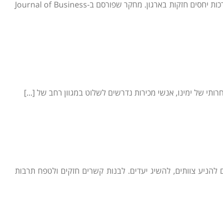
בעולם העסקי המודרני, תקשורת אפקטיבית היא מיומנות הכרחית למנהלים. היא מהווה את הבסיס להובלת צוותים, השגת יעדים ובניית מערכות יחסים חזקות בארגון. מחקר שפורסם ב-Journal of Business
תי של ימינו, אנשי מכירות נדרשים לשלוט במגוון רחב של [...]
 להניע צוותים, להשיג יעדים. לבנות קשרים חזקים ולטפח תרבות