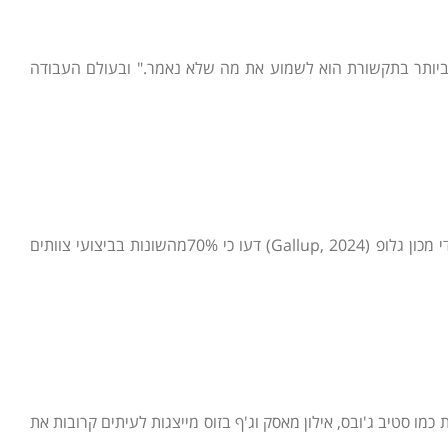
 ביותר בתקשורת הוא לשמוע את מה שלא נאמר." ובעולם העבודה
בעולם העסקי המשתנה במהירות, פיתוח מנהלים הפך להיות הגורם המכריע בהצלחתם של ארגונים מודרניים. על פי מחקר שנערך על ידי מכון גלופ (Gallup, 2024) דעו כי 70%מהשונות בביצועי צוותים
מו סטיב ג'ובס, אילון מאסק וג'ף בזוס מייצגות לעיתים קרובות את