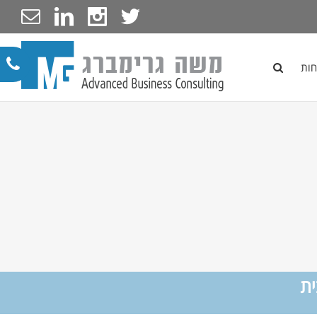
חות
ית