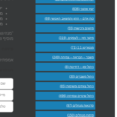
יש
יעוץ ארגוני (836)
מו
מי
כוח אדם – ההון והמשאב האנושי (69)
מז
מיזוגים ורכישות (55)
"מנהיגו
מיקור חוץ – לעסקים. (319)
מוסיף ו
מנטורינג 1:1 (71)
פיתוח 
משבר – הבראה – צמיחה (249)
אמפתיה 
ניהול זמן – דחיינות (8)
לקבלת שעת
ניהול משברים (30)
ניהול צוותים ומשימות (85)
ניהול שינויים וצמיחה (496)
סדנאות מנהלים (97)
פיתוח מנהלים (150)