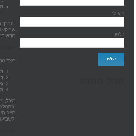
כב
חו
כא
דוא''ל:
"הדרך ה
שביקשו 
טלפון:
חדשות".
יישום 
כיצד מנה
תכ
דע
קבל מתנה
גל
תש
מיכל, מ
ובהמלצת
חייב הש
ולשביעו
לקבלת שעת