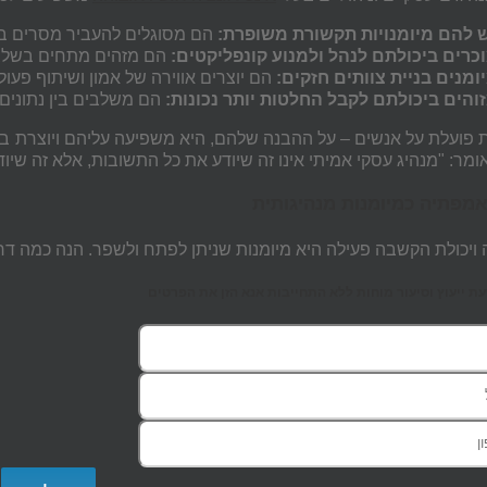
 להם מיומנויות תקשורת
משופרת
:
הם
מסוגלים
להעביר
מסרים
ב
כרים ביכולתם לנהל ולמנוע קונפליקטים
:
הם
מזהים
מתחים
בשלב
ומנים בניית צוותים חזקים:
הם יוצרים אווירה של אמון ושיתוף פעול
והים ביכולתם לקבל החלטות יותר נכונות:
הם משלבים בין נתונים 
ת פועלת על אנשים – על ההבנה שלהם, היא משפיעה עליהם ויוצרת בעבו
אומר: "מנהיג עסקי אמיתי אינו זה שיודע את כל התשובות, אלא זה שי
אמפתיה כמיומנות מנהיגותית
ויכולת הקשבה פעילה היא מיומנות שניתן לפתח ולשפר. הנה כמה דר
 ייעוץ וסיעור מוחות ללא התחייבות אנא הזן את הפרטים