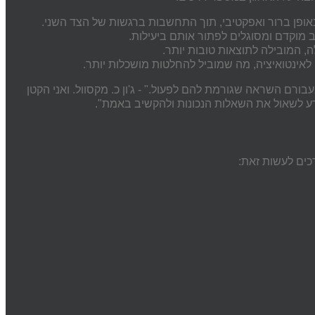
אופן
ברור
ואפקטיבי
,
תוך
התחשבות
ברגשות
של
הצד
השני
.
מוקדם
ומסוגלים
לפתור
אותם
ביעילות
.
ה, המובילה לתוצאות טובות יותר.
לאינטואיציה, מה שמוביל להחלטות מושכלות יותר.
רם השראה שגורמת להם לפעול." - ג'ון כ. מקסוול. ואני הקטן
ודע לשאול את השאלות הנכונות ולהקשיב באמת".
כים לעשות זאת: