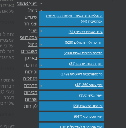
ייעוץ ארגוני
בארגז הכ
ניהול
של אנרג
אינטליגנציה רגשית – תקשורת בין אישית
שינויים
אפקטיבית (44)
אינטלי
וצמיחה
ייעוץ
גיוס והשמת בכירים (61)
נתחיל ב
אסטרטגי
המצטיינ
הדרכה וליווי מנהלים (528)
ניהול
יעל כי 
משברים
חזר לתפ
הדרכת מכירות ושרות (289)
מאתגרים 
בארגון
חזון. תרבות. ערכים (31)
הדרכה
בואו ו
ופיתוח
טרנספורמציה דיגיטלית (149)
מנהלים
אינטליגנ
יועץ עסקי 360 (43)
הדרכת
חברתית 
בעלי
EQ
מכירות
ייעוץ עסקי (356)
בעבר: "
ושירות
של יחסים
לקוחות
ימי עיון והרצאות (23)
השפעת 
יעוץ אסטרטגי (647)
דעו כי מ
יעוץ אסטרטגי לאדריכלים (18)