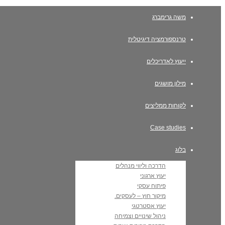
משה גרימברג
טרנספורמציה דיגיטלית
ייעוץ לאדריכלים
מילון מושגים
לקוחות ממליצים
Case studies
בלוג
הדרכה וליווי מנהלים
יעוץ ארגוני
פיתוח עסקי
מיקור חוץ – לעסקים.
יעוץ אסטרטגי
ניהול שינויים וצמיחה