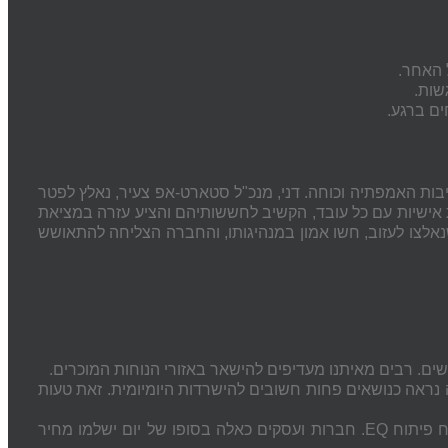
 האחר.
שות.
ים ברגע.
בות האמפתיה וכוחה.
דני, מנכ"ל סטארט-אפ צעיר, נאלץ לפטר
ות אישיות עם כל עובד, הקשיב לחששותיהם והציע עזרה במציאת
לצו לעזוב, חשו אמון במנהיגותו, והחברה הצליחה להתאושש
ים
. רבים מאיתנו מעדיפים להישאר באזורי הנוחות המוכרים.
נראה כנושאים פחות חשובים להישרדות היומיומית. זאת טעות
ח
פיתוח
EQ
. חברות ועסקים כאלה בסופו של יום ישלמו מחיר