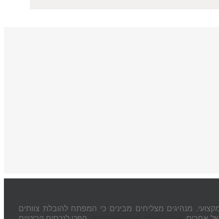
קצועי. מנהיגים מצליחים מבינים כי המפתח להובלת צוותים
 של אחרים.
אינטליגנציה רגשית ואמפתיה
הפכו לנכסים קריטיים