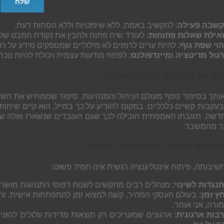
שבה
פעילה
: להקשיב באמת, ללא שיפוטיות וללא הסחות דעת.
ילת שאלות פתוחות:
לעודד שיח פתוח ולהבין את נקודת המבט של
הוי
שפת
גוף
:
להיות ערים לרמזים לא מילוליים שמספקים מידע על רג
גול
מדיטציה
ומיינדפולנס
:
לפתח מודעות עצמית ויכולת להיות נוכח
ות עם משברים בצורה אמפתית
תך בסיפור נוסף מעולם הניהול והמנהיגות. סיפור שממחיש את חשי
בעקבות קשיים כלכליים. במקום להודיע על כך במייל, הוא קיים שיח
דשה. תגובתו האמפתית הובילה לכך שגם העובדים שנשארו ואלה שנא
ר מהמשבר.
תגרים בפיתוח אינטליגנציה רגשית
שיבותה, פיתוח אינטליגנציה רגשית אינו תמיד פשוט:
נגדות
לשינוי
:
מנהלים
רבים
מתקשים
לשנות
דפוסי
התנהגות
מושרש
ץ זמן:
בעולם העסקי המהיר, קשה למצוא זמן להתפתחות אישית. זה 
ורה, אני אומר.
בות
ארגונית
:
ארגונים
שמעריכים
רק
תוצאות
מדידות
עלולים
להזני