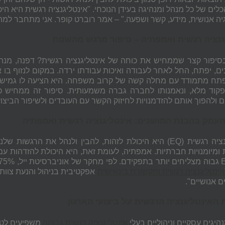
לים של כל מנהל ומנהיגה בעידן הנוכחי.
"אינטליגנציה רגשית היא הי
יה אנושית, מידע, קשר ושפעה." – אמר רוברט קופר. אני מתחבר למ
גנציה רגשית ואמפתיה – סיפור מרגש מהשטח
סיפור קצר שממחיש את כוחה של אינטליגנציה רגשית? דפנה, מנה
ים, יפתח, החל לאחר לעבודה ואיכות עבודתו ירדה. במקום לנזוף בו א
יפתח מתמודד עם מחלה קשה של קרוב משפחה. היא הציעה לו גמישו
קוד מלא, ונאמנותו לחברה גברה משמעותית. סיפור זה ממחיש 
ולהפוך אותם להזדמנויות לחיזוק הקשר עם העובדים ולשיפור הביצועים
נתעמק בהבנת המושגים: אינטליגנציה רגשית ואמפתיה
ציה רגשית (
EQ
) היא היכולת לזהות, להבין ולנהל את הרגשות שלנו
ומיומנויות חברתיות. אמפתיה, לעומת זאת, היא היכולת להזדהות עם
גבוה מצליחים יותר בתפקידם. לפי מחקר של אוניברסיטת ייל, 75% מהמנהלים המצליחים ביותר הם בעלי
אינטליגנציה רגשית ותקשורת בינאישית
אפקטיבית בניהול והנעת צוותי
 אנושיים".
האינטליגנציה הרגשית על ביצועי הארגון
נהיגים עסקיים וניהוליים בעלי
אינטליגנציה רגשית גבוהה
משפיעים לטו