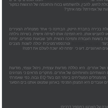
כולת לחוש, להבין, ולהשתמש בכוח והחוכמה של הרגשות כמקור
הות של אמירתו? ומה איתך?
לת בכירה בחברת הייטק, הבחינה כי אחד ממנהליה הצעירים
ו להעניש אותו, היא הזמינה אותו לשיחה אישית. בשיחה גילתה
ת בשעות העבודה ותמיכה רגשית. תוך שבועות ספורים, יפתח
כיצד
מנהיגות אמפתית
וטרנספורמטיבית יכולה לשנות מצבים
 הארגוניים. דעו כי
יפתח לא ישכח לעולם את דפנה!
 ושל אחרים. היא כוללת מודעות עצמית, ניהול עצמי, מודעות
 רגשותיהם וחוויותיהם של אחרים. מחקרים מראים כי מנהיגים
EQ
גבוה. כפי שאמרתי
ם ועובדים היא המצפן הפנימי בארגון שמנווט אותנו בים הסוער
בה על הארגון במספר דרכים: