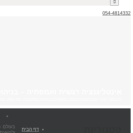
054-4814332
אינטליגנציה רגשית ואמפתיה – בניהול
דף ראשי
/
בלוג
/
אינטליגנציה רגשית - תקשורת בין אישית אפקטיבית
,
ייעוץ עסקי
,
יעו
בעולם ה
קטגוריות
דף הבית
ולהשגת ת