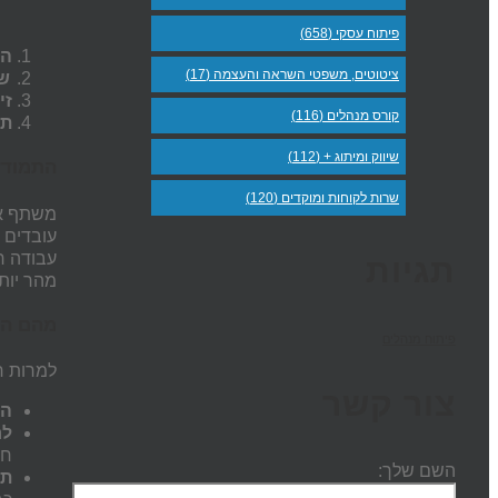
פיתוח עסקי (658)
הק
ציטוטים, משפטי השראה והעצמה (17)
שא
זי
קורס מנהלים (116)
תר
שיווק ומיתוג + (112)
התמודד
שרות לקוחות ומוקדים (120)
משתף או
עובדים 
עבודה ח
תגיות
מהר יות
מהם הא
פיתוח מנהלים
למרות ח
צור קשר
הת
לח
חמ
השם שלך:
תר