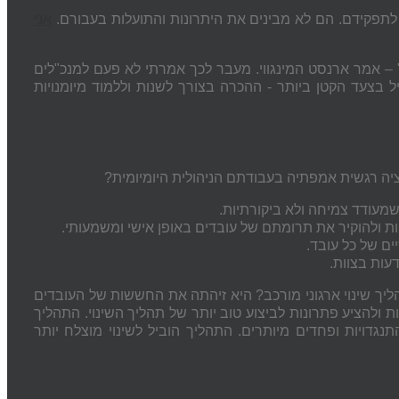
לתפקידם
. הם לא מבינים את היתרונות והתועלות בעבורם.
אני
" – אמר ארנסט המינגווי. מעבר לכך אמרתי לא פעם למנכ"לים
ל בצעד הקטן ביותר - ההכרה בצורך לשנות וללמוד מיומנויות
נציה רגשית אמפתיה בעבודתם הניהולית היומיומית?
מעודד
צמיחה
ולא
ביקורתיות
.
ת ולהוקיר את תרומתם של עובדים באופן אישי ומשמעותי.
ם של כל עובד.
עות בצוות.
ליך שינוי ארגוני מורכב? היא זיהתה את החששות של העובדים
 ולהציע פתרונות לביצוע טוב יותר של תהליך השינוי. התהליך
נגדויות ופחדים מיותרים. התהליך הוביל לשינוי מוצלח יותר