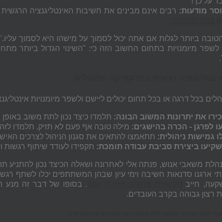
ד על כך!
סר
מודעות
:
רבים
אינם
מבינים
את
חשיבות
האינטליגנציה
הרגשית
ן בכדי להסביר.
טובה ביותר לגלות אם אתה יכול לסמוך על מישהו היא לסמוך עליו.
לשפר מיומנויות בתחום החשוב הזה כי: "השינוי הגדול ביותר מתחי
אינטליגנציה רגשית בפרקטיקה הניהולית
לים בכל דרגה או בכל תחום יכולים ליישם ולשפר מיומנויות אינטליג
ירו את יתרונות המשוב
הבונה
:
תלמדו כיצד נכון לתת
משוב
באופן
ש
ו לפרגן - הכרה בהישגים:
מילה טובה אף פעם לא תזיק. תלמדו לזהו
ו גמישות ניהולית:
תתאמצו להתאים את סגנון הניהול לצרכים האישיי
קיעו ביצירת סביבת עבודה תומכת:
תקפידו לעודד שיתוף רגשות וד
נהלת משאבי אנוש, פנתה אלי לאחרונה ושאלה הכיצד נכון להתניע תה
י ארגנו סדנאות חשיבה וימי עיון שבהן המשתתפים יכלו לשתף רגשות
קעה, חייב
תקשורת פתוחה ויצירת אמון
. בסופו של דבר זה מנע הת
ת רצון גבוהה בקרב העובדים.
 ייעוץ וסיעור מוחות ללא התחייבות אנא הזן את הפרטים