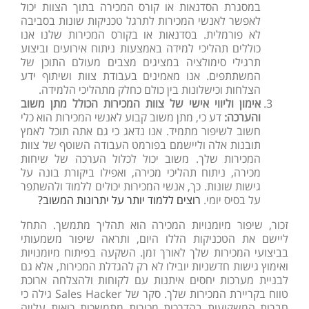
במסגרת הסדנאות או קורס המכירה בתוך הצוות יכול
לאפשר לאנשי המכירות לתרגל טכניקות שונות בסביבה
לא פורמלית. בסדנאות או בקורס המכירות שלנו אנו
כוללים תהליכי למידה באמצעות ניתוח אירועים וביצוע
תרגילי סימולציה במציגים מצבים מעולם התוכן של
המשתתפים. אנו מאמינים בעבודת צוות ושיתוף ידע
הצלחות וכישלונות בין כולם כחלק מתהליכי הלמידה.
אימון וליווי אישי של צוות המכירות הכולל מתן משוב
והערכה
:
דע כי, מתן
משוב
קבוע
לאנשי
המכירות
הוא
כלי
חשוב
לשיפור
מתמיד
.
אנו נדאג כי גם אתה תוכל לאמץ
תובנות אלה וליישמם בפורמט העבודה השוטף של צוות
המכירות שלך. משוב
יכול
לכלול
הערכה
של
שיחות
מכירה
,
ניתוח
תהליכי
מכירה
,
ואפילו
ביקורת
בונה
על
גישות
שונות
.
כך
,
אנשי
המכירות
יכולים
ללמוד
ולהשתפר
על
בסיס
יומי
.
רוצים ללמוד יותר על יתרונות המשוב?
זכור, שיפור מיומנויות המכירה הוא תהליך מתמשך. התחל
ליישם את הטכניקות הללו היום, ותראה שיפור משמעותי
בביצועי המכירות שלך לאורך זמן. השקעה בפיתוח מיומנויות
ואימוץ גישות חדשניות יובילו לא רק להגדלת המכירות, אלא גם
לבניית מערכות יחסים איתנות עם לקוחות ולהצלחה ארוכת
טווח בקריירת המכירות שלך. סקר של
Sales Hacker
גילה כי
חברות המשקיעות בהדרכות מכירות מתמשכות רואות עלייה