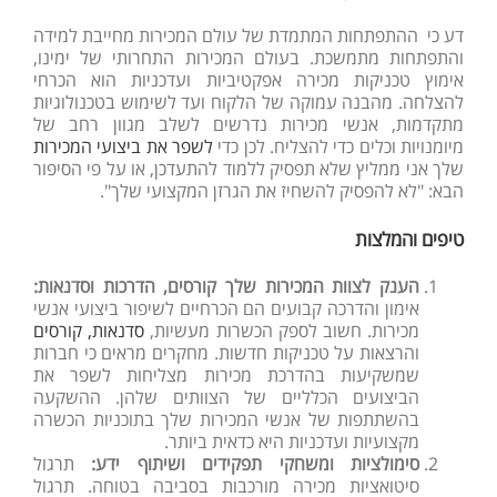
דע כי ההתפתחות המתמדת של עולם המכירות מחייבת למידה
והתפתחות מתמשכת. בעולם המכירות התחרותי של ימינו,
אימוץ טכניקות מכירה אפקטיביות ועדכניות הוא הכרחי
להצלחה. מהבנה עמוקה של הלקוח ועד לשימוש בטכנולוגיות
מתקדמות, אנשי מכירות נדרשים לשלב מגוון רחב של
מיומנויות וכלים כדי להצליח. לכן כדי
לשפר את ביצועי המכירות
שלך אני ממליץ שלא תפסיק ללמוד להתעדכן, או על פי הסיפור
הבא: "לא להפסיק להשחיז את הגרזן המקצועי שלך".
טיפים והמלצות
הענק
לצוות
המכירות
שלך
קורסים
, הדרכות וסדנאות:
אימון והדרכה קבועים הם הכרחיים לשיפור ביצועי אנשי
מכירות. חשוב לספק הכשרות מעשיות,
סדנאות, קורסים
והרצאות על טכניקות חדשות. מחקרים מראים כי חברות
שמשקיעות בהדרכת מכירות מצליחות לשפר את
הביצועים הכלליים של הצוותים שלהן. ההשקעה
בהשתתפות של אנשי המכירות שלך בתוכניות הכשרה
מקצועיות ועדכניות היא כדאית ביותר.
סימולציות
ומשחקי
תפקידים
ושיתוף ידע:
תרגול
סיטואציות מכירה מורכבות בסביבה בטוחה. תרגול