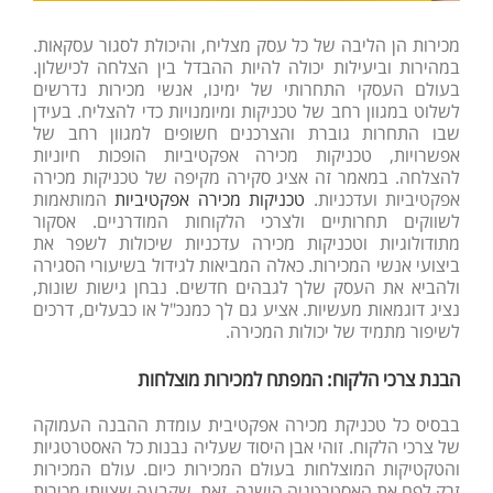
מכירות הן הליבה של כל עסק מצליח, והיכולת לסגור עסקאות.
במהירות וביעילות יכולה להיות ההבדל בין הצלחה לכישלון.
בעולם העסקי התחרותי של ימינו, אנשי מכירות נדרשים
לשלוט במגוון רחב של טכניקות ומיומנויות כדי להצליח. בעידן
שבו התחרות גוברת והצרכנים חשופים למגוון רחב של
אפשרויות, טכניקות מכירה אפקטיביות הופכות חיוניות
להצלחה. במאמר זה אציג סקירה מקיפה של טכניקות מכירה
אפקטיביות ועדכניות.
טכניקות מכירה אפקטיביות
המותאמות
לשווקים תחרותיים ולצרכי הלקוחות המודרניים. אסקור
מתודולוגיות וטכניקות מכירה עדכניות שיכולות לשפר את
ביצועי אנשי המכירות. כאלה המביאות לגידול בשיעורי הסגירה
ולהביא את העסק שלך לגבהים חדשים. נבחן גישות שונות,
נציג דוגמאות מעשיות. אציע גם לך כמנכ"ל או כבעלים, דרכים
לשיפור מתמיד של יכולות המכירה.
הבנת צרכי הלקוח: המפתח למכירות מוצלחות
בבסיס כל טכניקת מכירה אפקטיבית עומדת ההבנה העמוקה
של צרכי הלקוח. זוהי אבן היסוד שעליה נבנות כל האסטרטגיות
והטקטיקות המוצלחות בעולם המכירות כיום. עולם המכירות
זרק לפח את האסטרטגיה הישנה. זאת שקבעה שצוותי מכירות