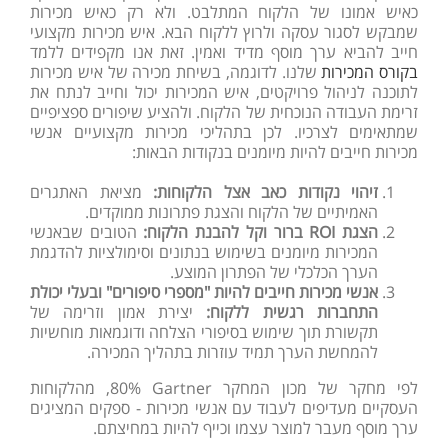
כאיש אמונו של הלקוח המתלבט. ולא רק כאיש מכירות
שמבקש לסגור עסקה ולרוץ ללקוח הבא. איש מכירות מקצועי
חייב להביא ערך מוסף מדיד ואמין. זאת אנו מקפידים ללמד
בקורס המכירות
שלנו. לדוגמה, בשיחת מכירה של איש מכירות
לתוכנה לניהול פרויקטים, איש המכירות יכול וחייב לנתח את
זרימת העבודה הנוכחית של הלקוח. ולהציע שיפורים ספציפיים
שמתאימים לצרכיו. לכן בתהליכי מכירות מקצועיים אנשי
מכירות חייבים להיות מיומנים בנקודות הבאות:
זיהוי
נקודות
כאב אצל הלקוחות
:
מציאת
האתגרים
האמיתיים
של
הלקוח
והצגת
פתרונות
ממוקדים
.
הצגת
ROI
ברור וקל להבנת הלקוח:
הטובים שבאנשי
המכירות מיומנים בשימוש בנתונים וסימולציות להדגמת
הערך הכלכלי של הפתרון המוצע.
אנשי מכירות חייבים להיות "מספרי סיפורים" ובעלי יכולת
התחברות רגשית ללקוח:
יצירת אמון וזרימה של
תקשורת תוך שימוש בסיפורי הצלחה ודוגמאות מוחשיות
להמחשת הערך תמיד עוזרות בתהליך המכירה.
לפי מחקר של מכון המחקר
Gartner
80%
, מהלקוחות
העסקיים מעדיפים לעבוד עם אנשי מכירות - ספקים המציגים
ערך מוסף מעבר למוצר עצמו וכייף להיות במחיצתם.