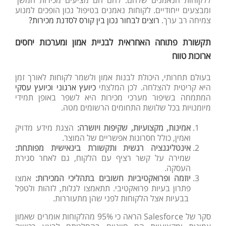
ומבצעים ייחודיים. לקוחות נאמנים בטיפול נכון הופכים למנוע
צמיחה רב ערך.
רוצים לבחור נכון בין קורס לסדנת מכירות?
תקשורת פתוחה האחראית לבניית אמון ומערכות יחסים
ארוכות טווח
בעולם תחרותי, היכולת לבנות אמון ולשמר לקוחות לאורך זמן
היא קריטית להצלחה. לכן המלצתי
כיועץ ארגוני וכיועץ עסקי
המתמחה בשיפור מערכי מכירות היא לשפר באופן תמידי
מיומנויות בכל שלושת התחומים הרשומים מטה.
אמינות, מקצועיות, שקיפות
ויושרה
:
הצגת
מידע
מדויק
ואמין
,
כולל
חסרונות
אפשריים
של
המוצר
.
אינטליגנציה רגשית ותקשורת בינאישית מפותחת:
שמירה על קשר רציף עם הלקוח, גם לאחר סגירת
העסקה.
יוזמה ופרואקטיביות חשובים בתהליכי המכירות:
אמצו
פתרון בעיות פרואקטיבי. תתאמצו לגלות, לזהות ולטפל
בבעיות אצל הלקוחות לפני שהן מתעוררות.
סקר של
Salesforce
הראה כי 95% מהלקוחות אומרים שאמון