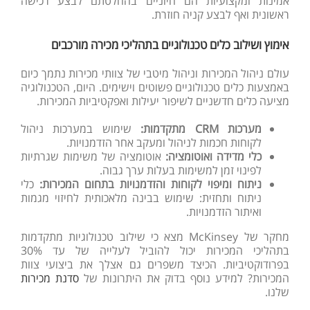
אמינות ומקצועיות הם חיוניים בהחלטתם לבצע רכישה
ראשונית ואף לבצע קניה חוזרת.
אימוץ ושילוב כלים טכנולוגיים בתהליכי מכירה מורכבים
עולם ניהול המכירות וניהול מיטבי של צוותי מכירות נתמך כיום
באמצעות כלים טכנולוגיים פשוטים וישימים. היום, הטכנולוגיה
מציעה כלים חדשניים לשיפור יעילות ואפקטיביות המכירות.
מערכות
CRM
מתקדמות:
שימוש במערכות ניהול
לקוחות חכמות לניהול ומעקב אחר הזדמנויות.
כלי
מדידה
ואוטומציה
:
אוטומציה של משימות שגרתיות
לפינוי זמן למשימות בעלות ערך גבוה.
ניתוח
ומיפוי
לקוחות והזדמנויות בתחום המכירות:
כלי
ניתוח ותחזית: שימוש בבינה מלאכותית לחיזוי מגמות
ואיתור הזדמנויות.
מחקר של
McKinsey
מצא כי שילוב טכנולוגיות מתקדמות
בתהליכי המכירות יכול להוביל לעלייה של עד 30%
בפרודוקטיביות.
הכיצד משפרים גם אצלך את ביצועי צוות
המכירות? למידע נוסף בדוק את היתרונות של
סדנת מכירות
שלנו.