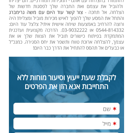
להתמודד בהצלחה עם אתגרי המכירות המודרניים. הם יצליחו
ולהוביל את עצמם ואת החברה שלך לפסגות חדשות של
הצלחה. אל תחכה -
צור קשר עוד היום עם משה גרימברג
והתחל את המסע שלך להפוך לאיש מכירות מוביל ומצליח!
היה
ורוצה להרחיב באמצעות שיחה אישית איתי? צלצל עוד היום:
0544-814332 או 03-9032222. הדרכה מקצועית ועדכנית
המתמקדת בפיתוח כישורים תוביל את הצוות שלך או את
עצמך, להצלחה ארוכת טווח ותשפר את יחס הסגירה. כמנכ"ל
או כבעלים אל תהסס להתחיל את הדרך כבר היום!
לקבלת שעת ייעוץ וסיעור מוחות ללא
התחייבות אנא הזן את הפרטים