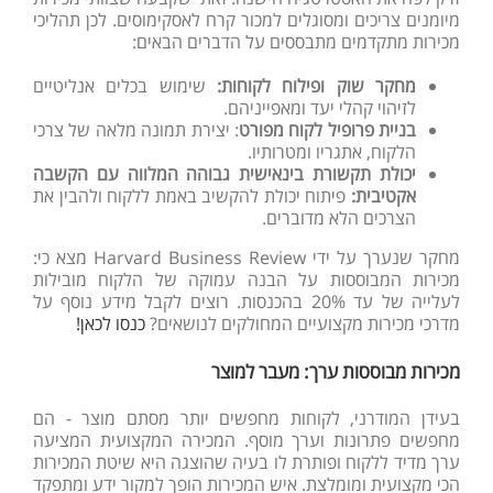
מיומנים צריכים ומסוגלים למכור קרח לאסקימוסים. לכן תהליכי
מכירות מתקדמים מתבססים על הדברים הבאים:
מחקר
שוק
ופילוח
לקוחות
:
שימוש
בכלים
אנליטיים
לזיהוי
קהלי
יעד
ומאפייניהם
.
בניית פרופיל לקוח מפורט
:
יצירת תמונה מלאה של צרכי
הלקוח, אתגריו ומטרותיו.
יכולת תקשורת בינאישית גבוהה המלווה עם הקשבה
אקטיבית:
פיתוח יכולת להקשיב באמת ללקוח ולהבין את
הצרכים הלא מדוברים.
מחקר שנערך על ידי
Harvard Business Review
מצא כי:
מכירות המבוססות על הבנה עמוקה של הלקוח מובילות
לעלייה של עד 20% בהכנסות. רוצים לקבל מידע נוסף על
מדרכי מכירות מקצועיים המחולקים לנושאים?
כנסו לכאן!
מכירות מבוססות ערך: מעבר למוצר
בעידן המודרני, לקוחות מחפשים יותר מסתם מוצר - הם
מחפשים פתרונות וערך מוסף.
המכירה המקצועית המציעה
ערך מדיד ללקוח ופותרת לו בעיה שהוצגה היא שיטת המכירות
הכי מקצועית ומומלצת. איש המכירות הופך למקור ידע ומתפקד