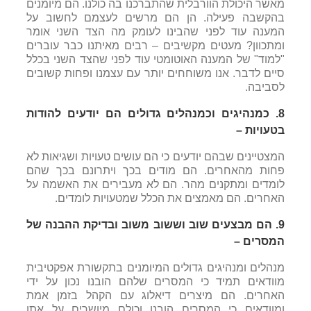
מאשר היכולת הוורבלית שהתברכנו בה כולנו. הם מיומנים
בהקשבה פעילה. הן הם מרשים לעצמם לחשוב על
המענה עוד לפני שהבינו לעומק מה הצד השני אומר
ומתכוון? מעטים מקשיבים – רבים מאיתנו כבר עוברים
"למוד" של המענה האוטומטי עוד לפני שהצד השני בכלל
סיים לדבר. אנו משוחחים יותר עם עצמנו ופחות קשובים
לסביבה.
8.
כמנהיגים וכמנהלים גדולים הם יודעים להודות
בטעויות –
המצטיינים שבהם יודעים כי הם עושים טעויות ושגיאות לא
פחות מהאחרים. הם מודים בכך ויתרונם בכך שהם
לומדים ומתקנים מהר. הם לא מעבירים את האשמה על
האחרים. הם מאמצים את הכלל שמטעויות לומדים.
9.
הם מבצעים שוב וששוב משוב ובדיקת ההבנה של
המסרים –
מנהלים ומנהיגים גדולים המיומנים בתקשורת אפקטיבית
מוודאים תמיד כי המסרים שלהם הובנו נכון על ידי
האחרים. הם מיצרים דיאלוג עם הקהל בזמן אמת
ומוודאים כי המסרים הובנו וכולם מיושרים על אתו