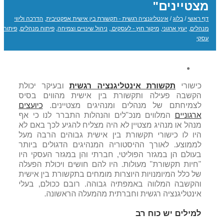
מצטיינים"
דף ראשי
/
בלוג
/
אינטליגנציה רגשית - תקשורת בין אישית אפקטיבית
,
הדרכה וליווי
מנהלים
,
יעוץ ארגוני
,
מיקור חוץ - לעסקים.
,
ניהול שינויים וצמיחה
,
פיתוח מנהלים
,
פיתוח
עסקי
כישורי
תקשורת אינטליגנציה רגשית
ובעיקר יכולת
הקשבה פעילה ותקשורת בין אישית מהווים בסיס
לצמיחתם של מנהלים ומנהיגים מצטיינים.
כיועצים
ארגוניים
המלווים מנכ"לים והנהלות התברר לנו כי אף
מנהל או מנהיג מצטיין לא היה מצליח להגיע לכך באם לא
היו לו כישורי תקשורת בין אישית גבוהים הרבה מעל
לממוצע. לאורך ההיסטוריה המנהיגים הדגולים ביותר
בעולם הן במגזר הפוליטי, חברתי והן במגזר העסקי היו
"חיות תקשורת" מעולות. היו להם חושים ויכולת הפעלה
של כלל המיומנויות היוצרות מומחים בתקשורת בין אישית
והקשבה המלווה באמפתיה גבוהה. רובם ככולם, בעלי
אינטליגנציה רגשית וחברתית מהמעלה הראשונה.
למילים יש כוח רב