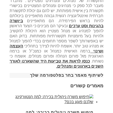
התקשורת של מנהלים ומנהיגים מצטיינים". מתברר
מעבר לכל ספק כי מנהיגים ומנהלים המצטיינים בכישורי
תקשורת בין אישית מפותחת. יש להם גם יכולת לתקשורת
חברתית ואינטליגנציה רגשית גבוהה מתאפיינים ביכולתם
להיות בראש הפירמידה. הם מתאפיינים
ביושרה
בהגינות וסט ערכים
ובעיקר הם מבינים כי הצעד הראשון
להפוך למנהיג או מנהל מצטיין הוא היכולת להקשיב
ולהיות בעל מיומנויות תקשורתיות מפותחות. בדוק האם
יש באפשרותך לשפר מספר תחומים בכדי להפוך למנהל
או מנהיג טוב יותר. אשמח להיות לצידך בתהליכי
העצמה
ושינוי
ברמה האישית כמנהל או כמנכ"ל או ברמה
הארגונית מול פורום הנהלה ופורום מנהלים. אשמח כי
נשוחח.
כנסו לראות את טביעות היד שהשארנו לאורך
השנים בארגונים ומנהלים.
לשיתוף מאמר בחר בפלטפורמה שלך
מאמרים קשורים
חיפוש משרה ניהולית בכירה: למה