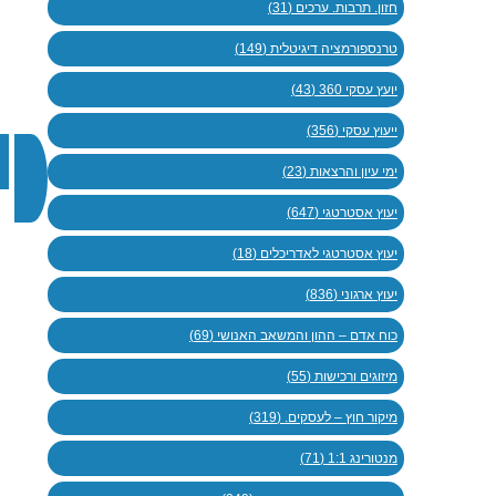
חזון. תרבות. ערכים (31)
טרנספורמציה דיגיטלית (149)
יועץ עסקי 360 (43)
ייעוץ עסקי (356)
ימי עיון והרצאות (23)
יעוץ אסטרטגי (647)
יעוץ אסטרטגי לאדריכלים (18)
יעוץ ארגוני (836)
כוח אדם – ההון והמשאב האנושי (69)
מיזוגים ורכישות (55)
מיקור חוץ – לעסקים. (319)
מנטורינג 1:1 (71)