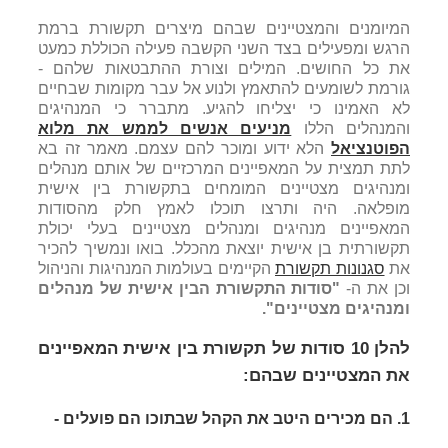
המיומנים והמצטיינים שבהם מיצרים תקשורת ברמת
הרגש ומפעילים בצד השני הקשבה פעילה הכוללת כמעט
את כל החושים. המילים וצורת ההתבטאות שלהם -
גורמת לשומעים להתאמץ ולנוע אל עבר מקומות שבחיים
לא האמינו כי יצליחו להגיע. מתברר כי המנהיגים
והמנהלים הללו
מניעים אנשים לממש את מלוא
הפוטנציאל
הלא ידוע ומוכר להם עצמם. מאמר זה בא
לתת תמצית על המאפיינים המרכזיים של אותם מנהלים
ומנהיגים מצטיינים המומחים בתקשורת בין אישית
מופלאה. היה ותרצו תוכלו לאמץ חלק מהסודות
המאפיינים מנהיגים ומנהלים מצטיינים בעלי יכולת
תקשורתית בן אישית יוצאת מהכלל. בואו ונמשיך להכיר
את
סגנונות תקשורת
הקיימים בעולמות המנהיגות והניהול
וכן את ה-
"סודות התקשורת הבין אישית של מנהלים
ומנהיגים מצטיינים".
להלן 10 סודות של תקשורת בין אישית המאפיינים
את המצטיינים שבהם
:
1.
הם מכירים היטב את הקהל שבתוכו הם פועלים -