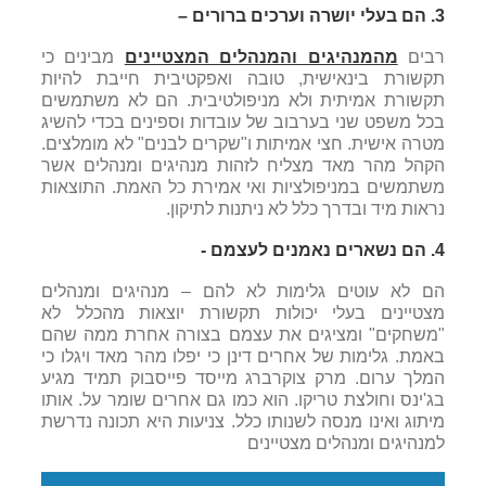
3.
הם בעלי יושרה וערכים ברורים –
רבים
מהמנהיגים והמנהלים המצטיינים
מבינים כי
תקשורת בינאישית, טובה ואפקטיבית חייבת להיות
תקשורת אמיתית ולא מניפולטיבית. הם לא משתמשים
בכל משפט שני בערבוב של עובדות וספינים בכדי להשיג
מטרה אישית. חצי אמיתות ו"שקרים לבנים" לא מומלצים.
הקהל מהר מאד מצליח לזהות מנהיגים ומנהלים אשר
משתמשים במניפולציות ואי אמירת כל האמת. התוצאות
נראות מיד ובדרך כלל לא ניתנות לתיקון.
4.
הם נשארים נאמנים לעצמם -
הם לא עוטים גלימות לא להם – מנהיגים ומנהלים
מצטיינים בעלי יכולות תקשורת יוצאות מהכלל לא
"משחקים" ומציגים את עצמם בצורה אחרת ממה שהם
באמת. גלימות של אחרים דינן כי יפלו מהר מאד ויגלו כי
המלך ערום. מרק צוקרברג מייסד פייסבוק תמיד מגיע
בג'ינס וחולצת טריקו. הוא כמו גם אחרים שומר על. אותו
מיתוג ואינו מנסה לשנותו כלל. צניעות היא תכונה נדרשת
למנהיגים ומנהלים מצטיינים