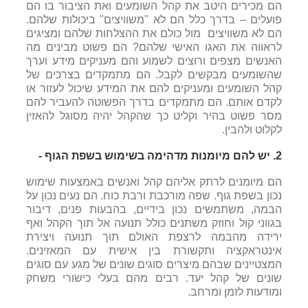
הם מכירים היטב את קהל השומעים ואת הציבור בו הם
פועלים – בדרך כלל הם לא "משוויצים" ביכולות שלהם.
הם לא משוויצים מול כולם את ההצלחות שלהם ומציגים
לראווה את האגו האישי שלהם? הם פשוט מבינים מה
האנשים מצפים ורוצים לשמוע והם מעניקים מידע וערך
שהשומעים מבקשים לקבל. הם מתמקדים בצרכים של
קהל השומעים ומעניקים להם את המידע שיכול לעזור או
לקדם אותם. הם מתמקדים בדרך הפשוטה להעביר להם
מסר פשוט בהיר וקליט כך שהקהל יהיה מסוגל להאזין
לקלוט ולהבין.
2.
יש להם מיומנות מדהימה בשימוש בשפת הגוף -
הם מיומנים לרתק אליהם קהל ואנשים באמצעות שימוש
נכון בשפת גוף. שפה מורכבת ורבת כוח. הם נעים נכון על
הבמה, משתמשים נכון בידיים, בהבעות פנים, דיבור
בגווני קול וחוזק משתנים כולל תנועה אל תוך הקהל ואף
ירידה מהבמה לרצפת האולם תוך תנועה ויצירת
אינטראקציה ותקשורת בין אישית עם המאזינים.
המצטיינים שבהם מיצרים סוגים שונים של מגע עם סוגים
שונים של קהל יעד. רבים מהם בעלי כישורי משחק
ומודעות לזמן ומרחב.