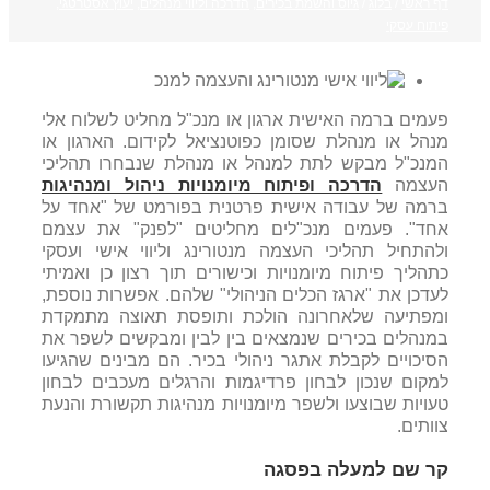
דף ראשי
/
בלוג
/
גיוס והשמת בכירים
,
הדרכה וליווי מנהלים
,
יעוץ אסטרטגי
,
פיתוח עסקי
פעמים ברמה האישית ארגון או מנכ"ל מחליט לשלוח אלי
מנהל או מנהלת שסומן כפוטנציאל לקידום. הארגון או
המנכ"ל מבקש לתת למנהל או מנהלת שנבחרו תהליכי
העצמה
הדרכה ופיתוח מיומנויות ניהול ומנהיגות
ברמה של עבודה אישית פרטנית בפורמט של "אחד על
אחד". פעמים מנכ"לים מחליטים "לפנק" את עצמם
ולהתחיל תהליכי העצמה מנטורינג וליווי אישי ועסקי
כתהליך פיתוח מיומנויות וכישורים תוך רצון כן ואמיתי
לעדכן את "ארגז הכלים הניהולי" שלהם. אפשרות נוספת,
ומפתיעה שלאחרונה הולכת ותופסת תאוצה מתמקדת
במנהלים בכירים שנמצאים בין לבין ומבקשים לשפר את
הסיכויים לקבלת אתגר ניהולי בכיר. הם מבינים שהגיעו
למקום שנכון לבחון פרדיגמות והרגלים מעכבים לבחון
טעויות שבוצעו ולשפר מיומנויות מנהיגות תקשורת והנעת
צוותים.
קר שם למעלה בפסגה