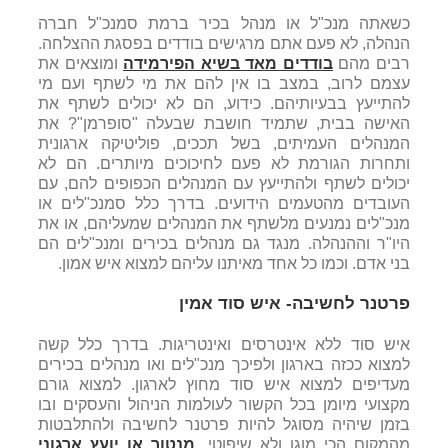
כשאתה מנכ"ל או מנהל בכיר ברמת סמנכ"ל חברה
הנהלה, לא פעם אתם מרגישים בודדים בפסגת ההצלחה.
רבים מהם
בודדים מאד בשיא הפירמידה
ומוצאים את
עצמם לרוב, במצב בו אין להם את מי לשתף ועם מי
להתייעץ בבעיותיהם. כידוע, הם לא יכולים לשתף את
האישה בבית, שתמיד חושבת שבעלה "סופרמן"? את
המנהלים העמיתים, בשל תככים, פוליטיקה ארגונית
ותחרות הגורמת לא פעם לחיכוכים מיותרים. הם לא
יכולים לשתף ולהתייעץ עם המנהלים הכפופים להם, עם
העובדים מהטעמים הידועים. בדרך כלל סמנכ"לים או
מנכ"לים נמנעים מלשתף את המנהלים שמעליהם, או את
היו"ר וההנהלה. מנגד גם מנהלים בכירים ומנכ"לים הם
בני אדם. וכמו כל אחד מאיתנו עליהם למצוא איש אמון.
פרטנר לחשיבה- איש סוד אמין
איש סוד ללא אינטרסים ואינטריגות. בדרך כלל קשה
למצוא ככזה בארגון ולפיכך מנכ"לים ואו מנהלים בכירים
מעדיפים למצוא איש סוד מחוץ לארגון. למצוא גורם
מקצועי מיומן בכל הקשור לעולמות הניהול והעסקים ובו
בזמן שיהיה מסוגל להיות פרטנר לחשיבה ולהתלבטות
מהמקום הכי מוגן ולא שיפוטי.
מנטור או יועץ ארגוני