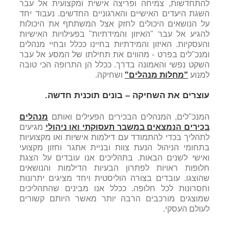
להתחדשות, צמיחה ופריצה אישית ומקצועית אל עבר
השגת היעדים האישיים והארגוניים החדשים. נעבוד יחד
על הנושאים היכולים לחזק אצל המשתתף את היכולות
להגיע אל עבר "האיזון והמידתיות" בפעילויות האישיות
והעסקיות. האיזון והמידתיות בחיינו ככלל ובחיי מנהלים
ומנכ"לים בפרט - מהווים את תחילתו של המסע אל עבר
השקט נפשי והאמונה בדרך. ככלל הן התרופה הכי טובה
למנוע
"מחלות מנהלים"
ושחיקה.
עוצרים את השחיקה – בונים תוכנית חדשה.
המנכ"לים, המנהלים הבכירים הפעילים ואותם
מנהלים
בכירים הנמצאים במשבר תעסוקתי ואו ניהולי
מגיעים
לתהליך בכדי להתמודד עם דילמות אישיות ואו מקצועיות
בתחומי הניהול הנעת צוות ובניית אתגר וחזון מקצועי
ואישי לשנים הבאות. בתהליכים אנו עובדים על הצגת
חלופות ראויות לפתרון הבעיות הדילמות והנושאים
שהוצגו. עובדים בצורה הוליסטית ויחד מציגים יתרונות
וחסרונות לכל חלופה. ככלל אנו מבינים שהתהליכים
שמוצגים מורכבים הרבה יותר מאשר היותם קשורים
לעולם העסקי.