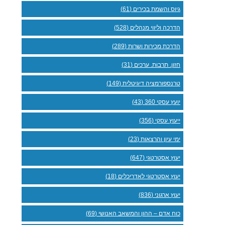
גיוס והשמת בכירים (61)
הדרכה וליווי מנהלים (528)
הדרכת מכירות ושרות (289)
חזון. תרבות. ערכים (31)
טרנספורמציה דיגיטלית (149)
יועץ עסקי 360 (43)
ייעוץ עסקי (356)
ימי עיון והרצאות (23)
יעוץ אסטרטגי (647)
יעוץ אסטרטגי לאדריכלים (18)
יעוץ ארגוני (836)
כוח אדם – ההון והמשאב האנושי (69)