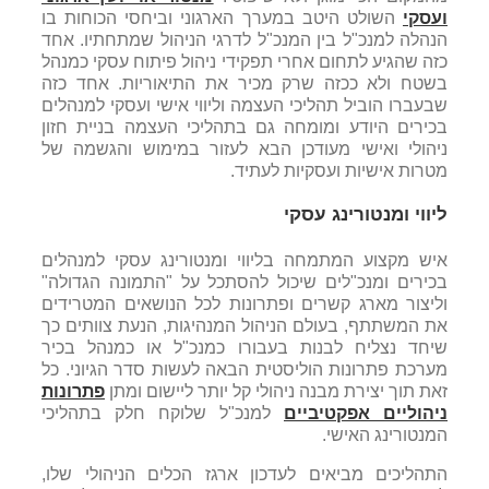
ועסקי
השולט היטב במערך הארגוני וביחסי הכוחות בו
הנהלה למנכ"ל בין המנכ"ל לדרגי הניהול שמתחתיו. אחד
כזה שהגיע לתחום אחרי תפקידי ניהול פיתוח עסקי כמנהל
בשטח ולא ככזה שרק מכיר את התיאוריות. אחד כזה
שבעברו הוביל תהליכי העצמה וליווי אישי ועסקי למנהלים
בכירים היודע ומומחה גם בתהליכי העצמה בניית חזון
ניהולי ואישי מעודכן הבא לעזור במימוש והגשמה של
מטרות אישיות ועסקיות לעתיד.
ליווי ומנטורינג עסקי
איש מקצוע המתמחה בליווי ומנטורינג עסקי למנהלים
בכירים ומנכ"לים שיכול להסתכל על "התמונה הגדולה"
וליצור מארג קשרים ופתרונות לכל הנושאים המטרידים
את המשתתף, בעולם הניהול המנהיגות, הנעת צוותים כך
שיחד נצליח לבנות בעבורו כמנכ"ל או כמנהל בכיר
מערכת פתרונות הוליסטית הבאה לעשות סדר הגיוני. כל
זאת תוך יצירת מבנה ניהולי קל יותר ליישום ומתן
פתרונות
ניהוליים אפקטיביים
למנכ"ל שלוקח חלק בתהליכי
המנטורינג האישי.
התהליכים מביאים לעדכון ארגז הכלים הניהולי שלו,