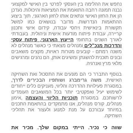
נחפש את ההלימה בין העסקי לפרטי בין האישי למקצועי
נבנה תמונה רחבה התואמת את המציאות והיכולות. נעדכן
הן את החזון האישי ונתאים אותו לחזון הארגוני, תוך ביצוע
ההתאמות הנדרשות. מדובר בנושאים כמו למשל
תקשורת בינאישית ויחסי עבודה, קידום אישי ותכנון
קריירה, עבודת פיתוח מודעות אישית וניהולית. בעבודתי
לאורך השנים בתחומי
הייעוץ הארגוני, פיתוח עסקי
והדרכות מנכ"לים
ומנהלים מצאתי כי כאשר מנהלים לא
משנה רמתם - קובעים מטרות ראויות, מקצים משאבים
ובונים תוכנית להשגתן ומשיגים אותן, הם נהנים ומרגישים
מלאי מרץ ואנרגיה.
בנוסף התברר כי הם מונעים את התסכול ואת השחיקה
האישית.
משה גרימברג ושותפיו הבכירים לדרך,
במסגרת פעילויות ההדרכה והליווי, מעניקים כלים ייחודים
לשימוש יעיל ואפקטיבי יותר בכל המשאבים העומדים
לרשותכם. במסגרת
תוכניות הליווי והעצמה
,אימון
מנהלים, קורס מנהלים, אנו מתמקדים בהתאמת התכנים
במיוחד עבורכם על מנת למנוע ולעצור את תהליכי
השחיקה.
שווה כי נכיר. הייתי במקום שלך. מכיר את