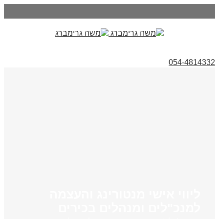
054-4814332
ליווי אישי מנטורינג והעצמה
למנכ"לים ומנהלים בכירים