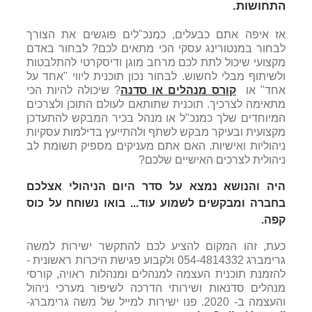
התחושות.
אז איפה אתם כבעלים, כמנכ"לים פוגשים את הצורך
לבחור במנטורינג עסקי הכי מתאים לכם? לבחור באדם
מקצועי שיכול לתת לכם מרחב מוגן ודיסקרטי להתלבטות
ולשיתוף מבלי לחשוש. לבחור נכון תוכנית ליווי "אחד על
אחד" או
קורס מנהלים או סדנה
? שיכולה להיות הכי
מתאימה לצרכיך. תוכנית שתותאם לעולם התוכן ולצרכים
המיוחדים שלך כמנכ"ל או מנהל בכיר המבקש להתעדכן
מקצועית ובעיקר מבקש לשתף ולהתייעץ בדילמות עסקיות
ניהוליות ואישיות. האם אתם מעניקים מספיק תשומת לב
ניהולית לצרכים האישיים שלכם?
היה והנושא נמצא על סדר היום הניהולי אצלכם
בחברה ומבקשים לשמוע עוד... בואו נשוחח על כוס
קפה
.
כעת, זהו המקום להציע לכם להתקשר ישירות למשה
גרימברג 054-4814332 ולקבוע פגישת היכרות ראשונית -
להזמנת תוכנית העצמה למנהלים ומנהלות ראויה, קורסי
מנהלים סדנאות ושירותי הדרכה לשיפור מערכי ניהול
והעצמה ב- 2020. פנו ישירות למייל של משה גרימברג-