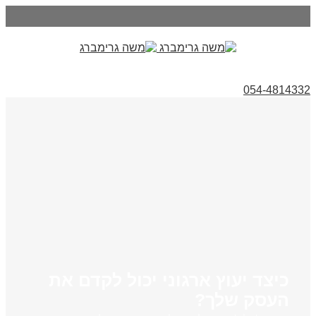
054-4814332
כיצד יעוץ ארגוני יכול לקדם את
העסק שלך?