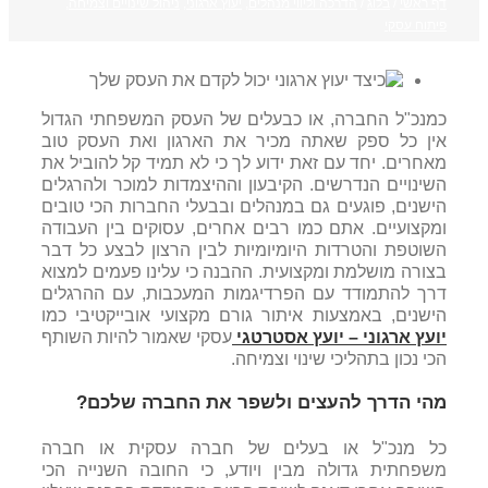
דף ראשי
/
בלוג
/
הדרכה וליווי מנהלים
,
יעוץ ארגוני
,
ניהול שינויים וצמיחה
,
פיתוח עסקי
כמנכ"ל החברה, או כבעלים של העסק המשפחתי הגדול
אין כל ספק שאתה מכיר את הארגון ואת העסק טוב
מאחרים. יחד עם זאת ידוע לך כי לא תמיד קל להוביל את
השינויים הנדרשים. הקיבעון וההיצמדות למוכר ולהרגלים
הישנים, פוגעים גם במנהלים ובבעלי החברות הכי טובים
ומקצועיים. אתם כמו רבים אחרים, עסוקים בין העבודה
השוטפת והטרדות היומיומיות לבין הרצון לבצע כל דבר
בצורה מושלמת ומקצועית. ההבנה כי עלינו פעמים למצוא
דרך להתמודד עם הפרדיגמות המעכבות, עם ההרגלים
הישנים, באמצעות איתור גורם מקצועי אובייקטיבי כמו
יועץ ארגוני – יועץ אסטרטגי
עסקי שאמור להיות השותף
הכי נכון בתהליכי שינוי וצמיחה.
מהי הדרך להעצים ולשפר את החברה שלכם?
כל מנכ"ל או בעלים של חברה עסקית או חברה
משפחתית גדולה מבין ויודע, כי החובה השנייה הכי