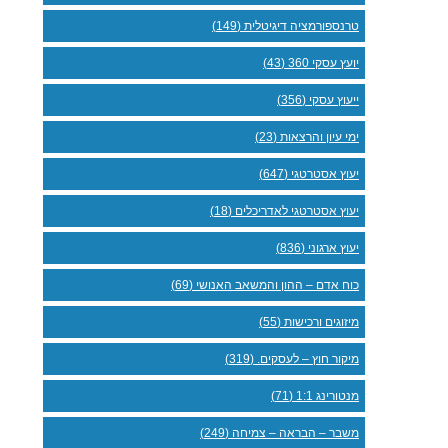
טרנספורמציה דיגיטלית (149)
יועץ עסקי 360 (43)
ייעוץ עסקי (356)
ימי עיון והרצאות (23)
יעוץ אסטרטגי (647)
יעוץ אסטרטגי לאדריכלים (18)
יעוץ ארגוני (836)
כוח אדם – ההון והמשאב האנושי (69)
מיזוגים ורכישות (55)
מיקור חוץ – לעסקים. (319)
מנטורינג 1:1 (71)
משבר – הבראה – צמיחה (249)