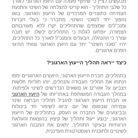
מבקשים לציין כי שיתוף פעולה עם היועץ הארגוני לאורך
כל שלבי התהליך - הוא קריטי להצלחה של השינוי והתנעת
הצמיחה כתוצרים המרכזיים של הייעוץ הארגוני. בואו
נהפוך יחד לסוכני השינוי. מתברר כי בעלי חברות
ומנכ"לים שמצפים שהתהליכים יקרו ללא מעורבותם
הצמודה, יופתעו לגלות כי התהליכים יכשלו. יש חובה
וצורך כי ההנהלה, הבעלים והמנכ"ל לאורך כל התהליכים,
יהיו "סוכני השינוי" יחד עם היועץ הארגוני וצוותי ההיגוי
הפנים ארגוניים.
כיצד ייראה תהליך הייעוץ הארגוני?
בתהליכים, חברת הייעוץ הארגוני, היועצים הארגוניים ימפו
וינתחו את תהליכי העבודה והנהלים, יזהו חוליות חלשות
ויצביעו על אזורים או נושאים הנדרשים לשינוי ולפיתוח.
במהלך העבודה המשותפת באחריותו של
היועץ הארגוני
או חברת הייעוץ הארגוני להוביל תהליכי הבראה שינוי
וצמיחה שבסופו של יום יביאו לשיפור חד ביכולות
ובביצועים של החברה או העסק. בתהליכים של הייעוץ
הארגוני, יבוצע ייעול ותהליך של קיצוץ בהוצאות והעלאת
הרווחיות ובעיקר התהליך, יתאים את המבנה הארגוני
לשינויים ולתוכנית האסטרטגית העדכנית.