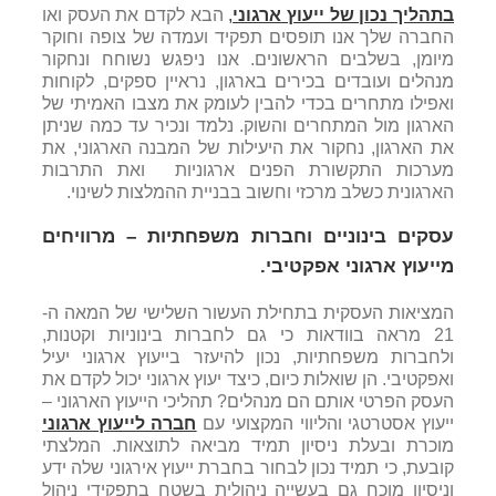
בתהליך נכון של ייעוץ ארגוני
,
הבא לקדם את העסק ואו
החברה שלך אנו תופסים תפקיד ועמדה של צופה וחוקר
מיומן, בשלבים הראשונים. אנו ניפגש נשוחח ונחקור
מנהלים ועובדים בכירים בארגון, נראיין ספקים, לקוחות
ואפילו מתחרים בכדי להבין לעומק את מצבו האמיתי של
הארגון מול המתחרים והשוק. נלמד ונכיר עד כמה שניתן
את הארגון, נחקור את היעילות של המבנה הארגוני, את
מערכות התקשורת הפנים ארגוניות ואת התרבות
הארגונית כשלב מרכזי וחשוב בבניית ההמלצות לשינוי.
עסקים בינוניים וחברות משפחתיות – מרוויחים
מייעוץ ארגוני אפקטיבי.
המציאות העסקית בתחילת העשור השלישי של המאה ה-
21 מראה בוודאות כי גם לחברות בינוניות וקטנות,
ולחברות משפחתיות, נכון להיעזר בייעוץ ארגוני יעיל
ואפקטיבי. הן שואלות כיום, כיצד יעוץ ארגוני יכול לקדם את
העסק הפרטי אותם הם מנהלים? תהליכי הייעוץ הארגוני –
ייעוץ אסטרטגי והליווי המקצועי עם
חברה לייעוץ ארגוני
מוכרת ובעלת ניסיון תמיד מביאה לתוצאות. המלצתי
קובעת, כי תמיד נכון לבחור בחברת ייעוץ אירגוני שלה ידע
וניסיון מוכח גם בעשייה ניהולית בשטח בתפקידי ניהול