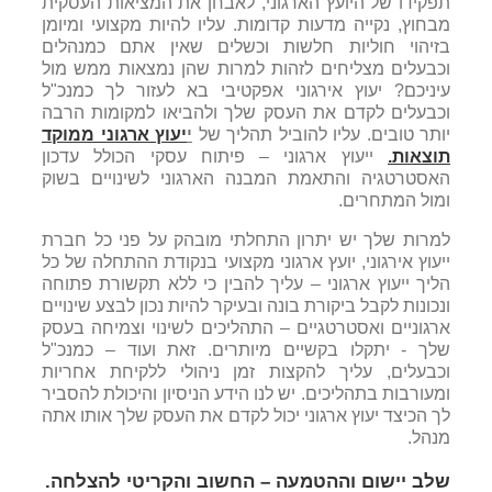
תפקידו של היועץ הארגוני, לאבחן את המציאות העסקית
מבחוץ, נקייה מדעות קדומות. עליו להיות מקצועי ומיומן
בזיהוי חוליות חלשות וכשלים שאין אתם כמנהלים
וכבעלים מצליחים לזהות למרות שהן נמצאות ממש מול
עיניכם? יעוץ אירגוני אפקטיבי בא לעזור לך כמנכ"ל
וכבעלים לקדם את העסק שלך ולהביאו למקומות הרבה
יותר טובים. עליו להוביל תהליך של
י
יעוץ ארגוני ממוקד
תוצאות.
ייעוץ ארגוני – פיתוח עסקי הכולל עדכון
האסטרטגיה והתאמת המבנה הארגוני לשינויים בשוק
ומול המתחרים.
למרות שלך יש יתרון התחלתי מובהק על פני כל חברת
ייעוץ אירגוני, יועץ ארגוני מקצועי בנקודת ההתחלה של כל
הליך ייעוץ ארגוני – עליך להבין כי ללא תקשורת פתוחה
ונכונות לקבל ביקורת בונה ובעיקר להיות נכון לבצע שינויים
ארגוניים ואסטרטגיים – התהליכים לשינוי וצמיחה בעסק
שלך - יתקלו בקשיים מיותרים. זאת ועוד – כמנכ"ל
וכבעלים, עליך להקצות זמן ניהולי ללקיחת אחריות
ומעורבות בתהליכים. יש לנו הידע הניסיון והיכולת להסביר
לך הכיצד יעוץ ארגוני יכול לקדם את העסק שלך אותו אתה
מנהל.
שלב יישום וההטמעה – החשוב והקריטי להצלחה.