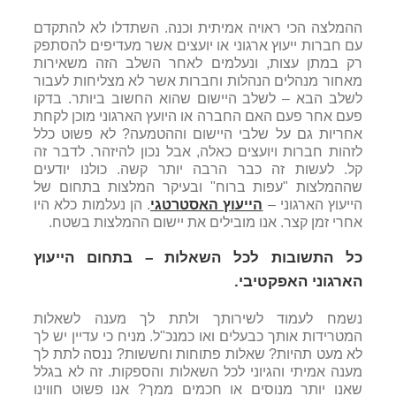
ההמלצה הכי ראויה אמיתית וכנה. השתדלו לא להתקדם
עם חברות ייעוץ ארגוני או יועצים אשר מעדיפים להסתפק
רק במתן עצות, ונעלמים לאחר השלב הזה משאירות
מאחור מנהלים הנהלות וחברות אשר לא מצליחות לעבור
לשלב הבא – לשלב היישום שהוא החשוב ביותר. בדקו
פעם אחר פעם האם החברה או היועץ הארגוני מוכן לקחת
אחריות גם על שלבי היישום וההטמעה? לא פשוט כלל
לזהות חברות ויועצים כאלה, אבל נכון להיזהר. לדבר זה
קל. לעשות זה כבר הרבה יותר קשה. כולנו יודעים
שההמלצות "עפות ברוח" ובעיקר המלצות בתחום של
הייעוץ הארגוני –
הייעוץ האסטרטגי
. הן נעלמות כלא היו
אחרי זמן קצר. אנו מובילים את יישום ההמלצות בשטח.
כל התשובות לכל השאלות – בתחום הייעוץ
הארגוני האפקטיבי.
נשמח לעמוד לשירותך ולתת לך מענה לשאלות
המטרידות אותך כבעלים ואו כמנכ"ל. מניח כי עדיין יש לך
לא מעט תהיות? שאלות פתוחות וחששות? ננסה לתת לך
מענה אמיתי והגיוני לכל השאלות והספקות. זה לא בגלל
שאנו יותר מנוסים או חכמים ממך? אנו פשוט חווינו