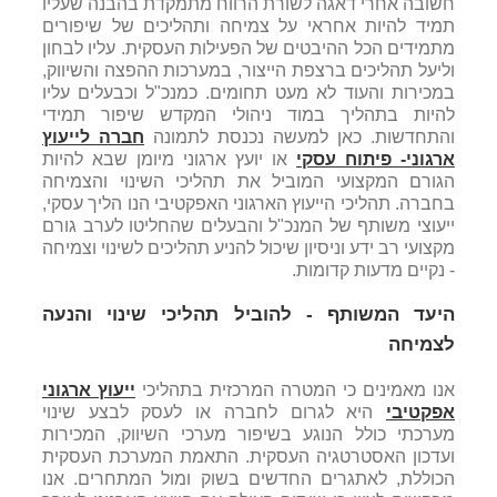
חשובה אחרי דאגה לשורת הרווח מתמקדת בהבנה שעליו
תמיד להיות אחראי על צמיחה ותהליכים של שיפורים
מתמידים הכל ההיבטים של הפעילות העסקית. עליו לבחון
וליעל תהליכים ברצפת הייצור, במערכות ההפצה והשיווק,
במכירות והעוד לא מעט תחומים. כמנכ"ל וכבעלים עליו
להיות בתהליך במוד ניהולי המקדש שיפור תמידי
והתחדשות. כאן למעשה נכנסת לתמונה
חברה לייעוץ
ארגוני- פיתוח עסקי
או יועץ ארגוני מיומן שבא להיות
הגורם המקצועי המוביל את תהליכי השינוי והצמיחה
בחברה. תהליכי הייעוץ הארגוני האפקטיבי הנו הליך עסקי,
ייעוצי משותף של המנכ"ל והבעלים שהחליטו לערב גורם
מקצועי רב ידע וניסיון שיכול להניע תהליכים לשינוי וצמיחה
- נקיים מדעות קדומות.
היעד המשותף - להוביל תהליכי שינוי והנעה
לצמיחה
אנו מאמינים כי המטרה המרכזית בתהליכי
ייעוץ ארגוני
אפקטיבי
היא לגרום לחברה או לעסק לבצע שינוי
מערכתי כולל הנוגע בשיפור מערכי השיווק, המכירות
ועדכון האסטרטגיה העסקית. התאמת המערכת העסקית
הכוללת, לאתגרים החדשים בשוק ומול המתחרים. אנו