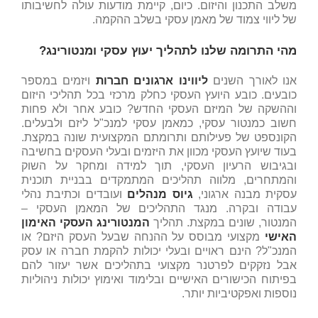
משלב התכנון והיזום. כיום, קיימת מודעות עולה לחשיבותו
של ליווי צמוד של מאמן עסקי בשלב ההקמה.
מהי התרומה שלנו לתהליך יעוץ עסקי ומנטורינג?
אנו לאורך השנים
ליווינו ארגונים חברות
ויזמים במספר
כובעים. כובע היועץ העסקי כחלק מרכזי בכל תהליכי היזום
וההשקה של המיזם העסקי החדש? כובע אחר ולא פחות
חשוב כמנטור עסקי, כמאמן עסקי למנכ"ל ליזם ולבעלים.
הקונספט של פעילותם ותרומתם המקצועית שונה במקצת.
בעוד שיועץ העסקי מכוון את היזמים ובעלי העסקים בחשיבה
ובגיבוש הרעיון העסקי, תוך למידה ומחקר על השוק
והמתחרים, מלווה תהליכים המתמקדים בבניית תוכנית
עסקית מבנה ארגוני,
גיוס מנהלים
ועובדים וכתיבת נהלי
עבודה ובקרה. מנגד התהליכים של המאמן העסקי –
המנטור, שונים במקצת. תהליך
המנטורינג העסקי האימון
האישי
מקצועי מבוסס על ההנחה שבעל העסק היזם? או
המנכ"ל? הינם ראויים ובעלי יכולות להקמת חברה או עסק
אבל נזקקים לפרטנר מקצועי בתהליכים אשר יעזור להם
בפיתוח הכישורים האישיים ובלימוד ואימוץ יכולות ניהוליות
נוספות ואפקטיביות יותר.