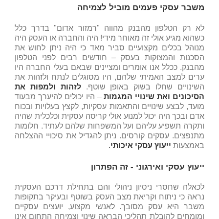
משבר עסקי פעמים מוביל לצמיחה
לא רק הטלפון מהבנק מהווה "רמזור אדום" בדרך כלל
כשהוא מגיע אולי זה מאוחר מידי! היה והחברה או העסק היה
מנוהל בכלים מקצועיים סביר מאד כי היה ניתן לחוש את
הסכנות והמצוקות בעסק – חודשים רבים לפני הטלפון
מהבנק. ככלל אנו אומרים ומציינים שבאם בעלי החברה היו
ערים למצב האמיתי שלהם, היו מסוגלים לנתח ולזהות את
השינויים שחלו בשוק באופן שוטף.
לזהות ולמפות את
הסיכונים ואת שינויי המגמות
– היו יכולים להיערך מבעוד
מועד, לבצע שינויים והתאמות עסקיות, לקצץ בעלויות ובכוח
אדם ובכך היה יכול למנוע אולי קריסה עסקית וכלכלית שהיה
ותקרה תשפיע עליהם ועל המשפחות שלהם לעתיד. חלומות
מתנפצים. עסקים קורסים. ניתן להגדיל את סיכויי ההצלחה
באמצעות
ייעוץ עסקי איכותי
.
ייעוץ עסקי ואירגוני - זה הפתרון
לכאלה שחסרי ניסיון ניהולי והם בתחילת דרכם העסקית
נראה כי ניתוח וקריאת מצב העסק בשוטף ובעיקר בתקופות
משבר היא עסק מסובך. לאנשי מקצוע, יועצים עסקיים
ומומחים להובלת תהליכי הבראה שינוי וצמיחה התחום אינו