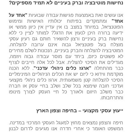
נחישות מוטיבציה וברק בעיניים לא תמיד מספיקים?
אנו עושים זאת באמצעות פגישות עבודה שבועיות
"אחד על
אחד"
ומתמקדים בפיתוח יכולותיו האישיות ומימוש
הפוטנציאל, במיוחד במצב בו אין עדיין אין כיוון ממשי או
ידיעה ברורה היכן לנעוץ את הדגל? למותר לציין כי ללא
נחישות ברק בעיניים ורצון להשאיר חותם גם רעיון עסקי
מוצלח בעל פוטנציאל גבוה אינם ערובה להצלחה.
המוטיבציה להצלחה והברק בעיניים, הנכונות לשלם מחירים
לא פשוטים כיזם, ביחד עם מוסר עבודה גבוה ויוזמה,
מגדילים את הסיכוי להצליח. אבל לכל אלה חייבים לצרף
כבר מהתחלה
"ארגז כלים ניהולי עדכני"
. ללא הכנה
מוקדמת ווידוא כי ליזם יש את הכלים הניהוליים המינימליים
הסיכוי להצלחה קטן משמעותית. ארגז כלים ניהולי מקצועי
ועדכני חובה שימצא בכל שלב ושלב בחיי עסק או חברה
כבר משלב היזום ולאורך כל חיי העסק לצורך מינופו
והתרחבותו.
ייעוץ עסקי מקצועי – בחיפה וצפון הארץ
חיפה והצפון נמצאים מחוץ למעגל העסקי המרכזי במדינה.
המשפט האומר כי אחרי חדרה אנו מגיעים לדרום לבנון