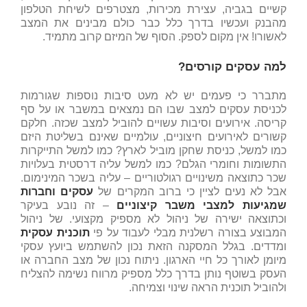
קשיים בגביה, עצירת מכירות, מצטרפים לשיחת הטלפון
מהבנק ועכשיו בדרך כלל כבר כולם מבינים את המצב
לאשורו! אין מקום לספק. הסוף של המיזם קרוב מתמיד
.
למה עסקים קורסים?
מתברר כי פעמים יש לא מעט סיבות נוספות שגורמות
לכניסת עסקים למצב שבו הם נמצאים במשבר או על סף
קריסה. אירועים וסיבות עשויים להוביל למצב שכזה. חלקם
קשורים לאירועים חיצוניים, עולמיים שאינם בשליטת היזם
כמו למשל, כניסת שחקן מוביל לארץ? כמו למשל התייקרות
התשומות וחומרי הגלם? כמו למשל עליה דרסטית בעלויות
שכר כתוצאה משינויים רגולטוריים – עליה בשכר המינימום.
אבל לא נעים לציין כי ברוב המקרים של
עסקים וחברות
שמגיעות למצבי משבר קיצוניים
– זה נובע בעיקר
וכתוצאה ישירה של ניהול לא מספיק מקצועי. של ניהול
המבוצע בצורה רשלנית מבלי לעבוד על פי
תוכנית עסקית
ומדדים. בגלל המסקנה הזאת נכון להשתמש ביועץ עסקי
מיומן לאורך כל חיי הארגון. ניתוח נכון של מצב החברה או
העסק בשוטף נותן בדרך כלל מספיק מרווח נשימה להצליח
ולהוביל תוכנית הראה שינוי וצמיחה.