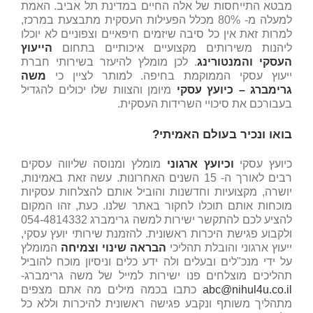
מבטא התייחסות של אלה החיים במדינת תל אביב. האמת
למעלה מ- 80% מכלל הפעילות העסקית מתבצעת במרכז,
למרות זאת אין כל סיבה שיזמים חיפאיים וצפוניים לא יוכלו
ליהנות משירותים מקצועיים איכותיים בתחום
הייעוץ
העסקי והמנטורינג
. לכן מומלץ להיעזר בשירותי חברת
ייעוץ עסקי הממוקמת בחיפה. למותר לציין כי
משה
גרימברג – כיועץ עסקי
מיומן והצוות שלו יכולים להגדיל
בעבורכם את סיכויי השרידות העסקית.
בואו ונכיר בעולם האמיתי?
כיועץ עסקי
וכיועץ ארגוני
מומלץ ומנוסה שליווה עסקים
רבים לאורך ה- 15 השנים האחרונות. עשה זאת באמינות,
יושרה, מקצועיות וחדשנות והוביל אותם להצלחות עסקיות
מוכחות אותם תוכלו לחקור באתר שלנו. כעת, זהו המקום
להציע לכם להתקשר ישירות למשה גרימברג 054-4814332
ולקבוע פגישת היכרות ראשונית. להזמנת שירותי יועץ עסקי,
ייעוץ ארגוני והובלת תהליכי
הבראה שינוי וצמיחה
המומלץ
על ידי מנכ"לים ובעלים ולה ידע כלים וניסיון מוכח להוביל
תהליכים מוצלחים פנו ישירות למייל של משה
גרימברג-
abc@nihul4u.co.il
כתבו בכמה מילים מה אתם מצפים
מתהליך משותף ונקבע פגישה ראשונית להיכרות וללא כל