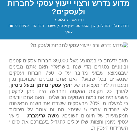
מדוע נדרש ורצוי ייעוץ עסקי לחברות
ולעסקים?
דף ראשי
/
בלוג
/
הדרכה וליווי מנהלים
,
יעוץ אסטרטגי
,
יעוץ ארגוני
,
משבר - הבראה - צמיחה
,
פיתוח
עסקי
האם ידעתם כי בממוצע מעל 39,000 חברות עסקים קטנים
ובינוניים נסגרים מדי שנה בישראל? האם אתם מבינים
שבממוצע שבועי מדובר על כ- 750 חברות ועסקים
שנסגרים בכל שבוע? האם אתם מבינים שבתכנון נכון
ובעבודת ליווי מקצועית של
יועץ עסקי מיומן ובעל ניסיון
,
לאורך כל תקופת ההקמה וההרצה היה ניתן להקטין
משמעותית את כמות העסקים הכושלים. האם אתם יודעים
כי למעלה מ- 70% מהעסקים ששרדו את השנה הראשונה
לא שורדים אחרי 5 שנים? מה זה אומר על היכולות
המקצועיות של היזמים השונים?
משה גרימברג
– כיועץ
עסקי מיומן והצוות שלו יכולים להגדיל בעבורכם את סיכויי
השרידות העסקית.