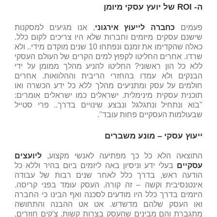
ה- ROI של יועץ עסקי מיומן
פעמים
כחברה לייעוץ אירגוני
, אנו מגיעים למסקנות
שישנם עסקים מיזמים וחברות שלא היו צריכים לקום כלל.
כאלה שהקדימו את זמנם ונפתחו 10 שנים מוקדם מידי.. ולא
שרדו. אחרים החליטו לקפוץ למים הקרים של העולם העסקי
ללא כל הון ראשוני? החליטו להניע מהלך ממומן על ידי
הבנקים ולא עמדו בהחזרי הריבית וההלוואות. אחרים
חולמים על עסק ומתניעים מהלך ללא כל ידע הכשרה ואו
תוכנית עסקית מינימלית. ישראלים כמו ישראלים אומרים:
"בוא ונתחיל ונתגלגל ונבצע שינויים בדרך.. פרי סטייל
שבעולמות העסקיים פחות עובד".
ייעוץ עסקי – מונע משברים
התוצאה הלא כל כך מפתיעה לאנשי מקצוע,
ליועצים
עסקיים
בעלי ידע וניסיון באה ליזמים ביום בהיר וללא כל
הודעה ראש, בדרך כלל לאחר שנים רבות של עבודה
אינטנסיבית וקשה – זה קורה. העסק עומד בפני קריסה.
היזמים בדרך כלל היו מודעים לסכנה ואף הבינו כי החברה
ואו העסק שלהם מדשדש. אט אט ההבנה והתחושה
מתגברת והם מבינים שהעסק בצרות קשות. צ'קים חוזרים,