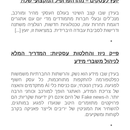
יועץ לעסקים – מהו הפרופיל המקצועי שלו?
בעידן שבו קצב השינוי בעולם העסקי מהיר ומורכב,
מנכ"לים ובעלי חברות מתמודדים מדי יום עם אתגרים
דוגמת תחרות עזה, טכנולוגיות חדשות, רגולציה משתנה
ודרישות לסביבת עבודה היברידית. במציאות זו, יועץ [...]
פייק ניוז והחלטות עסקיות: המדריך המלא
לניהול משברי מידע
בעידן שבו מידע הוא נשק, והרשתות החברתיות משמשות
כפלטפורמה להתקפות מתוחכמות, כל עסק חשוף
לפגיעה. בעידן הנוכחי, עם כניסת כלי AI מתקדמים והאצה
של צריכת המידע, האתגר הופך למורכב וכוחני הרבה
יותר. ה-Fake news של היום אינם רק ידיעות שקריות; הם
פרויקטים מתוזמרים היטב שנועדו לפגוע במותגים,
להשחיר את המוניטין של יריבים ולייצר פאניקה בקרב
לקוחות ומשקיעים.