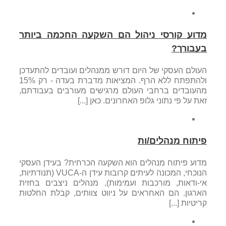
מדוע קורסי ניהול הם השקעה החכמה ביותר
בעבורך?
העולם העסקי של היום דורש ממנהלים ועובדים להתעדכן
ולהתפתח ללא הרף. המציאות מדברת בעדה - רק 15%
מהעובדים ברחבי העולם מרגישים מעורבים בעבודתם,
זאת על פי נתוני גלופ האחרונים. כאן [...]
פיתוח מנהלים/ות
מדוע פיתוח מנהלים הוא השקעה הכרחית? בעידן העסקי
הנוכחי, המכונה לעיתים קרובות עידן ה-VUCA (תנודתיות,
אי-ודאות, מורכבות ועמימות), מנהלים ניצבים בחזית
הארגון. הם האחראים על ניווט צוותים, קבלת החלטות
קריטיות [...]