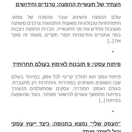
העתיד של תעשיית ההפצה: טרנדים וחידושים
עולם ההפצה והשינוע עובר מהפכה של ממש.
התפתחויות טכנולוגיות מואצות והתנהגות צרכנים משתנה
מעצבות מחדש את פני התעשייה. חברות ההפצה ניצבות
בפני אתגרים והזדמנויות חסרי תקדים. מאמר זה סוקר
את [...]
פיתוח עסקי: 9 תובנות לאימוץ בעולם תחרותי?
פיתוח עסקי הוא תהליך קריטי לכל עסק, במיוחד בעולם
שבו השווקים משתנים במהירות והתחרות רק מתגברת.
בעולם העסקי המודרני, עסקים שמתעלמים מהצורך
בפיתוח מתמשך עשויים להישאר מאחור. בעוד שהשקעה
בפיתוח [...]
"העסק שלי" נמצא בתנופה: כיצד ייעוץ עסקי
יכול לשמר זאת?