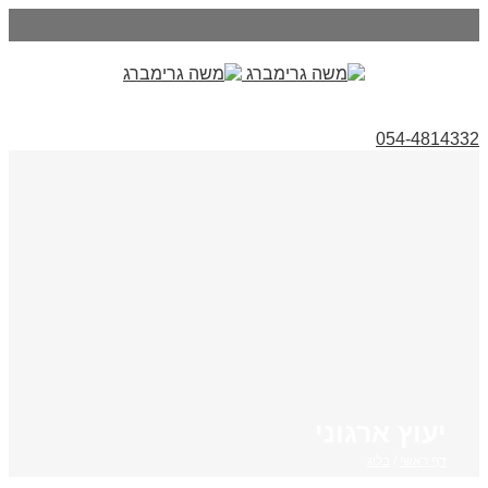
054-4814332
יעוץ ארגוני
דף ראשי
/
בלוג