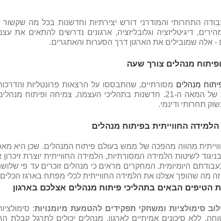
בודה התחרותי והמודרני דורש יצירתיות וחדשנות בכל מה שקשור
מהירים, דיגיטליזציה וגלובליזציה, ארגונים נדרשים להתאים את
- אלה שמובילים את הארגון דרך הסערות והאתגרים.
פיתוח מנהלים צורך שעה
יתוח מנהלים
מסורתיים, שהתבססו על הרצאות פרונטליות והדרכות 
הניהולית של המאה ה-21. חדשנות בתהליכי העצמה, צמיחה ו
שוק תחרותי ודינמי.
למידה החווייתית בפיתוח מנהלים
וייתית מהווה מהפכה של ממש בעולם פיתוח המנהלים. שכן היא מאפ
בניגוד לשיטות הלמידה המסורתיות, הלמידה החווייתית יוצרת זיכרון
בודתם היומיומית. המחקרים מראים כי מנהלים זוכרים עד פי שלוש
זה מה שהופך אצלנו את הלמידה החווייתית לכלי מפתח בארגז הכלים 
 הטיפים הבאים בתהליכי פיתוח מנהלים אצלכם בארגון
לוב סימולציות ומשחקי תפקידים להטמעת מיומנויות
: סימולצי
חה, ללא סיכונים אמיתיים לארגון. מנהלים יכולים לתרגל קבלת 