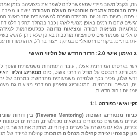
ות, ולקבל משוב מיידי שמאפשר להם לשפר את ביצועיהם בזמן אמת.
ידה מבוססת אתגרים אותנטיים מעולם העבודה
: גישה זו מציבה
 פתרון בעיות רלוונטיות. הלמידה הופכת למשמעותית יותר כאשר ה
גישים שהם תורמים באופן ממשי לארגון כבר במהלך תהליך הלמידה.
נולוגיות מציאות רבודה ומציאות מדומה כפלטפורמות למידה
טואליים שממחישים סיטואציות מורכבות באופן שלא ניתן להשיג בשי
-תרבותיים. ביקורים וירטואליים במתקני ייצור בחו"ל, או התמודדו
שי 2.0: הדור החדש של הליווי האישי
אישי בגרסתו המודרנית אצלנו, עובר התפתחות משמעותית והופך למ
נטורינג התבסס על מודל היררכי פשוט, כיום
מנטורינג והליווי האיש
החדש שלנו, מכיר בכך שלמידה משמעותית מתרחשת במרחב של יחסי
יים, רגשיים וחברתיים. המנטורינג והאימון המודרני מציעים גם מ
מנויות ניהול חדשות.
י ואישי בפורמט 1:1
כניות מנטורינג הפוכות
(Reverse Mentoring)
בין דורות שונים
ירים משמשים כמנטורים בנושאים טכנולוגיים, חברתיים וסגנונות 
ירים, אלא גם מגשרת על פערים בין-דוריים. מחזקת את הקשר בין שכ
מון קבוצתי ויצירת קהילות מנהלים תומכות
: קהילות למידה של מנ