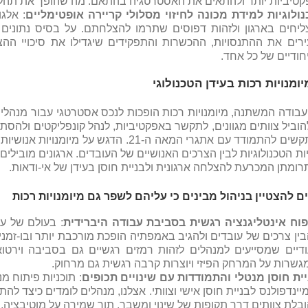
קטיביות יותר ולהתאים את האסטרטגיה בהתאם. מה שהופך את תהליך
נולוגיות למידת מכונה לחיזוי מסלולי קריירה אופטימליים
: אלג
ליחים בארגון ולזהות דפוסים שתרמו להצלחתם. על בסיס נתונים 
ירים את ההתנסויות, ההכשרות והתפקידים שיגדילו את סיכויי הה
חודיים של כל אחד.
ומנויות רכות בעידן הטכנולוגי
בודה המשתנה, מיומנויות רכות הופכות לנכס אסטרטגי עבור מנהלים
הוביל צוותים מגוונים, לתקשר באפקטיביות, לנהל קונפליקטים ולהסתג
אלו שמתקשים להתמודד עם אתגרי המאה ה-21.
ת הטכנולוגיות לבין הצרכים האנושיים של העובדים. ארגונים מובילים
ומתן המכרעת להצלחה ארגונית ולבניית חוסן בעידן של אי-ודאות.
 להצטיין בניהול מבינים כי עליהם לשפר גם מיומנויות רכות
פוח אינטליגנציה רגשית בסביבת עבודה היברידית
: בעולם של עב
ין צרכים של עובדים ולהגיב באמפתיה הופכת מורכבת יותר ובו-זמנית 
עודיים שמסייעים למנהלים לזהות רמזים רגשיים גם בסביבה וירט
שרות על המרחק הפיזי ויוצרות קרבה רגשית גם מרחוק.
יית חוסן מנטלי והתמודדות עם שינויים תכופים
: תוכניות פיתוח מ
יינדפולנס לבניית חוסן אישי וצוותי. אצלנו, מנהלים לומדים כיצד 
בלת צוותים דרך תקופות של שינוי ומשבר, תוך שמירה על מוטיבציה,