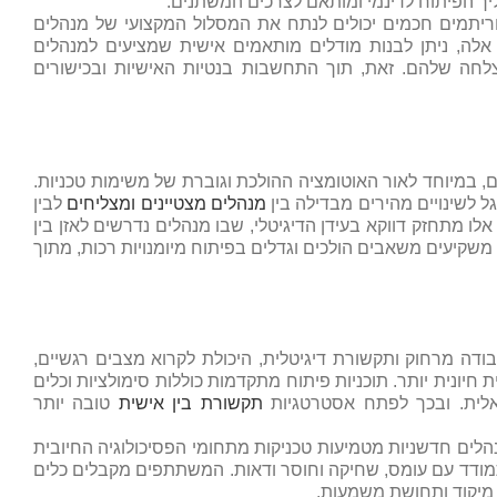
 הפיתוח לדינמי ומותאם לצרכים המשתנים.
וריתמים חכמים יכולים לנתח את המסלול המקצועי של מנהלים
אלה, ניתן לבנות מודלים מותאמים אישית שמציעים למנהלים
צלחה שלהם. זאת, תוך התחשבות בנטיות האישיות ובכישורים
, במיוחד לאור האוטומציה ההולכת וגוברת של משימות טכניות.
ל לשינויים מהירים מבדילה בין
מנהלים מצטיינים ומצליחים
לבין
 הדגש על מיומנויות אנושיות אלו מתחזק דווקא בעידן הדיגיטלי, שבו מנהלים נדרשים לאזן בין
 משקיעים משאבים הולכים וגדלים בפיתוח מיומנויות רכות, מתוך
ודה מרחוק ותקשורת דיגיטלית, היכולת לקרוא מצבים רגשיים,
חיונית יותר. תוכניות פיתוח מתקדמות כוללות סימולציות וכלים
ואלית. ובכך לפתח אסטרטגיות
תקשורת בין אישית
טובה יותר
נהלים חדשניות מטמיעות טכניקות מתחומי הפסיכולוגיה החיובית
להתמודד עם עומס, שחיקה וחוסר ודאות. המשתתפים מקבלים כלים
 מיקוד ותחושת משמעות.