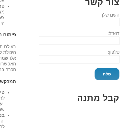
צור קשר
אפ
טכ
מצ
השם שלך:
צע
היי
דוא''ל:
פיתוח מי
בעולם הע
טלפון:
היכולת ל
האפשרויו
הכרה בתר
המבקשים
טי
קבל מתנה
להב
יי
שמג
בנ
והמ
להו