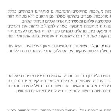
ניות משלבות פרויקטים התנדבותיים ואתגרים חברתיים כחלק
מורכבות, עובדים בשיתוף פעולה עם ארגונים ללא מטרות רווח
פקטיבה שלהם ומעשיר את ארגז הכלים הניהולי שלהם.
נהיגות אותנטית מתמקד בעזרה למנהלים לזהות את הערכים
ואפקטיבית. מנהלים לומדים כיצד להיות נאמנים לעצמם תוך
 חזקות. זאת תוך הבנה שמנהיגות אותנטית בונה אמון ומחויבות
הוביל תהליכי שינוי
תוך התחשבות במגוון בעלי העניין והשפעות
ת של החלטות עסקיות על הקהילה, הסביבה והחברה בכללותה,
ופכת ליתרון תחרותי מכריע. ארגונים מובילים מבינים כי עליהם
ב בעבודה היומיומית. מנהלים משחקים תפקיד מפתח ביצירת
בעצמם את ההתנהגויות הנדרשות. תרבות של למידה מתמדת
זדמנויות חדשות ולהתמודד ביעילות עם אתגרים מתהווים.
פתח אינטלקט נזיל שמסוגל לאתגר הנחות יסוד, לחשוב מחוץ