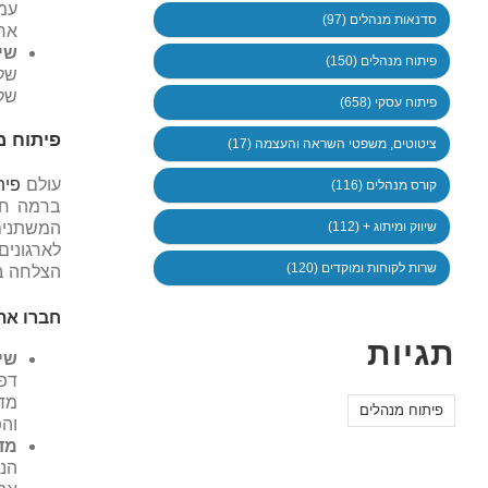
עמ
סדנאות מנהלים (97)
אחר
שי
פיתוח מנהלים (150)
של 
של 
פיתוח עסקי (658)
פיתוח מ
ציטוטים, משפטי השראה והעצמה (17)
עולם
פית
קורס מנהלים (116)
ברמה חס
שיווק ומיתוג + (112)
המשתנים
לארגונים
שרות לקוחות ומוקדים (120)
הצלחה בת
חברו את
תגיות
שי
דפו
מדו
פיתוח מנהלים
והפ
מד
הנ