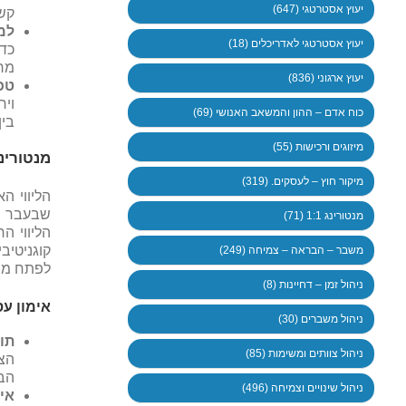
יעוץ אסטרטגי (647)
קש
למ
יעוץ אסטרטגי לאדריכלים (18)
כדי
מר
יעוץ ארגוני (836)
טכ
ויר
כוח אדם – ההון והמשאב האנושי (69)
בין
מיזוגים ורכישות (55)
מנטורינג ואימון אי
מיקור חוץ – לעסקים. (319)
הליווי ה
שבעבר מ
מנטורינג 1:1 (71)
הליווי 
קוגניטיב
משבר – הבראה – צמיחה (249)
לפתח מיו
ניהול זמן – דחיינות (8)
אימון עסק
ניהול משברים (30)
תו
ניהול צוותים ומשימות (85)
הצע
הבכ
ניהול שינויים וצמיחה (496)
אי