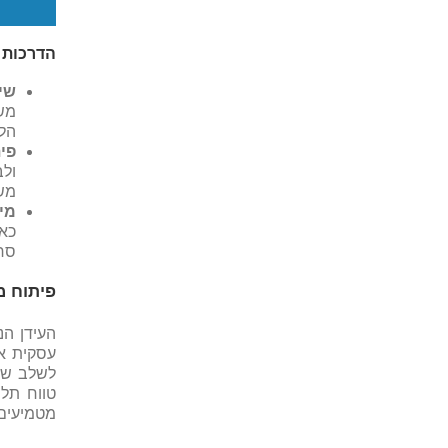
הדרכות 
שיל
מש
הלמ
פי
ולב
משו
מי
כאש
סרט
פיתוח מ
העידן הנ
עסקית א
לשלב שיק
טווח תלו
מטמיעים 