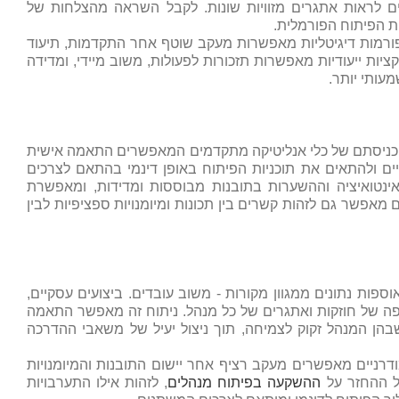
 לראות אתגרים מזוויות שונות. לקבל השראה מהצלחות של
ת הפיתוח הפורמלית.
ורמות דיגיטליות מאפשרות מעקב שוטף אחר התקדמות, תיעוד
ציות ייעודיות מאפשרות תזכורות לפעולות, משוב מיידי, ומדידה
עותי יותר.
כניסתם של כלי אנליטיקה מתקדמים המאפשרים התאמה אישית
ם ולהתאים את תוכניות הפיתוח באופן דינמי בהתאם לצרכים
נטואיציה וההשערות בתובנות מבוססות ומדידות, ומאפשרת
אפשר גם לזהות קשרים בין תכונות ומיומנויות ספציפיות לבין
ספות נתונים ממגוון מקורות - משוב עובדים. ביצועים עסקיים,
קיפה של חוזקות ואתגרים של כל מנהל. ניתוח זה מאפשר התאמה
שבהן המנהל זקוק לצמיחה, תוך ניצול יעיל של משאבי ההדרכה
מודרניים מאפשרים מעקב רציף אחר יישום התובנות והמיומנויות
של ההחזר על
ההשקעה בפיתוח מנהלים
, לזהות אילו התערבויות