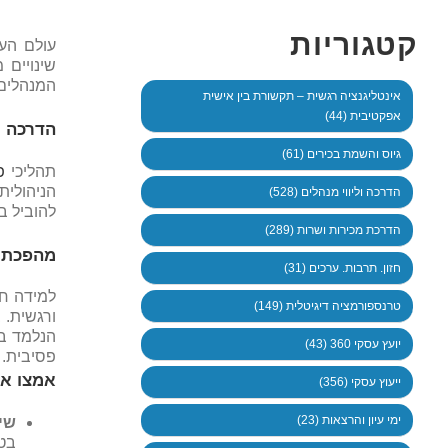
קטגוריות
עולם הע
שינויים 
המנהלים 
אינטליגנציה רגשית – תקשורת בין אישית
אפקטיבית (44)
הדרכה ו
גיוס והשמת בכירים (61)
תהליכי
פ
הדרכה וליווי מנהלים (528)
להוביל ב
הדרכת מכירות ושרות (289)
מהפכת ה
חזון. תרבות. ערכים (31)
למידה חו
טרנספורמציה דיגיטלית (149)
ורגשית. 
הנלמד בע
יועץ עסקי 360 (43)
פסיבית. 
אמצו את
ייעוץ עסקי (356)
ימי עיון והרצאות (23)
שי
בטו