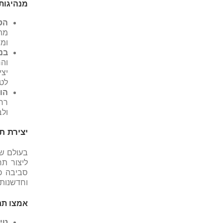
מנהיגות
הט
מתה
ומ
בנ
וה
יצי
לטו
הו
רח
ולב
יצירת ת
בעולם שב
ליצור ת
סביבה כ
וחדשנות 
אמצו תר
טי