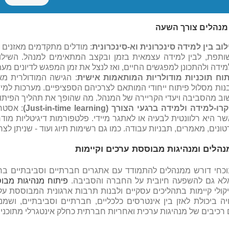
מנהלים צורך השעה
וב בין למידה סינכרונית וא-סינכרונית
: מודלים מתקדמים מאזנים 
ותפת, לבין למידה עצמאית בזמן ובקצב המתאימים למנהל. השילו
ידה ולהתכונן למפגשים החיים, ואז לנצל את זמן המפגש לדיונים מע
תוח תוכניות מודולריות המותאמות אישית
: הגישה המודולרית מא
נות מסלול פיתוח ייחודי המותאם לצרכיהם הספציפיים. מערכות למיד
ב מהסביבה ויעדי הקריירה של המנהל. מה שהופך את תהליך הפיתוח 
קרו-למידה ולמידה ברגעי הצורך
(Just-in-time learning)
: אסטר
ר היא רלוונטית לבעיה או לאתגר מיידי. פלטפורמות דיגיטליות מוד
ונים, מאמרים, תבניות עבודה. כמו גם רשימות תיוג ועוד - שניתן לצר
נהלים ומנהיגות מבוססת ערכים וקיימות
וכחי דורש ממנהלים להתמודד עם אתגרים חברתיים וסביבתיים ברמה
לא גם להשפעה חיובית על החברה והסביבה.
פיתוח מנהיגות מבו
ולי קיימות בתהליכים עסקיים ולבנות תרבות ארגונית המבוססת ע
יה ביכולת לאזן בין אינטרסים כלכליים, חברתיים וסביבתיים, ושמנ
רכיבים של מנהיגות ערכית ואחריות חברתית כחלק אינטגרלי מתוכני