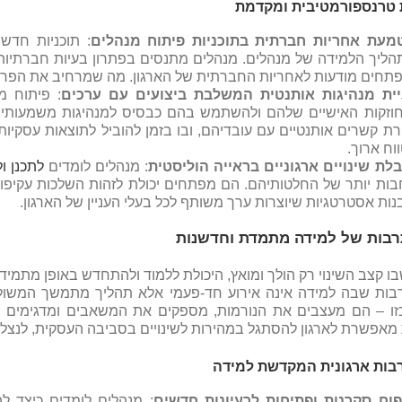
 טרנספורמטיבית ומקדמת
מעת אחריות חברתית בתוכניות פיתוח מנהלים
: תוכניות חדש
ליך הלמידה של מנהלים. מנהלים מתנסים בפתרון בעיות חברתיות 
פתחים מודעות לאחריות החברתית של הארגון. מה שמרחיב את הפרס
יית מנהיגות אותנטית המשלבת ביצועים עם ערכים
: פיתוח מ
חוזקות האישיים שלהם ולהשתמש בהם כבסיס למנהיגות משמעותית 
רת קשרים אותנטיים עם עובדיהם, ובו בזמן להוביל לתוצאות עסקיות
וח ארוך.
בלת שינויים ארגוניים בראייה הוליסטית
: מנהלים לומדים
לתכנן ול
בות יותר של החלטותיהם. הם מפתחים יכולת לזהות השלכות עקיפו
נות אסטרטגיות שיוצרות ערך משותף לכל בעלי העניין של הארגון.
רבות של למידה מתמדת וחדשנות
ו קצב השינוי רק הולך ומואץ, היכולת ללמוד ולהתחדש באופן מתמיד ה
רבות שבה למידה אינה אירוע חד-פעמי אלא תהליך מתמשך המשול
זו – הם מעצבים את הנורמות, מספקים את המשאבים ומדגימים 
מאפשרת לארגון להסתגל במהירות לשינויים בסביבה העסקית, לנצל ה
בות ארגונית המקדשת למידה
פוח סקרנות ופתיחות לרעיונות חדשים
: מנהלים לומדים כיצד ל