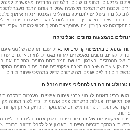
יתים מרקעים ותחומים שונים. הלמידה ההדדית מאפשרת למנהלים
ים, ולבנות רשת תמיכה מקצועית שמלווה אותם הרבה מעבר לתוכני
לוב כלים דיגיטליים לתמיכה בתהליכי המנטורינג והאימון
: פלטפ
תובנות ושיתוף מידע בין המנטור למנהל באופן אפקטיבי יותר. אפליק
התקדמות לאורך זמן. מה שהופך את תהליך הליווי למובנה, עקבי ומשמ
נהלים באמצעות נתונים ואנליטיקה
וח המנהלים באמצעות קורסים וסדנאות
, עובר מהפכה של ממש עם 
רת תקדים. נתונים מאפשרים לזהות מגמות, לחזות אתגרים עתידיי
 של המנהלים והארגון. הגישה המבוססת נתונים מחליפה את האי
 להשקיע את משאביהם בצורה אפקטיבית יותר. ניתוח נתונים מתקדם מ
פקידים ניהוליים שונים, מה שתורם לדיוק בתהליכי פיתוח וקידום.
 טכנולוגיות המידע לתהליכי פיתוח מנהלים
מוש בביג דאטה לזיהוי צרכי פיתוח אישיים
: מערכות מתקדמות או
סי תקשורת ופעילות ברשתות פנים-ארגוניות - כדי ליצור תמונה מ
יקת של תוכניות פיתוח אישיות, שמתמקדות בדיוק באותן נקודות 
יתוח.
ידת אפקטיביות של תוכניות פיתוח בזמן אמת
: כלים דיגיטליים 
רכשות במהלך תוכניות הפיתוח. הארגון יכול לקבל תמונה ברורה 