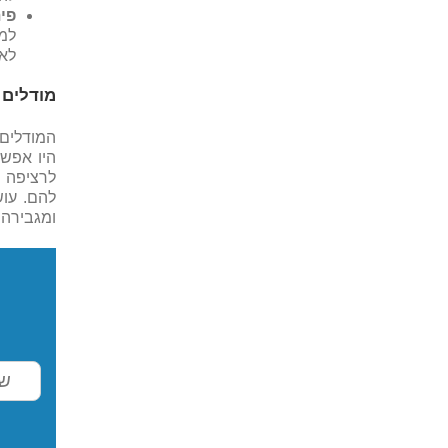
פי
למר
לא 
מודלים 
המודלים 
היו אפשר
לרציפה 
להם. עוש
ומגבירה 