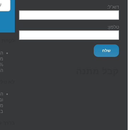
דוא''ל:
טלפון:
לקחת י
מה
15% היה נכון כי
קבל מתנה
הת
לא נולד
המ
וב
מה
במ
בדרך ל