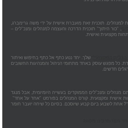
 למנהלים. תוכנית זאת מועברת אישית על ידי משה גרימברג,
ים
, "כור היתוך" תוכנית הדרכה והעצמה למנהלים ומנכ"לים –
תחות מקצועית ואישית.
 הכלים המקצועי"
שלך. יחד ננוע כתף אל כתף בחיפוש ואיתור
דת. כל מפגש עוסק באחד מתחומי הניהול והמנהיגות החשובים
רגלים חדשים.
תם מנהלים ומנכ"לים הממוקדים בעשייה היומיומית, אבל מנגד
ידה ממוקדת והתפתחות אישית ומקצועית. קורס המנהלים בפורמט "אחד על אחד"
חד על אחד? אחת לשבוע ביום קבוע שיוסכם. בסיום כל שיחה יועבר חומר
ד מפרופילים מטה?