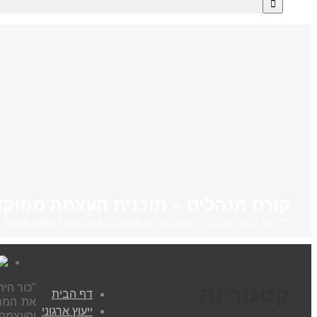
קורס מנהלים – תוכנית העצמה ממוקד
דף ראשי
/
בלוג
/
הדרכה וליווי מנהלים
,
יעוץ ארגוני
,
כוח אדם - ההון והמשאב האנושי
,
"כור הי
קטגוריות
דף הבית
את המרו
ייעוץ ארגוני
והעצמה מ