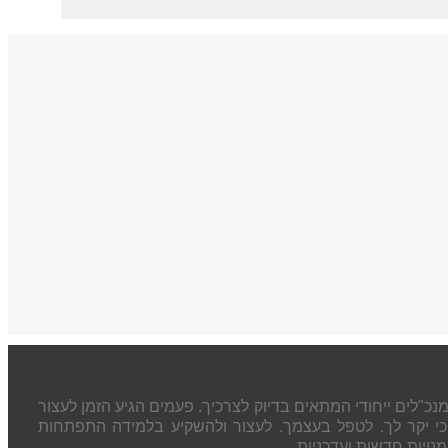
נכ"לים ייחודי המתאים בדיוק לצרכיך. פעמים הגיע הזמן לעצור
י יקר לך. לטפל בעצמך. לעצור ולהשקיע בלמידה התפתחות
נויות חדשות ועדכניות.