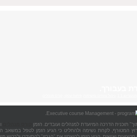
ת בעבורך.
מנטורינג 1:1
,
ניהול צוותים ומשימות
,
פיתוח עסקי
,
קורס מנהלים
תוך" תוכנית הדרכה המיועדת למנהלים ועובדים. הזמן
קורס מנהלים
ומ
ץ המטורף, לקחת נשימה ולהחליט כי הגיע הזמן לטפל במשאב הכ
קצועית ואישית. הגיע הזמן להשחיז את "הגרזן" להתעדכן ולרכוש מיומ