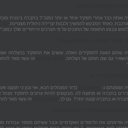
בחברה קטנה או בינונית
ה ואתה כבר אחרי תפקיד אחד או יותר כמנכ"ל בחברה בינונית ומ
ורכבת. כאחד המבקש להמשיך ולבנות קריירה ניהולית מצטיינת.
קורס
יטוש ונבצע התאמה של התכנים על פי הצרכים הייחודיים שלך כמנכ"
- מנהל חטיבה – או מנהל אגף?
ה ואתם הגעת לתפקידים האלה, עושים את התפקיד בהצלחה ושוא
השאיר גם שם חותם של הצלחה.
קורס מנהלים
זה עשוי מאד להתאי
.
 ומנהלות צעירים
ה וסומנתם כ-
Top talent
כדור המנהלים הבא, אזי נכון כי תנקטו פע
ירים בחברה או מחוצה לה. מבקשים להיות ערוכים לתפקיד מנהל א
ברה או בחברה קטנה יותר? גם לך,
קורס מנהלים
זה עשוי מאד להת
 ומנהלות בתחילת דרכם המקצועית
ה וסיימתם את הלימודים האקדמיים וכבר עשיתם מספר עבודות סטוד