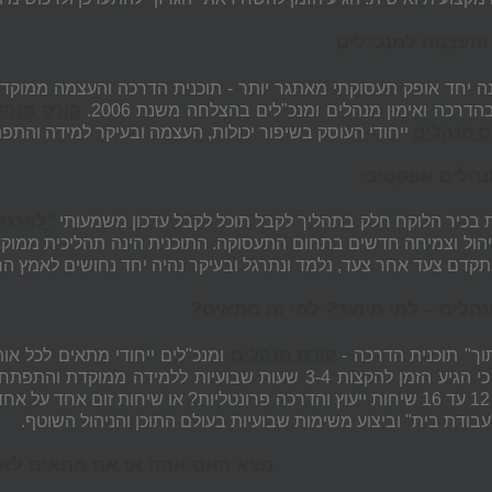
והעצמה למנכ"לים
נה יחד אופק תעסוקתי מאתגר יותר - תוכנית הדרכה והעצמה ממוקדת
דרכה ואימון מנהלים ומנכ"לים בהצלחה משנת 2006.
קורס מנהל
ס מנהלים
ייחודי העוסק בשיפור יכולות, העצמה ובעיקר למידה והתפ
נהלים אפקטיבי
 בכיר הלוקח חלק בתהליך לקבל תוכל לקבל עדכון משמעותי
"לארגז
יהול וצמיחה חדשים בתחום התעסוקה. התוכנית הינה תהליכית ממוק
נתקדם צעד אחר צעד, נלמד ונתרגל ובעיקר נהיה יחד נחושים לאמץ ה
נהלים – למי מיועד? למי זה מתאים?
תוך" תוכנית הדרכה -
קורס מנהלים
ומנכ"לים ייחודי מתאים לכל או
החליטו כי הגיע הזמן להקצות 3-4 שעות שבועיות ללמ
הכוללת 12 עד 16 שיחות ייעוץ והדרכה פרונטליות? או שיחות זום א
בודת בית" וביצוע משימות שבועיות בעולם התוכן והניהול השוטף.
מצא האם אתה או את מתאים לאח