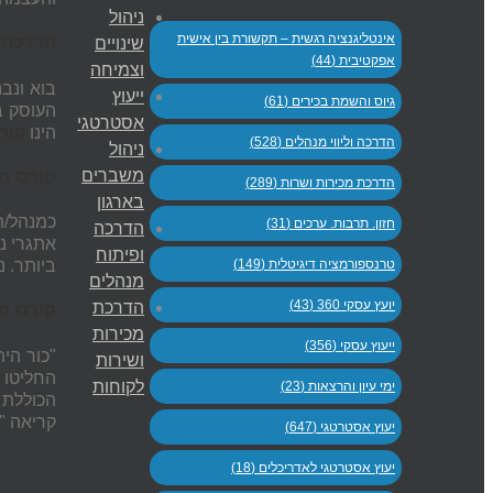
ניהול
אינטליגנציה רגשית – תקשורת בין אישית
הדרכה 
שינויים
אפקטיבית (44)
וצמיחה
בוא ונב
ייעוץ
גיוס והשמת בכירים (61)
העוסק בה
אסטרטגי
הינו
קור
הדרכה וליווי מנהלים (528)
ניהול
קורס מ
משברים
הדרכת מכירות ושרות (289)
בארגון
כמנהל/ת
חזון. תרבות. ערכים (31)
הדרכה
אתגרי נ
ופיתוח
טרנספורמציה דיגיטלית (149)
ביותר. 
מנהלים
יועץ עסקי 360 (43)
הדרכת
קורס מ
מכירות
ייעוץ עסקי (356)
"כור הי
ושירות
לקוחות
ימי עיון והרצאות (23)
קריאה "ע
יעוץ אסטרטגי (647)
יעוץ אסטרטגי לאדריכלים (18)