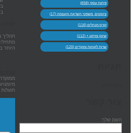
שמ
פיתוח עסקי (658)
בע
במ
ציטוטים, משפטי השראה והעצמה (17)
למידה 
קורס מנהלים (116)
תהליך מ
שיווק ומיתוג + (112)
מתחילים
שרות לקוחות ומוקדים (120)
היותר ב
תגיות
קורס מ
ממוקדת 
מיומנויו
פיתוח מנהלים
תועלות א
צור קשר
השם שלך: