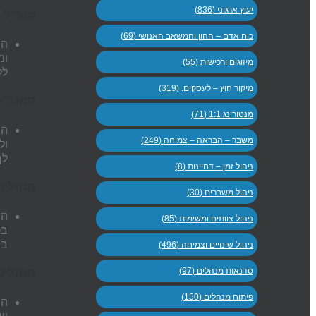
יעוץ ארגוני (836)
מנכ"ל 
כוח אדם – ההון והמשאב האנושי (69)
הי
ומ
מיזוגים ורכישות (55)
לל
מיקור חוץ – לעסקים. (319)
סמנכ"ל
מנטורינג 1:1 (71)
הי
משבר – הבראה – צמיחה (249)
ול
לך
ניהול זמן – דחיינות (8)
מנהלים
ניהול משברים (30)
הי
ניהול צוותים ומשימות (85)
בכ
בח
ניהול שינויים וצמיחה (496)
סדנאות מנהלים (97)
מנהלים
פיתוח מנהלים (150)
הי