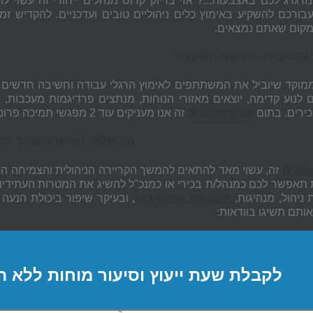
דגדג לכם באצבעות...? אזי בדיוק קרוס מנהלים ייחודי זה עשוי ל
בורכם להשקיע באימוץ כלים ניהוליים טובים ועדכניים. להקדיש ז
קום שאתם נמצאים.
אקטיבית- נדרשת השקעה
מוקד שיוביל את המשתתפים לאימוץ הרגלי עבודה וחשיבה חדשים ו
 לנוע קדימה, יוצאים מאזורי הנוחות, מנתצים פרדיגמות מעכבות,
כירים. בתום
קורס מנהלים
זה אנו מעניקים עוד 2 מפגשי תמיכה פרונטליים? או מפגשי העצמה בזום - ללא כל עלות.
התועלות מהשתתפותך בקו
נהלים
זה, עשוי מאד להתאים להמשך הקריירה הניהולית והצמיחה ה
תאפשר לכם כמנהל/ת בכירי או כמנכ"ל להשיג את המטרות העתידיות
ת ניהול, מנהיגות,
תקשורת אפקטיבית
,
ובעיקר שיפור ביכולת הנעה 
ותם תשיגו בוודאות:
לקבלת שעת ייעוץ וסיעור מוחות ללא ה