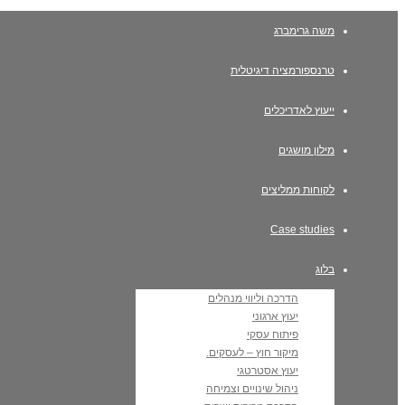
משה גרימברג
טרנספורמציה דיגיטלית
ייעוץ לאדריכלים
מילון מושגים
לקוחות ממליצים
Case studies
בלוג
הדרכה וליווי מנהלים
יעוץ ארגוני
פיתוח עסקי
מיקור חוץ – לעסקים.
יעוץ אסטרטגי
ניהול שינויים וצמיחה