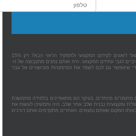
האם אתם מודעים כי למעלה מ- 85% ממנהלים בדרגות השונות מאד דואגים לקידום המקצועי ולתפקיד הראוי הבא? רק 15%
יים לגבי עתידם המקצועי. היה ואתם נמנים מהקבוצה של ה-
די שיאפשר גם לכם לשפר את המיומנויות והכישורים אל עבר
 מחומרים מיוחדים. בעיקר הם מתאפיינים בלמידה מתמשכת
יהולית ומקצועית נבנית שלב אחר שלב. היה ותמשיכו לעשות את
 באותו המקום שאתם נמצאים. האחרים מתקדמים ואתם דורכים