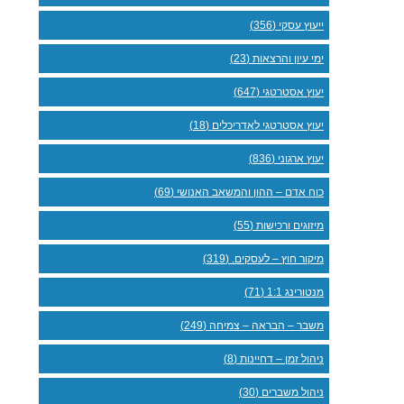
ייעוץ עסקי (356)
ימי עיון והרצאות (23)
יעוץ אסטרטגי (647)
יעוץ אסטרטגי לאדריכלים (18)
יעוץ ארגוני (836)
כוח אדם – ההון והמשאב האנושי (69)
מיזוגים ורכישות (55)
מיקור חוץ – לעסקים. (319)
מנטורינג 1:1 (71)
משבר – הבראה – צמיחה (249)
ניהול זמן – דחיינות (8)
ניהול משברים (30)