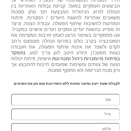
היו"ר למטרות המשותפות של המנכ"ל האחראי על
הביצועים העסקיים בפועל. קביעת גבולות האחריות בין
הנהלה לזרוע הניהולית המבצעת תוך מתן סמכות
משאבים ואחריות להשגת היעדים / המטרות. פיתוח
המודעות לחשיבות שיתוף הפעולה, עבודת הצוות, וכיצד
זה מסייע בהשגת יעדים עסקיים ויעדים אישיים במקביל.
אנו מתמקדים בשיפור הרצון לאמץ תרבות המקדמת את
המוטיבציה בקרב כולם בפורום הנהלה מצומצם ורחב
לקדם ולשפר את איכות שיתוף הפעולה, את העבודה
כצוות מסונכרן היודע היטב לאן צריך לנוע.
נתמקד
בפיתוח מיומנויות ניהול ומנהיגות
אישיות, פיתוח יכולות
הנעה של צוותים ומשימות שפעמים חייבות להתבצע אך
ורק מכוח הכריזמה ולא מתוקף סמכות.
לקבלת שעת ייעוץ וסיעור מוחות ללא התחייבות אנא הזן את הפרטים