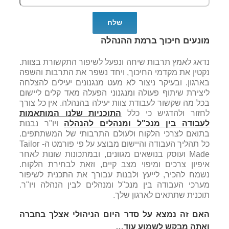
מונעים חיכוך ברמת ההנהלה
נדאג לאמץ תרבות שיחה ונפעל לשיפור התקשורת בצוות.
נקטין את מקדמי החיכוך, ויחד נשפר את התרבות והשפה
בארגון. ובעיקר ניצור לא מעט מנגנונים יעילים להצלחה
ליצירת שיתוף פעולה ומנגנוני הפעלה מאד קלים ליישום
בכל מה שקשור לעבודת צוות יעילה בהנהלה. אין כל צורך
לחזור ולהדגיש כי כלל
התוכניות שלנו המותאמות
לעבודה בין מנכ"ל ומנהלים להנהלה
ויו"ר נבנות
בתואם לצרכי הלקוח ולעולם התרבותי של המשתתפים.
כל תהליך העבודה והיישום מבוצע על פי פורמט ה- Tailor
Made ועוסק בנושאים מגוונים, ובמתכונות שונות לאחר
איפיון צרכים ומיפוי מצב קיים, וזאת לבחירת הלקוח.
נשמח להכיר, לייעץ ולבנות עבורך את התכנית לשיפור
מערכי העבודה בין מנכ"ל ומנהלים לבין הנהלה ויו"ר.
תוכנית שתתאים לארגון שלך.
האם זה נמצא על סדר היום הניהולי אצלך בחברה
ואתה מבקש לשמוע עוד
…