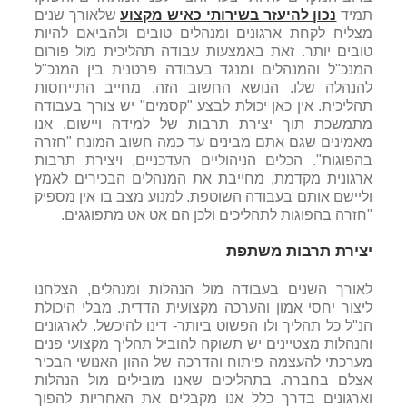
תמיד
נכון להיעזר בשירותי כאיש מקצוע
שלאורך שנים
מצליח לקחת ארגונים ומנהלים טובים ולהביאם להיות
טובים יותר. זאת באמצעות עבודה תהליכית מול פורום
המנכ"ל והמנהלים ומנגד בעבודה פרטנית בין המנכ"ל
להנהלה שלו. הנושא החשוב הזה, מחייב התייחסות
תהליכית. אין כאן יכולת לבצע "קסמים" יש צורך בעבודה
מתמשכת תוך יצירת תרבות של למידה ויישום. אנו
מאמינים שגם אתם מבינים עד כמה חשוב המונח "חזרה
בהפוגות". הכלים הניהוליים העדכניים, ויצירת תרבות
ארגונית מקדמת, מחייבת את המנהלים הבכירים לאמץ
וליישם אותם בעבודה השוטפת. למנוע מצב בו אין מספיק
"חזרה בהפוגות לתהליכים ולכן הם אט אט מתפוגגים.
יצירת תרבות משתפת
לאורך השנים בעבודה מול הנהלות ומנהלים, הצלחנו
ליצור יחסי אמון והערכה מקצועית הדדית. מבלי היכולת
הנ"ל כל תהליך ולו הפשוט ביותר- דינו להיכשל. לארגונים
והנהלות מצטיינים יש תשוקה להוביל תהליך מקצועי פנים
מערכתי להעצמה פיתוח והדרכה של ההון האנושי הבכיר
אצלם בחברה. בתהליכים שאנו מובילים מול הנהלות
וארגונים בדרך כלל אנו מקבלים את האחריות להפוך