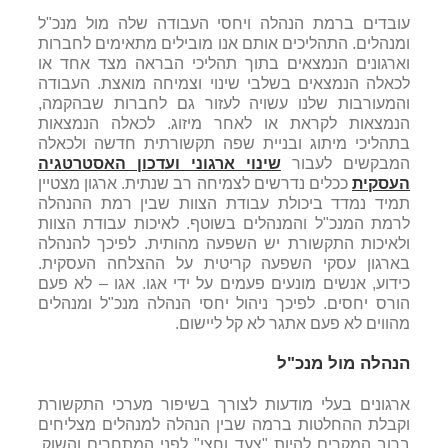
עובדים ברמת הנהלה ויחסי העבודה שלה מול מנכ"ל
ומנהלים. התהליכים אותם אנו מובילים מתאימים לחברות
וארגונים הנמצאים בתוך תהליכי הבראה מצד אחד או
לכאלה הנמצאים בשלבי שינוי וצמיחה מואצת. העבודה
והמעורבות שלנו עשויה לעזור גם לחברות שבהקמה,
הנמצאות לקראת או לאחר מיזוג. לכאלה הנמצאות
בתהליכי מיתוג ובניית שפה תקשורתית חדשה ולכאלה
המבקשים לעבור
שינוי ארגוני ועדכון האסטרטגיה
העסקית
ככלים נדרשים לצמיחה רב שנתית. ארגון מצטיין
תמיד נמדד ביכולת עבודת הצוות שבין רמת ההנהלה
לרמת המנכ"ל והמנהלים בשוטף. לאיכות עבודת הצוות
ולאיכות התקשורת יש השפעה מהותית. לפיכך להנהלה
בארגון עסקי השפעה קריטית על ההצלחה העסקית.
כידוע, אנשים מונעים פעמים על ידי אגו. אגו – לא פעם
הורס יחסים. לפיכך ניהול יחסי הנהלה מנכ"ל ומנהלים
מהווים לא פעם אתגר לא קל ליישום.
הנהלה מול מנכ"ל
ארגונים בעלי מודעות לצורך בשיפור מערכי התקשורת
וקבלת ההחלטות ברמה שבין הנהלה למנהלים מצליחים
ברוב המקרים להיות "צעד וחצי" לפני המתחרים והשוק.