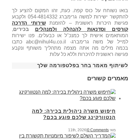
בואו נשוחח על כוס קפה. כעת, זהו המקום להציע לך
להתקשר ישירות למשה גרימברג 054-4814332 ולקבוע
פגישת היכרות ראשונית – להזמנת
שירותי הדרכה
קורסים וסדנאות להנהלה ולמנהלים
בכירים
,
המותאמים אישית לך כמנכ"ל או כבעלים. פנו ישירות
למייל של משה גרימברג- abc@nihul4u.co.il כתבו
בכמה מילים מה אתה מצפה מתהליך משותף ונקבע
פגישה ראשונית להיכרות וללא כל עלות
לשיתוף מאמר בחר בפלטפורמה שלך
מאמרים קשורים
חיפוש משרה ניהולית בכירה: למה
הנטוורקינג שלכם פוגע בכם?
מאי 11th, 2026
0 Comments
|