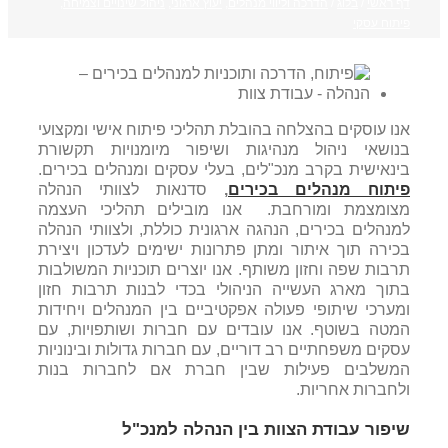
דף ראשי
/
בלוג
/
הדרכה וליווי מנהלים
,
יעוץ ארגוני
,
ניהול שינויים וצמיחה
,
פיתוח עסקי
אנו עוסקים בהצלחה בהובלת תהליכי פיתוח אישי ומקצועי
בנושאי ניהול מנהיגות ושיפור מיומנויות תקשורת
בינאישית בקרב מנכ"לים, בעלי עסקים ומנהלים בכירים.
פיתוח מנהלים בכירים
,
סדנאות לצוותי הנהלה
מצומצמת ומורחבת. אנו מובילים תהליכי העצמה
למנהלים בכירים, הנהגה ארגונית כוללת, ולצוותי הנהלה
בכירה תוך איתור ומתן פתרונות ישימים לעדכון ויצירת
תרבות שפה וחזון משותף. אנו יוצרים תוכניות המשולבות
בתוך מארג העשייה הניהולי בכדי לבנות תרבות חזון
ומערכי שיתופי פעולה אפקטיביים בין המנהלים ויחידות
המטה בשוטף. אנו עובדים עם חברות ושותפויות, עם
עסקים משפחתיים רב דוריים, עם חברות גדולות ובינוניות
המשלבים פעילות שבין חברת אם לחברות בנות
ולחברות אחריות.
שיפור עבודת הצוות בין הנהלה למנכ"ל