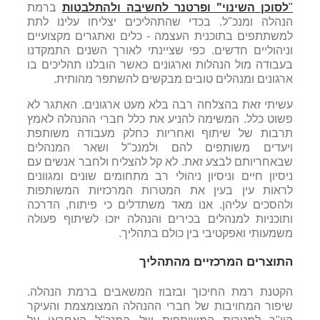
"
לסוכן השינוי" ופרטנר לחשיבה ולהתלבטות
ברמת
הנהלה ומנכ"ל. בכדי שהתהליכים יצליחו עלינו לתת
למשתתפים בתוכנית העצמה - כלים ואתגרים מקצועיים
וניהוליים חדשים. כפי שציינתי לאורך השנים התמקדנו
בעבודה מול הנהלות וארגונים כאשר הובלנו תהליכים בו
ארגונים ומנהלים טובים מבקשים להשתפר מהותית.
עשיתי זאת בהצלחה רבה בלא מעט ארגונים. האתגר לא
פשוט כלל. המשימה להניע את כלל חברי ההנהלה לאמץ
תרבות של שיתוף ואחריות כחלק מעבודה משותפת
ויעדים משותפים להם ולמנכ"ל ושאר המנהלים
שבאחריותם לבצע זאת. לא קל להצליח ולחבר אנשים עם
ניסיון חיים וניסיון ניהולי רב מתחומים שונים ומגוונים
לראות עין בעין את המטרות המרכזיות המשותפות
ולהסכים עליהן. אנו מאד משתדלים כי פיתוח, הדרכה
ותוכניות למנהלים בכירים והנהלה יזכו לשיתוף פעולה
משמעותי ואפקטיבי בין כולם בתהליך.
התוצרים המרכזיים מהתהליך
הקטנת רמת החיכוך ובזבוז המשאבים ברמת הנהלה.
שיפור המחויבות של חברי ההנהלה המצומצמת והעיקר