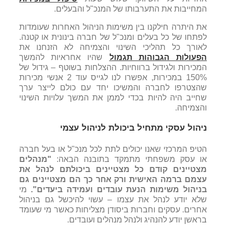
המחייבות את התערבותו של המנכ"ל והבעלים.
את היתרה חילקנו בין משימות הניהול האחרות שעומדות
לפתחו של כל בעלים ומנכ"ל של חברה בינונית או קטנה.
לאורך כל תהליכי השינוי והצמיחה לא הזנחנו את
הפעולות הגבוהות תגמול
שהיו אחראיות להמשך
המכירות ולגידול ברווחיות. ההצלחות בשוטף – גידול של
150% במכירות, אפשרו לנו לגייס עוד 2 אנשי מכירות
שהצטרפו לחברה והמשיכו יחד עם כולם לייצר ערך
שחייב היה להיות בכדי לממן את המשך עלויות השינוי
והצמיחה.
ניהול עסקי מתחיל ביכולת לניהול עצמי
הטיפ המרכזי שאנו יכולים לתת לכל מנכ"ל או בעל חברה
או עסק משפחתי מתמקד בתובנה הבאה:
"מנהלים
מצטיינים קודם כל מצטיינים ביכולתם לנהל את
עצמם ברמה האישית ורק אחר כך הם מצטיינים גם
בניהול משימות הנעת עובדים ועמידה ביעדים".
מי
שלא יודע לנהל את עצמו – עשוי להיכשל גם בניהול
אחרים. עסקים וחברות ביסודן מצליחות כאשר מי שעומד
בראשן יודע להנהיג ולנהל מנהלים ועובדים.