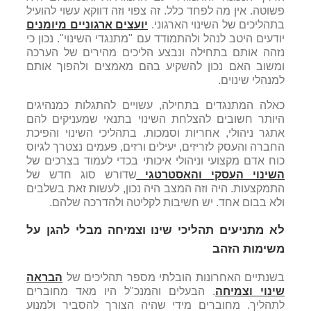
פשוטה. אין מה לפחד כלל. זה צפוי וזה דווקא עשוי להועיל
בתהליכים של השינוי הארגוני.
יועצים ארגוניים מיומנים
יודעים היטב לנהל ולהתמודד עם "מתנגדי השינוי". נכון כי
נזהה אותם בתחילה ונבצע הליכים מהירים של הערכה
ומשוב האם נכון להשקיע בהם מאמצים ולהפוך אותם
למנהלי שינוים.
כאלה המתנגדים בתחילה, עשויים להתגלות כמנהיגים
היותר חשובים להצלחת השינוי בתנאי שמעניקים להם
אתגר ניהולי, אחריות וסמכות. בתהליכי השינוי והפיכת
החברה והעסק לזריזים, יעילים ורזים, פעמים נצטרך לגיוס
כוח אדם מקצועי וניהולי איכותי בכדי לעמוד בצרכים של
השינוי העסקי והאסטרטגי
שדורש סוג חדש של
התמקצעות. היה וזה המצב היה נכון, לעשות זאת בשלבים
ולא בבום אחד. יש חשיבות לקליטה ולהדרכה שלהם.
לא מתניעים תהליכי שינו וצמיחה מבלי להגן על
משימות הזהב
בשנתיים האחרונות הובלתי מספר תהליכים של
הבראה
שינוי וצמיחה
. הבעלים והמנכ"ל היו מאד מחוברים
לתהליך. מחוברים מידי שהיה הצורך להסביר ולמנוע