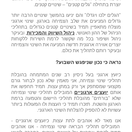
יוצרת בתחילה "גלים קטנים" – שינויים קטנים.
"הגלים ילכו ויגדלו" והם יניעו בהמשך שינויים הרבה יותר
גדולים המניעים את שלב הצמיחה בארגון. שינוי ארגוני
מוצלח מתאפיין תמיד בשינויים קטנים כגדולים בתהליכי
הניהול של ההון האנושי,
ניהול השיווק והמכירות
, ובעיקר
ניהול ושיפור בכל מה שקשור לרמת השירות ללקוחות
יוצרים אווירה ארגונית חדשה המניעה את השינוי והצמיחה
ובעיקר רותם לתהליך את כולם.
נראה כי נכון שניפגש השבוע?
כיועץ ארגוני בעל ניסיון רב שנים המתמחה בהובלת
תהליכי שינוי וצמיחה, אני מאמין שלא נכון לבחור גורם
מקצועי שמסתפק אך ורק במתן עצות. תמיד תחפשו את
אותם
יועצים ארגוניים
המובילים תהליכי שינוי וצמיחה
שלא "בורחים" מהובלת תהליכי היישום והטמעה ברמת
הארגון והשטח. תזכרו תמיד כי העצות ולו המעולות ביותר
עשויות לא להספיק להצלחת השינוי הארגוני.
אנו מאד לא אוהבים לתת עצות. כיועצים ארגוניים -
המובילים תהליכי הבראה שינוי וצמיחה - אנו אוהבים