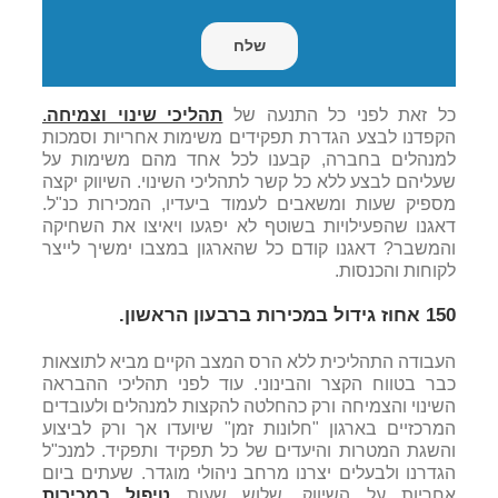
כל זאת לפני כל התנעה של
תהליכי שינוי וצמיחה
.
הקפדנו לבצע הגדרת תפקידים משימות אחריות וסמכות
למנהלים בחברה, קבענו לכל אחד מהם משימות על
שעליהם לבצע ללא כל קשר לתהליכי השינוי. השיווק יקצה
מספיק שעות ומשאבים לעמוד ביעדיו, המכירות כנ"ל.
דאגנו שהפעילויות בשוטף לא יפגעו ויאיצו את השחיקה
והמשבר? דאגנו קודם כל שהארגון במצבו ימשיך לייצר
לקוחות והכנסות.
150 אחוז גידול במכירות ברבעון הראשון.
העבודה התהליכית ללא הרס המצב הקיים מביא לתוצאות
כבר בטווח הקצר והבינוני. עוד לפני תהליכי ההבראה
השינוי והצמיחה ורק כהחלטה להקצות למנהלים ולעובדים
המרכזיים בארגון "חלונות זמן" שיועדו אך ורק לביצוע
והשגת המטרות והיעדים של כל תפקיד ותפקיד. למנכ"ל
הגדרנו ולבעלים יצרנו מרחב ניהולי מוגדר. שעתים ביום
אחריות על השיווק. שלוש שעות
טיפול במכירות