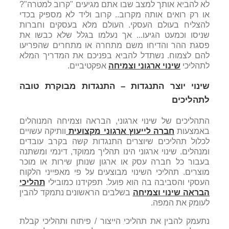
לא להביא אותך למצב שבו אתם מגיעים "קרוב למטרה"?
או רק רואים אותה מקרוב.. קרוב וליד לא מספיק בכדי
להצליח בעולם העסקי. העולם מלא בעסקים וחברות
שניסו וכמעט הגיעו... אך נעלמו בגלל שלא כבשו את
פסגת ההר והדיחו משם מתחרה או מתחרים שהפריעו
להם לצמוח. נשתדל להביא בפניכם את המדריך המלא
לתהליכי
שינוי ארגוני וצמיחה
אפקטיביים.
שינוי יוצר התנגדות – התנגדות מבוקרת טובה
לתהליכים
התהליכים של שינוי ארגוני, הבראה וצמיחה המנוהלים
באמצעות
חברה לייעוץ ארגוני מקצועית
וותיקה עשויים
לכלול תהליכים שיוצרים התנגדות קשה בקרב עובדים
ומנהלים. שינוי ארגוני הינו תהליך ממוקד, דינמי ומשתנה
בעבור כל חברה עסק או ארגון שנותן שירות או מוכר
מוצרים. תהליכי השינוי מבוצעים על פי מאפייני הלקוח
העסקי והסביבה בה הוא פועל. תפקידנו כמובילי
תהליכי
הבראה שינוי וצמיחה
בשלבים הראשונים נתמקד להבין
לעומק את המפה.
נתעמק להבין את תהליכי הייצור / פיתוח ותהליכי קבלת