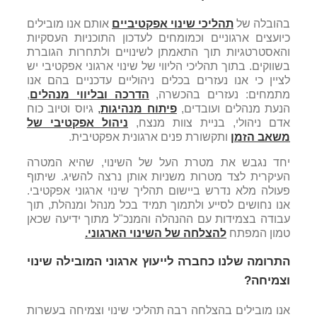
בהובלה של
תהליכי שינוי אפקטיביים
אותם אנו מובילים
כיועצים ארגוניים וכמומחים לעדכון התוכניות העסקיות
והאסטרטגיות תוך התאמתן לשינויים ולתחרות הגוברת
בשווקים. בתוך תהליכי הליווי של שינוי ארגוני אפקטיבי יש
לציין כי אנו נעזרים בכלים ניהוליים עדכניים בהם אנו
מתמחים: נעזרים בהכשרה,
הדרכה ובליווי מנהלים
,
הנעת מנהלים ועובדים,
פיתוח מנהיגות
,
גיוס וטיוב כוח
אדם ניהולי, בניית צוות מנצח,
ניהול אפקטיבי של
משאב הזמן
ותקשורת פנים ארגונית אפקטיבית.
יחד נגבש את מטרת העל של השינוי, שהיא המטרה
העיקרית לצד מטרות משניות אותן נרצה להשיג. שיתוף
פעולה מלא נדרש ביישום תהליך שינוי ארגוני אפקטיבי.
אנו נחושים לסייע ולתמוך תמיד בכל מנהל ומנהלת, תוך
עבודה בצמידות עם ההנהלה והמנכ"ל מתוך ידיעה שכאן
טמון המפתח
להצלחה של השינוי הארגוני.
התרומה שלנו כחברה לייעוץ ארגוני המובילה שינוי
וצמיחה?
אנו מובילים בהצלחה רבה תהליכי שינוי וצמיחה בעשרות