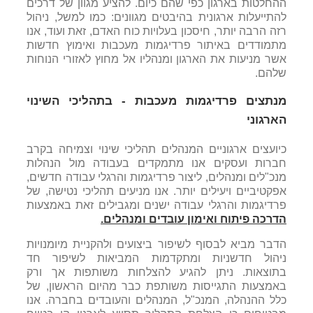
ההחלטות בארגון כפי שהם כיום. להציע מגוון של דרכים
להתייעלות ארגונית בהיבטים מגוונים: כמו למשל, ניהול
רזה הרבה יותר, חיסכון בעלויות כוח האדם, זאת ועוד, אנו
מתמודדים באיתור פרדיגמות מעכבות ואימוץ חדשות
אשר מניעות את הארגון ומנהליו אל מחוץ לאזורי הנוחות
שלהם.
מנתצים פרדיגמות מעכבות - בתהליכי השינוי
הארגוני
כיועצים ארגוניים המנהלים תהליכי שינוי וצמיחה בקרב
חברות ועסקים אנו מתמקדים בעבודה מול הנהלות
מנכ"לים ומנהלים, ליצור פרדיגמות והרגלי עבודה חדשים,
אפקטיביים ויעילים יותר. אנו מניעים תהליכי נטישה, של
פרדיגמות והרגלי עבודה ישנים ומגבילים זאת באמצעות
הדרכה פיתוח ואימון עובדים ומנהלים.
הדבר מביא לבסוף לשיפור ביצועים ולהקניית מיומנויות
ניהול חדשניות ומתקדמות המביאות לשיפור חד
בתוצאות. ניתן להגיע להצלחות משותפות אך ורק
באמצעות התגייסות משותפת כבר מהיום הראשון, של
כלל ההנהלה, המנכ"ל, המנהלים והעובדים בחברה. אנו