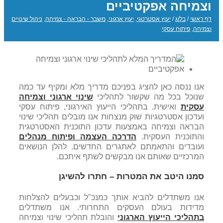
וצמיחה אפקטיביים
דף ראשי
/
בלוג
/
יעוץ אסטרטגי
,
יעוץ ארגוני
,
משבר - הבראה - צמיחה
,
ניהול שינויים
וצמיחה
,
פיתוח עסקי
אנו ננסה כאן להציג בפניכם מדריך מלא ומקיף עד כמה
שנוכל בכל מה שקשור לתהליכי
שינוי ארגוני וצמיחה
עסקית
ואישית. בתהליכי הייעוץ האירגוני, פיתוח עסקי
ועדכון אסטרטגיות שוק מנצחות אנו מובלים תהליכי שינוי
הבראה וצמיחה באמצעות עדכון התוכנית האסטרטגית
והתוכנית העסקית.
הדרכה העצמה ופיתוח מנהלים
ועובדים והתאמתם לאתגרים החדשים. להלן הנושאים
המרכזיים שאותם אנו מבקשים לשתף איתכם.
סמנו היטב את המטרות – חתרו להשיגן
אנו משתדלים להביא אותך כמנכ"ל וכבעלים להצלחות
מדידות בעולם העסקים התחרותי. אנו משתדלים
ב
תהליכי הייעוץ הארגוני
והובלת תהליכי שינוי וצמיחה