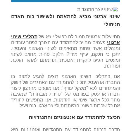
שינוי ארגוני מביא להתאמה ולשיפור כוח האדם
הניהולי
התייעלות ארגונית המובילה כפועל יוצא של
תהליכי שינוי
ארגוני
פעמים מחייב להתמודד עם הצורך לפטר עובדים
ומנהלים אשר פחות מתאימים לשינוי הארגוני והעסקי.
יתכן כי חלקם, עייף מידי? חלקם פחות מחויב לשינוי
ומעטים הגיעו לתקרת הזכוכית ותרומתם לארגון הולכת
ופוחתת.
אנו בתהליכי השינוי הארגוני רוצים להגיע למצב בו
החברה או העסק יתכונן להתמודד עם האתגרים של השוק
והמתחרים ללא "משקל עודף". אנו מונעים מהרצון ליצור
חברה או עסק בפורמט של "סיירת מובחרת" שמגיבה
מהר לכל אתגר שינוי או הזדמנות. אנו מחפשים להוריד
את כל שכבות השומן המיותרות ולייצר ארגון רזה ויעיל.
הכיצד להתמודד עם אנטגוניזם והתנגדויות
הדרך הנכונה להתמודד עם התנגדויות ואנטגוניזם היא