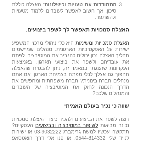
התמודדות עם טעויות וכישלונות:
האצלה כוללת
סיכון, אך חשוב לאפשר לעובדים ללמוד מטעויות
ולהשתפר.
האצלת סמכויות תאפשר לך לשפר ביצועים.
האצלת סמכויות ומשימות
היא כלי ניהולי מרכזי המשפיע
ישירות על האפקטיביות הארגונית. מנהלים שמיישמים
תהליך האצלה נכון יכולים להגביר את המוטיבציה. לפתח
את עובדיהם ולשפר את ביצועי הארגון. באמצעות
העקרונות שהצגתי במאמר זה, ניתן להבטיח שהאצלה
תהפוך גם אצלך לכלי מפתח בצמיחת הארגון. אם אתם
מנהלים חברה בינונית? חברה משפחתית ומחפשים את
הדרך הנכונה לחזק את המוטיבציה של העובדים
והמנהלים שלכם?
שווה כי נכיר בעולם האמיתי
רוצה לשפר את הביצועים ולהכיר כיצד האצלת סמכויות
נכונה מביאות
לשיפור במוטיבציה ובביצועים
העסקיים?
תתקשרו עכשיו למשה גרימברג 03-9032222 או ישירות
לנייד שלי 0544-814332. או פנו אלי דרך הואטסאפ