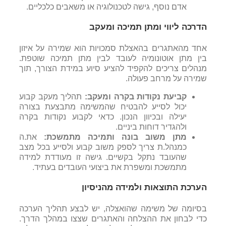
אדם נוסף, גישה לטכנולוגיה או משאבים כלכליים.
הדרכה ליווי ומתן תמיכה ומעקב
אחד מהאתגרים בהאצלת סמכויות הוא שמירה על איזון
בין מתן אוטונומיה לעובד לבין מתן תמיכה שוטפת.
מנהלים צריכים להקפיד להציע סיוע במידת הצורך, תוך
שמירה על מרחב פעולה.
קביעת נקודות בקרה ומעקב:
תהליך מעקב קבוע
יכול לסייע להבטיח שהמשימה מתבצעת בצורה
יעילה ובכיוון הנכון. כדאי לקבוע נקודות בקרה
ולהגדיר דוחות ביניים.
מתן משוב בונה ותמיכה מתמשכת:
את.ה
כמנהל.ת צריך לספק משוב קבוע ולסייע בכל מצב
שהעובד נתקל בקשיים. גישה זו מעודדת למידה
מתמשכת ומשפרת את ביצועי העובדים בעתיד.
הערכת התוצאות ולמידה מהניסיון
בסיומה של משימה שהואצלה, יש לבצע תהליך הערכה
כדי לבחון את ההצלחה והאתגרים שצצו במהלך הדרך.