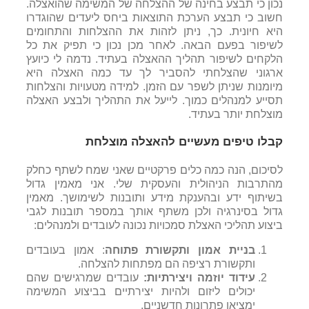
נכון כי תבצע בחינה של ההצלחה של המשימה שהואצלה.
חשוב כי תבצע הערכת התוצאות ביחס ליעדים שהוגדרו
היא חיונית. כך, ניתן לזהות את ההצלחות והתחומים
לשיפור בפעם הבאה. לאחר מכן נכון כי תפיק את כל
הלקחים לשיפור תהליך ההאצלה בעתיד. נדמה לי כיועץ
ארגוני שהצלחתי להסביר לך עד כמה האצלה היא
מיומנות שניתן לשפר עם הזמן. למידה מטעויות והצלחות
תסייע למנהלים כמוך. לייעל את התהליך ולבצע האצלה
מוצלחת יותר בעתיד.
קבלו טיפים מעשיים להאצלה מוצלחת
לסיכום, הנה כמה כלים פרקטיים שאני שמח לשתף כחלק
מהתרבות הניהולית והעסקית שלי. אני מאמין גדול
בשיתוף ידע ובהענקת מידע ותובנות לשימושך. מאמין
גדול בסינרגיה ולכן משתף אותך במספר תובנות לגבי
ביצוע תהליכי האצלת סמכויות נכונה לעובדים ולמנהלים:
בניית אמון ותקשורת פתוחה
: אמון בעובדים
ותקשורת רציפה הם מפתחות להצלחה.
עידוד יוזמה ויצירתיות:
עובדים שמרגישים שהם
יכולים ליזום ולהיות יצירתיים בביצוע המשימה
ימציאו פתרונות חדשניים.