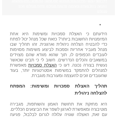
דף ראשי
/
בלוג
/
הדרכה וליווי מנהלים
,
יעוץ ארגוני
,
כוח אדם - ההון והמשאב
האנושי
,
ניהול צוותים ומשימות
,
סדנאות מנהלים
,
פיתוח מנהלים
,
קורס
מנהלים
הידעתם כי האצלת סמכויות ומשימות היא אחת
המיומנויות החשובות ביותר? כזאת שכל מנהל יכול לפתח
כדי להבטיח הצלחה ניהולית וארגונית. זהו תהליך שבו
מנהל מעביר אחריות וסמכות לביצוע משימות מסוימות
לעובדים הכפופים לו, תוך שהוא מוודא שהם מצוידים
במשאבים והכלים הנדרשים. חשוב לי כי תבינו שכאשר
נעשית בצורה נכונה. דעו כי
האצלת סמכויות
מאפשרת
למנהלים להתמקד במשימות אסטרטגיות יותר, בעוד
שהעובדים זוכים להעצמה ומעורבות מוגברת.
תהליך האצלת סמכויות ומשימות: המפתח
להצלחה ניהולית
היא מחזקת את תחושת האמון והשותפות, מגבירה
מוטיבציה ומאפשרת לארגון לשפר את הביצועים הכלליים.
עם זאת, האצלה שגויה עלולה לגרום לבלבול, פגיעה