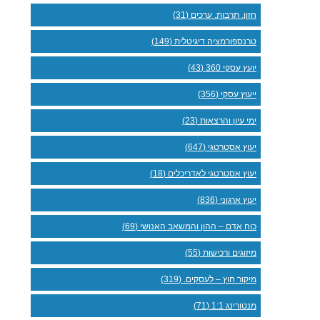
חזון. תרבות. ערכים (31)
טרנספורמציה דיגיטלית (149)
יועץ עסקי 360 (43)
ייעוץ עסקי (356)
ימי עיון והרצאות (23)
יעוץ אסטרטגי (647)
יעוץ אסטרטגי לאדריכלים (18)
יעוץ ארגוני (836)
כוח אדם – ההון והמשאב האנושי (69)
מיזוגים ורכישות (55)
מיקור חוץ – לעסקים. (319)
מנטורינג 1:1 (71)