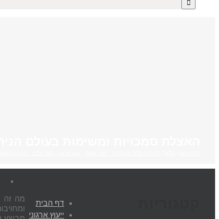
האצלת סמכויות ומשימות בעולם הניהו
דף ראשי
/
בלוג
/
הדרכה וליווי מנהלים
,
ייעוץ עסקי
,
יעוץ ארגוני
,
כוח אדם - ההון והמשא
מה זה ה
קטגוריות
דף הבית
ומחויבו
ייעוץ ארגוני
מבוצע נ