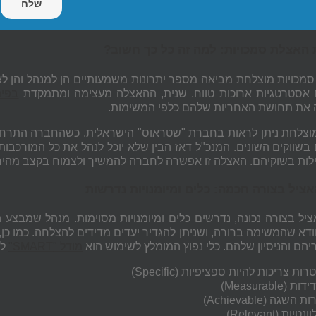
ת האצלת סמכויות: למה זה כל כך חשוב?
מכויות מוצלחת מביאה מספר יתרונות משמעותיים הן למנהל והן ל
 אסטרטגיות ארוכות טווח. שנית, ההאצלה מעצימה ומתמקדת
בפית
 את תחושת האחריות שלהם כלפי המשימות.
וצלחת ניתן לראות בחברת "שטראוס" הישראלית. כשהחברה התרחבה 
 בשווקים השונים. המנכ"ל דאז הבין שלא יוכל לנהל את כל המורכב
לות בשוקיהם. האצלה זו אפשרה לחברה להמשיך ולצמוח בקצב מהיר, ת
ציל בצורה חכמה: כלים ומיומנויות נדרשות
ציל בצורה נכונה, נדרשים כלים ומיומנויות מסוימות. מנהל שמבצ
ודא שהמשימה ברורה, ושניתן להגדיר יעדים מדידים להצלחה. כמו כ
יהם והניסיון שלהם. כלי נפוץ המומלץ לשימוש הוא
מודל "
SMART
"
לה
רות
צריכות
להיות
ספציפיות (
Specific
)
ידות (
Measurable
)
ות השגה (
Achievable
)
וונטיות (
Relevant
)