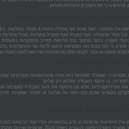
, מרגישים כי הם חשובים להצלחת הארגון.
נים במנהלים יודעים להשתמש נכון בהאצלת סמכויות
בואו ונפשט את ההסבר: יגאל מנה
לכל אחד ממנהליו. יגעל כמנהל אגף מאציל סמכויות. מטיל אחריות
יהולי מצטיין. ניהול ממוקד בכל הדרגות מחייב התמקדות בפעולות
ולוודא כי הם הבינו את המשימה וידאגו לדווח על ההתקדמות בה
מנהל משנה או עובד לקבוע חלק מהתנהלות הנדרשת לשם השגת המ
סמכויות ומשימות בעולם הניהולי
תסכים כי האצלת סמכויות היא אחת מהמיומנויות המרכזיות שמנהל
 המודרני, בו היקפי העבודה והלחץ רק עולים.
אצל מנהלים מצטיינים
את הפרודוקטיביות, אלא גם מחזקת את צוות העבודה ומעצימה אות
קלים בקשיים שונים כמו ויתור על שליטה או הפחד שטעויות יתר
 התקשורת בתהליכי האצלת משימות
ן את היתרונות שבשיטה זו, נדון במיומנויות הנדרשות לביצועה בצורה