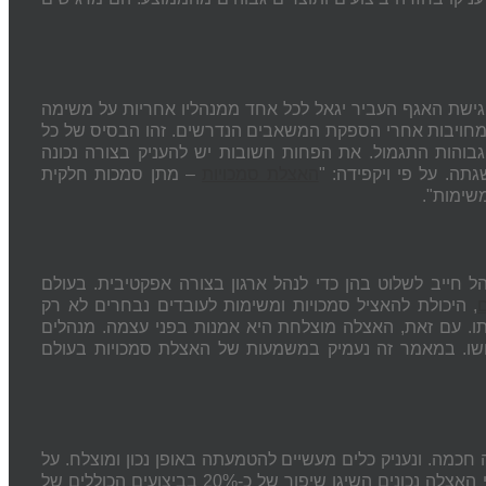
ל אף מנהליו תחתיו 4 מנהלי מחלקות. בפגישת האגף העביר יגאל לכל אחד ממנהליו אחריות על משימה
 ומחויבות אחרי הספקת המשאבים
הנדרשים. זהו הבסיס של כל
 גבוהות התגמול. את הפחות חשובות יש להעניק בצורה נכונה
שגתה.
על פי ויקפידה: "
האצלת סמכויות
– מתן סמכות חלקית
שימות".
 חייב לשלוט בהן כדי לנהל ארגון בצורה אפקטיבית. בעולם
, היכולת להאציל סמכויות ומשימות לעובדים נבחרים לא רק
ו. עם זאת, האצלה מוצלחת היא אמנות בפני עצמה. מנהלים
חשו. במאמר זה נעמיק במשמעות של האצלת סמכויות בעולם
 חכמה. ונעניק כלים מעשיים להטמעתה באופן נכון ומוצלח.
על
פי מחקר שנערך באוניברסיטת בן-גוריון בשנת 2020, ארגונים שניהלו תהליכי האצלה נכונים השיגו שיפור של כ-20% בביצועים הכוללים של