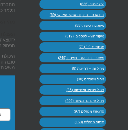
יעוץ ארגוני (836)
החברה. 
ונלמד כ
כוח אדם – ההון והמשאב האנושי (69)
מהי הא
מיזוגים ורכישות (55)
האצלת ס
מיקור חוץ – לעסקים. (319)
לתוצאה.
הניהול 
מנטורינג 1:1 (71)
היכולת ל
משבר – הבראה – צמיחה (249)
טובה הי
משיג תפ
ניהול זמן – דחיינות (8)
ניהול משברים (30)
ניהול צוותים ומשימות (85)
ניהול שינויים וצמיחה (496)
סדנאות מנהלים (97)
פיתוח מנהלים (150)