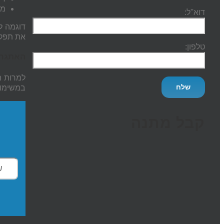
מת
דוא''ל:
דוגמה
ל
את תפקי
טלפון:
האתגרי
למרות ה
במשימות
קבל מתנה