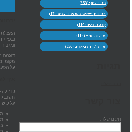
פיתוח עסקי (658)
ציטוטים, משפטי השראה והעצמה (17)
יתרונו
קורס מנהלים (116)
האצלת ס
שיווק ומיתוג + (112)
ובפיתוח
ומגבירה
שרות לקוחות ומוקדים (120)
דוגמה מ
מקומיים
תגיות
על הפעי
איך להא
פיתוח מנהלים
כדי להא
חשוב לו
צור קשר
על כישור
מט
השם שלך:
מד
בר
רל