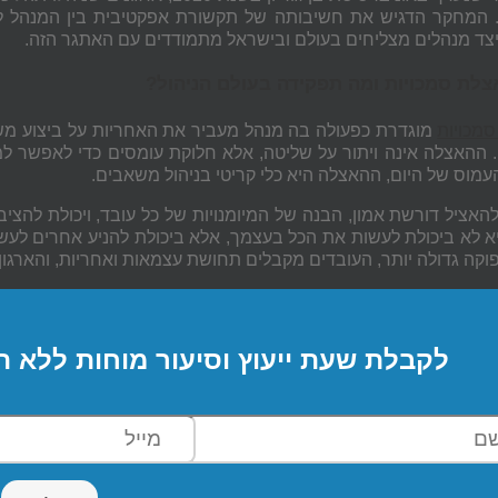
המחקר הדגיש את חשיבותה של תקשורת אפקטיבית בין המנהל לצ
יצד מנהלים מצליחים בעולם ובישראל מתמודדים עם האתגר הזה.
צלת סמכויות ומה תפקידה בעולם הניהול?
מכויות
מוגדרת כפעולה בה מנהל מעביר את האחריות על ביצוע משי
 ההאצלה אינה ויתור על שליטה, אלא חלוקת עומסים כדי לאפשר ל
העמוס של היום, ההאצלה היא כלי קריטי בניהול משאבים.
האציל דורשת אמון, הבנה של המיומנויות של כל עובד, ויכולת להציב 
א לא ביכולת לעשות את הכל בעצמך, אלא ביכולת להניע אחרים לעש
וקה גדולה יותר, העובדים מקבלים תחושת עצמאות ואחריות, והארגון 
לקבלת שעת ייעוץ וסיעור מוחות ללא ה