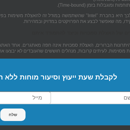
וחמות ומוגבלות בזמן (
Time-bound
).
כך
היא
בחברת
"
Intel
" שהשתמשה במודל זה להאצלת משימות בפיתו
דו, מה שאפשר לבצע את הפרויקטים במדויק ובמהירות.
ם של האצלת סמכויות וכיצד להתמודד איתם
יתרונות הברורים, האצלת סמכויות אינה חפה מאתגרים. אחד האתג
 מסוימות. לעיתים קרובות, מנהלים חוששים שהעובדים לא יבצעו את
לקבלת שעת ייעוץ וסיעור מוחות ללא ה