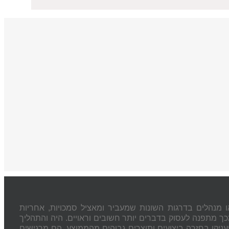
ו מנה
לים בדרגות השונות שמעביר ומאציל סמכויות, אחריות
כך מתפנה לעסוק בדברים יותר חשובים וראויים. היה והתהליך
ניקו בחזרה ביצועים ותוצרים גבוהים מהממוצע. הם מרגישים