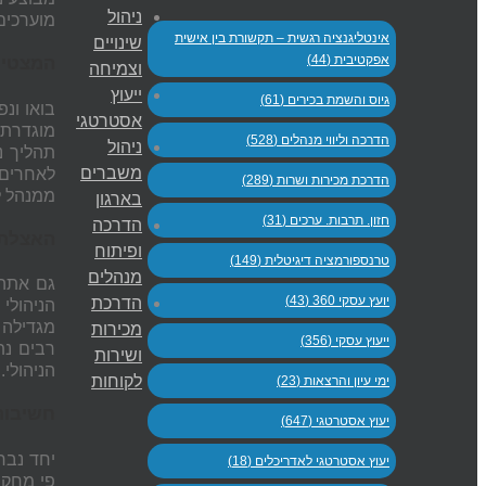
ניהול
מוערכים
אינטליגנציה רגשית – תקשורת בין אישית
שינויים
אפקטיבית (44)
המצטיי
וצמיחה
ייעוץ
גיוס והשמת בכירים (61)
אסטרטגי
מוגדרת 
הדרכה וליווי מנהלים (528)
ניהול
תהליך נ
משברים
לאחרים 
הדרכת מכירות ושרות (289)
ממנהל ל
בארגון
חזון. תרבות. ערכים (31)
הדרכה
האצלת 
ופיתוח
טרנספורמציה דיגיטלית (149)
מנהלים
גם אתה 
יועץ עסקי 360 (43)
הדרכת
הניהולי
מגדילה 
מכירות
ייעוץ עסקי (356)
רבים נת
ושירות
הניהולי.
לקוחות
ימי עיון והרצאות (23)
חשיבות
יעוץ אסטרטגי (647)
יחד נבח
יעוץ אסטרטגי לאדריכלים (18)