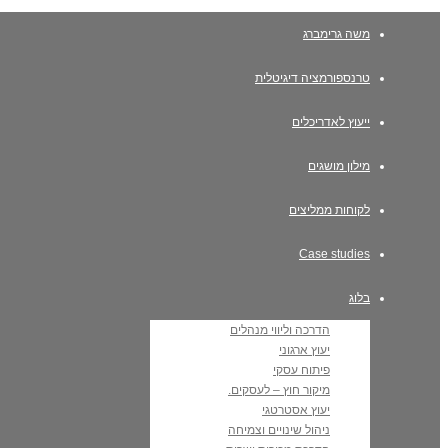
משה גרימברג
טרנספורמציה דיגיטלית
ייעוץ לאדריכלים
מילון מושגים
לקוחות ממליצים
Case studies
בלוג
הדרכה וליווי מנהלים
יעוץ ארגוני
פיתוח עסקי
מיקור חוץ – לעסקים.
יעוץ אסטרטגי
ניהול שינויים וצמיחה