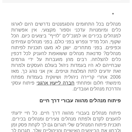
מנהלים בכל התחומים והסגמנטים נדרשים היום לארגז
כלים ומיומנויות עדכני וספור מקצועי. אין אפשרות
למנהלים בכירים או למנכ"לים "לזייף" ביצועים כיום. הכל
שקוף, הכל מדיד ונפרש בפני כולם. בפני מנהלים עמיתים
וכפיפים. בפני מתחרים. ישנן לא מעט תוכניות לפיתוח
מנהלים? סדנאות מנהלים ששואפות להעניק לכל דכפין
כלים להצלחה. רבים מהן מועברות על ידי גורמים
שבחייהם לא היו בעמדות ניהול בעולם העסקים ולמרות
זאת יודעים לתת המלצות וטיפים. אין אני נוהג כך. מאז
2006 אחרי קריירה ניהולית ושיווקית בעמדות מפתח
מימשתי חלום ופתחתי
חברה לייעוץ ארגוני
פיתוח עסקי
והדרכת מנהלים ועובדים.
פיתוח מנהלים מהווה עבורי דרך חיים
פיתוח מנהלים בעבורי מהווה דרך חיים. כל חיי ידעתי
להעצים לקדם ולפתח מנהלים צעירים ומנהלים בכירים.
תוכנית פיתוח המנהלים שלי תגרום גם לך לקחת פסק זמן
ולבחון את הביצועים האישיים והניהוליים שלך. תגרום לך