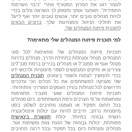
לעצור רגע את המרוץ המטורף אחרי "כיבוי השרפות
התמידית". תאתגר אותך ותספק לך השראה וכלים בכדי
להיות מנהלים טובים יותר, אנשים טובים יותר ואף לייעל
את תהליכי הניהול והמנהיגות שלך.
ברוכים הבאים
לתוכנית פיתוח המנהלים שלי.
למי תוכנית פיתוח המנהלים שלי מתאימה?
תוכניות פיתוח המנהלים שלי מתאימות לכל סוגי
המנהלים. מנהלי ומנהלות בתחילת הדרך, מנהלים בדרגת
מנהלי אגף או סמנכ"ל או מנהלים בכירים ברמת מנכ"לים
צעירים או ותיקים המבקשים לשפר מיומנויות ולרכוש ידע
בכדי להמשיך לצמוח ולשפר ביצועים.
תוכנית המנהלים
שלי מעניקה למשתתפים את כל הכלים הכי עדכניים
הדרושים לכל מנהל/ת בעידן העסקים המודרני והתחרותי.
תוכניות פיתוח המנהלים שאני מעביר מתאימות
ומותאמות על פי הצרכים ורמת המשתתפים. כיום מנהלים
בכל תחום תפקיד או סגמנט מחויבים לשלוט בסט
מיומנויות נרחב. חייבים להיות עם יכולות אינטליגנציה
רגשית גבוהה במיוחד. יכולת
תקשורת בינאישית
מפותחת, יכולות גבוהות של הנעת צוות ומשימות ועוד.
מנהלים ומנהלות כיום בכל תפקיד ובכל דרגה מחויבים