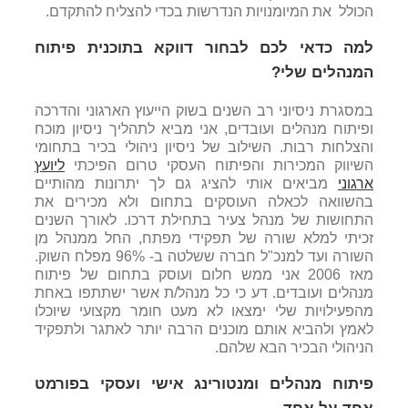
הכולל את המיומנויות הנדרשות בכדי להצליח להתקדם.
למה כדאי לכם לבחור דווקא בתוכנית פיתוח
המנהלים שלי?
במסגרת ניסיוני רב השנים בשוק הייעוץ הארגוני והדרכה
ופיתוח מנהלים ועובדים, אני מביא לתהליך ניסיון מוכח
והצלחות רבות. השילוב של ניסיון ניהולי בכיר בתחומי
השיווק המכירות והפיתוח העסקי טרום הפיכתי
ליועץ
ארגוני
מביאים אותי להציג גם לך יתרונות מהותיים
בהשוואה לכאלה העוסקים בתחום ולא מכירים את
התחושות של מנהל צעיר בתחילת דרכו. לאורך השנים
זכיתי למלא שורה של תפקידי מפתח, החל ממנהל מן
השורה ועד למנכ"ל חברה ששלטה ב- 96% מפלח השוק.
מאז 2006 אני ממש חלום ועוסק בתחום של פיתוח
מנהלים ועובדים. דע כי כל מנהל/ת אשר ישתתפו באחת
מהפעילויות שלי ימצאו לא מעט חומר מקצועי שיוכלו
לאמץ ולהביא אותם מוכנים הרבה יותר לאתגר ולתפקיד
הניהולי הבכיר הבא שלהם.
פיתוח מנהלים ומנטורינג אישי ועסקי בפורמט