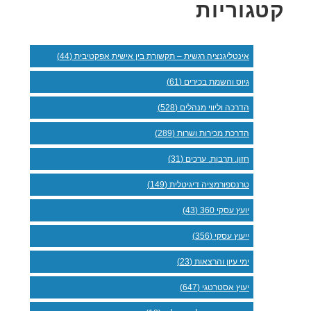
קטגוריות
אינטליגנציה רגשית – תקשורת בין אישית אפקטיבית (44)
גיוס והשמת בכירים (61)
הדרכה וליווי מנהלים (528)
הדרכת מכירות ושרות (289)
חזון. תרבות. ערכים (31)
טרנספורמציה דיגיטלית (149)
יועץ עסקי 360 (43)
ייעוץ עסקי (356)
ימי עיון והרצאות (23)
יעוץ אסטרטגי (647)