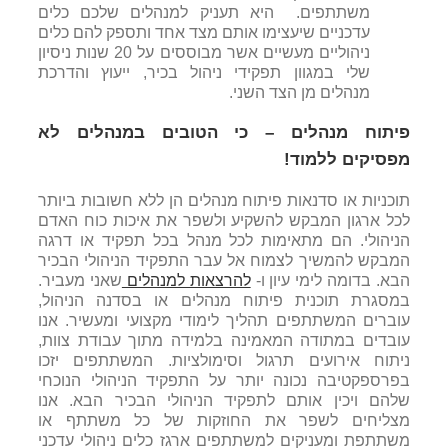
משתתפים. היא תעניק למנהלים שלכם כלים
עדכניים שיעצימו אותם מצד אחד ותספק להם כלים
ניהוליים מעשיים אשר מבוססים על 20 שנות ניסיון
שלי במגוון תפקידי ניהול בכיר, ייעוץ והדרכת
מנהלים מן הצד השני.
פיתוח מנהלים – כי הטובים במנהלים לא
מפסיקים ללמוד!
תוכניות או סדנאות פיתוח מנהלים הן ללא חשובות ביותר
לכל ארגון המבקש להשקיע ולשפר את איכות כוח האדם
הניהולי. הם מתאימות לכל מנהל בכל תפקיד או דרגה
המבקש להמשיך לצמוח אל עבר התפקיד הניהולי הבכיר
הבא. בדומה לימי עיון ו-
להרצאות למנהלים
שאני מעביר.
במסגרת תוכנית פיתוח מנהלים או בסדנה הניהול,
עוברים המשתתפים תהליך לימודי מקצועי ומעשיר. אנו
עובדים במתודה המאמינה בלמידה מתוך עבודת צוות,
ניתוח אירועים תרגול וסימולציות. המשתתפים יזכו
בפרספקטיבה נכונה יותר על התפקיד הניהולי הנוכחי
שלהם ויכין אותם לתפקיד הניהולי הבכיר הבא. אנו
מצליחים לשפר את החוזקות של כל משתתף או
משתתפת ומעניקים למשתתפים ארגז כלים ניהולי עדכני