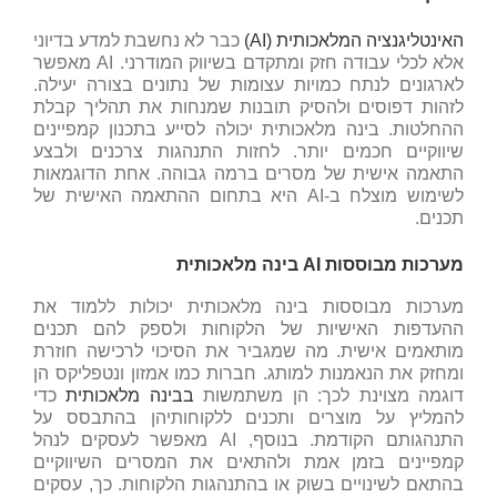
האינטליגנציה המלאכותית (AI)
כבר לא נחשבת למדע בדיוני
אלא לכלי עבודה חזק ומתקדם בשיווק המודרני. AI מאפשר
לארגונים לנתח כמויות עצומות של נתונים בצורה יעילה.
לזהות דפוסים ולהסיק תובנות שמנחות את תהליך קבלת
ההחלטות. בינה מלאכותית יכולה לסייע בתכנון קמפיינים
שיווקיים חכמים יותר. לחזות התנהגות צרכנים ולבצע
התאמה אישית של מסרים ברמה גבוהה. אחת הדוגמאות
לשימוש מוצלח ב-AI היא בתחום ההתאמה האישית של
תכנים.
מערכות מבוססות AI בינה מלאכותית
מערכות מבוססות בינה מלאכותית יכולות ללמוד את
ההעדפות האישיות של הלקוחות ולספק להם תכנים
מותאמים אישית. מה שמגביר את הסיכוי לרכישה חוזרת
ומחזק את הנאמנות למותג. חברות כמו אמזון ונטפליקס הן
דוגמה מצוינת לכך: הן משתמשות
בבינה מלאכותית
כדי
להמליץ על מוצרים ותכנים ללקוחותיהן בהתבסס על
התנהגותם הקודמת. בנוסף, AI מאפשר לעסקים לנהל
קמפיינים בזמן אמת ולהתאים את המסרים השיווקיים
בהתאם לשינויים בשוק או בהתנהגות הלקוחות. כך, עסקים