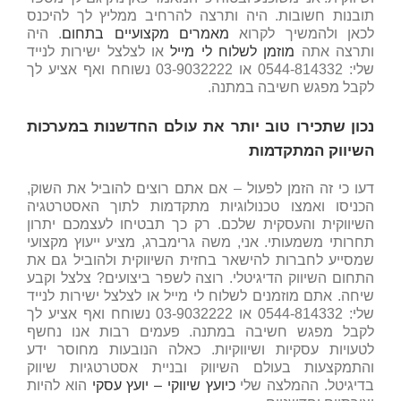
תובנות חשובות. היה ותרצה להרחיב ממליץ לך להיכנס
לכאן ולהמשיך לקרוא
מאמרים מקצועיים בתחום
. היה
ותרצה אתה
מוזמן לשלוח לי מייל
או לצלצל ישירות לנייד
שלי: 0544-814332 או 03-9032222 נשוחח ואף אציע לך
לקבל מפגש חשיבה במתנה.
נכון שתכירו טוב יותר את עולם החדשנות במערכות
השיווק המתקדמות
דעו כי זה הזמן לפעול – אם אתם רוצים להוביל את השוק,
הכניסו ואמצו טכנולוגיות מתקדמות לתוך האסטרטגיה
השיווקית והעסקית שלכם. רק כך תבטיחו לעצמכם יתרון
תחרותי משמעותי. אני, משה גרימברג, מציע ייעוץ מקצועי
שמסייע לחברות להישאר בחזית השיווקית ולהוביל גם את
התחום השיווק הדיגיטלי. רוצה לשפר ביצועים? צלצל וקבע
שיחה. אתם מוזמנים לשלוח לי מייל או לצלצל ישירות לנייד
שלי: 0544-814332 או 03-9032222 נשוחח ואף אציע לך
לקבל מפגש חשיבה במתנה. פעמים רבות אנו נחשף
לטעויות עסקיות ושיווקיות. כאלה הנובעות מחוסר ידע
והתמקצעות בעולם השיווק ובניית אסטרטגיות שיווק
בדיגיטל. ההמלצה שלי
כיועץ שיווקי – יועץ עסקי
הוא להיות