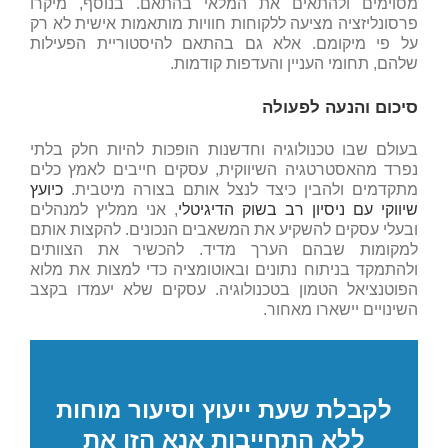
מסוימים ולהתאים את המלאי בהתאם. בנוסף, מיקרו
פרסונליזציה מציעה ללקוחות חוויות מותאמות אישית לא רק
על פי מיקומם. אלא גם בהתאם להיסטוריית הפעילות
שלהם, תחומי העניין והעדפות קודמות.
סיכום והנעה לפעולה
בעולם שבו טכנולוגיה וחדשנות הופכות להיות חלק בלתי
נפרד מהאסטרטגיה השיווקית, עסקים חייבים לאמץ כלים
מתקדמים ולהבין כיצד לנצל אותם בצורה מיטבית.
כיועץ
שיווקי עם ניסיון רב בשוק הדיגיטלי
, אני ממליץ למנהלים
ובעלי עסקים להשקיע את המשאבים הנכונים. להקצות אותם
למקומות שבהם הערך מדיד. להכשיר את הצוותים
ולהתמקד בניתוח נתונים ובאוטומציה כדי למצות את מלוא
הפוטנציאל הטמון בטכנולוגיה. עסקים שלא יעמדו בקצב
השינויים יישארו מאחור.
לקבלת שעת ייעוץ וסיעור מוחות
ללא התחייבות אנא הזן את