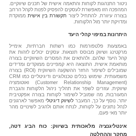
ניטור התנהגות לקוחות והתאמה אישית של תכנים שיווקיים.
המהפכה הזו מאפשרת לעסקים להפסיק לפנות לקהל הרחב
בצורה עיוורת. להתחיל ליצור
תקשורת בין אישית
ממוקדת
ומדויקת יותר מול הלקוחות.
היתרונות במיפוי קהלי היעד
באמצעות פלטפורמות כמו רשתות חברתיות, אימייל
מרקטינג ושיווק מבוסס תוצאות. עסקים יכולים לזהות את
קהל היעד שלהם. ולהתאים את המסרים השיווקיים בצורה
מותאמת אישית. התוצאה היא קמפיינים ממוקדים ומדידים
שמובילים לשיפור החזר ההשקעה השיווקית (ROI) בצורה
משמעותית. שימוש בכלים טכנולוגיים ודיגיטליים כמו CRM
(Customer Relationship Management) ואוטומציה
שיווקית. עוזרים לשפר את תהליך ניהול הלקוחות והגברת
המעורבות, מה שמוביל לשימור לקוחות בצורה אפקטיבית
יותר. נוסף על כך, המעבר
לשיווק דיגיטלי
מאפשר לארגונים
לנהל נתונים על לקוחות, לנתח אותם ולהגיב לשינויים מהר
יותר מאי פעם.
אינטליגנציה מלאכותית בשיווק: כוח הביג דטה,
מחקר וההחלטה