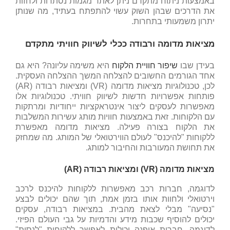
באמצעות ניתוח מתקדם ניתן לאתר מגמות נסתרות ולחזות
את הדרכים שבהן השוק עשוי להתפתח בעתיד, מה שנותן
יתרון משמעותי בתחרות.
מציאות מדומה ורבודה ככלי לשיווק חוויתי מתקדם
בעידן שבו
שיפור חוויית הלקוח
היא משימה עליונה? היא גם
אחד הגורמים החשובים להצלחה המשך ההצלחה העסקית.
לכן, טכנולוגיות מציאות מדומה (VR) ומציאות רבודה (AR)
פותחות אפשרויות חדשות לשיווק חוויתי. טכנולוגיות אלו
מאפשרות לעסקים ליצור אינטראקציות ייחודיות ומרתקות
עם הלקוחות. זאת באמצעות חוויות מותג עשירות המשלבות
את הלקוח בצורה פעילה. מציאות מדומה מאפשרת
ללקוחות "להיכנס" לעולם הווירטואלי של המותג. מה שמחזק
את תחושת המעורבות והחיבור למותג.
מציאות מדומה (VR) ומציאות רבודה (AR)
לדוגמה, חברות רכב מאפשרות ללקוחות להיכנס לרכב
וירטואלי ולחוות אותו בזמן אמת, תוך שהם יכולים לבצע
"נסיעה" מבלי לצאת מהבית. במציאות רבודה, עסקים
יכולים להוסיף שכבות מידע והדמיות על גבי העולם הפיזי.
לדוגמה, חברות אופנה יכולות לאפשר ללקוחות "לנסות"