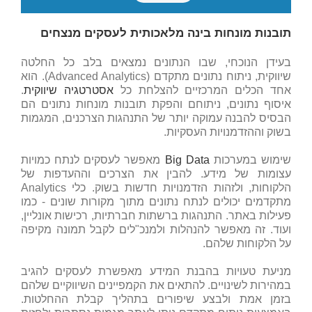
תובנות מונחות בינה מלאכותית לעסקים מנצחים
בעידן הנוכחי, שבו הנתונים נמצאים בלב כל החלטה
שיווקית, ניתוח נתונים מתקדם (Advanced Analytics). הוא
אחד הכלים המרכזיים להצלחת כל
אסטרטגיה שיווקית
.
איסוף נתונים, ניתוחם והפקת תובנות מונחות נתונים הם
הבסיס להבנה עמוקה יותר של התנהגות הצרכנים, המגמות
בשוק וההזדמנויות העסקיות.
שימוש במערכות
Big Data
מאפשר לעסקים לנתח כמויות
עצומות של מידע. להבין את הצרכים וההעדפות של
הלקוחות, ולזהות הזדמנויות חדשות בשוק. כלי Analytics
מתקדמים יכולים לנתח נתונים מתוך מקורות שונים - כמו
פעילות באתר. התנהגות ברשתות חברתיות, רכישות אונליין,
ועוד. זה מאפשר להנהלות ולמנכ"לים לקבל תמונה מקיפה
על הלקוחות שלהם.
מניעת טעויות בהבנת המידע מאפשרת לעסקים להגיב
במהירות לשינויים. להתאים את הקמפיינים השיווקיים שלהם
בזמן אמת ולבצע שיפורים בתהליך קבלת ההחלטות.