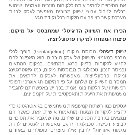
את הסיכויים להמיר אותם ללקוחות חוזרים ונאמנים. שימוש
בכלים לניהול ערוצי שיווק מרובים מאפשר לעסק לבנות
מערכת קשר רציפה עם הלקוח בכל נקודת מגע.
הכירו את השיווק הדיגיטלי שמתבסס על מיקום:
פיצוח המפתח למיקרו פרסונליזציה
שיווק דיגיטלי
מבוסס מיקום (Geotargeting) הופך לכלי
מרכזי במאמצי השיווק של עסקים רבים. הוא מאפשר להם
להגיע ללקוחות בדיוק ברגע המתאים, במקום המתאים
ובמסר הנכון. טכנולוגיות מבוססות מיקום, כמו גיאוטרגטינג
ומיקרו פרסונליזציה, מאפשרות לעסקים להתאים את
המסרים השיווקיים שלהם. על פי המיקום הגיאוגרפי ודפוסי
רכישותיו של הלקוח בזמן אמת. בכך יש באפשרותם להגביר
משמעותית את היעילות והאפקטיביות של הקמפיינים.
עסקים כמו רשתות קמעונאיות משתמשים בגיאוטרגטינג כדי
להציע ללקוחות הצעות מותאמות אישית. זאת, כאשר הם
נמצאים בקרבת הסניפים שלהם, מה שמגביר את הסיכויים
לביצוע רכישה. טכנולוגיה זו גם מאפשרת לעסקים לזהות
מגמות אזוריות? להבין אילו מוצרים פופולריים באזורים